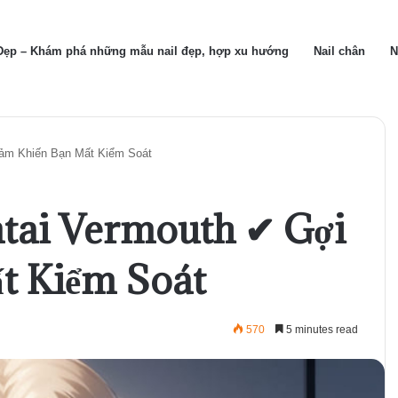
 Đẹp – Khám phá những mẫu nail đẹp, hợp xu hướng
Nail chân
N
Cảm Khiến Bạn Mất Kiểm Soát
tai Vermouth ✔ Gợi
t Kiểm Soát
570
5 minutes read