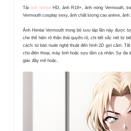
Tải
ảnh hentai
HD, ảnh R18+, ảnh nóng Vermouth, tra
Vermouth cosplay sexy, ảnh chất lượng cao anime, ảnh
Ảnh Hentai Vermouth trong bộ sưu tập lần này được tu
che thể hiện rõ thần thái quyến rũ, chi tiết sắc nét từ
cách: từ bán nude nghệ thuật đến hình 2D gợi cảm. Tất
cho điện thoại, máy tính hoặc sưu tầm cá nhân. Sự đa dạ
giác đầy mê hoặc.