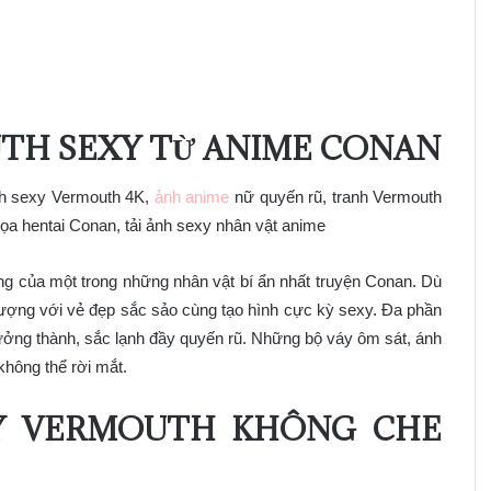
TH SEXY TỪ ANIME CONAN
nh sexy Vermouth 4K,
ảnh anime
nữ quyến rũ, tranh Vermouth
ọa hentai Conan, tải ảnh sexy nhân vật anime
ng của một trong những nhân vật bí ẩn nhất truyện Conan. Dù
tượng với vẻ đẹp sắc sảo cùng tạo hình cực kỳ sexy. Đa phần
rưởng thành, sắc lạnh đầy quyến rũ. Những bộ váy ôm sát, ánh
không thể rời mắt.
XY VERMOUTH KHÔNG CHE