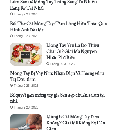
Làm Sao Để Móng Tay Trắng Sáng Tự Nhiên,
Rạng Rỡ Tại Nhà?
Tháng 9 23, 2025
Bài Thơ Cắt Móng Tay: Tấm Lòng Hiếu Thảo Qua
Hình Ảnh Đời Mẹ
Tháng 9 23, 2025
Móng Tay Yếu Là Do Thiếu
Chất Gì? Giải Mã Nguyên
Nhân Phổ Biến
Tháng 9 23, 2025
Móng Tay Bị Vảy Nến: Nhận Diện Và Hướng Điều
Trị Dứt Điểm
Tháng 9 23, 2025
Bí quyết gắn móng tay giả bền đẹp chuẩn salon tại
nhà
Tháng 9 23, 2025
Mùng 6 Cắt Móng Tay Được
Không? Giải Mã Kiêng Kỵ Dân
Gian