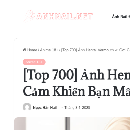
Ảnh Nail
Home
/
Anime 18+
/
[Top 700] Ảnh Hentai Vermouth ✔ Gợi 
Anime 18+
[Top 700] Ảnh Hen
Cảm Khiến Bạn Mấ
Ngọc Hân Nail
Tháng 8 4, 2025