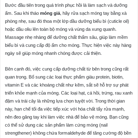
Bước đầu tiên trong quá trình phục hồi là làm sạch và dưỡng
ẩm. Sau khi tháo
móng giả
, hãy rửa sạch móng tay bằng xà
phòng nhẹ, sau đó thoa một lớp dầu dưỡng biểu bì (cuticle oil)
hoặc dầu oliu lên toàn bộ móng và vùng da xung quanh.
Massage nhẹ nhàng để dưỡng chất thấm sâu, giúp làm mềm
biểu bì và cung cấp độ ẩm cho móng. Thực hiện việc này hàng
ngày sẽ giúp móng nhanh chóng được cải thiện.
Bên cạnh đó, việc cung cấp dưỡng chất từ bên trong cũng rất
quan trọng. Bổ sung các loại thực phẩm giàu protein, biotin,
vitamin E và các khoáng chất như kẽm, sắt sẽ hỗ trợ sự phát
triển khỏe mạnh của móng. Các loại hạt, cá hồi, trứng, rau xanh
đậm và trái cây là những lựa chọn tuyệt vời. Trong thời gian
này, hạn chế tối đa việc tiếp xúc với hóa chất tẩy rửa mạnh,
nên đeo găng tay khi làm việc nhà để bảo vệ móng. Bạn cũng
có thể sử dụng các sản phẩm làm cứng móng (nail
strengthener) không chứa formaldehyde để tăng cường độ bền