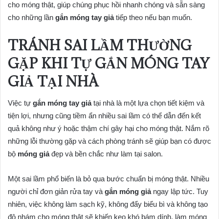
cho móng thật, giúp chúng phục hồi nhanh chóng và sẵn sàng
cho những lần
gắn móng tay giả
tiếp theo nếu bạn muốn.
TRÁNH SAI LẦM THƯỜNG
GẶP KHI TỰ GẮN MÓNG TAY
GIẢ TẠI NHÀ
Việc tự
gắn móng tay giả
tại nhà là một lựa chọn tiết kiệm và
tiện lợi, nhưng cũng tiềm ẩn nhiều sai lầm có thể dẫn đến kết
quả không như ý hoặc thậm chí gây hại cho móng thật. Nắm rõ
những lỗi thường gặp và cách phòng tránh sẽ giúp bạn có được
bộ
móng giả
đẹp và bền chắc như làm tại salon.
Một sai lầm phổ biến là bỏ qua bước chuẩn bị móng thật. Nhiều
người chỉ đơn giản rửa tay và
gắn móng giả
ngay lập tức. Tuy
nhiên, việc không làm sạch kỹ, không đẩy biểu bì và không tạo
độ nhám cho móng thật sẽ khiến keo khó bám dính, làm móng