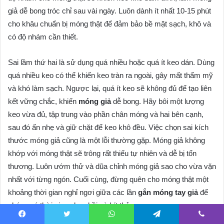
giả dễ bong tróc chỉ sau vài ngày. Luôn dành ít nhất 10-15 phút
cho khâu chuẩn bị móng thật để đảm bảo bề mặt sạch, khô và
có độ nhám cần thiết.
Sai lầm thứ hai là sử dụng quá nhiều hoặc quá ít keo dán. Dùng
quá nhiều keo có thể khiến keo tràn ra ngoài, gây mất thẩm mỹ
và khó làm sạch. Ngược lại, quá ít keo sẽ không đủ để tạo liên
kết vững chắc, khiến
móng giả
dễ bong. Hãy bôi một lượng
keo vừa đủ, tập trung vào phần chân móng và hai bên cạnh,
sau đó ấn nhẹ và giữ chặt để keo khô đều. Việc chọn sai kích
thước móng giả cũng là một lỗi thường gặp. Móng giả không
khớp với móng thật sẽ trông rất thiếu tự nhiên và dễ bị tổn
thương. Luôn ướm thử và dũa chỉnh móng giả sao cho vừa vặn
nhất với từng ngón. Cuối cùng, đừng quên cho móng thật một
khoảng thời gian nghỉ ngơi giữa các lần
gắn móng tay giả
để
chúng có thời gian phục hồi và hít thở.
Facebook
Twitter
WhatsApp
Telegram
Viber