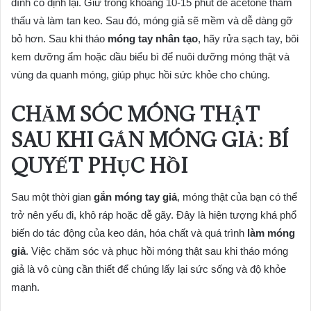
dính cố định lại. Giữ trong khoảng 10-15 phút để acetone thẩm
thấu và làm tan keo. Sau đó, móng giả sẽ mềm và dễ dàng gỡ
bỏ hơn. Sau khi tháo
móng tay nhân tạo
, hãy rửa sạch tay, bôi
kem dưỡng ẩm hoặc dầu biểu bì để nuôi dưỡng móng thật và
vùng da quanh móng, giúp phục hồi sức khỏe cho chúng.
CHĂM SÓC MÓNG THẬT
SAU KHI GẮN MÓNG GIẢ: BÍ
QUYẾT PHỤC HỒI
Sau một thời gian
gắn móng tay giả
, móng thật của bạn có thể
trở nên yếu đi, khô ráp hoặc dễ gãy. Đây là hiện tượng khá phổ
biến do tác động của keo dán, hóa chất và quá trình
làm móng
giả
. Việc chăm sóc và phục hồi móng thật sau khi tháo móng
giả là vô cùng cần thiết để chúng lấy lại sức sống và độ khỏe
mạnh.