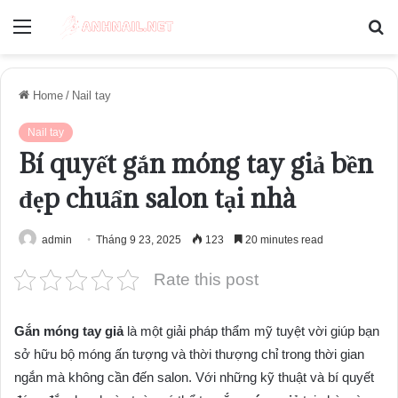
Menu
S
fo
Home
/
Nail tay
Nail tay
Bí quyết gắn móng tay giả bền
đẹp chuẩn salon tại nhà
admin
Tháng 9 23, 2025
123
20 minutes read
Rate this post
Gắn móng tay giả
là một giải pháp thẩm mỹ tuyệt vời giúp bạn
sở hữu bộ móng ấn tượng và thời thượng chỉ trong thời gian
ngắn mà không cần đến salon. Với những kỹ thuật và bí quyết