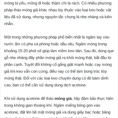
móng bị yếu, mỏng đi hoặc thậm chí là rách. Có nhiều phương
pháp tháo móng giả khác nhau tùy thuộc vào loại keo hoặc vật
liệu đã sử dụng, nhưng nguyên tắc chung là nhẹ nhàng và kiên
nhẫn.
Một trong những phương pháp phổ biến nhất là ngâm tay vào
nước ấm có pha xà phòng hoặc dầu oliu. Ngâm móng trong
khoảng 15-20 phút sẽ giúp làm mềm keo dán. Sau đó, dùng que
gỗ nhẹ nhàng đẩy phần móng giả ra khỏi móng thật, bắt đầu từ
phần cạnh. Tuyệt đối không cố gắng giật mạnh hoặc cạy móng
giả khi keo vẫn còn cứng, điều này có thể làm bong tróc lớp
móng thật. Đối với các loại keo chuyên dụng có độ bám dính
cao, bạn có thể cần sử dụng dung dịch acetone.
Khi sử dụng acetone để tháo
móng giả
, hãy đảm bảo thực hiện
trong không gian thoáng khí. Ngâm miếng bông gòn vào
acetone, đặt lên bề mặt móng giả và dùng giấy bạc hoặc băng