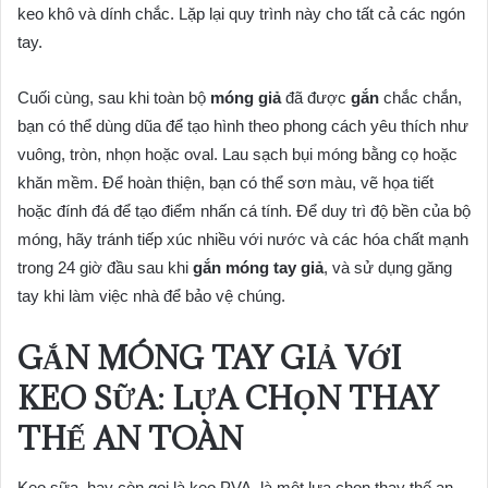
keo khô và dính chắc. Lặp lại quy trình này cho tất cả các ngón
tay.
Cuối cùng, sau khi toàn bộ
móng giả
đã được
gắn
chắc chắn,
bạn có thể dùng dũa để tạo hình theo phong cách yêu thích như
vuông, tròn, nhọn hoặc oval. Lau sạch bụi móng bằng cọ hoặc
khăn mềm. Để hoàn thiện, bạn có thể sơn màu, vẽ họa tiết
hoặc đính đá để tạo điểm nhấn cá tính. Để duy trì độ bền của bộ
móng, hãy tránh tiếp xúc nhiều với nước và các hóa chất mạnh
trong 24 giờ đầu sau khi
gắn móng tay giả
, và sử dụng găng
tay khi làm việc nhà để bảo vệ chúng.
GẮN MÓNG TAY GIẢ VỚI
KEO SỮA: LỰA CHỌN THAY
THẾ AN TOÀN
Keo sữa, hay còn gọi là keo PVA, là một lựa chọn thay thế an