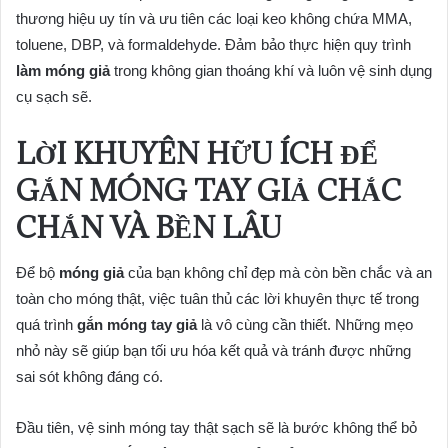
thương hiệu uy tín và ưu tiên các loại keo không chứa MMA,
toluene, DBP, và formaldehyde. Đảm bảo thực hiện quy trình
làm móng giả
trong không gian thoáng khí và luôn vệ sinh dụng
cụ sạch sẽ.
LỜI KHUYÊN HỮU ÍCH ĐỂ
GẮN MÓNG TAY GIẢ CHẮC
CHẮN VÀ BỀN LÂU
Để bộ
móng giả
của bạn không chỉ đẹp mà còn bền chắc và an
toàn cho móng thật, việc tuân thủ các lời khuyên thực tế trong
quá trình
gắn móng tay giả
là vô cùng cần thiết. Những mẹo
nhỏ này sẽ giúp bạn tối ưu hóa kết quả và tránh được những
sai sót không đáng có.
Đầu tiên, vệ sinh móng tay thật sạch sẽ là bước không thể bỏ