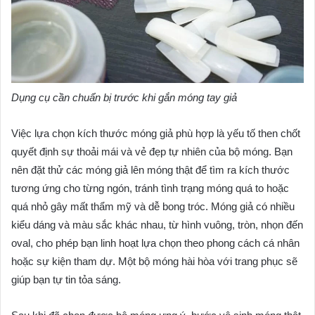
Dụng cụ cần chuẩn bị trước khi gắn móng tay giả
Việc lựa chọn kích thước móng giả phù hợp là yếu tố then chốt
quyết định sự thoải mái và vẻ đẹp tự nhiên của bộ móng. Bạn
nên đặt thử các móng giả lên móng thật để tìm ra kích thước
tương ứng cho từng ngón, tránh tình trạng móng quá to hoặc
quá nhỏ gây mất thẩm mỹ và dễ bong tróc. Móng giả có nhiều
kiểu dáng và màu sắc khác nhau, từ hình vuông, tròn, nhọn đến
oval, cho phép bạn linh hoạt lựa chọn theo phong cách cá nhân
hoặc sự kiện tham dự. Một bộ móng hài hòa với trang phục sẽ
giúp bạn tự tin tỏa sáng.