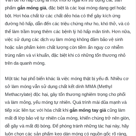
phẩm
gắn móng giả
, đặc biệt là các loại móng dạng gel hoặc
bột. Hơi hóa chất từ các chất dẻo hóa có thể gây kích ứng
đường hô hấp, dẫn đến các triệu chứng như ho, khó thở, và có
thể làm trầm trọng thêm các bệnh lý hô hấp mãn tính. Hơn nữa,
việc sử dụng các dịch vụ làm móng không đảm bảo vệ sinh
hoặc sản phẩm kém chất lượng còn tiềm ẩn nguy cơ nhiễm
trùng nấm và vi khuẩn, đặc biệt khi có những tổn thương nhỏ
trên da quanh móng.
Một tác hại phổ biến khác là việc móng thật bị yếu đi. Nhiều cơ
sở làm móng vẫn sử dụng chất kết dính MMA (Methyl
Methacrylate) độc hại, gây tổn thương nghiêm trọng cho phổi
và làm mỏng, yếu móng tự nhiên. Quá trình mài dũa mạnh và
tiếp xúc liên tục với hóa chất khi
gắn móng tay giả
cũng làm
mất đi lớp bảo vệ tự nhiên của móng, khiến chúng trở nên giòn,
dễ gãy và mất độ bóng. Để phòng tránh những tác hại này, hãy
luôn chọn các sản phẩm keo dán móng có nguồn gốc rõ ràng,