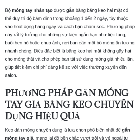
Bộ
móng tay nhân tạo
được
gắn
bằng băng keo hai mặt có
thể duy trì độ bám dính trong khoảng 1 đến 2 ngày, tùy thuộc
vào hoạt động hàng ngày và cách bạn chăm sóc. Phương pháp
này rất lý tưởng cho những sự kiện ngắn hạn như tiệc tùng,
buổi hẹn hò hoặc chụp ảnh, nơi bạn cần một bộ móng ấn tượng
nhanh chóng. Điều đặc biệt là băng keo hai mặt không gây hại
cho móng thật và cho phép bạn tái sử dụng móng giả nhiều lần,
giúp tiết kiệm chi phí đáng kể so với việc thường xuyên đến
salon.
PHƯƠNG PHÁP GẮN MÓNG
TAY GIẢ BẰNG KEO CHUYÊN
DỤNG HIỆU QUẢ
Keo dán móng chuyên dụng là lựa chọn phổ biến nhất để
gắn
móng tay giả
, mang lại độ bền chắc vượt trội và vẻ ngoài tự