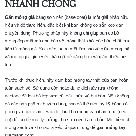
NHANH CHÓNG
Gắn móng giả
bằng sơn nền (base coat) là một giải pháp hữu
hiệu và dễ thực hiện, đặc biệt khi bạn không có sẵn keo dán
chuyên dụng. Phương pháp này không chỉ giúp bạn có bộ
móng đẹp mắt mà còn bảo vệ móng thật khỏi các hóa chất trực
tiếp từ móng giả. Sơn nền tạo ra một lớp bảo vệ giữa móng thật
và móng giả, giúp việc tháo gỡ dễ dàng hơn và giảm thiểu hư
tổn.
Trước khi thực hiện, hãy đảm bảo móng tay thật của bạn hoàn
toàn sạch sẽ. Sử dụng cồn hoặc dung dịch tẩy rửa không
acetone để loại bỏ lớp sơn cũ, dầu thừa và bụi bẩn. Nếu không
có các sản phẩm chuyên dụng, bạn có thể rửa tay kỹ bằng xà
phòng và nước ấm. Sau đó, lau khô móng và xịt ẩm nhẹ (nếu
có) để tạo bề mặt lý tưởng cho sơn nền bám chắc. Một bề mặt
móng sạch và khô ráo là yếu tố quan trọng để
gắn móng tay
giả
thành công.