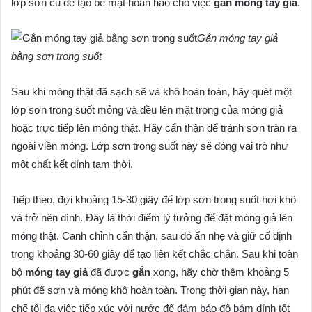
lớp sơn cũ để tạo bề mặt hoàn hảo cho việc
gắn móng tay giả
.
Gắn móng tay giả
bằng sơn trong suốt
Sau khi móng thật đã sạch sẽ và khô hoàn toàn, hãy quét một
lớp sơn trong suốt mỏng và đều lên mặt trong của móng giả
hoặc trực tiếp lên móng thật. Hãy cẩn thận để tránh sơn tràn ra
ngoài viền móng. Lớp sơn trong suốt này sẽ đóng vai trò như
một chất kết dính tạm thời.
Tiếp theo, đợi khoảng 15-30 giây để lớp sơn trong suốt hơi khô
và trở nên dính. Đây là thời điểm lý tưởng để đặt móng giả lên
móng thật. Canh chỉnh cẩn thận, sau đó ấn nhẹ và giữ cố định
trong khoảng 30-60 giây để tạo liên kết chắc chắn. Sau khi toàn
bộ
móng tay giả
đã được
gắn
xong, hãy chờ thêm khoảng 5
phút để sơn và móng khô hoàn toàn. Trong thời gian này, hạn
chế tối đa việc tiếp xúc với nước để đảm bảo độ bám dính tốt