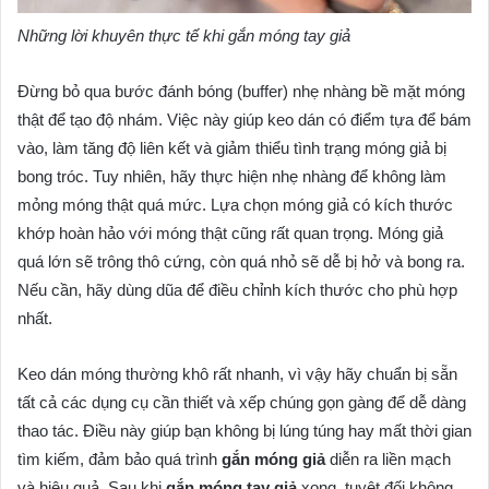
Những lời khuyên thực tế khi gắn móng tay giả
Đừng bỏ qua bước đánh bóng (buffer) nhẹ nhàng bề mặt móng
thật để tạo độ nhám. Việc này giúp keo dán có điểm tựa để bám
vào, làm tăng độ liên kết và giảm thiểu tình trạng móng giả bị
bong tróc. Tuy nhiên, hãy thực hiện nhẹ nhàng để không làm
mỏng móng thật quá mức. Lựa chọn móng giả có kích thước
khớp hoàn hảo với móng thật cũng rất quan trọng. Móng giả
quá lớn sẽ trông thô cứng, còn quá nhỏ sẽ dễ bị hở và bong ra.
Nếu cần, hãy dùng dũa để điều chỉnh kích thước cho phù hợp
nhất.
Keo dán móng thường khô rất nhanh, vì vậy hãy chuẩn bị sẵn
tất cả các dụng cụ cần thiết và xếp chúng gọn gàng để dễ dàng
thao tác. Điều này giúp bạn không bị lúng túng hay mất thời gian
tìm kiếm, đảm bảo quá trình
gắn móng giả
diễn ra liền mạch
và hiệu quả. Sau khi
gắn móng tay giả
xong, tuyệt đối không