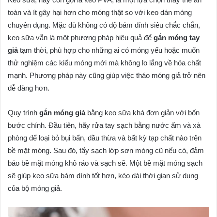
toàn và ít gây hại hơn cho móng thật so với keo dán móng
chuyên dụng. Mặc dù không có độ bám dính siêu chắc chắn,
keo sữa vẫn là một phương pháp hiệu quả để
gắn móng tay
giả
tạm thời, phù hợp cho những ai có móng yếu hoặc muốn
thử nghiệm các kiểu móng mới mà không lo lắng về hóa chất
mạnh. Phương pháp này cũng giúp việc tháo móng giả trở nên
dễ dàng hơn.
Quy trình
gắn móng giả
bằng keo sữa khá đơn giản với bốn
bước chính. Đầu tiên, hãy rửa tay sạch bằng nước ấm và xà
phòng để loại bỏ bụi bẩn, dầu thừa và bất kỳ tạp chất nào trên
bề mặt móng. Sau đó, tẩy sạch lớp sơn móng cũ nếu có, đảm
bảo bề mặt móng khô ráo và sạch sẽ. Một bề mặt móng sạch
sẽ giúp keo sữa bám dính tốt hơn, kéo dài thời gian sử dụng
của bộ móng giả.