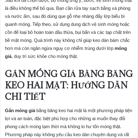
Sau khi đã chọn được bộ móng ưng ý, bước vệ sinh móng thật
là điều không thể bỏ qua. Bạn cần rửa tay sạch bằng xà phòng
và nước ấm, sau đó dùng que gỗ nhẹ nhàng đẩy lớp biểu bì
quanh móng. Tiếp theo, sử dụng dung dịch vệ sinh móng hoặc
cồn để loại bỏ hoàn toàn dầu thừa, bụi bẩn và các tạp chất trên
bề mặt móng. Quá trình này không chỉ giúp keo dán bám chắc
hơn mà còn ngăn ngừa nguy cơ nhiễm trùng dưới lớp
móng
giả
, duy trì sức khỏe cho móng thật.
GẮN MÓNG GIẢ BẰNG BĂNG
KEO HAI MẶT: HƯỚNG DẪN
CHI TIẾT
Gắn móng giả
bằng băng keo hai mặt là một phương pháp tiện
lợi và an toàn, đặc biệt phù hợp cho những ai muốn thay đổi
phong cách móng tạm thời mà không lo hư tổn móng thật.
Phương pháp này không yêu cầu keo dán chuyên dụng và rất