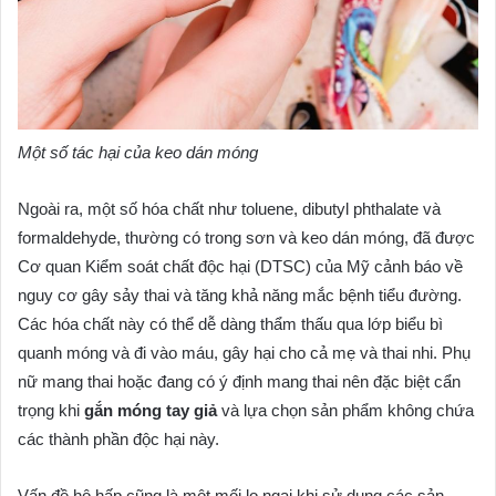
Một số tác hại của keo dán móng
Ngoài ra, một số hóa chất như toluene, dibutyl phthalate và
formaldehyde, thường có trong sơn và keo dán móng, đã được
Cơ quan Kiểm soát chất độc hại (DTSC) của Mỹ cảnh báo về
nguy cơ gây sảy thai và tăng khả năng mắc bệnh tiểu đường.
Các hóa chất này có thể dễ dàng thẩm thấu qua lớp biểu bì
quanh móng và đi vào máu, gây hại cho cả mẹ và thai nhi. Phụ
nữ mang thai hoặc đang có ý định mang thai nên đặc biệt cẩn
trọng khi
gắn móng tay giả
và lựa chọn sản phẩm không chứa
các thành phần độc hại này.
Vấn đề hô hấp cũng là một mối lo ngại khi sử dụng các sản