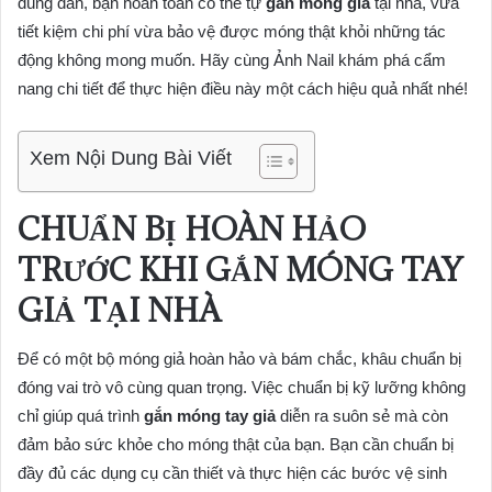
đúng đắn, bạn hoàn toàn có thể tự
gắn móng giả
tại nhà, vừa
tiết kiệm chi phí vừa bảo vệ được móng thật khỏi những tác
động không mong muốn. Hãy cùng Ảnh Nail khám phá cẩm
nang chi tiết để thực hiện điều này một cách hiệu quả nhất nhé!
Xem Nội Dung Bài Viết
CHUẨN BỊ HOÀN HẢO
TRƯỚC KHI GẮN MÓNG TAY
GIẢ TẠI NHÀ
Để có một bộ móng giả hoàn hảo và bám chắc, khâu chuẩn bị
đóng vai trò vô cùng quan trọng. Việc chuẩn bị kỹ lưỡng không
chỉ giúp quá trình
gắn móng tay giả
diễn ra suôn sẻ mà còn
đảm bảo sức khỏe cho móng thật của bạn. Bạn cần chuẩn bị
đầy đủ các dụng cụ cần thiết và thực hiện các bước vệ sinh