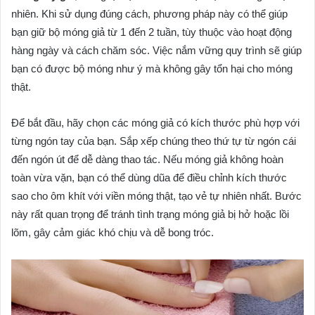
nhiên. Khi sử dụng đúng cách, phương pháp này có thể giúp
bạn giữ bộ móng giả từ 1 đến 2 tuần, tùy thuộc vào hoạt động
hàng ngày và cách chăm sóc. Việc nắm vững quy trình sẽ giúp
bạn có được bộ móng như ý mà không gây tổn hại cho móng
thật.
Để bắt đầu, hãy chọn các móng giả có kích thước phù hợp với
từng ngón tay của bạn. Sắp xếp chúng theo thứ tự từ ngón cái
đến ngón út để dễ dàng thao tác. Nếu móng giả không hoàn
toàn vừa vặn, bạn có thể dùng dũa để điều chỉnh kích thước
sao cho ôm khít với viền móng thật, tạo vẻ tự nhiên nhất. Bước
này rất quan trọng để tránh tình trạng móng giả bị hở hoặc lồi
lõm, gây cảm giác khó chịu và dễ bong tróc.