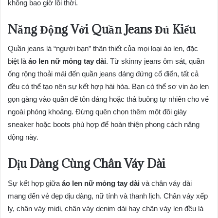
không bao giờ lỗi thời.
Năng Động Với Quần Jeans Đủ Kiểu
Quần jeans là “người bạn” thân thiết của mọi loại áo len, đặc
biệt là
áo len nữ mỏng tay dài
. Từ skinny jeans ôm sát, quần
ống rộng thoải mái đến quần jeans dáng đứng cổ điển, tất cả
đều có thể tạo nên sự kết hợp hài hòa. Bạn có thể sơ vin áo len
gọn gàng vào quần để tôn dáng hoặc thả buông tự nhiên cho vẻ
ngoài phóng khoáng. Đừng quên chọn thêm một đôi giày
sneaker hoặc boots phù hợp để hoàn thiện phong cách năng
động này.
Dịu Dàng Cùng Chân Váy Dài
Sự kết hợp giữa
áo len nữ mỏng tay dài
và chân váy dài
mang đến vẻ đẹp dịu dàng, nữ tính và thanh lịch. Chân váy xếp
ly, chân váy midi, chân váy denim dài hay chân váy len đều là