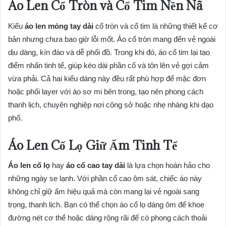
Áo Len Cổ Tròn và Cổ Tim Nền Nã
Kiểu
áo len mỏng tay dài
cổ tròn và cổ tim là những thiết kế cơ
bản nhưng chưa bao giờ lỗi mốt. Áo cổ tròn mang đến vẻ ngoài
dịu dàng, kín đáo và dễ phối đồ. Trong khi đó, áo cổ tim lại tạo
điểm nhấn tinh tế, giúp kéo dài phần cổ và tôn lên vẻ gợi cảm
vừa phải. Cả hai kiểu dáng này đều rất phù hợp để mặc đơn
hoặc phối layer với áo sơ mi bên trong, tạo nên phong cách
thanh lịch, chuyên nghiệp nơi công sở hoặc nhẹ nhàng khi dạo
phố.
Áo Len Cổ Lọ Giữ Ấm Tinh Tế
Áo len cổ lọ
hay
áo cổ cao tay dài
là lựa chọn hoàn hảo cho
những ngày se lạnh. Với phần cổ cao ôm sát, chiếc áo này
không chỉ giữ ấm hiệu quả mà còn mang lại vẻ ngoài sang
trọng, thanh lịch. Bạn có thể chọn áo cổ lọ dáng ôm để khoe
đường nét cơ thể hoặc dáng rộng rãi để có phong cách thoải