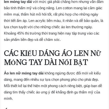
len mỏng tay dài
với mức giá phải chăng hơn nhưng vẫn đảm
bảo tính thẩm mỹ và công năng. Len cotton mang lại cảm giác
mềm mại, thấm hút mồ hôi tốt, rất phù hợp cho những ngày
thời tiết ấm áp. Len acrylic bền màu, ít nhăn và dễ bảo quản, là
lựa chọn tuyệt vời cho những chiếc áo len thường ngày.
Khoảng 45% thị trường thời trang hiện nay tập trung vào các
sản phẩm bền đẹp và dễ chăm sóc.
CÁC KIỂU DÁNG ÁO LEN NỮ
MỎNG TAY DÀI NỔI BẬT
Áo len nữ mỏng tay dài
không ngừng được đổi mới về kiểu
dáng, mang đến nhiều sự lựa chọn phong phú cho phái đẹp.
Mỗi thiết kế lại thể hiện một phong cách riêng biệt, giúp bạn dễ
dàng tìm thấy chiếc áo ưng ý để khẳng định gu thẩm mỹ của
mình.