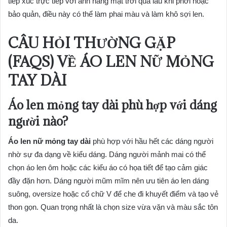
tiếp xúc trực tiếp với ánh nắng mặt trời quá lâu khi phơi hoặc
bảo quản, điều này có thể làm phai màu và làm khô sợi len.
CÂU HỎI THƯỜNG GẶP
(FAQS) VỀ ÁO LEN NỮ MỎNG
TAY DÀI
Áo len mỏng tay dài phù hợp với dáng
người nào?
Áo len nữ mỏng tay dài
phù hợp với hầu hết các dáng người
nhờ sự đa dạng về kiểu dáng. Dáng người mảnh mai có thể
chọn áo len ôm hoặc các kiểu áo có họa tiết để tạo cảm giác
đầy đặn hơn. Dáng người mũm mĩm nên ưu tiên áo len dáng
suông, oversize hoặc cổ chữ V để che đi khuyết điểm và tạo vẻ
thon gọn. Quan trọng nhất là chọn size vừa vặn và màu sắc tôn
da.