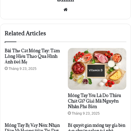
Website
Related Articles
Bài Thơ Cắt Móng Tay: Tấm
Lòng Hiếu Thảo Qua Hình
Ảnh Đời Mẹ
Tháng 9 23, 2025
Móng Tay Yếu Là Do Thiếu
Chất Gì? Giải Mã Nguyên
Nhân Phổ Biến
Tháng 9 23, 2025
Móng Tay Bị Vảy Nến: Nhận
Bí quyết gắn móng tay giả bền
Diện Và Hướng Điều Trị Dứt
đẹp chuẩn salon tại nhà