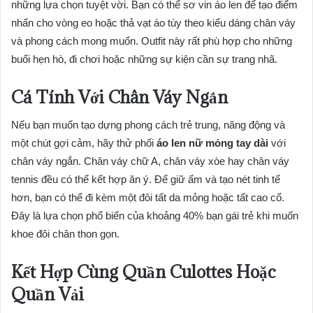
những lựa chọn tuyệt vời. Bạn có thể sơ vin áo len để tạo điểm
nhấn cho vòng eo hoặc thả vạt áo tùy theo kiểu dáng chân váy
và phong cách mong muốn. Outfit này rất phù hợp cho những
buổi hẹn hò, đi chơi hoặc những sự kiện cần sự trang nhã.
Cá Tính Với Chân Váy Ngắn
Nếu bạn muốn tạo dựng phong cách trẻ trung, năng động và
một chút gợi cảm, hãy thử phối
áo len nữ mỏng tay dài
với
chân váy ngắn. Chân váy chữ A, chân váy xòe hay chân váy
tennis đều có thể kết hợp ăn ý. Để giữ ấm và tạo nét tinh tế
hơn, bạn có thể đi kèm một đôi tất da mỏng hoặc tất cao cổ.
Đây là lựa chọn phổ biến của khoảng 40% bạn gái trẻ khi muốn
khoe đôi chân thon gọn.
Kết Hợp Cùng Quần Culottes Hoặc
Quần Vải