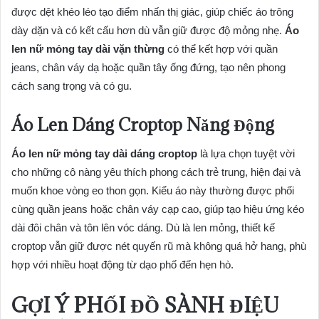
được dệt khéo léo tạo điểm nhấn thị giác, giúp chiếc áo trông
dày dặn và có kết cấu hơn dù vẫn giữ được độ mỏng nhẹ.
Áo
len nữ mỏng tay dài vặn thừng
có thể kết hợp với quần
jeans, chân váy dạ hoặc quần tây ống đứng, tạo nên phong
cách sang trọng và có gu.
Áo Len Dáng Croptop Năng Động
Áo len nữ mỏng tay dài dáng croptop
là lựa chọn tuyệt vời
cho những cô nàng yêu thích phong cách trẻ trung, hiện đại và
muốn khoe vòng eo thon gọn. Kiểu áo này thường được phối
cùng quần jeans hoặc chân váy cạp cao, giúp tạo hiệu ứng kéo
dài đôi chân và tôn lên vóc dáng. Dù là len mỏng, thiết kế
croptop vẫn giữ được nét quyến rũ mà không quá hở hang, phù
hợp với nhiều hoạt động từ dạo phố đến hẹn hò.
GỢI Ý PHỐI ĐỒ SÀNH ĐIỆU