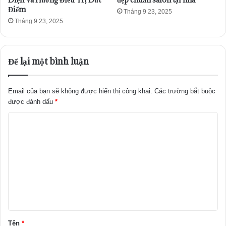
Điểm
Tháng 9 23, 2025
Tháng 9 23, 2025
Để lại một bình luận
Email của bạn sẽ không được hiển thị công khai.
Các trường bắt buộc
được đánh dấu
*
B
ì
n
h
l
u
ậ
Tên
*
n