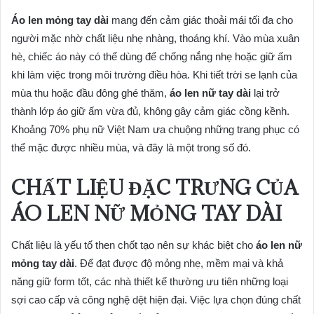
Áo len mỏng tay dài
mang đến cảm giác thoải mái tối đa cho
người mặc nhờ chất liệu nhẹ nhàng, thoáng khí. Vào mùa xuân
hè, chiếc áo này có thể dùng để chống nắng nhẹ hoặc giữ ấm
khi làm việc trong môi trường điều hòa. Khi tiết trời se lạnh của
mùa thu hoặc đầu đông ghé thăm,
áo len nữ tay dài
lại trở
thành lớp áo giữ ấm vừa đủ, không gây cảm giác cồng kềnh.
Khoảng 70% phụ nữ Việt Nam ưa chuộng những trang phục có
thể mặc được nhiều mùa, và đây là một trong số đó.
CHẤT LIỆU ĐẶC TRƯNG CỦA
ÁO LEN NỮ MỎNG TAY DÀI
Chất liệu là yếu tố then chốt tạo nên sự khác biệt cho
áo len nữ
mỏng tay dài
. Để đạt được độ mỏng nhẹ, mềm mại và khả
năng giữ form tốt, các nhà thiết kế thường ưu tiên những loại
sợi cao cấp và công nghệ dệt hiện đại. Việc lựa chọn đúng chất