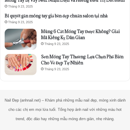
Móng Tay Bị Vảy Nến: Nhận Diện Và Hướng Điều Trị Dứt Điểm
Tháng 9 23, 2025
Bí quyết gắn móng tay giả bền đẹp chuẩn salon tại nhà
Tháng 9 23, 2025
Mùng 6 Cắt Móng Tay Được Không? Giải
Mã Kiêng Kỵ Dân Gian
Tháng 9 23, 2025
Sơn Móng Tay Thường: Lựa Chọn Phổ Biến
Cho Vẻ Đẹp Tự Nhiên
Tháng 9 23, 2025
Nail Đẹp (anhnail.net) – Khám phá những mẫu nail đẹp, móng xinh dành
cho các chị em mọi lứa tuổi. Tổng hợp ảnh nail với những màu hot
trend, độc đáo hay những mẫu móng đơn giản, nhẹ nhàng.