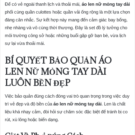
Để có vẻ ngoài thanh lịch và thoải mái,
áo len nữ mỏng tay dài
phối cùng quần culottes hoặc quần vải ống rộng là một lựa chọn
đáng cân nhắc. Sự kết hợp này mang đến cảm giác bay bổng,
nhẹ nhàng và vô cùng thời thượng. Đây là set đồ lý tưởng cho
môi trường công sở hoặc những buổi gặp gỡ bạn bè, vừa lịch
sự lại vừa thoải mái.
BÍ QUYẾT BẢO QUẢN ÁO
LEN NỮ MỎNG TAY DÀI
LUÔN BỀN ĐẸP
Việc bảo quản đúng cách đóng vai trò quan trọng trong việc duy
trì vẻ đẹp và độ bền của
áo len nữ mỏng tay dài
. Len là chất
liệu khá nhạy cảm, đòi hỏi sự chăm sóc đặc biệt để tránh bị co
rút, xù lông hoặc biến dạng.