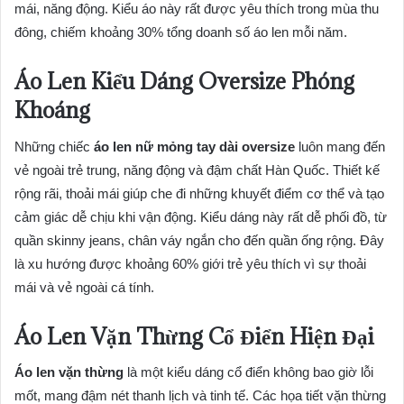
mái, năng động. Kiểu áo này rất được yêu thích trong mùa thu
đông, chiếm khoảng 30% tổng doanh số áo len mỗi năm.
Áo Len Kiểu Dáng Oversize Phóng
Khoáng
Những chiếc
áo len nữ mỏng tay dài oversize
luôn mang đến
vẻ ngoài trẻ trung, năng động và đậm chất Hàn Quốc. Thiết kế
rộng rãi, thoải mái giúp che đi những khuyết điểm cơ thể và tạo
cảm giác dễ chịu khi vận động. Kiểu dáng này rất dễ phối đồ, từ
quần skinny jeans, chân váy ngắn cho đến quần ống rộng. Đây
là xu hướng được khoảng 60% giới trẻ yêu thích vì sự thoải
mái và vẻ ngoài cá tính.
Áo Len Vặn Thừng Cổ Điển Hiện Đại
Áo len vặn thừng
là một kiểu dáng cổ điển không bao giờ lỗi
mốt, mang đậm nét thanh lịch và tinh tế. Các họa tiết vặn thừng