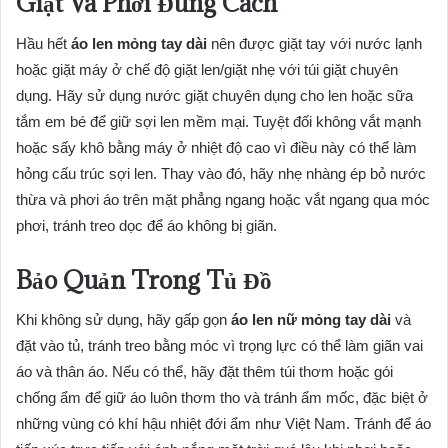
Giặt Và Phơi Đúng Cách
Hầu hết
áo len mỏng tay dài
nên được giặt tay với nước lạnh
hoặc giặt máy ở chế độ giặt len/giặt nhẹ với túi giặt chuyên
dụng. Hãy sử dụng nước giặt chuyên dụng cho len hoặc sữa
tắm em bé để giữ sợi len mềm mại. Tuyệt đối không vắt mạnh
hoặc sấy khô bằng máy ở nhiệt độ cao vì điều này có thể làm
hỏng cấu trúc sợi len. Thay vào đó, hãy nhẹ nhàng ép bỏ nước
thừa và phơi áo trên mặt phẳng ngang hoặc vắt ngang qua móc
phơi, tránh treo dọc để áo không bị giãn.
Bảo Quản Trong Tủ Đồ
Khi không sử dụng, hãy gấp gọn
áo len nữ mỏng tay dài
và
đặt vào tủ, tránh treo bằng móc vì trọng lực có thể làm giãn vai
áo và thân áo. Nếu có thể, hãy đặt thêm túi thơm hoặc gói
chống ẩm để giữ áo luôn thơm tho và tránh ẩm mốc, đặc biệt ở
những vùng có khí hậu nhiệt đới ẩm như Việt Nam. Tránh để áo