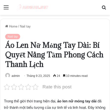
Menu
S
fo
Home
/
Nail tay
Nail tay
Áo Len Nữ Mỏng Tay Dài: Bí
Quyết Nâng Tầm Phong Cách
Thanh Lịch
admin
Tháng 9 23, 2025
24
10 minutes read
Rate this post
Trong thế giới thời trang hiện đại,
áo len nữ mỏng tay dài
đã
trở thành một biểu tượng của sự tinh tế và linh hoạt. Đây không