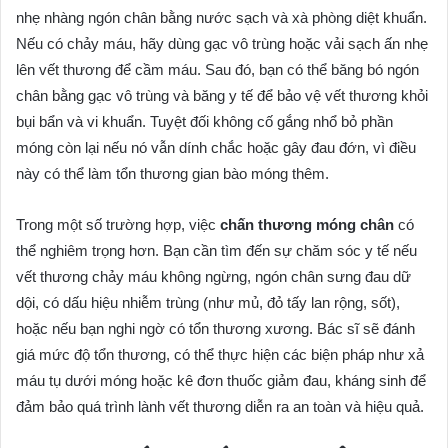
nhẹ nhàng ngón chân bằng nước sạch và xà phòng diệt khuẩn.
Nếu có chảy máu, hãy dùng gạc vô trùng hoặc vải sạch ấn nhẹ
lên vết thương để cầm máu. Sau đó, bạn có thể băng bó ngón
chân bằng gạc vô trùng và băng y tế để bảo vệ vết thương khỏi
bụi bẩn và vi khuẩn. Tuyệt đối không cố gắng nhổ bỏ phần
móng còn lại nếu nó vẫn dính chắc hoặc gây đau đớn, vì điều
này có thể làm tổn thương gian bào móng thêm.
Trong một số trường hợp, việc
chấn thương móng chân
có
thể nghiêm trọng hơn. Bạn cần tìm đến sự chăm sóc y tế nếu
vết thương chảy máu không ngừng, ngón chân sưng đau dữ
dội, có dấu hiệu nhiễm trùng (như mủ, đỏ tấy lan rộng, sốt),
hoặc nếu bạn nghi ngờ có tổn thương xương. Bác sĩ sẽ đánh
giá mức độ tổn thương, có thể thực hiện các biện pháp như xả
máu tụ dưới móng hoặc kê đơn thuốc giảm đau, kháng sinh để
đảm bảo quá trình lành vết thương diễn ra an toàn và hiệu quả.