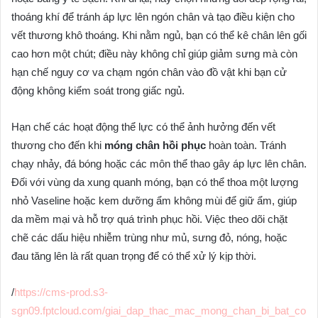
thoáng khí để tránh áp lực lên ngón chân và tạo điều kiện cho
vết thương khô thoáng. Khi nằm ngủ, bạn có thể kê chân lên gối
cao hơn một chút; điều này không chỉ giúp giảm sưng mà còn
hạn chế nguy cơ va chạm ngón chân vào đồ vật khi bạn cử
động không kiểm soát trong giấc ngủ.
Hạn chế các hoạt động thể lực có thể ảnh hưởng đến vết
thương cho đến khi
móng chân hồi phục
hoàn toàn. Tránh
chạy nhảy, đá bóng hoặc các môn thể thao gây áp lực lên chân.
Đối với vùng da xung quanh móng, bạn có thể thoa một lượng
nhỏ Vaseline hoặc kem dưỡng ẩm không mùi để giữ ẩm, giúp
da mềm mại và hỗ trợ quá trình phục hồi. Việc theo dõi chặt
chẽ các dấu hiệu nhiễm trùng như mủ, sưng đỏ, nóng, hoặc
đau tăng lên là rất quan trọng để có thể xử lý kịp thời.
/
https://cms-prod.s3-
sgn09.fptcloud.com/giai_dap_thac_mac_mong_chan_bi_bat_co