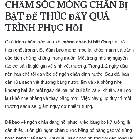
CHĂM SÓC MÓNG CHÂN BỊ
BẬT ĐỂ THÚC ĐẨY QUÁ
TRÌNH PHỤC HỒI
Quá trình chăm sóc sau khi
móng chân bị bật
đóng vai trò
then chốt trong việc đảm bảo móng mọc lại khỏe mạnh và tránh
các biến chứng không mong muốn. Một trong những nguyên
tắc cơ bản là giữ gìn vệ sinh vết thương. Trong 1-2 ngày đầu,
nên hạn chế tối đa việc để ngón chân dính nước. Sau đó, bạn
cần rửa sạch vết thương bằng nước ấm và xà phòng nhẹ
khoảng hai lần mỗi ngày để loại bỏ bụi bẩn và vi khuẩn, sau đó
lau khô nhẹ nhàng và thay băng mới. Việc này giúp duy trì môi
trường sạch sẽ, giảm nguy cơ nhiễm trùng.
Để bảo vệ ngón chân đang hồi phục, việc băng bó kỹ lưỡng là
cần thiết. Luôn giữ ngón chân được băng bó bằng gạc vô trùng
hoặc băng y tế sạch. Khi đi lại, hãy chọn những đôi dép rộng rãi,