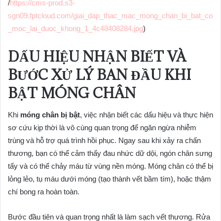
/
https://cms-prod.s3-
sgn09.fptcloud.com/giai_dap_thac_mac_mong_chan_bi_bat_co
_moc_lai_duoc_khong_1_4c48408284.jpg
)
DẤU HIỆU NHẬN BIẾT VÀ
BƯỚC XỬ LÝ BAN ĐẦU KHI
BẬT MÓNG CHÂN
Khi
móng chân bị bật
, việc nhận biết các dấu hiệu và thực hiện
sơ cứu kịp thời là vô cùng quan trọng để ngăn ngừa nhiễm
trùng và hỗ trợ quá trình hồi phục. Ngay sau khi xảy ra chấn
thương, bạn có thể cảm thấy đau nhức dữ dội, ngón chân sưng
tấy và có thể chảy máu từ vùng nền móng. Móng chân có thể bị
lỏng lẻo, tụ máu dưới móng (tạo thành vết bầm tím), hoặc thậm
chí bong ra hoàn toàn.
Bước đầu tiên và quan trọng nhất là làm sạch vết thương. Rửa