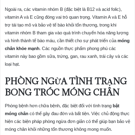
Ngoài ra, các vitamin nhóm B (đặc biệt là B12 và acid folic),
vitamin A và E cũng đóng vai trò quan trọng. Vitamin A và E hỗ
trợ tái tạo mô và bảo vệ tế bào khỏi tổn thương, trong khi
vitamin nhóm B tham gia vào quá trình chuyển hóa năng lượng
và hình thành tế bào máu, cần thiết cho sự phát triển của
móng
chân khỏe mạnh
. Các nguồn thực phẩm phong phú các
vitamin này bao gồm sữa, trứng, gan, rau xanh, trái cây và các
loại hạt.
PHÒNG NGỪA TÌNH TRẠNG
BONG TRÓC MÓNG CHÂN
Phòng bệnh hơn chữa bệnh, đặc biệt đối với tình trạng
bật
móng chân
có thể gây đau đớn và bất tiện. Việc chủ động thực
hiện các biện pháp phòng ngừa đơn giản có thể giúp bạn bảo vệ
móng chân khỏi những tổn thương không mong muốn.