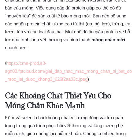
bản của móng. Việc cung cấp đủ protein giúp cơ thể có đủ
“nguyên liệu” để sản xuất tế bào móng mới. Bạn nên bổ sung
các nguồn protein chất lượng cao từ thịt (gà, bò, lợn), trứng, cá,
lươn, tép và các loại đậu, hạt. Một chế độ ăn giàu protein sẽ hỗ
trợ quá trình lành vết thương và hình thành
móng chân mới
nhanh hơn.
/
https://cms-prod.s3-
sgn09.fptcloud.com/giai_dap_thac_mac_mong_chan_bi_bat_co
_moc_lai_duoc_khong3_626f2aa93c.jpeg
)
Các Khoáng Chất Thiết Yếu Cho
Móng Chân Khỏe Mạnh
Kẽm và selen là hai khoáng chất vi lượng đóng vai trò quan
trọng trong quá trình phục hồi vết thương và tăng cường hệ
miễn dịch, giúp chống lại nhiễm khuẩn. Chúng có nhiều trong