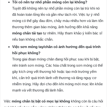
Tôi có nên tự nhổ phần móng còn lại không?
Tuyệt đối không nên tự nhổ phần móng còn lại trừ khi nó
đã hoàn toàn lỏng lẻo và gần như tách rời. Việc tự ý nhổ
móng có thể gây đau đớn, chảy máu nhiều hơn và làm tổn
thương thêm gian bào móng, ảnh hưởng đến khả năng
móng chân tái tạo
tự nhiên. Hãy tham khảo ý kiến bác sĩ
nếu bạn không chắc chắn.
Việc sơn móng tay/chân có ảnh hưởng đến quá trình
hồi phục không?
Trong giai đoạn móng chân đang hồi phục sau khi bị bật,
nên tránh sơn móng. Các hóa chất trong sơn móng có thể
gây kích ứng vết thương hở hoặc tạo môi trường yếm
khí, cản trở quá trình lành vết thương và tăng nguy cơ
nhiễm trùng. Hãy đợi cho đến khi móng mới mọc lên khỏe
mạnh và vết thương đã lành hẳn.
Việc
móng chân bị bật có mọc lại không
không còn là câu hỏi