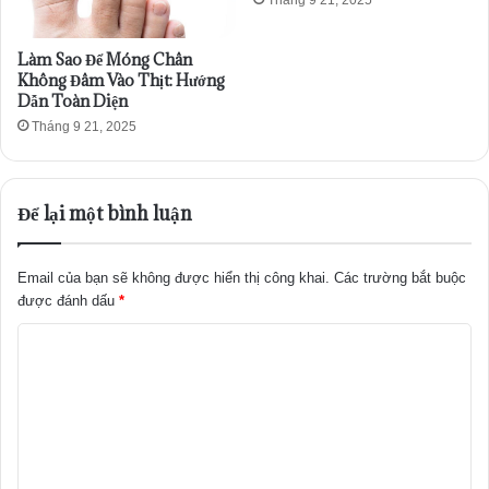
Làm Sao Để Móng Chân
Không Đâm Vào Thịt: Hướng
Dẫn Toàn Diện
Tháng 9 21, 2025
Để lại một bình luận
Email của bạn sẽ không được hiển thị công khai.
Các trường bắt buộc
được đánh dấu
*
B
ì
n
h
l