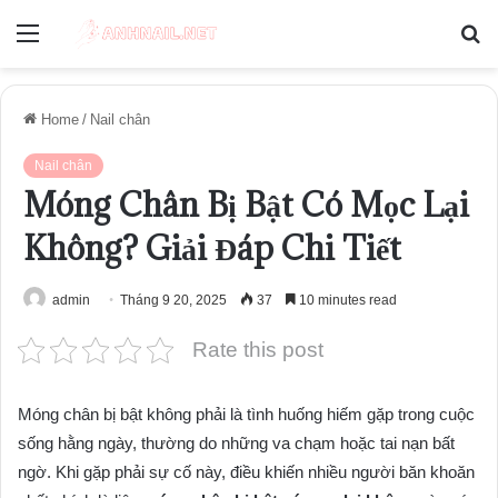
Menu
S
fo
Home
/
Nail chân
Nail chân
Móng Chân Bị Bật Có Mọc Lại
Không? Giải Đáp Chi Tiết
admin
Tháng 9 20, 2025
37
10 minutes read
Rate this post
Móng chân bị bật không phải là tình huống hiếm gặp trong cuộc
sống hằng ngày, thường do những va chạm hoặc tai nạn bất
ngờ. Khi gặp phải sự cố này, điều khiến nhiều người băn khoăn