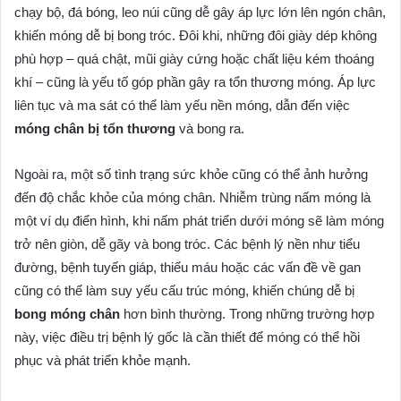
chạy bộ, đá bóng, leo núi cũng dễ gây áp lực lớn lên ngón chân,
khiến móng dễ bị bong tróc. Đôi khi, những đôi giày dép không
phù hợp – quá chật, mũi giày cứng hoặc chất liệu kém thoáng
khí – cũng là yếu tố góp phần gây ra tổn thương móng. Áp lực
liên tục và ma sát có thể làm yếu nền móng, dẫn đến việc
móng chân bị tổn thương
và bong ra.
Ngoài ra, một số tình trạng sức khỏe cũng có thể ảnh hưởng
đến độ chắc khỏe của móng chân. Nhiễm trùng nấm móng là
một ví dụ điển hình, khi nấm phát triển dưới móng sẽ làm móng
trở nên giòn, dễ gãy và bong tróc. Các bệnh lý nền như tiểu
đường, bệnh tuyến giáp, thiếu máu hoặc các vấn đề về gan
cũng có thể làm suy yếu cấu trúc móng, khiến chúng dễ bị
bong móng chân
hơn bình thường. Trong những trường hợp
này, việc điều trị bệnh lý gốc là cần thiết để móng có thể hồi
phục và phát triển khỏe mạnh.