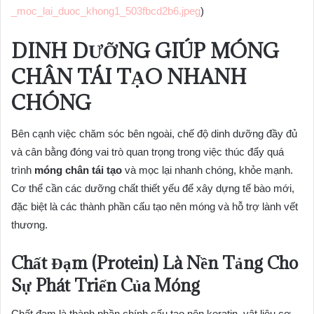
_moc_lai_duoc_khong1_503fbcd2b6.jpeg
)
DINH DƯỠNG GIÚP MÓNG
CHÂN TÁI TẠO NHANH
CHÓNG
Bên cạnh việc chăm sóc bên ngoài, chế độ dinh dưỡng đầy đủ
và cân bằng đóng vai trò quan trọng trong việc thúc đẩy quá
trình
móng chân tái tạo
và mọc lại nhanh chóng, khỏe mạnh.
Cơ thể cần các dưỡng chất thiết yếu để xây dựng tế bào mới,
đặc biệt là các thành phần cấu tạo nên móng và hỗ trợ lành vết
thương.
Chất Đạm (Protein) Là Nền Tảng Cho
Sự Phát Triển Của Móng
Chất đạm là thành phần chính cấu tạo nên keratin, vật liệu cơ