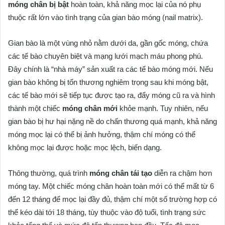
móng chân bị bật
hoàn toàn, khả năng mọc lại của nó phụ
thuộc rất lớn vào tình trạng của gian bào móng (nail matrix).
Gian bào là một vùng nhỏ nằm dưới da, gần gốc móng, chứa
các tế bào chuyên biệt và mạng lưới mạch máu phong phú.
Đây chính là “nhà máy” sản xuất ra các tế bào móng mới. Nếu
gian bào không bị tổn thương nghiêm trọng sau khi móng bật,
các tế bào mới sẽ tiếp tục được tạo ra, đẩy móng cũ ra và hình
thành một chiếc
móng chân mới
khỏe mạnh. Tuy nhiên, nếu
gian bào bị hư hại nặng nề do chấn thương quá mạnh, khả năng
móng mọc lại có thể bị ảnh hưởng, thậm chí móng có thể
không mọc lại được hoặc mọc lệch, biến dạng.
Thông thường, quá trình
móng chân tái tạo
diễn ra chậm hơn
móng tay. Một chiếc móng chân hoàn toàn mới có thể mất từ 6
đến 12 tháng để mọc lại đầy đủ, thậm chí một số trường hợp có
thể kéo dài tới 18 tháng, tùy thuộc vào độ tuổi, tình trạng sức