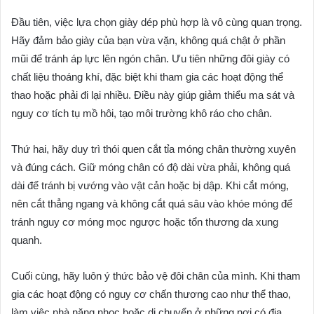
Đầu tiên, việc lựa chọn giày dép phù hợp là vô cùng quan trọng.
Hãy đảm bảo giày của bạn vừa vặn, không quá chật ở phần
mũi để tránh áp lực lên ngón chân. Ưu tiên những đôi giày có
chất liệu thoáng khí, đặc biệt khi tham gia các hoạt động thể
thao hoặc phải đi lại nhiều. Điều này giúp giảm thiểu ma sát và
nguy cơ tích tụ mồ hôi, tạo môi trường khô ráo cho chân.
Thứ hai, hãy duy trì thói quen cắt tỉa móng chân thường xuyên
và đúng cách. Giữ móng chân có độ dài vừa phải, không quá
dài để tránh bị vướng vào vật cản hoặc bị dập. Khi cắt móng,
nên cắt thẳng ngang và không cắt quá sâu vào khóe móng để
tránh nguy cơ móng mọc ngược hoặc tổn thương da xung
quanh.
Cuối cùng, hãy luôn ý thức bảo vệ đôi chân của mình. Khi tham
gia các hoạt động có nguy cơ chấn thương cao như thể thao,
làm việc nhà nặng nhọc hoặc di chuyển ở những nơi có địa