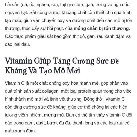
hải sản (cá, ốc, nghêu, sò), thịt gia cầm, gan, trứng và ngũ cốc
nguyên hạt. Sắt cũng là một khoáng chất cần thiết cho quá trình
tạo máu, giúp vận chuyển oxy và dưỡng chất đến các mô bị tổn
thương, thúc đẩy sự hồi phục của
móng chân bị tổn thương
.
Các thực phẩm giàu sắt bao gồm thịt đỏ, gan, rau xanh đậm và
các loại đậu.
Vitamin Giúp Tăng Cường Sức Đề
Kháng Và Tạo Mô Mới
Vitamin C là một chất chống oxy hóa mạnh mẽ, góp phần vào
quá trình sản xuất collagen, một loại protein quan trọng cho việc
hình thành mô mới và lành vết thương. Đồng thời, vitamin C
còn tăng cường sức đề kháng, giúp cơ thể chống lại các hiện
tượng viêm nhiễm, mưng mủ. Bạn có thể tìm thấy vitamin C dồi
dào trong cam, quýt, bưởi, đu đủ, thanh long và các loại rau có
màu xanh đậm.