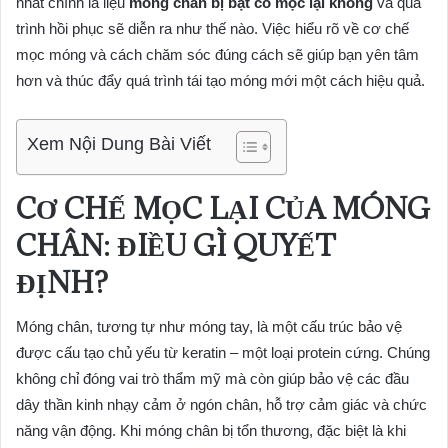
nhất chính là liệu
móng chân bị bật có mọc lại không
và quá
trình hồi phục sẽ diễn ra như thế nào. Việc hiểu rõ về cơ chế
mọc móng và cách chăm sóc đúng cách sẽ giúp bạn yên tâm
hơn và thúc đẩy quá trình tái tạo móng mới một cách hiệu quả.
Xem Nội Dung Bài Viết
CƠ CHẾ MỌC LẠI CỦA MÓNG
CHÂN: ĐIỀU GÌ QUYẾT
ĐỊNH?
Móng chân, tương tự như móng tay, là một cấu trúc bảo vệ
được cấu tạo chủ yếu từ keratin – một loại protein cứng. Chúng
không chỉ đóng vai trò thẩm mỹ mà còn giúp bảo vệ các đầu
dây thần kinh nhạy cảm ở ngón chân, hỗ trợ cảm giác và chức
năng vận động. Khi móng chân bị tổn thương, đặc biệt là khi