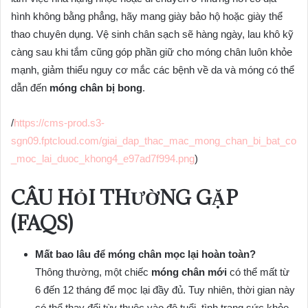
hình không bằng phẳng, hãy mang giày bảo hộ hoặc giày thể
thao chuyên dụng. Vệ sinh chân sạch sẽ hàng ngày, lau khô kỹ
càng sau khi tắm cũng góp phần giữ cho móng chân luôn khỏe
mạnh, giảm thiểu nguy cơ mắc các bệnh về da và móng có thể
dẫn đến
móng chân bị bong
.
/
https://cms-prod.s3-
sgn09.fptcloud.com/giai_dap_thac_mac_mong_chan_bi_bat_co
_moc_lai_duoc_khong4_e97ad7f994.png
)
CÂU HỎI THƯỜNG GẶP
(FAQS)
Mất bao lâu để móng chân mọc lại hoàn toàn?
Thông thường, một chiếc
móng chân mới
có thể mất từ
6 đến 12 tháng để mọc lại đầy đủ. Tuy nhiên, thời gian này
có thể thay đổi tùy thuộc vào độ tuổi, tình trạng sức khỏe