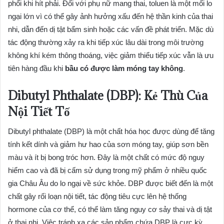
phổi khi hít phải. Đối với phụ nữ mang thai, toluen là một mối lo
ngại lớn vì có thể gây ảnh hưởng xấu đến hệ thần kinh của thai
nhi, dẫn đến dị tật bẩm sinh hoặc các vấn đề phát triển. Mặc dù
tác động thường xảy ra khi tiếp xúc lâu dài trong môi trường
không khí kém thông thoáng, việc giảm thiểu tiếp xúc vẫn là ưu
tiên hàng đầu khi
bầu có được làm móng tay không
.
Dibutyl Phthalate (DBP): Kẻ Thù Của
Nội Tiết Tố
Dibutyl phthalate (DBP) là một chất hóa học được dùng để tăng
tính kết dính và giảm hư hao của sơn móng tay, giúp sơn bền
màu và ít bị bong tróc hơn. Đây là một chất có mức độ nguy
hiểm cao và đã bị cấm sử dụng trong mỹ phẩm ở nhiều quốc
gia Châu Âu do lo ngại về sức khỏe. DBP được biết đến là một
chất gây rối loạn nội tiết, tác động tiêu cực lên hệ thống
hormone của cơ thể, có thể làm tăng nguy cơ sảy thai và dị tật
ở thai nhi. Việc tránh xa các sản phẩm chứa DBP là cực kỳ