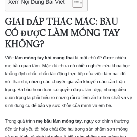
Xem Nội Dung Bài Viết
GIẢI ĐÁP THẮC MẮC: BẦU
CÓ ĐƯỢC LÀM MÓNG TAY
KHÔNG?
Việc
làm móng tay khi mang thai
là một chủ đề được nhiều
mẹ bầu quan tâm. Mặc dù chưa có nhiều nghiên cứu khoa học
khẳng định chắc chắn tác động trực tiếp của việc làm nail đối
với thai nhi, nhưng các chuyên gia vẫn khuyến cáo cần thận
trọng. Bà bầu hoàn toàn có quyền được làm đẹp, nhưng điều
quan trọng là phải hiểu rõ những rủi ro tiềm ẩn từ hóa chất và vệ
sinh dụng cụ để bảo vệ sức khỏe của mình và em bé.
Trong quá trình
mẹ bầu làm móng tay
, nguy cơ chính thường
đến từ hai yếu tố: hóa chất độc hại trong sản phẩm sơn móng
và quy trình vệ sinh tại salon. Nhiều sản phẩm sơn móng tay