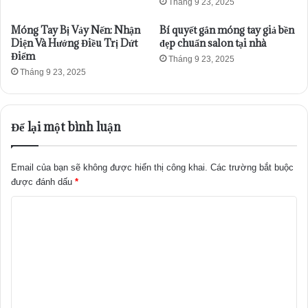
Tháng 9 23, 2025
Móng Tay Bị Vảy Nến: Nhận
Bí quyết gắn móng tay giả bền
Diện Và Hướng Điều Trị Dứt
đẹp chuẩn salon tại nhà
Điểm
Tháng 9 23, 2025
Tháng 9 23, 2025
Để lại một bình luận
Email của bạn sẽ không được hiển thị công khai.
Các trường bắt buộc
được đánh dấu
*
B
ì
n
h
l