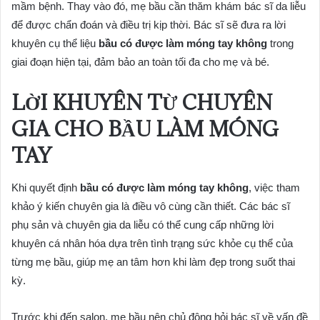
mầm bệnh. Thay vào đó, mẹ bầu cần thăm khám bác sĩ da liễu
để được chẩn đoán và điều trị kịp thời. Bác sĩ sẽ đưa ra lời
khuyên cụ thể liệu
bầu có được làm móng tay không
trong
giai đoạn hiện tại, đảm bảo an toàn tối đa cho mẹ và bé.
LỜI KHUYÊN TỪ CHUYÊN
GIA CHO BẦU LÀM MÓNG
TAY
Khi quyết định
bầu có được làm móng tay không
, việc tham
khảo ý kiến chuyên gia là điều vô cùng cần thiết. Các bác sĩ
phụ sản và chuyên gia da liễu có thể cung cấp những lời
khuyên cá nhân hóa dựa trên tình trạng sức khỏe cụ thể của
từng mẹ bầu, giúp mẹ an tâm hơn khi làm đẹp trong suốt thai
kỳ.
Trước khi đến salon, mẹ bầu nên chủ động hỏi bác sĩ về vấn đề