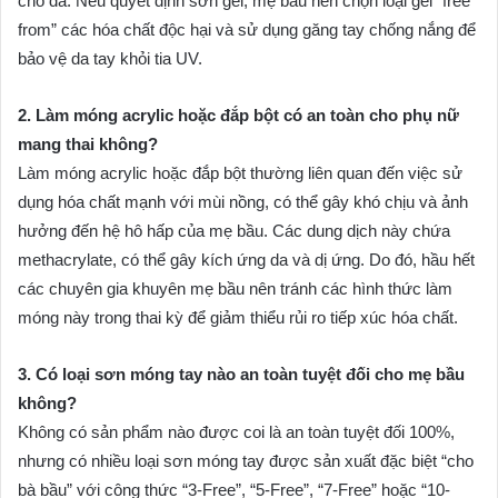
cho da. Nếu quyết định sơn gel, mẹ bầu nên chọn loại gel “free
from” các hóa chất độc hại và sử dụng găng tay chống nắng để
bảo vệ da tay khỏi tia UV.
2. Làm móng acrylic hoặc đắp bột có an toàn cho phụ nữ
mang thai không?
Làm móng acrylic hoặc đắp bột thường liên quan đến việc sử
dụng hóa chất mạnh với mùi nồng, có thể gây khó chịu và ảnh
hưởng đến hệ hô hấp của mẹ bầu. Các dung dịch này chứa
methacrylate, có thể gây kích ứng da và dị ứng. Do đó, hầu hết
các chuyên gia khuyên mẹ bầu nên tránh các hình thức làm
móng này trong thai kỳ để giảm thiểu rủi ro tiếp xúc hóa chất.
3. Có loại sơn móng tay nào an toàn tuyệt đối cho mẹ bầu
không?
Không có sản phẩm nào được coi là an toàn tuyệt đối 100%,
nhưng có nhiều loại sơn móng tay được sản xuất đặc biệt “cho
bà bầu” với công thức “3-Free”, “5-Free”, “7-Free” hoặc “10-