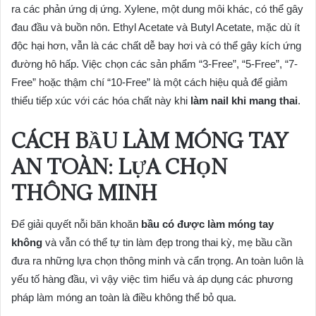
ra các phản ứng dị ứng. Xylene, một dung môi khác, có thể gây
đau đầu và buồn nôn. Ethyl Acetate và Butyl Acetate, mặc dù ít
độc hại hơn, vẫn là các chất dễ bay hơi và có thể gây kích ứng
đường hô hấp. Việc chọn các sản phẩm “3-Free”, “5-Free”, “7-
Free” hoặc thậm chí “10-Free” là một cách hiệu quả để giảm
thiểu tiếp xúc với các hóa chất này khi
làm nail khi mang thai
.
CÁCH BẦU LÀM MÓNG TAY
AN TOÀN: LỰA CHỌN
THÔNG MINH
Để giải quyết nỗi băn khoăn
bầu có được làm móng tay
không
và vẫn có thể tự tin làm đẹp trong thai kỳ, mẹ bầu cần
đưa ra những lựa chọn thông minh và cẩn trọng. An toàn luôn là
yếu tố hàng đầu, vì vậy việc tìm hiểu và áp dụng các phương
pháp làm móng an toàn là điều không thể bỏ qua.