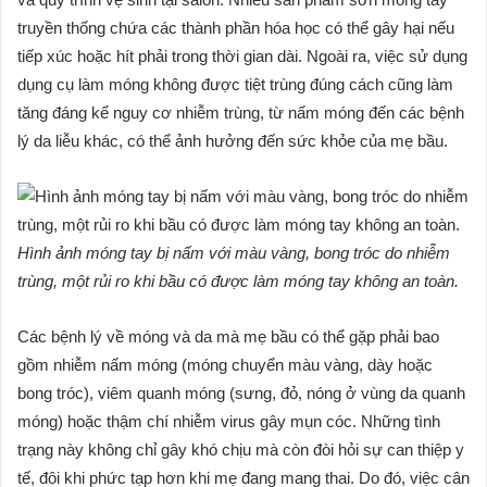
truyền thống chứa các thành phần hóa học có thể gây hại nếu
tiếp xúc hoặc hít phải trong thời gian dài. Ngoài ra, việc sử dụng
dụng cụ làm móng không được tiệt trùng đúng cách cũng làm
tăng đáng kể nguy cơ nhiễm trùng, từ nấm móng đến các bệnh
lý da liễu khác, có thể ảnh hưởng đến sức khỏe của mẹ bầu.
Hình ảnh móng tay bị nấm với màu vàng, bong tróc do nhiễm
trùng, một rủi ro khi bầu có được làm móng tay không an toàn.
Các bệnh lý về móng và da mà mẹ bầu có thể gặp phải bao
gồm nhiễm nấm móng (móng chuyển màu vàng, dày hoặc
bong tróc), viêm quanh móng (sưng, đỏ, nóng ở vùng da quanh
móng) hoặc thậm chí nhiễm virus gây mụn cóc. Những tình
trạng này không chỉ gây khó chịu mà còn đòi hỏi sự can thiệp y
tế, đôi khi phức tạp hơn khi mẹ đang mang thai. Do đó, việc cân