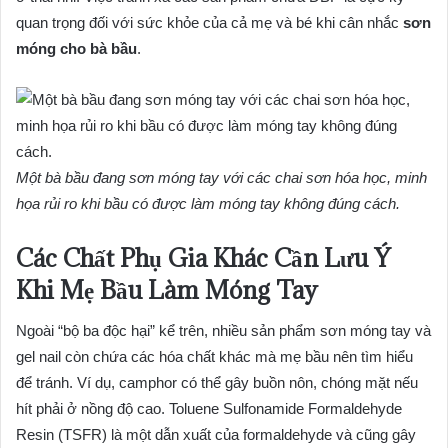
quan trọng đối với sức khỏe của cả mẹ và bé khi cân nhắc
sơn
móng cho bà bầu
.
Một bà bầu đang sơn móng tay với các chai sơn hóa học, minh
họa rủi ro khi bầu có được làm móng tay không đúng cách.
Các Chất Phụ Gia Khác Cần Lưu Ý
Khi Mẹ Bầu Làm Móng Tay
Ngoài “bộ ba độc hại” kể trên, nhiều sản phẩm sơn móng tay và
gel nail còn chứa các hóa chất khác mà mẹ bầu nên tìm hiểu
để tránh. Ví dụ, camphor có thể gây buồn nôn, chóng mặt nếu
hít phải ở nồng độ cao. Toluene Sulfonamide Formaldehyde
Resin (TSFR) là một dẫn xuất của formaldehyde và cũng gây