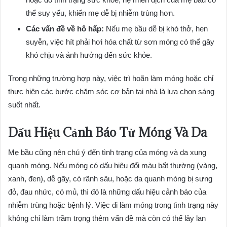
thể suy yếu, khiến mẹ dễ bị nhiễm trùng hơn.
Các vấn đề về hô hấp:
Nếu mẹ bầu dễ bị khó thở, hen
suyễn, việc hít phải hơi hóa chất từ sơn móng có thể gây
khó chịu và ảnh hưởng đến sức khỏe.
Trong những trường hợp này, việc trì hoãn làm móng hoặc chỉ
thực hiện các bước chăm sóc cơ bản tại nhà là lựa chọn sáng
suốt nhất.
Dấu Hiệu Cảnh Báo Từ Móng Và Da
Mẹ bầu cũng nên chú ý đến tình trạng của móng và da xung
quanh móng. Nếu móng có dấu hiệu đổi màu bất thường (vàng,
xanh, đen), dễ gãy, có rãnh sâu, hoặc da quanh móng bị sưng
đỏ, đau nhức, có mủ, thì đó là những dấu hiệu cảnh báo của
nhiễm trùng hoặc bệnh lý. Việc đi làm móng trong tình trạng này
không chỉ làm trầm trọng thêm vấn đề mà còn có thể lây lan