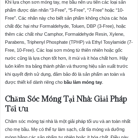
Khi lựa chọn sơn móng tay, mẹ bầu nên ưu tiên các loại sản
phẩm được dán nhãn “3-Free”, “5-Free”, “7-Free” hoặc “10-
Free”. Các nhãn này cho biết sản phẩm không chứa các hóa
chất độc hại như Formaldehyde, Toluen, DBP (3-Free), hoặc
thêm các chất như Camphor, Formaldehyde Resin, Xylene,
Parabens, Triphenyl Phosphate (TPHP) và Ethyl Tosylamide (7-
Free, 10-Free). Các loại sơn móng từ thiên nhiên hoặc gốc
nước cũng là lựa chọn tốt hơn, ít mùi và ít hóa chất hơn. Hãy
luôn kiểm tra bảng thành phần và thương hiệu sản xuất trước
khi quyết định sử dụng, đảm bảo đó là sản phẩm an toàn và
được thiết kế dành riêng cho
bầu làm móng tay
.
Chăm Sóc Móng Tại Nhà: Giải Pháp
Tối Ưu
Chăm sóc móng tại nhà là một giải pháp tối ưu và an toàn nhất
cho mẹ bầu. Mẹ có thể tự làm sạch, cắt tỉa móng và dưỡng
móng bằng các sản phẩm tự nhiên hoặc ít hóa chất. Điều này