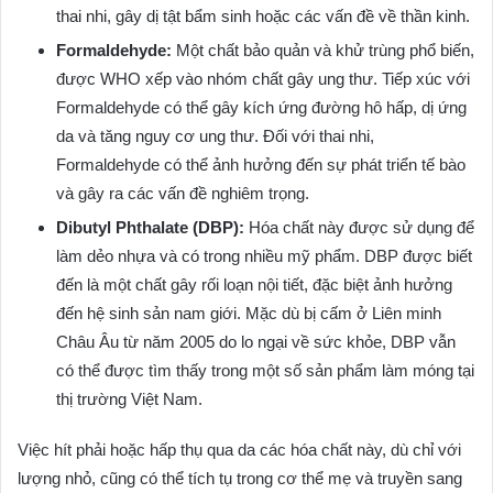
thai nhi, gây dị tật bẩm sinh hoặc các vấn đề về thần kinh.
Formaldehyde:
Một chất bảo quản và khử trùng phổ biến,
được WHO xếp vào nhóm chất gây ung thư. Tiếp xúc với
Formaldehyde có thể gây kích ứng đường hô hấp, dị ứng
da và tăng nguy cơ ung thư. Đối với thai nhi,
Formaldehyde có thể ảnh hưởng đến sự phát triển tế bào
và gây ra các vấn đề nghiêm trọng.
Dibutyl Phthalate (DBP):
Hóa chất này được sử dụng để
làm dẻo nhựa và có trong nhiều mỹ phẩm. DBP được biết
đến là một chất gây rối loạn nội tiết, đặc biệt ảnh hưởng
đến hệ sinh sản nam giới. Mặc dù bị cấm ở Liên minh
Châu Âu từ năm 2005 do lo ngại về sức khỏe, DBP vẫn
có thể được tìm thấy trong một số sản phẩm làm móng tại
thị trường Việt Nam.
Việc hít phải hoặc hấp thụ qua da các hóa chất này, dù chỉ với
lượng nhỏ, cũng có thể tích tụ trong cơ thể mẹ và truyền sang