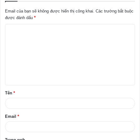
Email của bạn sẽ không được hiển thị công khai.
Các trường bắt buộc
được đánh dấu
*
B
ì
n
h
l
u
ậ
Tên
*
n
*
Email
*
Trang web