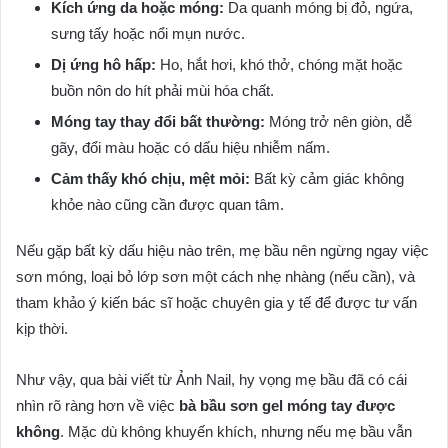
Kích ứng da hoặc móng:
Da quanh móng bị đỏ, ngứa,
sưng tấy hoặc nổi mụn nước.
Dị ứng hô hấp:
Ho, hắt hơi, khó thở, chóng mặt hoặc
buồn nôn do hít phải mùi hóa chất.
Móng tay thay đổi bất thường:
Móng trở nên giòn, dễ
gãy, đổi màu hoặc có dấu hiệu nhiễm nấm.
Cảm thấy khó chịu, mệt mỏi:
Bất kỳ cảm giác không
khỏe nào cũng cần được quan tâm.
Nếu gặp bất kỳ dấu hiệu nào trên, mẹ bầu nên ngừng ngay việc
sơn móng, loại bỏ lớp sơn một cách nhẹ nhàng (nếu cần), và
tham khảo ý kiến bác sĩ hoặc chuyên gia y tế để được tư vấn
kịp thời.
Như vậy, qua bài viết từ Ảnh Nail, hy vọng mẹ bầu đã có cái
nhìn rõ ràng hơn về việc
bà bầu sơn gel móng tay được
không
. Mặc dù không khuyến khích, nhưng nếu mẹ bầu vẫn