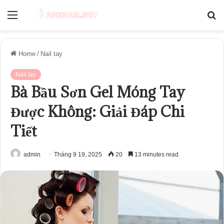
Menu
S
fo
Home
/
Nail tay
Nail tay
Bà Bầu Sơn Gel Móng Tay
Được Không: Giải Đáp Chi
Tiết
admin
Tháng 9 19, 2025
20
13 minutes read