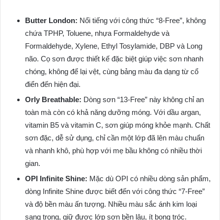
Butter London:
Nổi tiếng với công thức “8-Free”, không
chứa TPHP, Toluene, nhựa Formaldehyde và
Formaldehyde, Xylene, Ethyl Tosylamide, DBP và Long
não. Cọ sơn được thiết kế đặc biệt giúp việc sơn nhanh
chóng, không để lại vệt, cùng bảng màu đa dạng từ cổ
điển đến hiện đại.
Orly Breathable:
Dòng sơn “13-Free” này không chỉ an
toàn mà còn có khả năng dưỡng móng. Với dầu argan,
vitamin B5 và vitamin C, sơn giúp móng khỏe mạnh. Chất
sơn đặc, dễ sử dụng, chỉ cần một lớp đã lên màu chuẩn
và nhanh khô, phù hợp với mẹ bầu không có nhiều thời
gian.
OPI Infinite Shine:
Mặc dù OPI có nhiều dòng sản phẩm,
dòng Infinite Shine được biết đến với công thức “7-Free”
và độ bền màu ấn tượng. Nhiều màu sắc ánh kim loại
sang trọng, giữ được lớp sơn bền lâu, ít bong tróc.