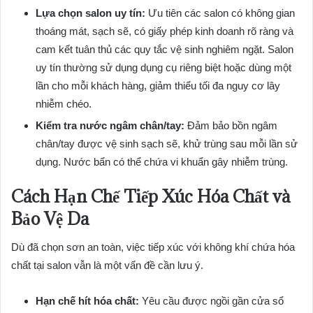
Lựa chọn salon uy tín:
Ưu tiên các salon có không gian
thoáng mát, sạch sẽ, có giấy phép kinh doanh rõ ràng và
cam kết tuân thủ các quy tắc vệ sinh nghiêm ngặt. Salon
uy tín thường sử dụng dụng cụ riêng biệt hoặc dùng một
lần cho mỗi khách hàng, giảm thiểu tối đa nguy cơ lây
nhiễm chéo.
Kiểm tra nước ngâm chân/tay:
Đảm bảo bồn ngâm
chân/tay được vệ sinh sạch sẽ, khử trùng sau mỗi lần sử
dụng. Nước bẩn có thể chứa vi khuẩn gây nhiễm trùng.
Cách Hạn Chế Tiếp Xúc Hóa Chất và
Bảo Vệ Da
Dù đã chọn sơn an toàn, việc tiếp xúc với không khí chứa hóa
chất tại salon vẫn là một vấn đề cần lưu ý.
Hạn chế hít hóa chất:
Yêu cầu được ngồi gần cửa sổ