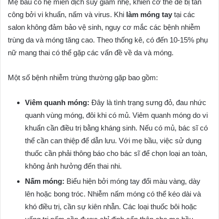
Mẹ bầu có hệ miễn dịch suy giảm nhẹ, khiến cơ thể dễ bị tấn
công bởi vi khuẩn, nấm và virus. Khi
làm móng tay
tại các
salon không đảm bảo vệ sinh, nguy cơ mắc các bệnh nhiễm
trùng da và móng tăng cao. Theo thống kê, có đến 10-15% phụ
nữ mang thai có thể gặp các vấn đề về da và móng.
Một số bệnh nhiễm trùng thường gặp bao gồm:
Viêm quanh móng:
Đây là tình trạng sưng đỏ, đau nhức
quanh vùng móng, đôi khi có mủ. Viêm quanh móng do vi
khuẩn cần điều trị bằng kháng sinh. Nếu có mủ, bác sĩ có
thể cần can thiệp để dẫn lưu. Với mẹ bầu, việc sử dụng
thuốc cần phải thông báo cho bác sĩ để chọn loại an toàn,
không ảnh hưởng đến thai nhi.
Nấm móng:
Biểu hiện bởi móng tay đổi màu vàng, dày
lên hoặc bong tróc. Nhiễm nấm móng có thể kéo dài và
khó điều trị, cần sự kiên nhẫn. Các loại thuốc bôi hoặc