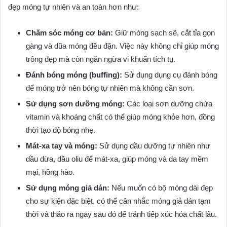
đẹp móng tự nhiên và an toàn hơn như:
Chăm sóc móng cơ bản:
Giữ móng sạch sẽ, cắt tỉa gọn
gàng và dũa móng đều đặn. Việc này không chỉ giúp móng
trông đẹp mà còn ngăn ngừa vi khuẩn tích tụ.
Đánh bóng móng (buffing):
Sử dụng dụng cụ đánh bóng
để móng trở nên bóng tự nhiên mà không cần sơn.
Sử dụng sơn dưỡng móng:
Các loại sơn dưỡng chứa
vitamin và khoáng chất có thể giúp móng khỏe hơn, đồng
thời tạo độ bóng nhẹ.
Mát-xa tay và móng:
Sử dụng dầu dưỡng tự nhiên như
dầu dừa, dầu oliu để mát-xa, giúp móng và da tay mềm
mại, hồng hào.
Sử dụng móng giả dán:
Nếu muốn có bộ móng dài đẹp
cho sự kiện đặc biệt, có thể cân nhắc móng giả dán tạm
thời và tháo ra ngay sau đó để tránh tiếp xúc hóa chất lâu.