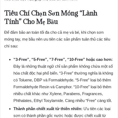
Tiêu Chí Chọn Sơn Móng “Lành
Tính” Cho Mẹ Bầu
Để đảm bảo an toàn tối đa cho cả mẹ và bé, khi chọn sơn
móng tay, mẹ bầu nên ưu tiên các sản phẩm tuân thủ các tiêu
chí sau:
“3-Free”, “5-Free”, “7-Free”, “10-Free” hoặc cao hơn:
Đây là những thuật ngữ chỉ sản phẩm không chứa một số
hóa chất độc hại phổ biến. “3-Free” thường nghĩa là không
có Toluene, DBP và Formaldehyde. “5-Free” loại bỏ thêm
Formaldehyde Resin và Camphor. “10-Free” loại bỏ thêm
nhiều chất khác như Xylene, Parabens, Fragrances,
Phthalates, Ethyl Tosylamide. Càng nhiều “Free” càng tốt.
Thành phần chiết xuất từ thiên nhiên:
Ưu tiên các loại
sơn có thành phần gốc nước hoặc được chiết xuất từ