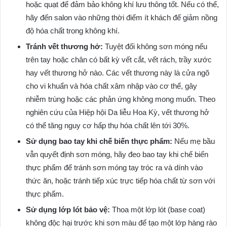
hoặc quạt để đảm bảo không khí lưu thông tốt. Nếu có thể,
hãy đến salon vào những thời điểm ít khách để giảm nồng
độ hóa chất trong không khí.
Tránh vết thương hở:
Tuyệt đối không sơn móng nếu
trên tay hoặc chân có bất kỳ vết cắt, vết rách, trầy xước
hay vết thương hở nào. Các vết thương này là cửa ngõ
cho vi khuẩn và hóa chất xâm nhập vào cơ thể, gây
nhiễm trùng hoặc các phản ứng không mong muốn. Theo
nghiên cứu của Hiệp hội Da liễu Hoa Kỳ, vết thương hở
có thể tăng nguy cơ hấp thụ hóa chất lên tới 30%.
Sử dụng bao tay khi chế biến thực phẩm:
Nếu mẹ bầu
vẫn quyết định sơn móng, hãy đeo bao tay khi chế biến
thực phẩm để tránh sơn móng tay tróc ra và dính vào
thức ăn, hoặc tránh tiếp xúc trực tiếp hóa chất từ sơn với
thực phẩm.
Sử dụng lớp lót bảo vệ:
Thoa một lớp lót (base coat)
không độc hại trước khi sơn màu để tạo một lớp hàng rào