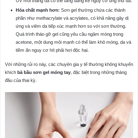
UV mỗi tháng đã có thể tăng đáng kể nguy cơ ung thư da.
Hóa chất mạnh hơn:
Sơn gel thường chứa các thành
phần như methacrylate và acrylates, có khả năng gây dị
ứng và viêm da tiếp xúc mạnh hơn so với sơn thường.
Quá trình tháo gỡ gel cũng yêu cầu ngâm móng trong
acetone, một dung môi mạnh có thể làm khô móng, da và
tiềm ẩn nguy cơ hít phải hơi độc hại.
Với những rủi ro này, các chuyên gia y tế thường không khuyến
khích
bà bầu sơn gel móng tay
, đặc biệt trong những tháng
đầu của thai kỳ.