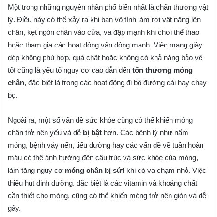
Một trong những nguyên nhân phổ biến nhất là chấn thương vật
lý. Điều này có thể xảy ra khi bạn vô tình làm rơi vật nặng lên
chân, kẹt ngón chân vào cửa, va đập mạnh khi chơi thể thao
hoặc tham gia các hoạt động vận động mạnh. Việc mang giày
dép không phù hợp, quá chật hoặc không có khả năng bảo vệ
tốt cũng là yếu tố nguy cơ cao dẫn đến
tổn thương móng
chân
, đặc biệt là trong các hoạt động đi bộ đường dài hay chạy
bộ.
Ngoài ra, một số vấn đề sức khỏe cũng có thể khiến móng
chân trở nên yếu và dễ
bị bật
hơn. Các bệnh lý như nấm
móng, bệnh vảy nến, tiểu đường hay các vấn đề về tuần hoàn
máu có thể ảnh hưởng đến cấu trúc và sức khỏe của móng,
làm tăng nguy cơ
móng chân bị sứt
khi có va chạm nhỏ. Việc
thiếu hụt dinh dưỡng, đặc biệt là các vitamin và khoáng chất
cần thiết cho móng, cũng có thể khiến móng trở nên giòn và dễ
gãy.