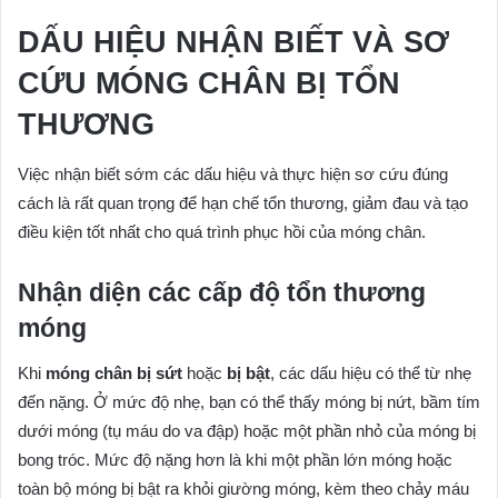
DẤU HIỆU NHẬN BIẾT VÀ SƠ
CỨU MÓNG CHÂN BỊ TỔN
THƯƠNG
Việc nhận biết sớm các dấu hiệu và thực hiện sơ cứu đúng
cách là rất quan trọng để hạn chế tổn thương, giảm đau và tạo
điều kiện tốt nhất cho quá trình phục hồi của móng chân.
Nhận diện các cấp độ tổn thương
móng
Khi
móng chân bị sứt
hoặc
bị bật
, các dấu hiệu có thể từ nhẹ
đến nặng. Ở mức độ nhẹ, bạn có thể thấy móng bị nứt, bầm tím
dưới móng (tụ máu do va đập) hoặc một phần nhỏ của móng bị
bong tróc. Mức độ nặng hơn là khi một phần lớn móng hoặc
toàn bộ móng bị bật ra khỏi giường móng, kèm theo chảy máu