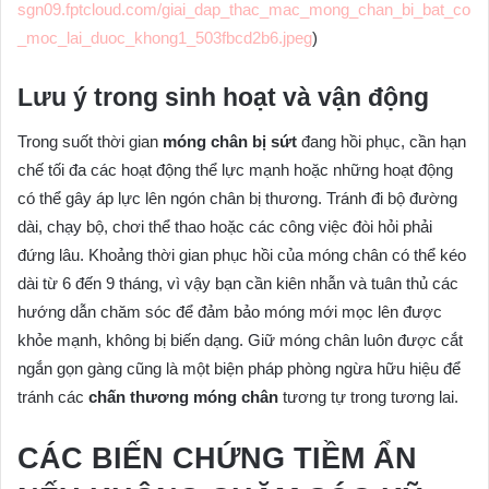
sgn09.fptcloud.com/giai_dap_thac_mac_mong_chan_bi_bat_co
_moc_lai_duoc_khong1_503fbcd2b6.jpeg
)
Lưu ý trong sinh hoạt và vận động
Trong suốt thời gian
móng chân bị sứt
đang hồi phục, cần hạn
chế tối đa các hoạt động thể lực mạnh hoặc những hoạt động
có thể gây áp lực lên ngón chân bị thương. Tránh đi bộ đường
dài, chạy bộ, chơi thể thao hoặc các công việc đòi hỏi phải
đứng lâu. Khoảng thời gian phục hồi của móng chân có thể kéo
dài từ 6 đến 9 tháng, vì vậy bạn cần kiên nhẫn và tuân thủ các
hướng dẫn chăm sóc để đảm bảo móng mới mọc lên được
khỏe mạnh, không bị biến dạng. Giữ móng chân luôn được cắt
ngắn gọn gàng cũng là một biện pháp phòng ngừa hữu hiệu để
tránh các
chấn thương móng chân
tương tự trong tương lai.
CÁC BIẾN CHỨNG TIỀM ẨN