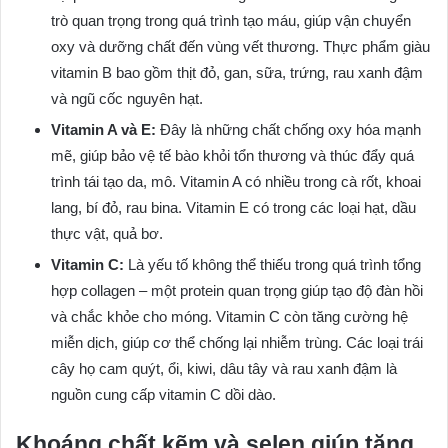
trò quan trọng trong quá trình tạo máu, giúp vận chuyển
oxy và dưỡng chất đến vùng vết thương. Thực phẩm giàu
vitamin B bao gồm thịt đỏ, gan, sữa, trứng, rau xanh đậm
và ngũ cốc nguyên hạt.
Vitamin A và E:
Đây là những chất chống oxy hóa mạnh
mẽ, giúp bảo vệ tế bào khỏi tổn thương và thúc đẩy quá
trình tái tạo da, mô. Vitamin A có nhiều trong cà rốt, khoai
lang, bí đỏ, rau bina. Vitamin E có trong các loại hạt, dầu
thực vật, quả bơ.
Vitamin C:
Là yếu tố không thể thiếu trong quá trình tổng
hợp collagen – một protein quan trọng giúp tạo độ đàn hồi
và chắc khỏe cho móng. Vitamin C còn tăng cường hệ
miễn dịch, giúp cơ thể chống lại nhiễm trùng. Các loại trái
cây họ cam quýt, ổi, kiwi, dâu tây và rau xanh đậm là
nguồn cung cấp vitamin C dồi dào.
Khoáng chất kẽm và selen giúp tăng