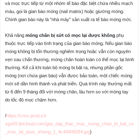
và mọc trực tiếp từ một nhóm tế bào đặc biệt chứa nhiều mạch
máu, gọi là gian bào móng (nail matrix) hoặc giường móng.
Chính gian bào này là “nhà máy” sản xuất ra tế bào móng mới.
Khả năng
móng chân bị sứt có mọc lại được không
phụ
thuộc trực tiếp vào tình trạng của gian bào móng. Nếu gian bào
móng không bị tổn thương nghiêm trọng hoặc vẫn còn nguyên
vẹn sau chấn thương, móng chân hoàn toàn có thể mọc lại bình
thường. Kể cả khi toàn bộ móng bị bật ra, nhưng phần gốc
móng (nơi chứa gian bào) vẫn được bảo toàn, một chiếc móng
mới sẽ dần hình thành và phát triển. Quá trình này thường mất
từ 6 đến 9 tháng đối với móng chân, lâu hơn so với móng tay
do tốc độ mọc chậm hơn.
/
https://cms-prod.s3-
sgn09.fptcloud.com/giai_dap_thac_mac_mong_chan_bi_bat_co
_moc_lai_duoc_khong_1_4c48408284.jpg
)