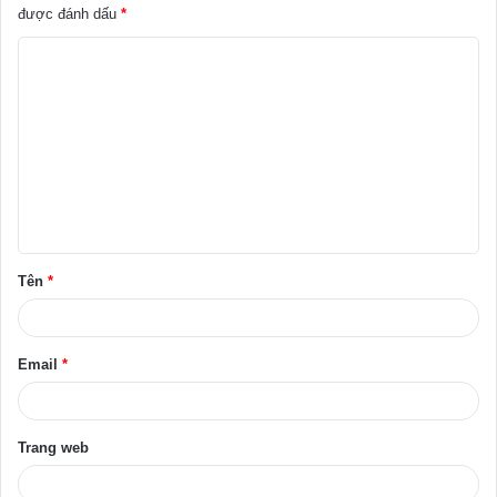
được đánh dấu
*
B
ì
n
h
l
u
ậ
Tên
*
n
*
Email
*
Trang web