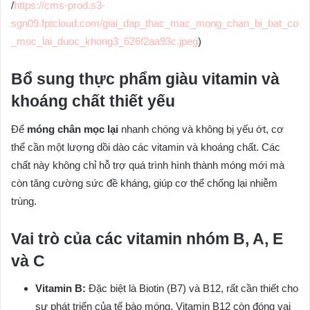
/
https://cms-prod.s3-
sgn09.fptcloud.com/giai_dap_thac_mac_mong_chan_bi_bat_co
_moc_lai_duoc_khong3_626f2aa93c.jpeg
)
Bổ sung thực phẩm giàu vitamin và
khoáng chất thiết yếu
Để
móng chân mọc lại
nhanh chóng và không bị yếu ớt, cơ
thể cần một lượng dồi dào các vitamin và khoáng chất. Các
chất này không chỉ hỗ trợ quá trình hình thành móng mới mà
còn tăng cường sức đề kháng, giúp cơ thể chống lại nhiễm
trùng.
Vai trò của các vitamin nhóm B, A, E
và C
Vitamin B:
Đặc biệt là Biotin (B7) và B12, rất cần thiết cho
sự phát triển của tế bào móng. Vitamin B12 còn đóng vai