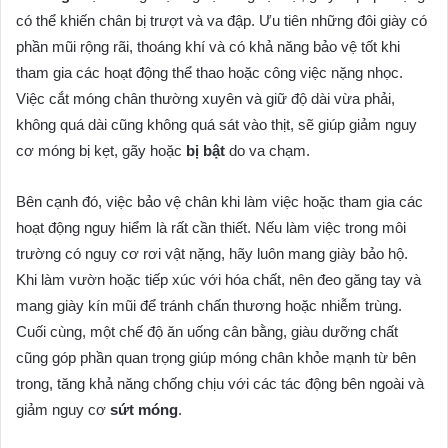
có thể khiến chân bị trượt và va đập. Ưu tiên những đôi giày có
phần mũi rộng rãi, thoáng khí và có khả năng bảo vệ tốt khi
tham gia các hoạt động thể thao hoặc công việc nặng nhọc.
Việc cắt móng chân thường xuyên và giữ độ dài vừa phải,
không quá dài cũng không quá sát vào thịt, sẽ giúp giảm nguy
cơ móng bị kẹt, gãy hoặc
bị bật
do va chạm.
Bên cạnh đó, việc bảo vệ chân khi làm việc hoặc tham gia các
hoạt động nguy hiểm là rất cần thiết. Nếu làm việc trong môi
trường có nguy cơ rơi vật nặng, hãy luôn mang giày bảo hộ.
Khi làm vườn hoặc tiếp xúc với hóa chất, nên đeo găng tay và
mang giày kín mũi để tránh chấn thương hoặc nhiễm trùng.
Cuối cùng, một chế độ ăn uống cân bằng, giàu dưỡng chất
cũng góp phần quan trọng giúp móng chân khỏe mạnh từ bên
trong, tăng khả năng chống chịu với các tác động bên ngoài và
giảm nguy cơ
sứt móng
.