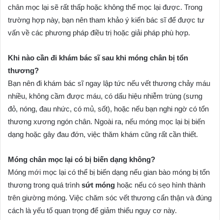
chân mọc lại sẽ rất thấp hoặc không thể mọc lại được. Trong
trường hợp này, bạn nên tham khảo ý kiến bác sĩ để được tư
vấn về các phương pháp điều trị hoặc giải pháp phù hợp.
Khi nào cần đi khám bác sĩ sau khi móng chân bị tổn
thương?
Bạn nên đi khám bác sĩ ngay lập tức nếu vết thương chảy máu
nhiều, không cầm được máu, có dấu hiệu nhiễm trùng (sưng
đỏ, nóng, đau nhức, có mủ, sốt), hoặc nếu bạn nghi ngờ có tổn
thương xương ngón chân. Ngoài ra, nếu móng mọc lại bị biến
dạng hoặc gây đau đớn, việc thăm khám cũng rất cần thiết.
Móng chân mọc lại có bị biến dạng không?
Móng mới mọc lại có thể bị biến dạng nếu gian bào móng bị tổn
thương trong quá trình
sứt móng
hoặc nếu có sẹo hình thành
trên giường móng. Việc chăm sóc vết thương cẩn thận và đúng
cách là yếu tố quan trọng để giảm thiểu nguy cơ này.