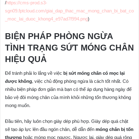
/
https://cms-prod.s3-
sgn09.fptcloud.com/giai_dap_thac_mac_mong_chan_bi_bat_co
_moc_lai_duoc_khong4_e97ad7f994.png
)
BIỆN PHÁP PHÒNG NGỪA
TÌNH TRẠNG SỨT MÓNG CHÂN
HIỆU QUẢ
Để tránh phải lo lắng về việc
bị sứt móng chân có mọc lại
được không
, việc chủ động phòng ngừa là cách tốt nhất. Có
nhiều biện pháp đơn giản mà bạn có thể áp dụng hàng ngày để
bảo vệ đôi móng chân của mình khỏi những tổn thương không
mong muốn.
Đầu tiên, hãy luôn chọn giày dép phù hợp. Giày dép quá chật
sẽ tạo áp lực lên đầu ngón chân, dễ dẫn đến
móng chân bị tổn
thương
hoặc móng mọc ngược. Ngược lại, giày dép quá rộng