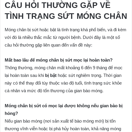
CÂU HỎI THƯỜNG GẶP VỀ
TÌNH TRẠNG SỨT MÓNG CHÂN
Móng chân bị sứt hoặc bật là tình trạng khá phổ biến, và đi kèm
với đó là nhiều thắc mắc từ người bệnh. Dưới đây là một số
câu hỏi thường gặp liên quan đến vấn đề này:
Mất bao lâu để móng chân bị sứt mọc lại hoàn toàn?
Thông thường, móng chân mất khoảng 6 đến 9 tháng để mọc
lại hoàn toàn sau khi
bị bật
hoặc sứt nghiêm trọng. Thời gian
này có thể thay đổi tùy thuộc vào độ tuổi, tình trạng sức khỏe
cá nhân và mức độ tổn thương của gian bào móng.
Móng chân bị sứt có mọc lại được không nếu gian bào bị
hỏng?
Nếu gian bào móng (nơi sản xuất tế bào móng mới) bị tổn
thương vĩnh viễn hoặc bị phá hủy hoàn toàn, khả năng móng