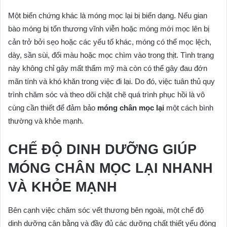
Một biến chứng khác là móng mọc lại bị biến dạng. Nếu gian
bào móng bị tổn thương vĩnh viễn hoặc móng mới mọc lên bị
cản trở bởi sẹo hoặc các yếu tố khác, móng có thể mọc lệch,
dày, sần sùi, đổi màu hoặc mọc chìm vào trong thịt. Tình trạng
này không chỉ gây mất thẩm mỹ mà còn có thể gây đau đớn
mãn tính và khó khăn trong việc đi lại. Do đó, việc tuân thủ quy
trình chăm sóc và theo dõi chặt chẽ quá trình phục hồi là vô
cùng cần thiết để đảm bảo
móng chân mọc lại
một cách bình
thường và khỏe mạnh.
CHẾ ĐỘ DINH DƯỠNG GIÚP
MÓNG CHÂN MỌC LẠI NHANH
VÀ KHỎE MẠNH
Bên cạnh việc chăm sóc vết thương bên ngoài, một chế độ
dinh dưỡng cân bằng và đầy đủ các dưỡng chất thiết yếu đóng