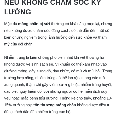
NẾU KHÔNG CHĂM SÓC KỸ
LƯỠNG
Mặc dù
móng chân bị sứt
thường có khả năng mọc lại, nhưng
nếu không được chăm sóc đúng cách, có thể dẫn đến một số
biến chứng nghiêm trọng, ảnh hưởng đến sức khỏe và thẩm
mỹ của đôi chân.
Nhiễm trùng là biến chứng phổ biến nhất khi vết thương hở
không được vệ sinh sạch sẽ. Vi khuẩn có thể xâm nhập vào
giường móng, gây sưng đỏ, đau nhức, có mủ và mùi hôi. Trong
trường hợp nặng, nhiễm trùng có thể lan rộng sang các mô
xung quanh, thậm chí gây viêm xương hoặc nhiễm trùng huyết,
đặc biệt nguy hiểm đối với những người có hệ miễn dịch suy
yếu hoặc mắc bệnh tiểu đường. Thống kê cho thấy, khoảng 10-
15% trường hợp
tổn thương móng chân
không được điều trị
đúng cách dẫn đến nhiễm trùng cục bộ.