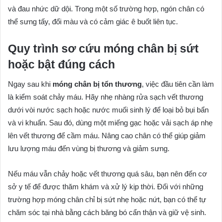
và đau nhức dữ dội. Trong một số trường hợp, ngón chân có
thể sưng tấy, đổi màu và có cảm giác ê buốt liên tục.
Quy trình sơ cứu móng chân bị sứt
hoặc bật đúng cách
Ngay sau khi
móng chân bị tổn thương
, việc đầu tiên cần làm
là kiểm soát chảy máu. Hãy nhẹ nhàng rửa sạch vết thương
dưới vòi nước sạch hoặc nước muối sinh lý để loại bỏ bụi bẩn
và vi khuẩn. Sau đó, dùng một miếng gạc hoặc vải sạch áp nhẹ
lên vết thương để cầm máu. Nâng cao chân có thể giúp giảm
lưu lượng máu đến vùng bị thương và giảm sưng.
Nếu máu vẫn chảy hoặc vết thương quá sâu, bạn nên đến cơ
sở y tế để được thăm khám và xử lý kịp thời. Đối với những
trường hợp móng chân chỉ bị sứt nhẹ hoặc nứt, bạn có thể tự
chăm sóc tại nhà bằng cách băng bó cẩn thận và giữ vệ sinh.