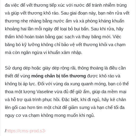
đa việc để vết thương tiếp xúc với nước để tránh nhiễm trùng
và giúp vết thương khô ráo. Sau giai đoạn này, bạn nên rửa vết
thương nhẹ nhàng bằng nước ấm và xà phòng kháng khuẩn
khoảng hai lần mỗi ngày để loại bỏ bụi bẩn. Sau khi rửa, hãy
thấm khô hoàn toàn bằng gạc sạch và thay băng mới. Việc
băng bó kỹ lưỡng không chỉ bảo vệ vết thương khỏi va chạm
mà còn ngăn ngừa vi khuẩn xâm nhập.
Sử dụng dép hoặc giày dép rộng rãi, thông thoáng là điều cần
thiết để vùng
móng chân bị tổn thương
được khô ráo và
không bị áp lực. Đối với vùng da xung quanh móng, bạn có thể
thoa một lượng Vaseline vừa đủ để giữ ẩm, giúp da mềm mại
và hỗ trợ quá trình phục hồi. Đặc biệt, khi đi ngủ, hãy kê chân
lên gối cao hơn tim một chút để giảm sưng và hạn chế tối đa
nguy cơ va chạm không mong muốn khi ngủ.
/
https://cms-prod.s3-