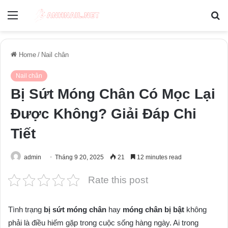
Menu
S
fo
Home
/
Nail chân
Nail chân
Bị Sứt Móng Chân Có Mọc Lại
Được Không? Giải Đáp Chi
Tiết
admin
Tháng 9 20, 2025
21
12 minutes read
Rate this post
Tình trạng
bị sứt móng chân
hay
móng chân bị bật
không
phải là điều hiếm gặp trong cuộc sống hàng ngày. Ai trong