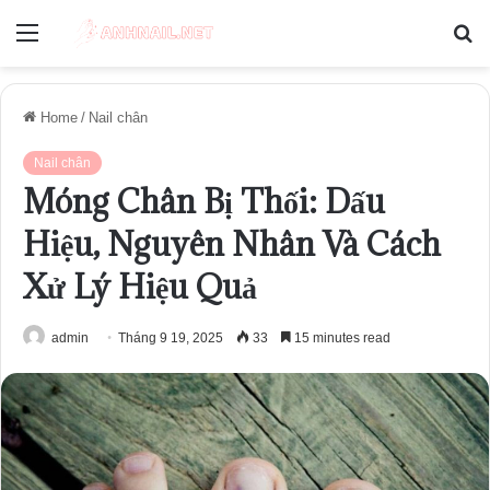
Menu
S
fo
Home
/
Nail chân
Nail chân
Móng Chân Bị Thối: Dấu
Hiệu, Nguyên Nhân Và Cách
Xử Lý Hiệu Quả
admin
Tháng 9 19, 2025
33
15 minutes read