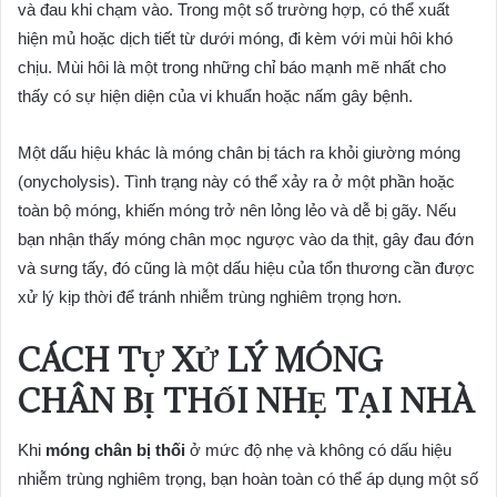
và đau khi chạm vào. Trong một số trường hợp, có thể xuất
hiện mủ hoặc dịch tiết từ dưới móng, đi kèm với mùi hôi khó
chịu. Mùi hôi là một trong những chỉ báo mạnh mẽ nhất cho
thấy có sự hiện diện của vi khuẩn hoặc nấm gây bệnh.
Một dấu hiệu khác là móng chân bị tách ra khỏi giường móng
(onycholysis). Tình trạng này có thể xảy ra ở một phần hoặc
toàn bộ móng, khiến móng trở nên lỏng lẻo và dễ bị gãy. Nếu
bạn nhận thấy móng chân mọc ngược vào da thịt, gây đau đớn
và sưng tấy, đó cũng là một dấu hiệu của tổn thương cần được
xử lý kịp thời để tránh nhiễm trùng nghiêm trọng hơn.
CÁCH TỰ XỬ LÝ MÓNG
CHÂN BỊ THỐI NHẸ TẠI NHÀ
Khi
móng chân bị thối
ở mức độ nhẹ và không có dấu hiệu
nhiễm trùng nghiêm trọng, bạn hoàn toàn có thể áp dụng một số