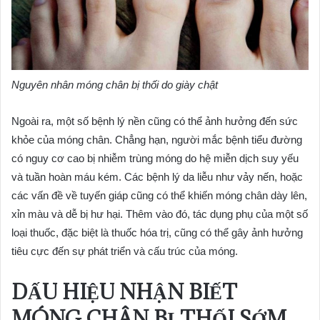
Nguyên nhân móng chân bị thối do giày chật
Ngoài ra, một số bệnh lý nền cũng có thể ảnh hưởng đến sức
khỏe của móng chân. Chẳng hạn, người mắc bệnh tiểu đường
có nguy cơ cao bị nhiễm trùng móng do hệ miễn dịch suy yếu
và tuần hoàn máu kém. Các bệnh lý da liễu như vảy nến, hoặc
các vấn đề về tuyến giáp cũng có thể khiến móng chân dày lên,
xỉn màu và dễ bị hư hại. Thêm vào đó, tác dụng phụ của một số
loại thuốc, đặc biệt là thuốc hóa trị, cũng có thể gây ảnh hưởng
tiêu cực đến sự phát triển và cấu trúc của móng.
DẤU HIỆU NHẬN BIẾT
MÓNG CHÂN BỊ THỐI SỚM