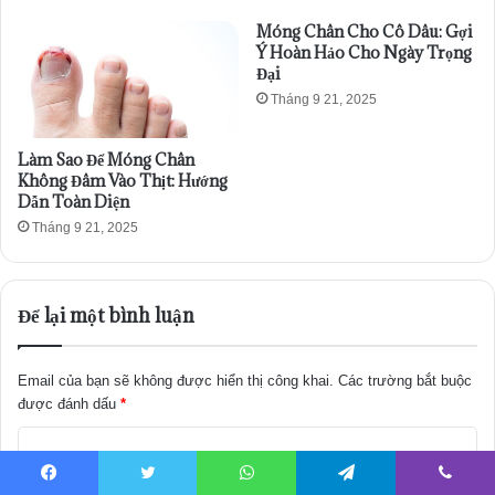
Móng Chân Cho Cô Dâu: Gợi
Ý Hoàn Hảo Cho Ngày Trọng
Đại
Tháng 9 21, 2025
Làm Sao Để Móng Chân
Không Đâm Vào Thịt: Hướng
Dẫn Toàn Diện
Tháng 9 21, 2025
Để lại một bình luận
Email của bạn sẽ không được hiển thị công khai.
Các trường bắt buộc
được đánh dấu
*
B
ì
Facebook
Twitter
WhatsApp
Telegram
Viber