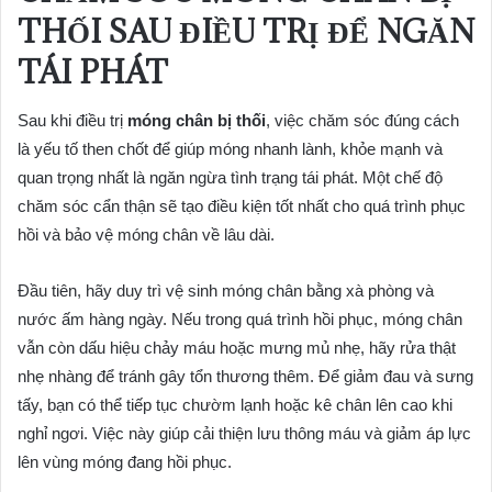
THỐI SAU ĐIỀU TRỊ ĐỂ NGĂN
TÁI PHÁT
Sau khi điều trị
móng chân bị thối
, việc chăm sóc đúng cách
là yếu tố then chốt để giúp móng nhanh lành, khỏe mạnh và
quan trọng nhất là ngăn ngừa tình trạng tái phát. Một chế độ
chăm sóc cẩn thận sẽ tạo điều kiện tốt nhất cho quá trình phục
hồi và bảo vệ móng chân về lâu dài.
Đầu tiên, hãy duy trì vệ sinh móng chân bằng xà phòng và
nước ấm hàng ngày. Nếu trong quá trình hồi phục, móng chân
vẫn còn dấu hiệu chảy máu hoặc mưng mủ nhẹ, hãy rửa thật
nhẹ nhàng để tránh gây tổn thương thêm. Để giảm đau và sưng
tấy, bạn có thể tiếp tục chườm lạnh hoặc kê chân lên cao khi
nghỉ ngơi. Việc này giúp cải thiện lưu thông máu và giảm áp lực
lên vùng móng đang hồi phục.