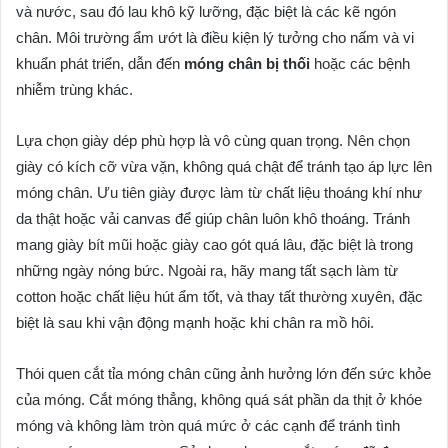
và nước, sau đó lau khô kỹ lưỡng, đặc biệt là các kẽ ngón
chân. Môi trường ẩm ướt là điều kiện lý tưởng cho nấm và vi
khuẩn phát triển, dẫn đến
móng chân bị thối
hoặc các bệnh
nhiễm trùng khác.
Lựa chọn giày dép phù hợp là vô cùng quan trọng. Nên chọn
giày có kích cỡ vừa vặn, không quá chật để tránh tạo áp lực lên
móng chân. Ưu tiên giày được làm từ chất liệu thoáng khí như
da thật hoặc vải canvas để giúp chân luôn khô thoáng. Tránh
mang giày bít mũi hoặc giày cao gót quá lâu, đặc biệt là trong
những ngày nóng bức. Ngoài ra, hãy mang tất sạch làm từ
cotton hoặc chất liệu hút ẩm tốt, và thay tất thường xuyên, đặc
biệt là sau khi vận động mạnh hoặc khi chân ra mồ hôi.
Thói quen cắt tỉa móng chân cũng ảnh hưởng lớn đến sức khỏe
của móng. Cắt móng thẳng, không quá sát phần da thịt ở khóe
móng và không làm tròn quá mức ở các cạnh để tránh tình