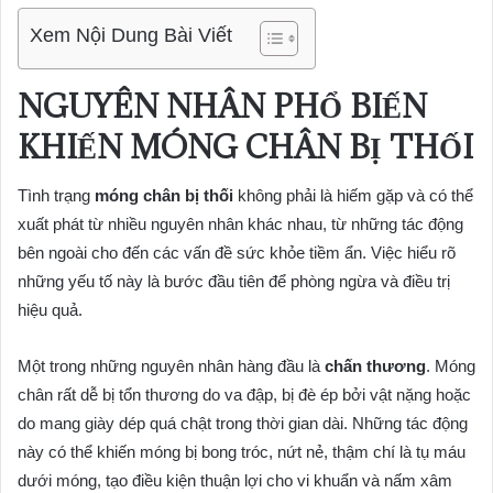
Xem Nội Dung Bài Viết
NGUYÊN NHÂN PHỔ BIẾN
KHIẾN MÓNG CHÂN BỊ THỐI
Tình trạng
móng chân bị thối
không phải là hiếm gặp và có thể
xuất phát từ nhiều nguyên nhân khác nhau, từ những tác động
bên ngoài cho đến các vấn đề sức khỏe tiềm ẩn. Việc hiểu rõ
những yếu tố này là bước đầu tiên để phòng ngừa và điều trị
hiệu quả.
Một trong những nguyên nhân hàng đầu là
chấn thương
. Móng
chân rất dễ bị tổn thương do va đập, bị đè ép bởi vật nặng hoặc
do mang giày dép quá chật trong thời gian dài. Những tác động
này có thể khiến móng bị bong tróc, nứt nẻ, thậm chí là tụ máu
dưới móng, tạo điều kiện thuận lợi cho vi khuẩn và nấm xâm