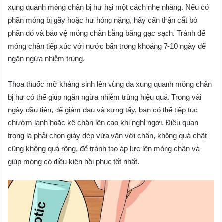
xung quanh móng chân bị hư hại một cách nhẹ nhàng. Nếu có
phần móng bị gãy hoặc hư hỏng nặng, hãy cẩn thận cắt bỏ
phần đó và bảo vệ móng chân bằng băng gạc sạch. Tránh để
móng chân tiếp xúc với nước bẩn trong khoảng 7-10 ngày để
ngăn ngừa nhiễm trùng.
Thoa thuốc mỡ kháng sinh lên vùng da xung quanh móng chân
bị hư có thể giúp ngăn ngừa nhiễm trùng hiệu quả. Trong vài
ngày đầu tiên, để giảm đau và sưng tấy, bạn có thể tiếp tục
chườm lạnh hoặc kê chân lên cao khi nghỉ ngơi. Điều quan
trọng là phải chọn giày dép vừa vặn với chân, không quá chật
cũng không quá rộng, để tránh tạo áp lực lên móng chân và
giúp móng có điều kiện hồi phục tốt nhất.