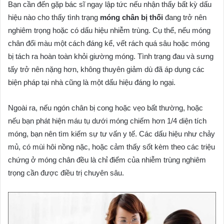
Bạn cần đến gặp bác sĩ ngay lập tức nếu nhận thấy bất kỳ dấu
hiệu nào cho thấy tình trạng
móng chân bị thối
đang trở nên
nghiêm trọng hoặc có dấu hiệu nhiễm trùng. Cụ thể, nếu móng
chân đổi màu một cách đáng kể, vết rách quá sâu hoặc móng
bị tách ra hoàn toàn khỏi giường móng. Tình trạng đau và sưng
tấy trở nên nặng hơn, không thuyên giảm dù đã áp dụng các
biện pháp tại nhà cũng là một dấu hiệu đáng lo ngại.
Ngoài ra, nếu ngón chân bị cong hoặc vẹo bất thường, hoặc
nếu bạn phát hiện máu tụ dưới móng chiếm hơn 1/4 diện tích
móng, bạn nên tìm kiếm sự tư vấn y tế. Các dấu hiệu như chảy
mủ, có mùi hôi nồng nặc, hoặc cảm thấy sốt kèm theo các triệu
chứng ở móng chân đều là chỉ điểm của nhiễm trùng nghiêm
trọng cần được điều trị chuyên sâu.