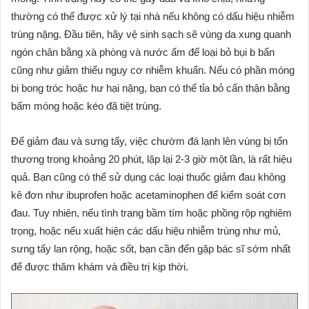
thường có thể được xử lý tại nhà nếu không có dấu hiệu nhiễm
trùng nặng. Đầu tiên, hãy vệ sinh sạch sẽ vùng da xung quanh
ngón chân bằng xà phòng và nước ấm để loại bỏ bụi b bẩn
cũng như giảm thiểu nguy cơ nhiễm khuẩn. Nếu có phần móng
bị bong tróc hoặc hư hại nặng, bạn có thể tỉa bỏ cẩn thận bằng
bấm móng hoặc kéo đã tiệt trùng.
Để giảm đau và sưng tấy, việc chườm đá lạnh lên vùng bị tổn
thương trong khoảng 20 phút, lặp lại 2-3 giờ một lần, là rất hiệu
quả. Bạn cũng có thể sử dụng các loại thuốc giảm đau không
kê đơn như ibuprofen hoặc acetaminophen để kiểm soát cơn
đau. Tuy nhiên, nếu tình trạng bầm tím hoặc phồng rộp nghiêm
trọng, hoặc nếu xuất hiện các dấu hiệu nhiễm trùng như mủ,
sưng tấy lan rộng, hoặc sốt, bạn cần đến gặp bác sĩ sớm nhất
để được thăm khám và điều trị kịp thời.