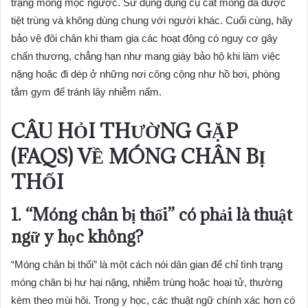
trạng móng mọc ngược. Sử dụng dụng cụ cắt móng đã được
tiệt trùng và không dùng chung với người khác. Cuối cùng, hãy
bảo vệ đôi chân khi tham gia các hoạt động có nguy cơ gây
chấn thương, chẳng hạn như mang giày bảo hộ khi làm việc
nặng hoặc đi dép ở những nơi công cộng như hồ bơi, phòng
tắm gym để tránh lây nhiễm nấm.
CÂU HỎI THƯỜNG GẶP
(FAQS) VỀ MÓNG CHÂN BỊ
THỐI
1. “Móng chân bị thối” có phải là thuật
ngữ y học không?
“Móng chân bị thối” là một cách nói dân gian để chỉ tình trạng
móng chân bị hư hại nặng, nhiễm trùng hoặc hoại tử, thường
kèm theo mùi hôi. Trong y học, các thuật ngữ chính xác hơn có