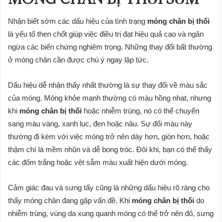
Nhận biết sớm các dấu hiệu của tình trạng
móng chân bị thối
là yếu tố then chốt giúp việc điều trị đạt hiệu quả cao và ngăn
ngừa các biến chứng nghiêm trọng. Những thay đổi bất thường
ở móng chân cần được chú ý ngay lập tức.
Dấu hiệu dễ nhận thấy nhất thường là sự thay đổi về màu sắc
của móng. Móng khỏe mạnh thường có màu hồng nhạt, nhưng
khi
móng chân bị thối
hoặc nhiễm trùng, nó có thể chuyển
sang màu vàng, xanh lục, đen hoặc nâu. Sự đổi màu này
thường đi kèm với việc móng trở nên dày hơn, giòn hơn, hoặc
thậm chí là mềm nhũn và dễ bong tróc. Đôi khi, bạn có thể thấy
các đốm trắng hoặc vệt sẫm màu xuất hiện dưới móng.
Cảm giác đau và sưng tấy cũng là những dấu hiệu rõ ràng cho
thấy móng chân đang gặp vấn đề. Khi
móng chân bị thối
do
nhiễm trùng, vùng da xung quanh móng có thể trở nên đỏ, sưng