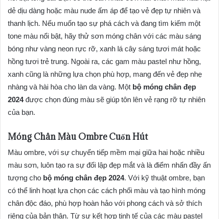
dẻ dịu dàng hoặc màu nude ấm áp để tạo vẻ đẹp tự nhiên và
thanh lịch. Nếu muốn tạo sự phá cách và đang tìm kiếm một
tone màu nổi bật, hãy thử sơn móng chân với các màu sáng
bóng như vàng neon rực rỡ, xanh lá cây sáng tươi mát hoặc
hồng tươi trẻ trung. Ngoài ra, các gam màu pastel như hồng,
xanh cũng là những lựa chọn phù hợp, mang đến vẻ đẹp nhẹ
nhàng và hài hòa cho làn da vàng. Một
bộ móng chân đẹp
2024
được chọn đúng màu sẽ giúp tôn lên vẻ rạng rỡ tự nhiên
của bạn.
Móng Chân Màu Ombre Cuốn Hút
Màu ombre, với sự chuyển tiếp mềm mại giữa hai hoặc nhiều
màu sơn, luôn tạo ra sự đối lập đẹp mắt và là điểm nhấn đầy ấn
tượng cho
bộ móng chân đẹp 2024
. Với kỹ thuật ombre, bạn
có thể linh hoạt lựa chọn các cách phối màu và tạo hình móng
chân độc đáo, phù hợp hoàn hảo với phong cách và sở thích
riêng của bản thân. Từ sự kết hợp tinh tế của các màu pastel