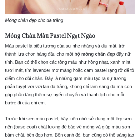
Móng chân đẹp cho da trắng
Móng Chân Màu Pastel Ngọt Ngào
Màu pastel là biểu tượng của sự nhẹ nhàng và dịu mát, trở
thành lựa chọn hàng đầu cho một
bộ móng chân đẹp
đầy nữ
tính. Bạn có thể chọn các tông màu như hồng nhạt, xanh mint
tươi mát, tím lavender mơ màng hoặc cam pastel rạng rỡ để tô
điểm cho đôi chân. Đây là những gam màu tạo ra sự tương
phản tuyệt vời với làn da trắng, không chỉ làm sáng da mà còn
góp phần tăng thêm sự uyển chuyển và thanh lịch cho mỗi
bước đi của chị em.
Trước khi sơn màu pastel, hãy luôn nhớ sử dụng một lớp sơn
nền (base coat) chất lượng để bảo vệ móng và giúp màu sơn
bám chặt, bền đẹp hơn. Bên cạnh đó, bạn cũng có thể sáng tạo