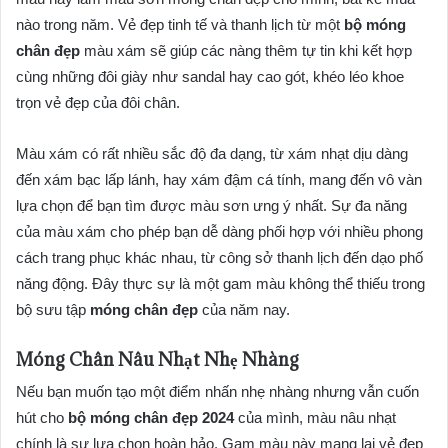
nào trong năm. Vẻ đẹp tinh tế và thanh lịch từ một
bộ móng
chân đẹp
màu xám sẽ giúp các nàng thêm tự tin khi kết hợp
cùng những đôi giày như sandal hay cao gót, khéo léo khoe
trọn vẻ đẹp của đôi chân.
Màu xám có rất nhiều sắc độ đa dạng, từ xám nhạt dịu dàng
đến xám bạc lấp lánh, hay xám đậm cá tính, mang đến vô vàn
lựa chọn để bạn tìm được màu sơn ưng ý nhất. Sự đa năng
của màu xám cho phép bạn dễ dàng phối hợp với nhiều phong
cách trang phục khác nhau, từ công sở thanh lịch đến dạo phố
năng động. Đây thực sự là một gam màu không thể thiếu trong
bộ sưu tập
móng chân đẹp
của năm nay.
Móng Chân Nâu Nhạt Nhẹ Nhàng
Nếu bạn muốn tạo một điểm nhấn nhẹ nhàng nhưng vẫn cuốn
hút cho
bộ móng chân đẹp 2024
của mình, màu nâu nhạt
chính là sự lựa chọn hoàn hảo. Gam màu này mang lại vẻ đẹp