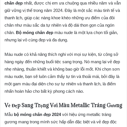
chân đẹp
nhất, được chị em ưa chuộng qua nhiều năm và vẫn
giữ vững vị thế trong năm 2024. Đây là một sắc màu tinh tế và
thanh lịch, giúp các nàng khoe khéo những ưu điểm của đôi
chân như màu sắc da tự nhiên và độ dài thon gọn của ngón
chân.
Bộ móng chân đẹp
màu nude là một lựa chọn tối giản,
nhưng lại vô cùng đẹp và đa dụng.
Màu nude có khả năng thích nghi với mọi sự kiện, từ công sở
hàng ngày đến những buổi tiệc sang trọng. Nó mang lại vẻ đẹp
nhẹ nhàng, thuần khiết và không bao giờ lỗi mốt. Khi chọn sơn
màu nude, bạn sẽ luôn cảm thấy tự tin và thoải mái, bởi đây là
một gam màu đại diện cho sự tự nhiên và thanh lịch, là điểm
nhấn hoàn hảo cho bất kỳ phong cách nào.
Vẻ Đẹp Sang Trọng Với Màu Metallic Tráng Gương
Mẫu
bộ móng chân đẹp 2024
với hiệu ứng metallic tráng
gương mang trong mình sức hấp dẫn đặc biệt và vẻ đẹp độc