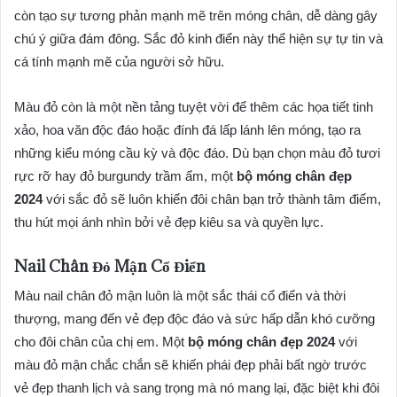
còn tạo sự tương phản mạnh mẽ trên móng chân, dễ dàng gây
chú ý giữa đám đông. Sắc đỏ kinh điển này thể hiện sự tự tin và
cá tính mạnh mẽ của người sở hữu.
Màu đỏ còn là một nền tảng tuyệt vời để thêm các họa tiết tinh
xảo, hoa văn độc đáo hoặc đính đá lấp lánh lên móng, tạo ra
những kiểu móng cầu kỳ và độc đáo. Dù bạn chọn màu đỏ tươi
rực rỡ hay đỏ burgundy trầm ấm, một
bộ móng chân đẹp
2024
với sắc đỏ sẽ luôn khiến đôi chân bạn trở thành tâm điểm,
thu hút mọi ánh nhìn bởi vẻ đẹp kiêu sa và quyền lực.
Nail Chân Đỏ Mận Cổ Điển
Màu nail chân đỏ mận luôn là một sắc thái cổ điển và thời
thượng, mang đến vẻ đẹp độc đáo và sức hấp dẫn khó cưỡng
cho đôi chân của chị em. Một
bộ móng chân đẹp 2024
với
màu đỏ mận chắc chắn sẽ khiến phái đẹp phải bất ngờ trước
vẻ đẹp thanh lịch và sang trọng mà nó mang lại, đặc biệt khi đôi