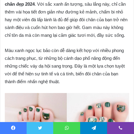
chân đẹp 2024
. Với sắc xanh ấn tượng, sâu lắng này, chỉ cần
thêm vài họa tiết đơn giản như đường kẻ mảnh, chấm bi nhỏ
hay một viên đá lấp lánh là đủ để giúp đôi chân của bạn trở nên
sành điệu và cuốn hút hơn bao giờ hết. Gam màu này không
chỉ tôn da mà còn mang lại cảm giác tươi mới, đầy sức sống.
Màu xanh ngọc lục bảo còn dễ dàng kết hợp với nhiều phong
cách trang phục, từ những bộ cánh dạo phố năng động đến
những chiếc váy dạ hội sang trọng. Đây là một lựa chọn tuyệt
vời để thể hiện sự tinh tế và cá tính, biến đôi chân của bạn
thành điểm nhấn nghệ thuật.
Facebook
Twitter
WhatsApp
Telegram
Viber