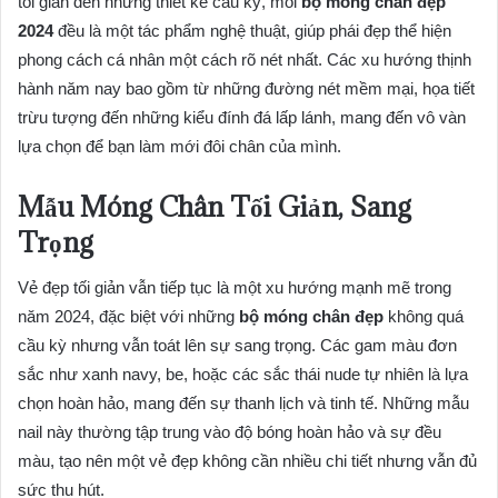
tối giản đến những thiết kế cầu kỳ, mỗi
bộ móng chân đẹp
2024
đều là một tác phẩm nghệ thuật, giúp phái đẹp thể hiện
phong cách cá nhân một cách rõ nét nhất. Các xu hướng thịnh
hành năm nay bao gồm từ những đường nét mềm mại, họa tiết
trừu tượng đến những kiểu đính đá lấp lánh, mang đến vô vàn
lựa chọn để bạn làm mới đôi chân của mình.
Mẫu Móng Chân Tối Giản, Sang
Trọng
Vẻ đẹp tối giản vẫn tiếp tục là một xu hướng mạnh mẽ trong
năm 2024, đặc biệt với những
bộ móng chân đẹp
không quá
cầu kỳ nhưng vẫn toát lên sự sang trọng. Các gam màu đơn
sắc như xanh navy, be, hoặc các sắc thái nude tự nhiên là lựa
chọn hoàn hảo, mang đến sự thanh lịch và tinh tế. Những mẫu
nail này thường tập trung vào độ bóng hoàn hảo và sự đều
màu, tạo nên một vẻ đẹp không cần nhiều chi tiết nhưng vẫn đủ
sức thu hút.