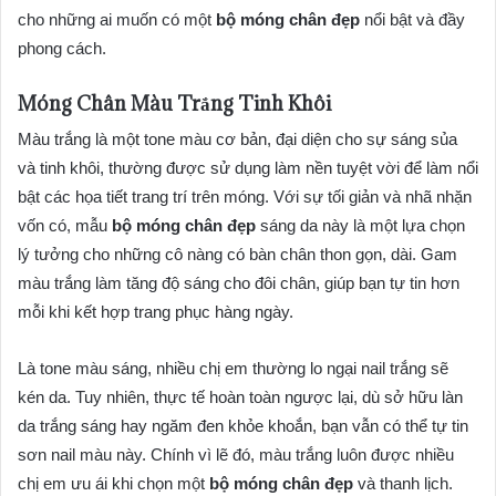
cho những ai muốn có một
bộ móng chân đẹp
nổi bật và đầy
phong cách.
Móng Chân Màu Trắng Tinh Khôi
Màu trắng là một tone màu cơ bản, đại diện cho sự sáng sủa
và tinh khôi, thường được sử dụng làm nền tuyệt vời để làm nổi
bật các họa tiết trang trí trên móng. Với sự tối giản và nhã nhặn
vốn có, mẫu
bộ móng chân đẹp
sáng da này là một lựa chọn
lý tưởng cho những cô nàng có bàn chân thon gọn, dài. Gam
màu trắng làm tăng độ sáng cho đôi chân, giúp bạn tự tin hơn
mỗi khi kết hợp trang phục hàng ngày.
Là tone màu sáng, nhiều chị em thường lo ngại nail trắng sẽ
kén da. Tuy nhiên, thực tế hoàn toàn ngược lại, dù sở hữu làn
da trắng sáng hay ngăm đen khỏe khoắn, bạn vẫn có thể tự tin
sơn nail màu này. Chính vì lẽ đó, màu trắng luôn được nhiều
chị em ưu ái khi chọn một
bộ móng chân đẹp
và thanh lịch.