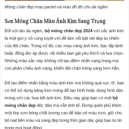
Móng chân đẹp màu pastel và màu đỏ đô cho da ngăm
Sơn Móng Chân Màu Ánh Kim Sang Trọng
Đối với làn da ngăm,
bộ móng chân đẹp 2024
với sắc ánh kim
là một gợi ý vô cùng tuyệt vời để làm nổi bật nét đẹp tự nhiên
của đôi chân. Trong số đó, các màu vàng ánh kim, bạc lấp lánh
hoặc đồng ấm áp được rất nhiều bạn gái yêu thích và lựa chọn.
Những màu sắc này không chỉ tạo điểm nhấn sang trọng mà
còn phản chiếu ánh sáng, khiến đôi chân trông sáng hơn hẳn.
Để tạo điểm nhấn bằng màu ánh kim mà không quá rực rỡ, bạn
có thể sử dụng băng keo móng để tạo hình hoặc dùng hình dán
móng với các họa tiết ánh kim. Điều này giúp bạn có một
bộ
móng chân đẹp
độc đáo mà vẫn tinh tế. Đừng quên phủ thêm
một lớp sơn bóng chất lượng cao để bảo vệ màu sơn, giữ cho
bộ nail bền màu và sáng đẹp trong thời gian dài, giúp bạn tự tin
trong mọi hoạt động.