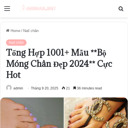
Menu
S
fo
Home
/
Nail chân
Nail chân
Tổng Hợp 1001+ Mẫu **Bộ
Móng Chân Đẹp 2024** Cực
Hot
admin
Tháng 9 20, 2025
21
36 minutes read