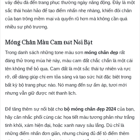
váy điệu đà đến trang phục thường ngày năng động. Đây là một
sắc thái hoàn hảo để tạo điểm nhấn nhẹ nhàng, khiến đôi chân
của bạn trông mềm mại và quyến rũ hơn mà không cần quá
nhiều sự phô trương.
Móng Chân Màu Cam Đất Nổi Bật
Trong danh sách những tone màu sơn
móng chân đẹp
rất
đáng thử trong mùa hè này, màu cam đất chắc chắn là một cái
tên không thể bỏ qua. Cam đất là một sắc thái tự nhiên và rực
rỡ, dễ dàng giúp chị em tỏa sáng và tạo sức hút đặc biệt trong
bất kỳ bộ trang phục nào. Nó mang đến sự ấm áp, tươi mới
nhưng vẫn giữ được nét thanh lịch.
Để tăng thêm sự nổi bật cho
bộ móng chân đẹp 2024
của bạn,
hãy cân nhắc phối cùng các họa tiết màu tương phản như trắng
tinh khôi, xám hiện đại, hoặc xanh navy sâu lắng. Dù chỉ là
những điểm nhấn đơn giản, nhưng chúng đủ để tô điểm thêm