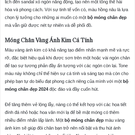
lịch đến sandal xỏ ngón năng động, tạo nên một tổng thể hài
hòa và phong cách. Với sự tinh tế vốn có, màu hồng nâu là lựa
chọn lý tưởng cho những ai muốn có một
bộ móng chân đẹp
mà vẫn giữ được nét tự nhiên và dễ phối đồ.
Móng Chân Vàng Ánh Kim Cá Tính
Màu vàng ánh kim có khả năng tạo điểm nhấn mạnh mẽ và rực
rỡ, đặc biệt hiệu quả khi được sơn trên một hoặc vài ngón chân
để tạo sự tương phản đầy ấn tượng với các ngón còn lại. Tone
màu này không chỉ thể hiện sự cá tính và sáng tạo mà còn cho
phép bạn tự do biểu đạt phong cách riêng của mình với một
bộ
móng chân đẹp 2024
độc đáo và đầy cuốn hút.
Để tăng thêm vẻ lộng lẫy, nàng có thể kết hợp với các họa tiết
đính đá nhỏ hoặc hoa văn mới lạ để bề mặt móng có thêm
nhiều điểm nhấn lấp lánh. Một
bộ móng chân đẹp
màu vàng
ánh kim sẽ giúp đôi chân bạn trở nên nổi bật và thu hút ánh