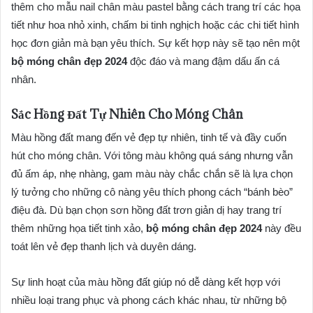
thêm cho mẫu nail chân màu pastel bằng cách trang trí các họa
tiết như hoa nhỏ xinh, chấm bi tinh nghịch hoặc các chi tiết hình
học đơn giản mà bạn yêu thích. Sự kết hợp này sẽ tạo nên một
bộ móng chân đẹp 2024
độc đáo và mang đậm dấu ấn cá
nhân.
Sắc Hồng Đất Tự Nhiên Cho Móng Chân
Màu hồng đất mang đến vẻ đẹp tự nhiên, tinh tế và đầy cuốn
hút cho móng chân. Với tông màu không quá sáng nhưng vẫn
đủ ấm áp, nhẹ nhàng, gam màu này chắc chắn sẽ là lựa chọn
lý tưởng cho những cô nàng yêu thích phong cách “bánh bèo”
điệu đà. Dù bạn chọn sơn hồng đất trơn giản dị hay trang trí
thêm những họa tiết tinh xảo,
bộ móng chân đẹp 2024
này đều
toát lên vẻ đẹp thanh lịch và duyên dáng.
Sự linh hoạt của màu hồng đất giúp nó dễ dàng kết hợp với
nhiều loại trang phục và phong cách khác nhau, từ những bộ