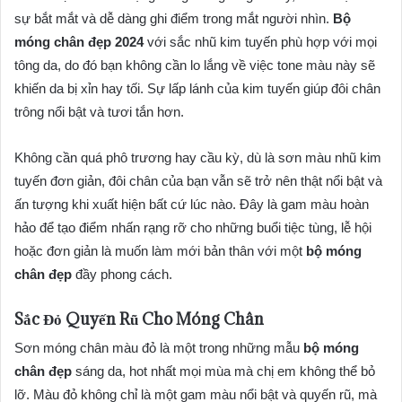
sự bắt mắt và dễ dàng ghi điểm trong mắt người nhìn.
Bộ
móng chân đẹp 2024
với sắc nhũ kim tuyến phù hợp với mọi
tông da, do đó bạn không cần lo lắng về việc tone màu này sẽ
khiến da bị xỉn hay tối. Sự lấp lánh của kim tuyến giúp đôi chân
trông nổi bật và tươi tắn hơn.
Không cần quá phô trương hay cầu kỳ, dù là sơn màu nhũ kim
tuyến đơn giản, đôi chân của bạn vẫn sẽ trở nên thật nổi bật và
ấn tượng khi xuất hiện bất cứ lúc nào. Đây là gam màu hoàn
hảo để tạo điểm nhấn rạng rỡ cho những buổi tiệc tùng, lễ hội
hoặc đơn giản là muốn làm mới bản thân với một
bộ móng
chân đẹp
đầy phong cách.
Sắc Đỏ Quyến Rũ Cho Móng Chân
Sơn móng chân màu đỏ là một trong những mẫu
bộ móng
chân đẹp
sáng da, hot nhất mọi mùa mà chị em không thể bỏ
lỡ. Màu đỏ không chỉ là một gam màu nổi bật và quyến rũ, mà