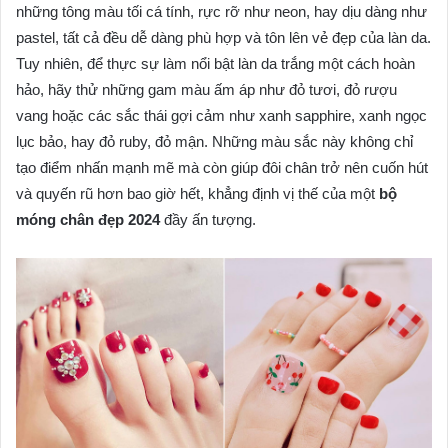
những tông màu tối cá tính, rực rỡ như neon, hay dịu dàng như
pastel, tất cả đều dễ dàng phù hợp và tôn lên vẻ đẹp của làn da.
Tuy nhiên, để thực sự làm nổi bật làn da trắng một cách hoàn
hảo, hãy thử những gam màu ấm áp như đỏ tươi, đỏ rượu
vang hoặc các sắc thái gợi cảm như xanh sapphire, xanh ngọc
lục bảo, hay đỏ ruby, đỏ mận. Những màu sắc này không chỉ
tạo điểm nhấn mạnh mẽ mà còn giúp đôi chân trở nên cuốn hút
và quyến rũ hơn bao giờ hết, khẳng định vị thế của một
bộ
móng chân đẹp 2024
đầy ấn tượng.