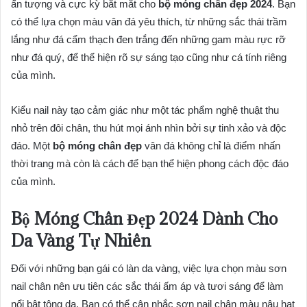
ấn tượng và cực kỳ bắt mắt cho
bộ móng chân đẹp 2024
. Bạn
có thể lựa chọn màu vân đá yêu thích, từ những sắc thái trầm
lắng như đá cẩm thạch đen trắng đến những gam màu rực rỡ
như đá quý, để thể hiện rõ sự sáng tạo cũng như cá tính riêng
của mình.
Kiểu nail này tạo cảm giác như một tác phẩm nghệ thuật thu
nhỏ trên đôi chân, thu hút mọi ánh nhìn bởi sự tinh xảo và độc
đáo. Một
bộ móng chân đẹp
vân đá không chỉ là điểm nhấn
thời trang mà còn là cách để bạn thể hiện phong cách độc đáo
của mình.
Bộ Móng Chân Đẹp 2024
Dành Cho
Da Vàng Tự Nhiên
Đối với những bạn gái có làn da vàng, việc lựa chọn màu sơn
nail chân nên ưu tiên các sắc thái ấm áp và tươi sáng để làm
nổi bật tông da. Bạn có thể cân nhắc sơn nail chân màu nâu hạt