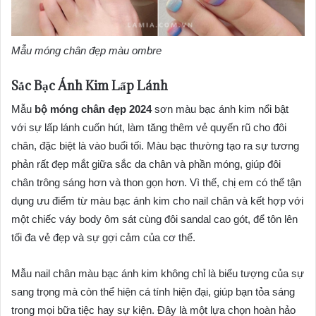
Mẫu móng chân đẹp màu ombre
Sắc Bạc Ánh Kim Lấp Lánh
Mẫu
bộ móng chân đẹp 2024
sơn màu bạc ánh kim nổi bật
với sự lấp lánh cuốn hút, làm tăng thêm vẻ quyến rũ cho đôi
chân, đặc biệt là vào buổi tối. Màu bạc thường tạo ra sự tương
phản rất đẹp mắt giữa sắc da chân và phần móng, giúp đôi
chân trông sáng hơn và thon gọn hơn. Vì thế, chị em có thể tận
dụng ưu điểm từ màu bạc ánh kim cho nail chân và kết hợp với
một chiếc váy body ôm sát cùng đôi sandal cao gót, để tôn lên
tối đa vẻ đẹp và sự gợi cảm của cơ thể.
Mẫu nail chân màu bạc ánh kim không chỉ là biểu tượng của sự
sang trọng mà còn thể hiện cá tính hiện đại, giúp bạn tỏa sáng
trong mọi bữa tiệc hay sự kiện. Đây là một lựa chọn hoàn hảo