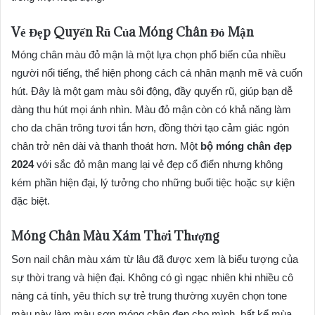
Vẻ Đẹp Quyến Rũ Của Móng Chân Đỏ Mận
Móng chân màu đỏ mận là một lựa chọn phổ biến của nhiều
người nổi tiếng, thể hiện phong cách cá nhân mạnh mẽ và cuốn
hút. Đây là một gam màu sôi động, đầy quyến rũ, giúp bạn dễ
dàng thu hút mọi ánh nhìn. Màu đỏ mận còn có khả năng làm
cho da chân trông tươi tắn hơn, đồng thời tạo cảm giác ngón
chân trở nên dài và thanh thoát hơn. Một
bộ móng chân đẹp
2024
với sắc đỏ mận mang lại vẻ đẹp cổ điển nhưng không
kém phần hiện đại, lý tưởng cho những buổi tiệc hoặc sự kiện
đặc biệt.
Móng Chân Màu Xám Thời Thượng
Sơn nail chân màu xám từ lâu đã được xem là biểu tượng của
sự thời trang và hiện đại. Không có gì ngạc nhiên khi nhiều cô
nàng cá tính, yêu thích sự trẻ trung thường xuyên chọn tone
màu này làm màu sơn móng chân đẹp cho mình, bất kể mùa