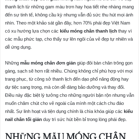
thanh lịch từ những gam màu trơn hay họa tiết nhẹ nhàng mang
đến sự tinh tế, không cầu kỳ nhưng vẫn đủ sức thu hút mọi ánh
nhìn. Theo một khảo sát gần đây, hơn 70% phái đẹp Việt Nam
có xu hướng lựa chọn các
kiểu móng chân thanh lịch
thay vì
các mẫu phức tạp, cho thấy sự lên ngôi của vẻ đẹp tự nhiên và
dễ ứng dụng.
Những
mẫu móng chân đơn giản
giúp đôi bàn chân trông gọn
gàng, sạch sẽ hơn rất nhiều. Chúng không chỉ phù hợp với mọi
trang phục, từ công sở thanh lịch đến dạo phố năng động hay
dự tiệc sang trọng, mà còn dễ dàng bảo dưỡng và thay đổi.
Điều này đặc biệt lý tưởng cho những người bận rộn nhưng vẫn
muốn chăm chút cho vẻ ngoài của mình một cách chu đáo
nhất. Sự linh hoạt và tiện dụng chính là chìa khóa giúp các
kiểu
nail chân tối giản
duy trì sức hút bền bỉ trong lòng phái đẹp.
NHỮNG MẪU MÓNG CHÂN