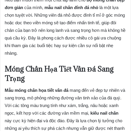
đơn giản
của mình,
mẫu nail chân đính đá nhỏ
là một lựa
chọn tuyệt vời. Những viên đá nhỏ được đính tỉ mỉ ở góc móng
hoặc dọc theo viền móng sẽ tạo điểm nhấn tinh tế, giúp đôi
chân của bạn trở nên long lanh và sang trọng hơn mà không hề
quá cầu kỳ. Đây là phong cách được nhiều cô gái ưa chuộng
khi tham gia các buổi tiệc hay sự kiện cần sự nổi bật nhẹ
nhàng.
Móng Chân Họa Tiết Vân Đá Sang
Trọng
Mẫu móng chân họa tiết vân đá
mang đến vẻ đẹp tự nhiên và
sang trọng, mô phỏng những đường vân tinh xảo của đá quý.
Với các tông màu trung tính như xám, trắng, nâu hoặc xanh
ngọc, kết hợp với các đường vân mềm mại,
kiểu nail chân
này cực kỳ hiện đại và độc đáo. Đây là lựa chọn lý tưởng cho
những ai yêu thích sự phá cách nhưng vẫn giữ được nét thanh