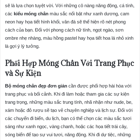
sẽ là lựa chọn tuyệt vời. Với những cô nàng năng động, cá tính,
các
kiểu móng chân
màu sắc nổi bật như xanh dương, cam
neon hay họa tiết hình khối, vân đá sẽ thể hiện rõ nét phong
cách của bạn. Đối với phong cách nữ tính, ngọt ngào, sơn
ombre nhẹ nhàng, màu hồng pastel hay họa tiết hoa lá nhỏ xinh
là gợi ý lý tưởng.
Phối Hợp Móng Chân Với Trang Phục
và Sự Kiện
Bộ móng chân đẹp đơn giản
cần được phối hợp hài hòa với
trang phục và bối cảnh. Khi đi làm hoặc tham gia các sự kiện
trang trọng, những màu sắc trung tính, nhã nhặn như nude, be,
xám hoặc đỏ rượu sẽ tạo vẻ chuyên nghiệp và lịch sự. Đối với
các chuyến đi biển, du lịch, bạn có thể chọn các màu sắc tươi
sáng như xanh ngọc, vàng chanh, hoặc các họa tiết trái cây,
sóng biển để tạo sự vui tươi, năng động. Khi đi dự tiệc, những