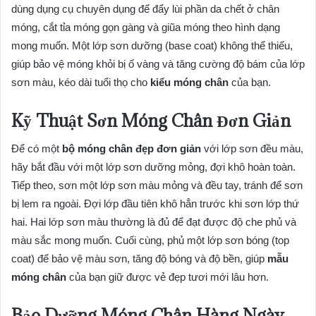
dùng dụng cụ chuyên dụng để đẩy lùi phần da chết ở chân
móng, cắt tỉa móng gọn gàng và giũa móng theo hình dạng
mong muốn. Một lớp sơn dưỡng (base coat) không thể thiếu,
giúp bảo vệ móng khỏi bị ố vàng và tăng cường độ bám của lớp
sơn màu, kéo dài tuổi thọ cho
kiểu móng chân
của bạn.
Kỹ Thuật Sơn Móng Chân Đơn Giản
Để có một
bộ móng chân đẹp đơn giản
với lớp sơn đều màu,
hãy bắt đầu với một lớp sơn dưỡng mỏng, đợi khô hoàn toàn.
Tiếp theo, sơn một lớp sơn màu mỏng và đều tay, tránh để sơn
bị lem ra ngoài. Đợi lớp đầu tiên khô hẳn trước khi sơn lớp thứ
hai. Hai lớp sơn màu thường là đủ để đạt được độ che phủ và
màu sắc mong muốn. Cuối cùng, phủ một lớp sơn bóng (top
coat) để bảo vệ màu sơn, tăng độ bóng và độ bền, giúp
mẫu
móng chân
của bạn giữ được vẻ đẹp tươi mới lâu hơn.
Bảo Dưỡng Móng Chân Hàng Ngày