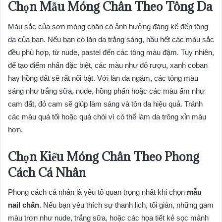
Chọn Mẫu Móng Chân Theo Tông Da
Màu sắc của sơn móng chân có ảnh hưởng đáng kể đến tông
da của bạn. Nếu bạn có làn da trắng sáng, hầu hết các màu sắc
đều phù hợp, từ nude, pastel đến các tông màu đậm. Tuy nhiên,
để tạo điểm nhấn đặc biệt, các màu như đỏ rượu, xanh coban
hay hồng đất sẽ rất nổi bật. Với làn da ngăm, các tông màu
sáng như trắng sữa, nude, hồng phấn hoặc các màu ấm như
cam đất, đỏ cam sẽ giúp làm sáng và tôn da hiệu quả. Tránh
các màu quá tối hoặc quá chói vì có thể làm da trông xỉn màu
hơn.
Chọn Kiểu Móng Chân Theo Phong
Cách Cá Nhân
Phong cách cá nhân là yếu tố quan trọng nhất khi chọn
mẫu
nail chân
. Nếu bạn yêu thích sự thanh lịch, tối giản, những gam
màu trơn như nude, trắng sữa, hoặc các họa tiết kẻ sọc mảnh