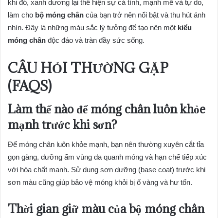
khi đó, xanh dương lại thể hiện sự cá tính, mạnh mẽ và tự do,
làm cho
bộ móng chân
của bạn trở nên nổi bật và thu hút ánh
nhìn. Đây là những màu sắc lý tưởng để tạo nên một
kiểu
móng chân
độc đáo và tràn đầy sức sống.
CÂU HỎI THƯỜNG GẶP
(FAQS)
Làm thế nào để móng chân luôn khỏe
mạnh trước khi sơn?
Để móng chân luôn khỏe mạnh, bạn nên thường xuyên cắt tỉa
gọn gàng, dưỡng ẩm vùng da quanh móng và hạn chế tiếp xúc
với hóa chất mạnh. Sử dụng sơn dưỡng (base coat) trước khi
sơn màu cũng giúp bảo vệ móng khỏi bị ố vàng và hư tổn.
Thời gian giữ màu của bộ móng chân