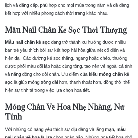
lịch và đẳng cấp, phù hợp cho mọi mùa trong năm và dễ dàng
kết hợp với nhiều phong cách thời trang khác nhau.
Mẫu Nail Chân Kẻ Sọc Thời Thượng
Mẫu nail chân kẻ sọc
đang trở thành xu hướng được nhiều
bạn trẻ yêu thích bởi sự kết hợp hài hòa giữa nét cổ điển và
hiện đại. Các đường kẻ sọc thẳng, ngang hoặc chéo, thường
được phối màu đối lập hoặc cùng tông, tạo nên vẻ ngoài cá tính
và năng động cho đôi chân. Ưu điểm của
kiểu móng chân kẻ
sọc
là giúp móng trông dài hơn, thanh thoát hơn, đồng thời thể
hiện sự tinh tế trong việc lựa chọn họa tiết.
Móng Chân Vẽ Hoa Nhẹ Nhàng, Nữ
Tính
Với những cô nàng yêu thích sự dịu dàng và lãng mạn,
mẫu
nail chân vẽ hoa
là lựa chọn hoàn hảo. Những họa tiết hoa nhỏ