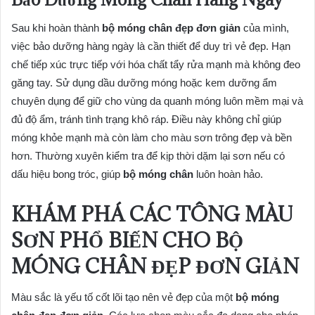
Sau khi hoàn thành
bộ móng chân đẹp đơn giản
của mình,
việc bảo dưỡng hàng ngày là cần thiết để duy trì vẻ đẹp. Hạn
chế tiếp xúc trực tiếp với hóa chất tẩy rửa mạnh mà không đeo
găng tay. Sử dụng dầu dưỡng móng hoặc kem dưỡng ẩm
chuyên dụng để giữ cho vùng da quanh móng luôn mềm mại và
đủ độ ẩm, tránh tình trạng khô ráp. Điều này không chỉ giúp
móng khỏe mạnh mà còn làm cho màu sơn trông đẹp và bền
hơn. Thường xuyên kiểm tra để kịp thời dặm lại sơn nếu có
dấu hiệu bong tróc, giúp
bộ móng chân
luôn hoàn hảo.
KHÁM PHÁ CÁC TÔNG MÀU
SƠN PHỔ BIẾN CHO BỘ
MÓNG CHÂN ĐẸP ĐƠN GIẢN
Màu sắc là yếu tố cốt lõi tạo nên vẻ đẹp của một
bộ móng