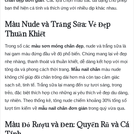
chân đẹp đơn giản
. Các lựa chọn màu sắc đa dạng cho phép
bạn thể hiện cá tính và thích ứng với nhiều dịp khác nhau.
Màu Nude và Trắng Sữa: Vẻ Đẹp
Thuần Khiết
Trong số các
màu sơn móng chân đẹp
, nude và trắng sữa là
hai gam màu đứng đầu về độ phổ biến. Chúng mang lại vẻ đẹp
nhẹ nhàng, thanh thoát và thuần khiết, dễ dàng kết hợp với mọi
tông da và phong cách thời trang.
Mẫu nail chân
màu nude
không chỉ giúp đôi chân trông dài hơn mà còn tạo cảm giác
sạch sẽ, tinh tế. Trắng sữa lại mang đến sự tươi sáng, trong
trẻo, đặc biệt thích hợp cho những ai yêu thích vẻ đẹp dịu dàng,
tự nhiên. Theo thống kê, tông nude chiếm khoảng 30% tổng số
lượt tìm kiếm về
mẫu nail chân đơn giản
trong quý vừa qua.
Màu Đỏ Rượu và Đen: Quyến Rũ và Cá
Tính