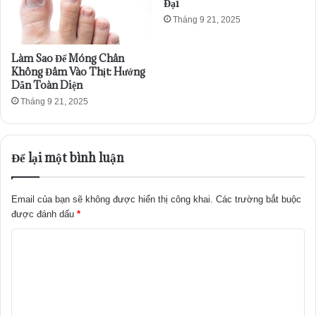
Đại
Tháng 9 21, 2025
Làm Sao Để Móng Chân
Không Đâm Vào Thịt: Hướng
Dẫn Toàn Diện
Tháng 9 21, 2025
Để lại một bình luận
Email của bạn sẽ không được hiển thị công khai.
Các trường bắt buộc
được đánh dấu
*
B
ì
n
h