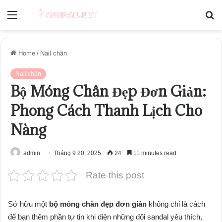
Menu
S
fo
Home
/
Nail chân
Nail chân
Bộ Móng Chân Đẹp Đơn Giản:
Phong Cách Thanh Lịch Cho
Nàng
admin
Tháng 9 20, 2025
24
11 minutes read
Rate this post
Sở hữu một
bộ móng chân đẹp đơn giản
không chỉ là cách
để bạn thêm phần tự tin khi diện những đôi sandal yêu thích,