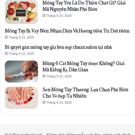
Móng Tay Yếu Là Do Thiếu Chất Gì? Giải
Mã Nguyên Nhân Phổ Biến
Tháng 9 23, 2025
Móng Tay Bị Vảy Nến: Nhận Diện Và Hướng Điều Trị Dứt Điểm
Tháng 9 23, 2025
Bí quyết gắn móng tay giả bền đẹp chuẩn salon tại nhà
Tháng 9 23, 2025
Mùng 6 Cắt Móng Tay Được Không? Giải
Mã Kiêng Kỵ Dân Gian
Tháng 9 23, 2025
Sơn Móng Tay Thường: Lựa Chọn Phổ Biến
Cho Vẻ Đẹp Tự Nhiên
Tháng 9 23, 2025
Nail Đẹp (anhnail.net) – Khám phá những mẫu nail đẹp, móng xinh dành