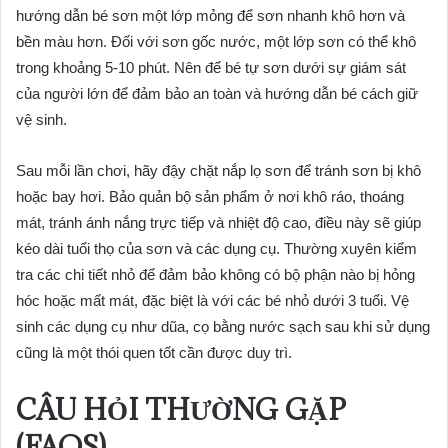
hướng dẫn bé sơn một lớp mỏng để sơn nhanh khô hơn và
bền màu hơn. Đối với sơn gốc nước, một lớp sơn có thể khô
trong khoảng 5-10 phút. Nên để bé tự sơn dưới sự giám sát
của người lớn để đảm bảo an toàn và hướng dẫn bé cách giữ
vệ sinh.
Sau mỗi lần chơi, hãy đậy chặt nắp lọ sơn để tránh sơn bị khô
hoặc bay hơi. Bảo quản bộ sản phẩm ở nơi khô ráo, thoáng
mát, tránh ánh nắng trực tiếp và nhiệt độ cao, điều này sẽ giúp
kéo dài tuổi thọ của sơn và các dụng cụ. Thường xuyên kiểm
tra các chi tiết nhỏ để đảm bảo không có bộ phận nào bị hỏng
hóc hoặc mất mát, đặc biệt là với các bé nhỏ dưới 3 tuổi. Vệ
sinh các dụng cụ như dũa, cọ bằng nước sạch sau khi sử dụng
cũng là một thói quen tốt cần được duy trì.
CÂU HỎI THƯỜNG GẶP
(FAQS)