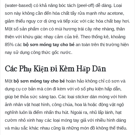
(water-based) có khả năng bóc tách (peel-off) dễ dàng. Loại
sơn này không cần đến hóa chất tẩy rửa mạnh như acetone,
giảm thiểu nguy cơ dị ứng và tiếp xúc với các hóa chất bay hơi.
Một số sản phẩm còn có mùi hương trái cây nhẹ nhàng, thân
thiện với khứu giác nhạy cảm của trẻ. Theo thống kê, khoảng
85% các
bộ sơn móng tay cho bé
an toàn trên thị trường hiện
nay sử dụng công thức gốc nước.
Các Phụ Kiện Đi Kèm Hấp Dẫn
Một
bộ sơn móng tay cho bé
hoàn hảo không chỉ có sơn và
dụng cụ cơ bản mà còn đi kèm với vô số phụ kiện hấp dẫn,
giúp bé thỏa sức sáng tạo. Các loại sticker dán móng với hình
ảnh nhân vật hoạt hình, công chúa, hoa lá hoặc động vật ngộ
nghĩnh luôn là điểm nhấn thu hút. Ngoài ra, nhũ lấp lánh, hạt
cườm nhỏ xinh hay các loại móng tay giả với nhiều hình dáng
và màu sắc khác nhau cũng là những món đồ không thể thiếu.