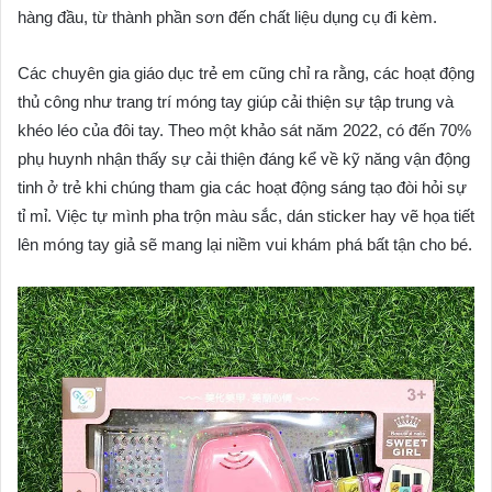
hàng đầu, từ thành phần sơn đến chất liệu dụng cụ đi kèm.
Các chuyên gia giáo dục trẻ em cũng chỉ ra rằng, các hoạt động
thủ công như trang trí móng tay giúp cải thiện sự tập trung và
khéo léo của đôi tay. Theo một khảo sát năm 2022, có đến 70%
phụ huynh nhận thấy sự cải thiện đáng kể về kỹ năng vận động
tinh ở trẻ khi chúng tham gia các hoạt động sáng tạo đòi hỏi sự
tỉ mỉ. Việc tự mình pha trộn màu sắc, dán sticker hay vẽ họa tiết
lên móng tay giả sẽ mang lại niềm vui khám phá bất tận cho bé.