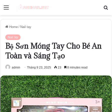
Menu
S
fo
Home
/
Nail tay
Nail tay
Bộ Sơn Móng Tay Cho Bé An
Toàn và Sáng Tạo
admin
Tháng 9 23, 2025
23
8 minutes read