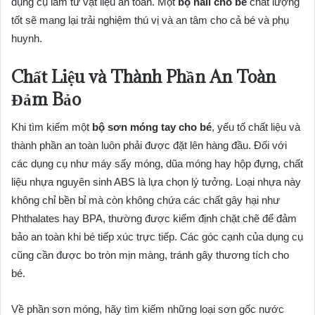
dụng cụ làm từ vật liệu an toàn. Một
bộ nail cho bé
chất lượng
tốt sẽ mang lại trải nghiệm thú vị và an tâm cho cả bé và phụ
huynh.
Chất Liệu và Thành Phần An Toàn
Đảm Bảo
Khi tìm kiếm một
bộ sơn móng tay cho bé
, yếu tố chất liệu và
thành phần an toàn luôn phải được đặt lên hàng đầu. Đối với
các dụng cụ như máy sấy móng, dũa móng hay hộp đựng, chất
liệu nhựa nguyên sinh ABS là lựa chọn lý tưởng. Loại nhựa này
không chỉ bền bỉ mà còn không chứa các chất gây hại như
Phthalates hay BPA, thường được kiểm định chặt chẽ để đảm
bảo an toàn khi bé tiếp xúc trực tiếp. Các góc cạnh của dụng cụ
cũng cần được bo tròn mịn màng, tránh gây thương tích cho
bé.
Về phần sơn móng, hãy tìm kiếm những loại sơn gốc nước