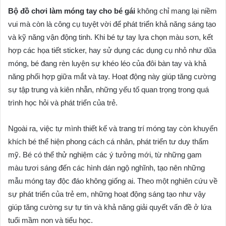
Bộ đồ chơi làm móng tay cho bé gái
không chỉ mang lại niềm
vui mà còn là công cụ tuyệt vời để phát triển khả năng sáng tạo
và kỹ năng vận động tinh. Khi bé tự tay lựa chọn màu sơn, kết
hợp các họa tiết sticker, hay sử dụng các dụng cụ nhỏ như dũa
móng, bé đang rèn luyện sự khéo léo của đôi bàn tay và khả
năng phối hợp giữa mắt và tay. Hoạt động này giúp tăng cường
sự tập trung và kiên nhẫn, những yếu tố quan trọng trong quá
trình học hỏi và phát triển của trẻ.
Ngoài ra, việc tự mình thiết kế và trang trí móng tay còn khuyến
khích bé thể hiện phong cách cá nhân, phát triển tư duy thẩm
mỹ. Bé có thể thử nghiệm các ý tưởng mới, từ những gam
màu tươi sáng đến các hình dán ngộ nghĩnh, tạo nên những
mẫu móng tay độc đáo không giống ai. Theo một nghiên cứu về
sự phát triển của trẻ em, những hoạt động sáng tạo như vậy
giúp tăng cường sự tự tin và khả năng giải quyết vấn đề ở lứa
tuổi mầm non và tiểu học.