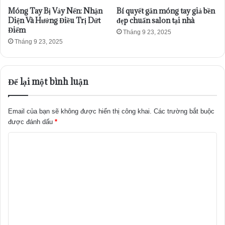
Móng Tay Bị Vảy Nến: Nhận
Bí quyết gắn móng tay giả bền
Diện Và Hướng Điều Trị Dứt
đẹp chuẩn salon tại nhà
Điểm
Tháng 9 23, 2025
Tháng 9 23, 2025
Để lại một bình luận
Email của bạn sẽ không được hiển thị công khai.
Các trường bắt buộc
được đánh dấu
*
B
ì
n
h
l
u