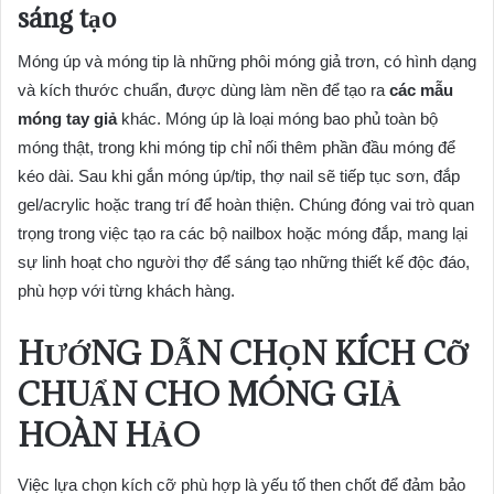
sáng tạo
Móng úp và móng tip là những phôi móng giả trơn, có hình dạng
và kích thước chuẩn, được dùng làm nền để tạo ra
các mẫu
móng tay giả
khác. Móng úp là loại móng bao phủ toàn bộ
móng thật, trong khi móng tip chỉ nối thêm phần đầu móng để
kéo dài. Sau khi gắn móng úp/tip, thợ nail sẽ tiếp tục sơn, đắp
gel/acrylic hoặc trang trí để hoàn thiện. Chúng đóng vai trò quan
trọng trong việc tạo ra các bộ nailbox hoặc móng đắp, mang lại
sự linh hoạt cho người thợ để sáng tạo những thiết kế độc đáo,
phù hợp với từng khách hàng.
HƯỚNG DẪN CHỌN KÍCH CỠ
CHUẨN CHO
MÓNG GIẢ
HOÀN HẢO
Việc lựa chọn kích cỡ phù hợp là yếu tố then chốt để đảm bảo