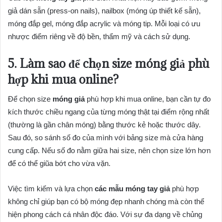
giả dán sẵn (press-on nails), nailbox (móng úp thiết kế sẵn),
móng đắp gel, móng đắp acrylic và móng tip. Mỗi loại có ưu
nhược điểm riêng về độ bền, thẩm mỹ và cách sử dụng.
5. Làm sao để chọn size
móng giả
phù
hợp khi mua online?
Để chọn size
móng giả
phù hợp khi mua online, bạn cần tự đo
kích thước chiều ngang của từng móng thật tại điểm rộng nhất
(thường là gần chân móng) bằng thước kẻ hoặc thước dây.
Sau đó, so sánh số đo của mình với bảng size mà cửa hàng
cung cấp. Nếu số đo nằm giữa hai size, nên chọn size lớn hơn
để có thể giũa bớt cho vừa vặn.
Việc tìm kiếm và lựa chọn
các mẫu móng tay giả
phù hợp
không chỉ giúp bạn có bộ móng đẹp nhanh chóng mà còn thể
hiện phong cách cá nhân độc đáo. Với sự đa dạng về chủng