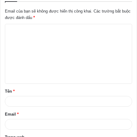
Email của bạn sẽ không được hiển thị công khai.
Các trường bắt buộc
được đánh dấu
*
B
ì
n
h
l
u
ậ
Tên
*
n
*
Email
*