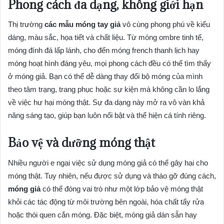
Phong cách đa dạng, không giới hạn
Thị trường
các mẫu móng tay giả
vô cùng phong phú về kiểu
dáng, màu sắc, họa tiết và chất liệu. Từ móng ombre tinh tế,
móng đính đá lấp lánh, cho đến móng french thanh lịch hay
móng hoạt hình đáng yêu, mọi phong cách đều có thể tìm thấy
ở móng giả. Bạn có thể dễ dàng thay đổi bộ móng của mình
theo tâm trạng, trang phục hoặc sự kiện mà không cần lo lắng
về việc hư hại móng thật. Sự đa dạng này mở ra vô vàn khả
năng sáng tạo, giúp bạn luôn nổi bật và thể hiện cá tính riêng.
Bảo vệ và dưỡng móng thật
Nhiều người e ngại việc sử dụng móng giả có thể gây hại cho
móng thật. Tuy nhiên, nếu được sử dụng và tháo gỡ đúng cách,
móng giả
có thể đóng vai trò như một lớp bảo vệ móng thật
khỏi các tác động từ môi trường bên ngoài, hóa chất tẩy rửa
hoặc thói quen cắn móng. Đặc biệt, móng giả dán sẵn hay