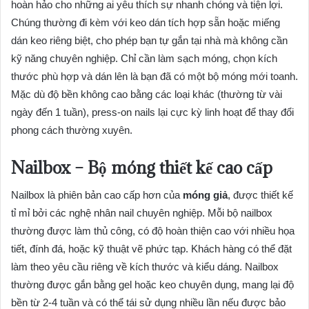
hoàn hảo cho những ai yêu thích sự nhanh chóng và tiện lợi.
Chúng thường đi kèm với keo dán tích hợp sẵn hoặc miếng
dán keo riêng biệt, cho phép bạn tự gắn tại nhà mà không cần
kỹ năng chuyên nghiệp. Chỉ cần làm sạch móng, chọn kích
thước phù hợp và dán lên là bạn đã có một bộ móng mới toanh.
Mặc dù độ bền không cao bằng các loại khác (thường từ vài
ngày đến 1 tuần), press-on nails lại cực kỳ linh hoạt để thay đổi
phong cách thường xuyên.
Nailbox – Bộ móng thiết kế cao cấp
Nailbox là phiên bản cao cấp hơn của
móng giả
, được thiết kế
tỉ mỉ bởi các nghệ nhân nail chuyên nghiệp. Mỗi bộ nailbox
thường được làm thủ công, có độ hoàn thiện cao với nhiều họa
tiết, đính đá, hoặc kỹ thuật vẽ phức tạp. Khách hàng có thể đặt
làm theo yêu cầu riêng về kích thước và kiểu dáng. Nailbox
thường được gắn bằng gel hoặc keo chuyên dụng, mang lại độ
bền từ 2-4 tuần và có thể tái sử dụng nhiều lần nếu được bảo