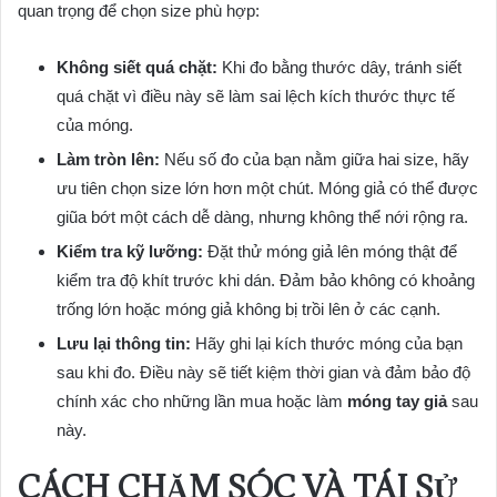
quan trọng để chọn size phù hợp:
Không siết quá chặt:
Khi đo bằng thước dây, tránh siết
quá chặt vì điều này sẽ làm sai lệch kích thước thực tế
của móng.
Làm tròn lên:
Nếu số đo của bạn nằm giữa hai size, hãy
ưu tiên chọn size lớn hơn một chút. Móng giả có thể được
giũa bớt một cách dễ dàng, nhưng không thể nới rộng ra.
Kiểm tra kỹ lưỡng:
Đặt thử móng giả lên móng thật để
kiểm tra độ khít trước khi dán. Đảm bảo không có khoảng
trống lớn hoặc móng giả không bị trồi lên ở các cạnh.
Lưu lại thông tin:
Hãy ghi lại kích thước móng của bạn
sau khi đo. Điều này sẽ tiết kiệm thời gian và đảm bảo độ
chính xác cho những lần mua hoặc làm
móng tay giả
sau
này.
CÁCH CHĂM SÓC VÀ TÁI SỬ