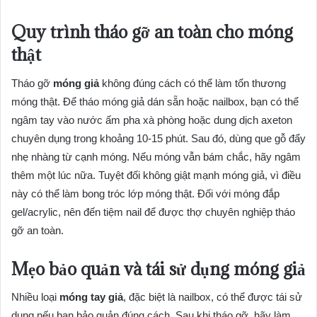
Quy trình tháo gỡ an toàn cho móng
thật
Tháo gỡ
móng giả
không đúng cách có thể làm tổn thương
móng thật. Để tháo móng giả dán sẵn hoặc nailbox, bạn có thể
ngâm tay vào nước ấm pha xà phòng hoặc dung dịch axeton
chuyên dụng trong khoảng 10-15 phút. Sau đó, dùng que gỗ đẩy
nhẹ nhàng từ cạnh móng. Nếu móng vẫn bám chắc, hãy ngâm
thêm một lúc nữa. Tuyệt đối không giật mạnh móng giả, vì điều
này có thể làm bong tróc lớp móng thật. Đối với móng đắp
gel/acrylic, nên đến tiệm nail để được thợ chuyên nghiệp tháo
gỡ an toàn.
Mẹo bảo quản và tái sử dụng móng giả
Nhiều loại
móng tay giả
, đặc biệt là nailbox, có thể được tái sử
dụng nếu bạn bảo quản đúng cách. Sau khi tháo gỡ, hãy làm