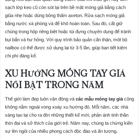
sạch lớp keo cũ còn sót lại trên bề mặt móng giả bằng cách
giũa nhẹ hoặc dùng bông thấm axeton. Rửa sạch móng giả
bằng nước xà phòng và để khô hoàn toàn. Sau đó, cất giữ
chúng trong hộp riêng biệt hoặc túi đựng chuyên dụng để tránh
bụi bẩn và hư hỏng. Với quy trình bảo quản cẩn thận, một bộ
nailbox có thể được sử dụng lại từ 3-5 lần, giúp bạn tiết kiệm
chi phí đáng kể.
XU HƯỚNG
MÓNG TAY GIẢ
NỔI BẬT TRONG NĂM
Thế giới làm đẹp luôn vận động và
các mẫu móng tay giả
cũng
không nằm ngoài vòng xoáy xu hướng đó. Mỗi năm, các nhà
sáng tạo lại cho ra đời những thiết kế mới, phản ánh tinh thần
thời đại và sở thích của giới trẻ. Năm nay, chúng ta chứng kiến
sự lên ngôi của nhiều phong cách độc đáo và ấn tượng.