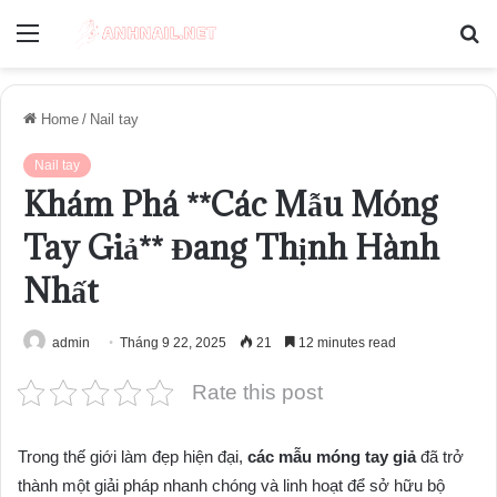
Menu
S
fo
Home
/
Nail tay
Nail tay
Khám Phá **Các Mẫu Móng
Tay Giả** Đang Thịnh Hành
Nhất
admin
Tháng 9 22, 2025
21
12 minutes read
Rate this post
Trong thế giới làm đẹp hiện đại,
các mẫu móng tay giả
đã trở
thành một giải pháp nhanh chóng và linh hoạt để sở hữu bộ