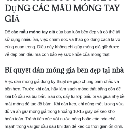
DỤNG
CÁC MẪU MÓNG TAY
GIẢ
Để
các mẫu móng tay giả
của bạn luôn bền đẹp và có thể tái
sử dụng nhiều lần, việc chăm sóc và tháo gỡ đúng cách là vô
cùng quan trọng. Điều này không chỉ giúp móng giả giữ được
vẻ đẹp ban đầu mà còn bảo vệ sức khỏe của móng thật.
Bí quyết dán móng giả bền đẹp tại nhà
Việc dán móng giả đúng kỹ thuật sẽ giúp chúng bám chắc và
bền hơn. Trước khi dán, hãy làm sạch móng thật bằng cồn để
loại bỏ dầu và bụi bẩn. Sau đó, đẩy lùi lớp biểu bì và giũa nhẹ bề
mặt móng để tạo độ bám. Khi dán keo, chỉ dùng một lượng vừa
đủ và ấn giữ móng giả trong khoảng 10-15 giây để keo khô
hoàn toàn. Tránh tiếp xúc với nước nóng hoặc các hóa chất
mạnh trong vài giờ đầu sau khi dán để keo có thời gian ổn định.