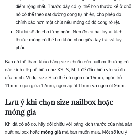
điểm rộng nhất. Thước dây có lợi thế hơn thước kẻ ở chỗ
nó có thể theo sát đường cong tự nhiên, cho phép đo
chính xác hơn một chút nếu móng có độ cong rõ rệt.
Ghi lại số đo cho từng ngón. Nên đo cả hai tay vì kích
thước móng có thể hơi khác nhau giữa tay trái và tay
phải.
Bạn có thể tham khảo bảng size chuẩn của nailbox thường có
các kích cỡ phổ biến như XS, S, M, L để đối chiếu với số đo
của mình. Ví dụ, size S có thể có ngón cái 15mm, ngón trỏ
11mm, ngón giữa 12mm, ngón áp út 11mm và ngón út 9mm.
Lưu ý khi chọn size
nailbox
hoặc
móng giả
Khi đã có số đo, hãy đối chiếu với bảng kích thước của nhà sản
xuất nailbox hoặc
móng giả
mà bạn muốn mua. Một số lưu ý