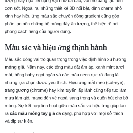
tượng hay họa tiết động vật như da báo, vằn hổ đang tạo nên
cơn sốt. Ngoài ra, những thiết kế 3D nổi bật, đính charm nhỏ
xinh hay hiệu ứng màu sắc chuyển động gradient cũng góp
phần tạo nên những bộ móng đầy ấn tượng, thể hiện rõ nét
phong cách riêng của người dùng.
Màu sắc và hiệu ứng thịnh hành
Màu sắc đóng vai trò quan trọng trong việc định hình xu hướng
móng giả
. Năm nay, các tông màu đất ấm áp, xanh mint tươi
mát, hồng baby ngọt ngào và các màu neon rực rỡ đang là
những lựa chọn được yêu thích. Hiệu ứng mắt mèo (cat-eye),
tráng gương (chrome) hay kim tuyến lấp lánh cũng tiếp tục làm
mưa làm gió, mang đến vẻ ngoài sang trọng và cuốn hút cho bộ
móng. Sự kết hợp linh hoạt giữa màu sắc và hiệu ứng giúp tạo
ra
các mẫu móng tay giả
đa dạng, phù hợp với mọi sở thích
và dịp sự kiện.