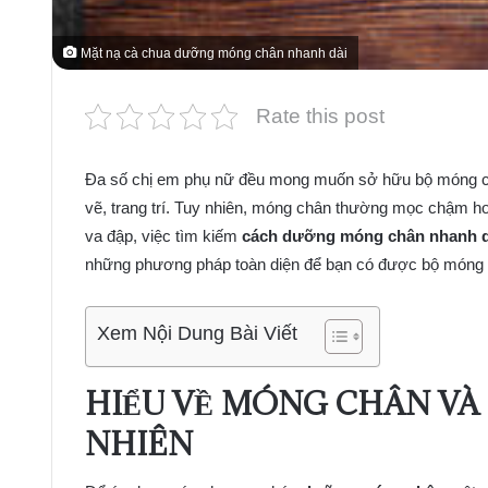
Mặt nạ cà chua dưỡng móng chân nhanh dài
Rate this post
Đa số chị em phụ nữ đều mong muốn sở hữu bộ móng châ
vẽ, trang trí. Tuy nhiên, móng chân thường mọc chậm hơ
va đập, việc tìm kiếm
cách dưỡng móng chân nhanh d
những phương pháp toàn diện để bạn có được bộ móng 
Xem Nội Dung Bài Viết
HIỂU VỀ MÓNG CHÂN VÀ 
NHIÊN