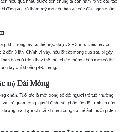
ách hiệu quả nhất, trước tiên chúng ta cần nắm rõ về cấu tạo
 chỉ đóng vai trò thẩm mỹ mà còn bảo vệ các đầu ngón chân
ân
rong khi móng tay có thể mọc được 2 – 3mm. Điều này có
 đến 3 lần. Chính vì vậy, nếu lỡ cắt móng quá sát, bị gãy
. Toàn bộ quá trình thay thế một chiếc móng chân mới có thể
óng tay chỉ khoảng 4-6 tháng.
ốc Độ Dài Móng
óng chân
. Tuổi tác là một trong số đó; người trẻ tuổi thường
vai trò quan trọng, quyết định một phần tốc độ tự nhiên của
inh dưỡng, và thậm chí cả khí hậu cũng có thể ảnh hưởng đến