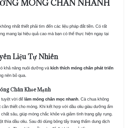
ƯỠNG MÓNG CHÂN NHANH
ng nhất thiết phải tìm đến các liệu pháp đắt tiền. Có rất
g mang lại hiệu quả cao mà bạn có thể thực hiện ngay tại
ên Liệu Tự Nhiên
u có khả năng nuôi dưỡng và
kích thích móng chân phát triển
ng nên bỏ qua.
óng Chân Khỏe Mạnh
 tuyệt vời để
làm móng chân mọc nhanh
. Cà chua không
 cần thiết cho móng. Khi kết hợp với dầu oliu giàu dưỡng ẩm
chất sâu, giúp móng chắc khỏe và giảm tình trạng gãy rụng.
t thìa dầu oliu. Sau đó dùng bông tẩy trang thấm dung dịch