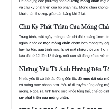
Để áp dụng các phương pháp
dưỡng móng chân
một c
và chu kỳ phát triển của bộ phận này. Móng chân không
khỏi chấn thương, giúp cân bằng khi đi lại.
Chu Kỳ Phát Triển Của Móng Ch
Trung bình, một ngày móng chân chỉ dài khoảng 1mm, t
nghĩa là tốc độ
mọc móng chân
chậm hơn móng tay gấp 2
hay hư tổn, quá trình mọc lại sẽ mất nhiều thời gian hơn
kéo dài từ 12 đến 18 tháng, một con số đáng kể so với m
Những Yếu Tố Ảnh Hưởng Đến T
Nhiều yếu tố có thể tác động đến tốc độ
mọc dài của m
có móng mọc nhanh hơn. Yếu tố di truyền cũng đóng một 
móng. Ngoài ra, tình trạng sức khỏe tổng thể, chế độ d
sự phát triển của móng chân
.