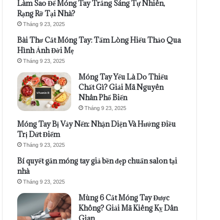
Làm Sao Để Móng Tay Trắng Sáng Tự Nhiên,
Rạng Rỡ Tại Nhà?
Tháng 9 23, 2025
Bài Thơ Cắt Móng Tay: Tấm Lòng Hiếu Thảo Qua
Hình Ảnh Đời Mẹ
Tháng 9 23, 2025
Móng Tay Yếu Là Do Thiếu
Chất Gì? Giải Mã Nguyên
Nhân Phổ Biến
Tháng 9 23, 2025
Móng Tay Bị Vảy Nến: Nhận Diện Và Hướng Điều
Trị Dứt Điểm
Tháng 9 23, 2025
Bí quyết gắn móng tay giả bền đẹp chuẩn salon tại
nhà
Tháng 9 23, 2025
Mùng 6 Cắt Móng Tay Được
Không? Giải Mã Kiêng Kỵ Dân
Gian