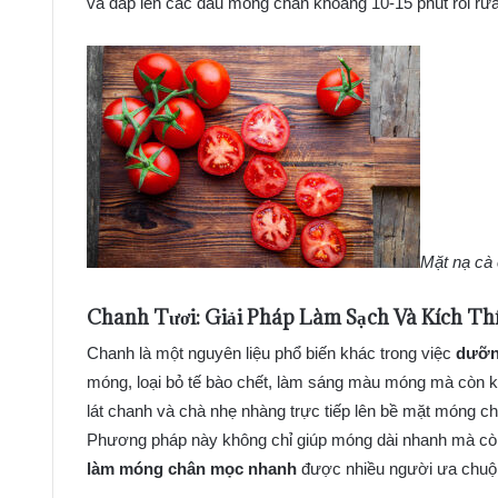
và đắp lên các đầu móng chân khoảng 10-15 phút rồi rửa
Mặt nạ cà
Chanh Tươi: Giải Pháp Làm Sạch Và Kích Th
Chanh là một nguyên liệu phổ biến khác trong việc
dưỡn
móng, loại bỏ tế bào chết, làm sáng màu móng mà còn kí
lát chanh và chà nhẹ nhàng trực tiếp lên bề mặt móng c
Phương pháp này không chỉ giúp móng dài nhanh mà còn
làm móng chân mọc nhanh
được nhiều người ưa chuộ