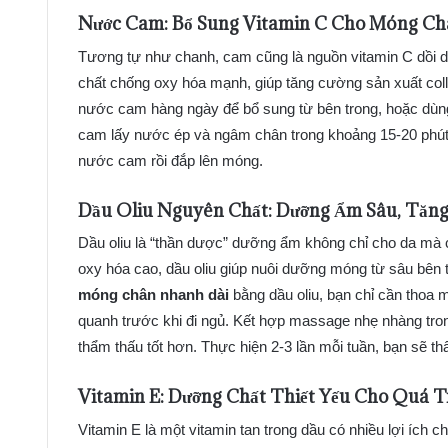
Nước Cam: Bổ Sung Vitamin C Cho
Móng Ch
Tương tự như chanh, cam cũng là nguồn vitamin C dồi dà
chất chống oxy hóa mạnh, giúp tăng cường sản xuất col
nước cam hàng ngày để bổ sung từ bên trong, hoặc dù
cam lấy nước ép và ngâm chân trong khoảng 15-20 phút 
nước cam rồi đắp lên móng.
Dầu Oliu Nguyên Chất: Dưỡng Ẩm Sâu, Tăn
Dầu oliu là “thần dược” dưỡng ẩm không chỉ cho da mà
oxy hóa cao, dầu oliu giúp nuôi dưỡng móng từ sâu bên 
móng chân nhanh dài
bằng dầu oliu, bạn chỉ cần thoa 
quanh trước khi đi ngủ. Kết hợp massage nhẹ nhàng tro
thẩm thấu tốt hơn. Thực hiện 2-3 lần mỗi tuần, bạn sẽ t
Vitamin E: Dưỡng Chất Thiết Yếu Cho
Quá T
Vitamin E là một vitamin tan trong dầu có nhiều lợi ích c