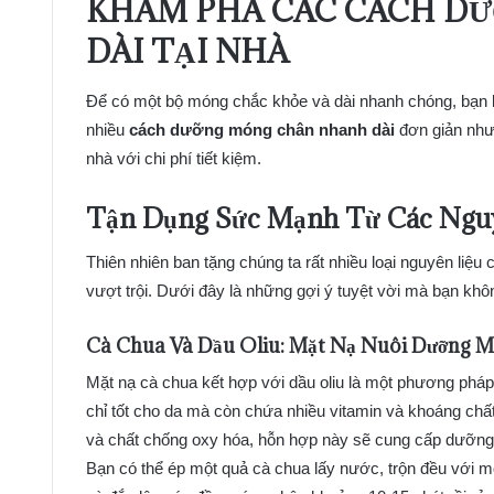
KHÁM PHÁ CÁC CÁCH D
DÀI TẠI NHÀ
Để có một bộ móng chắc khỏe và dài nhanh chóng, bạn khô
nhiều
cách dưỡng móng chân nhanh dài
đơn giản nhưn
nhà với chi phí tiết kiệm.
Tận Dụng Sức Mạnh Từ Các Nguy
Thiên nhiên ban tặng chúng ta rất nhiều loại nguyên liệ
vượt trội. Dưới đây là những gợi ý tuyệt vời mà bạn khô
Cà Chua Và Dầu Oliu: Mặt Nạ Nuôi Dưỡng
M
Mặt nạ cà chua kết hợp với dầu oliu là một phương pháp
chỉ tốt cho da mà còn chứa nhiều vitamin và khoáng chất
và chất chống oxy hóa, hỗn hợp này sẽ cung cấp dưỡng 
Bạn có thể ép một quả cà chua lấy nước, trộn đều với mộ