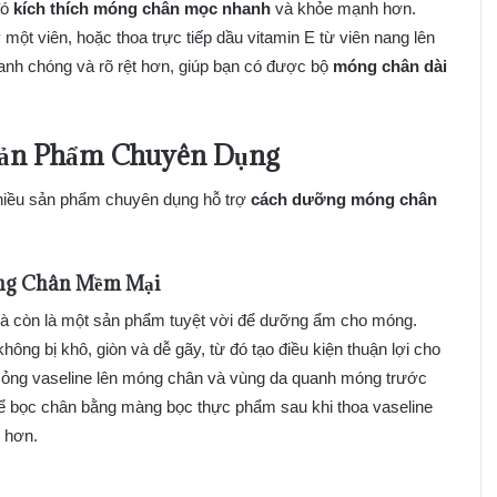
đó
kích thích móng chân mọc nhanh
và khỏe mạnh hơn.
ột viên, hoặc thoa trực tiếp dầu vitamin E từ viên nang lên
anh chóng và rõ rệt hơn, giúp bạn có được bộ
móng chân dài
Sản Phẩm Chuyên Dụng
nhiều sản phẩm chuyên dụng hỗ trợ
cách dưỡng móng chân
g Chân Mềm Mại
mà còn là một sản phẩm tuyệt vời để dưỡng ẩm cho móng.
ông bị khô, giòn và dễ gãy, từ đó tạo điều kiện thuận lợi cho
 mỏng vaseline lên móng chân và vùng da quanh móng trước
hể bọc chân bằng màng bọc thực phẩm sau khi thoa vaseline
 hơn.