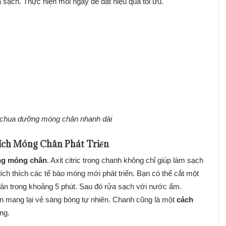
 sạch. Thực hiện mỗi ngày để đạt hiệu quả tối ưu.
 chua dưỡng móng chân nhanh dài
ích
Móng Chân Phát Triển
g móng chân
. Axit citric trong chanh không chỉ giúp làm sạch
ch thích các tế bào móng mới phát triển. Bạn có thể cắt một
hân trong khoảng 5 phút. Sau đó rửa sạch với nước ấm.
 mang lại vẻ sáng bóng tự nhiên. Chanh cũng là một
cách
ng.