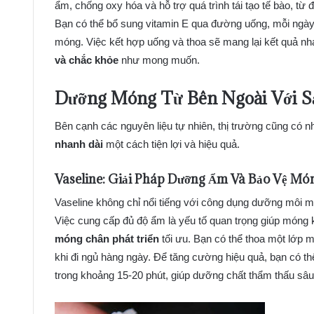
ẩm, chống oxy hóa và hỗ trợ quá trình tái tạo tế bào, từ 
Bạn có thể bổ sung vitamin E qua đường uống, mỗi ngày m
móng. Việc kết hợp uống và thoa sẽ mang lại kết quả nh
và chắc khỏe
như mong muốn.
Dưỡng Móng Từ Bên Ngoài Với 
Bên cạnh các nguyên liệu tự nhiên, thị trường cũng có 
nhanh dài
một cách tiện lợi và hiệu quả.
Vaseline: Giải Pháp Dưỡng Ẩm Và Bảo Vệ
Món
Vaseline không chỉ nổi tiếng với công dụng dưỡng môi 
Việc cung cấp đủ độ ẩm là yếu tố quan trọng giúp móng kh
móng chân phát triển
tối ưu. Bạn có thể thoa một lớp
khi đi ngủ hàng ngày. Để tăng cường hiệu quả, bạn có t
trong khoảng 15-20 phút, giúp dưỡng chất thẩm thấu sâu