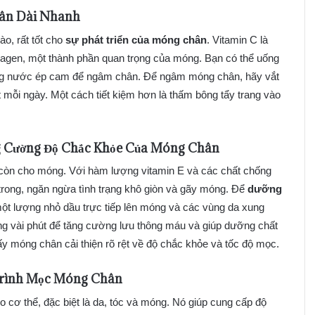
ân Dài Nhanh
o, rất tốt cho
sự phát triển của móng chân
. Vitamin C là
lagen, một thành phần quan trọng của móng. Bạn có thể uống
ng nước ép cam để ngâm chân. Để ngâm móng chân, hãy vắt
mỗi ngày. Một cách tiết kiệm hơn là thấm bông tẩy trang vào
g Cường
Độ Chắc Khỏe Của Móng Chân
 còn cho móng. Với hàm lượng vitamin E và các chất chống
trong, ngăn ngừa tình trạng khô giòn và gãy móng. Để
dưỡng
một lượng nhỏ dầu trực tiếp lên móng và các vùng da xung
ng vài phút để tăng cường lưu thông máu và giúp dưỡng chất
hấy móng chân cải thiện rõ rệt về độ chắc khỏe và tốc độ mọc.
rình Mọc Móng Chân
ho cơ thể, đặc biệt là da, tóc và móng. Nó giúp cung cấp độ