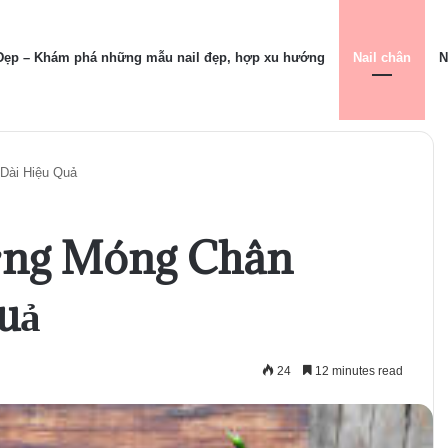
 Đẹp – Khám phá những mẫu nail đẹp, hợp xu hướng
Nail chân
N
Dài Hiệu Quả
ỡng Móng Chân
uả
24
12 minutes read