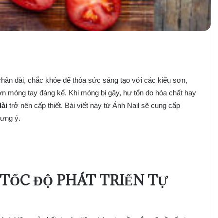
n dài, chắc khỏe để thỏa sức sáng tạo với các kiểu sơn,
n móng tay đáng kể. Khi móng bị gãy, hư tổn do hóa chất hay
ài
trở nên cấp thiết. Bài viết này từ Ảnh Nail sẽ cung cấp
ưng ý.
TỐC ĐỘ PHÁT TRIỂN TỰ