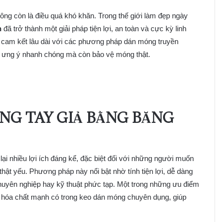
ng còn là điều quá khó khăn. Trong thế giới làm đẹp ngày
h
đã trở thành một giải pháp tiện lợi, an toàn và cực kỳ linh
 cam kết lâu dài với các phương pháp dán móng truyền
 ưng ý nhanh chóng mà còn bảo vệ móng thật.
NG TAY GIẢ BẰNG BĂNG
ại nhiều lợi ích đáng kể, đặc biệt đối với những người muốn
t yếu. Phương pháp này nổi bật nhờ tính tiện lợi, dễ dàng
huyên nghiệp hay kỹ thuật phức tạp. Một trong những ưu điểm
a hóa chất mạnh có trong keo dán móng chuyên dụng, giúp