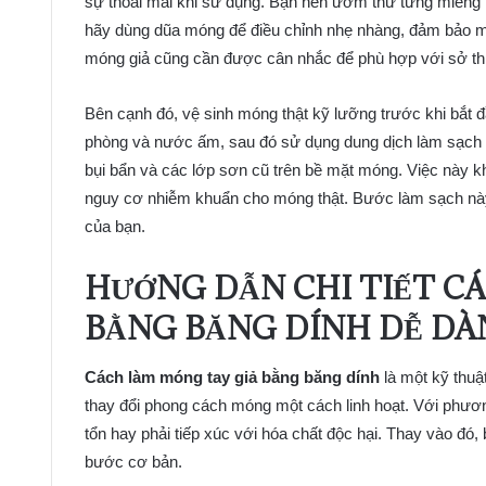
sự thoải mái khi sử dụng. Bạn nên ướm thử từng miếng 
hãy dùng dũa móng để điều chỉnh nhẹ nhàng, đảm bảo m
móng giả cũng cần được cân nhắc để phù hợp với sở thí
Bên cạnh đó, vệ sinh móng thật kỹ lưỡng trước khi bắt 
phòng và nước ấm, sau đó sử dụng dung dịch làm sạch 
bụi bẩn và các lớp sơn cũ trên bề mặt móng. Việc này 
nguy cơ nhiễm khuẩn cho móng thật. Bước làm sạch này
của bạn.
HƯỚNG DẪN CHI TIẾT C
BẰNG BĂNG DÍNH DỄ DÀ
Cách làm móng tay giả bằng băng dính
là một kỹ thuậ
thay đổi phong cách móng một cách linh hoạt. Với phươn
tổn hay phải tiếp xúc với hóa chất độc hại. Thay vào đó,
bước cơ bản.