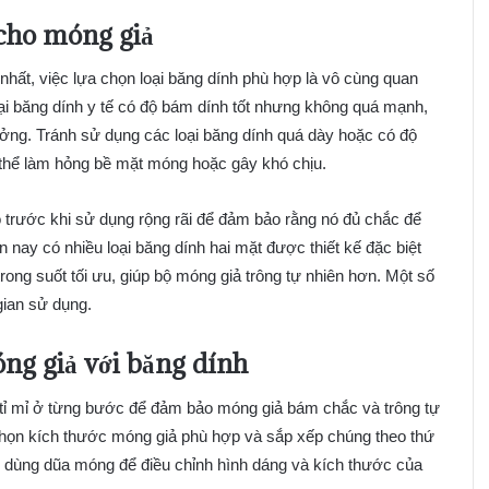
 cho móng giả
nhất, việc lựa chọn loại băng dính phù hợp là vô cùng quan
ại băng dính y tế có độ bám dính tốt nhưng không quá mạnh,
tưởng. Tránh sử dụng các loại băng dính quá dày hoặc có độ
thể làm hỏng bề mặt móng hoặc gây khó chịu.
 trước khi sử dụng rộng rãi để đảm bảo rằng nó đủ chắc để
 nay có nhiều loại băng dính hai mặt được thiết kế đặc biệt
ong suốt tối ưu, giúp bộ móng giả trông tự nhiên hơn. Một số
gian sử dụng.
ng giả với băng dính
 tỉ mỉ ở từng bước để đảm bảo móng giả bám chắc và trông tự
y chọn kích thước móng giả phù hợp và sắp xếp chúng theo thứ
n, dùng dũa móng để điều chỉnh hình dáng và kích thước của