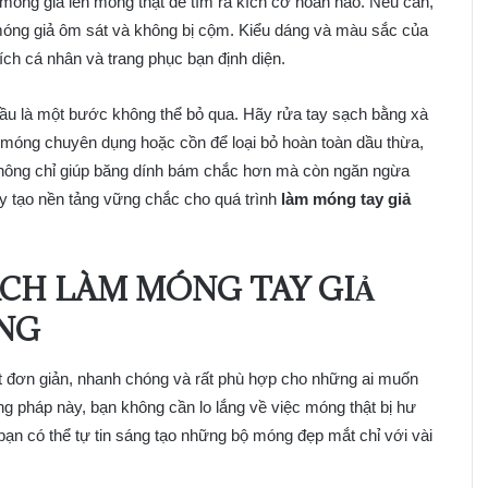
móng giả lên móng thật để tìm ra kích cỡ hoàn hảo. Nếu cần,
óng giả ôm sát và không bị cộm. Kiểu dáng và màu sắc của
ch cá nhân và trang phục bạn định diện.
đầu là một bước không thể bỏ qua. Hãy rửa tay sạch bằng xà
móng chuyên dụng hoặc cồn để loại bỏ hoàn toàn dầu thừa,
không chỉ giúp băng dính bám chắc hơn mà còn ngăn ngừa
 tạo nền tảng vững chắc cho quá trình
làm móng tay giả
ÁCH LÀM MÓNG TAY GIẢ
NG
t đơn giản, nhanh chóng và rất phù hợp cho những ai muốn
g pháp này, bạn không cần lo lắng về việc móng thật bị hư
 bạn có thể tự tin sáng tạo những bộ móng đẹp mắt chỉ với vài