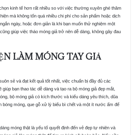
chọn kinh tế hơn rất nhiều so với việc thường xuyên ghé thăm
c hiện mà không tốn quá nhiều chi phí cho sản phẩm hoặc dịch
n ngắn ngày, hoặc đơn giản là khi bạn muốn thử nghiệm một
ũng giúp việc tháo móng giả trở nên dễ dàng, không gây đau
IỆN LÀM MÓNG TAY GIẢ
suôn sẻ và đạt kết quả tốt nhất, việc chuẩn bị đầy đủ các
 giúp bạn thao tác dễ dàng và tạo ra bộ móng giả đẹp mắt,
ng, bộ móng giả có kích thước và kiểu dáng yêu thích, dũa
h bóng móng, que gỗ xử lý biểu bì chết và một ít nước ấm để
áng móng thật là yếu tố quyết định đến vẻ đẹp tự nhiên và