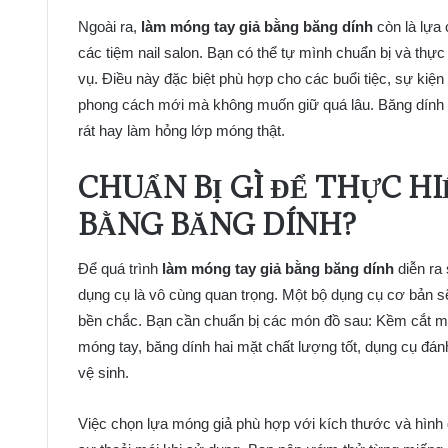
Ngoài ra,
làm móng tay giả bằng băng dính
còn là lựa 
các tiệm nail salon. Bạn có thể tự mình chuẩn bị và thự
vụ. Điều này đặc biệt phù hợp cho các buổi tiệc, sự kiệ
phong cách mới mà không muốn giữ quá lâu. Băng dính c
rát hay làm hỏng lớp móng thật.
CHUẨN BỊ GÌ ĐỂ THỰC H
BẰNG BĂNG DÍNH?
Để quá trình
làm móng tay giả bằng băng dính
diễn ra 
dụng cụ là vô cùng quan trọng. Một bộ dụng cụ cơ bản sẽ
bền chắc. Bạn cần chuẩn bị các món đồ sau: Kềm cắt mó
móng tay, băng dính hai mặt chất lượng tốt, dụng cụ đán
vệ sinh.
Việc chọn lựa móng giả phù hợp với kích thước và hình d