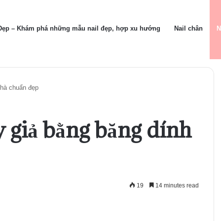
 Đẹp – Khám phá những mẫu nail đẹp, hợp xu hướng
Nail chân
N
nhà chuẩn đẹp
 giả bằng băng dính
19
14 minutes read