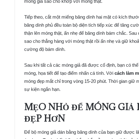
móng giả sao cho khớp với móng thật.
Tiếp theo, cắt một miếng băng dính hai mặt có kích th
băng dính phủ đều toàn bộ diện tích tiếp xúc để tăng c
thận lên móng thật, ấn nhẹ để băng dính bám chắc. Sau đó
sao cho thẳng hàng với móng thật rồi ấn nhẹ và giữ khoả
cường độ bám dính.
Sau khi tất cả các móng giả đã được cố định, bạn có thể 
móng, họa tiết để tạo điểm nhấn cá tính. Với
cách làm m
móng đẹp mắt chỉ trong vòng 15-20 phút. Thời gian giữ 
sự kiện ngắn hạn.
MẸO NHỎ ĐỂ MÓNG GIẢ 
ĐẸP HƠN
Để bộ móng giả dán bằng băng dính của bạn giữ được lâ