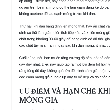
áp dụng. Trước hết, hãy chắc chắn rằng móng thật của 
độ ẩm trên bề mặt móng có thể làm giảm đáng kể độ bá
không acetone để lau sạch móng trước khi dán.
Thứ hai, khi dán băng dính lên móng thật, hãy ấn chặt và 
dính có thể làm giảm diện tích tiếp xúc và khiến móng gi
chặt trong khoảng 30-60 giây để băng dính có đủ thời gi
các chất tẩy rửa mạnh ngay sau khi dán móng, ít nhất tro
Cuối cùng, nếu bạn muốn tăng cường độ bền, có thể cân
dày duy nhất. Điều này giúp tạo ra một lớp đệm tốt hơn
rằng tổng độ dày không quá lớn để tránh cảm giác cộm v
các cạnh móng giả cũng giúp duy trì vẻ đẹp và độ chắc 
ƯU ĐIỂM VÀ HẠN CHẾ KH
MÓNG GIẢ