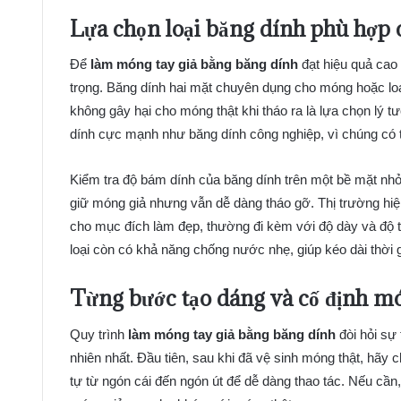
Lựa chọn loại băng dính phù hợp
Để
làm móng tay giả bằng băng dính
đạt hiệu quả cao 
trọng. Băng dính hai mặt chuyên dụng cho móng hoặc lo
không gây hại cho móng thật khi tháo ra là lựa chọn lý 
dính cực mạnh như băng dính công nghiệp, vì chúng có 
Kiểm tra độ bám dính của băng dính trên một bề mặt nhỏ
giữ móng giả nhưng vẫn dễ dàng tháo gỡ. Thị trường hiện
cho mục đích làm đẹp, thường đi kèm với độ dày và độ tr
loại còn có khả năng chống nước nhẹ, giúp kéo dài thời 
Từng bước tạo dáng và cố định mó
Quy trình
làm móng tay giả bằng băng dính
đòi hỏi sự
nhiên nhất. Đầu tiên, sau khi đã vệ sinh móng thật, hã
tự từ ngón cái đến ngón út để dễ dàng thao tác. Nếu cầ