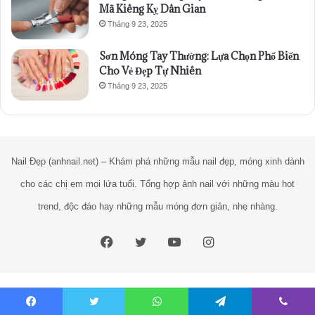
Mã Kiêng Kỵ Dân Gian
Tháng 9 23, 2025
Sơn Móng Tay Thường: Lựa Chọn Phổ Biến
Cho Vẻ Đẹp Tự Nhiên
Tháng 9 23, 2025
Nail Đẹp (anhnail.net) – Khám phá những mẫu nail đẹp, móng xinh dành
cho các chị em mọi lứa tuổi. Tổng hợp ảnh nail với những màu hot
trend, độc đáo hay những mẫu móng đơn giản, nhẹ nhàng.
Facebook
Twitter
YouTube
Instagram
venicestore
Trường tốt nhất
Khóa Học tiếng Anh
Vua Gà Nướng
Facebook
Twitter
WhatsApp
Telegram
Viber