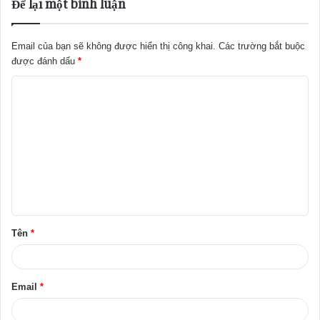
Để lại một bình luận
Email của bạn sẽ không được hiển thị công khai.
Các trường bắt buộc
được đánh dấu
*
B
ì
n
h
l
u
ậ
Tên
*
n
*
Email
*