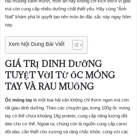
rau muống xanh mướt, món ăn này không chỉ kích thích vị giác
mà còn cung cấp nhiều dưỡng chất thiết yếu. Hãy cùng “Ảnh
Nail” khám phá bí quyết tạo nên món ăn đặc sắc này ngay hôm
nay.
Xem Nội Dung Bài Viết
GIÁ TRỊ DINH DƯỠNG
TUYỆT VỜI TỪ ỐC MÓNG
TAY VÀ RAU MUỐNG
Ốc móng tay
là một loại hải sản không chỉ thơm ngon mà còn
rất giàu dinh dưỡng. Theo các chuyên gia, trong 100g ốc móng
tay có thể chứa khoảng 18g protein, cung cấp năng lượng dồi
dào cho cơ thể. Ngoài ra, chúng còn là nguồn cung cấp canxi
dồi dào, cần thiết cho xương và răng chắc khỏe, cùng với các