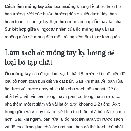
Cách làm móng tay xào rau muống
không hề phức tạp như
bạn tưởng. Với các bước hướng dẫn chi tiết dưới đây, bạn
hoàn toàn có thể tự tay thực hiện món ăn hấp dẫn này tại nhà.
Sự kết hợp giữa vị ngọt tự nhiên của
ốc móng tay
và rau
muống giòn sẽ mang đến một trải nghiệm ẩm thực khó quên.
Làm sạch ốc móng tay kỹ lưỡng để
loại bỏ tạp chất
Ốc móng tay
cần được làm sạch thật kỹ trước khi chế biến để
loại bỏ hoàn toàn bùn đất và cát bẩn. Sau khi mua về, bạn rửa
ốc dưới vòi nước chảy nhiều lần cho sạch bên ngoài. Để ốc
nhả hết chất bẩn bên trong, hãy ngâm ốc trong thau nước có
pha thêm một ít giấm và vài lát ớt tươi khoảng 1-2 tiếng. Axit
trong giấm và vị cay của ớt sẽ kích thích ốc nhả bùn đất nhanh
hơn. Sau khi ngâm, bạn rửa lại ốc một lần nữa với nước sạch
và để ráo. Trong lúc chờ ốc nhả bùn, bạn có thể tranh thủ nhặt