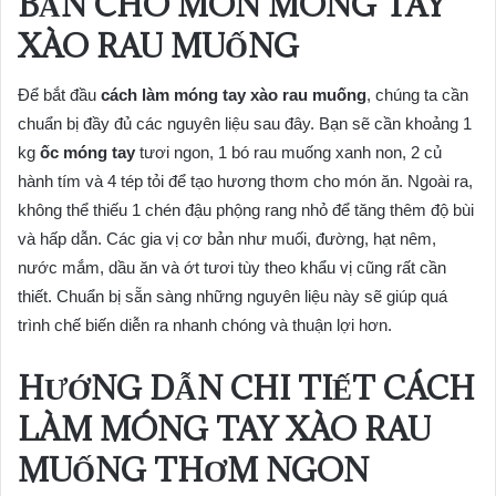
BẢN CHO MÓN MÓNG TAY
XÀO RAU MUỐNG
Để bắt đầu
cách làm móng tay xào rau muống
, chúng ta cần
chuẩn bị đầy đủ các nguyên liệu sau đây. Bạn sẽ cần khoảng 1
kg
ốc móng tay
tươi ngon, 1 bó rau muống xanh non, 2 củ
hành tím và 4 tép tỏi để tạo hương thơm cho món ăn. Ngoài ra,
không thể thiếu 1 chén đậu phộng rang nhỏ để tăng thêm độ bùi
và hấp dẫn. Các gia vị cơ bản như muối, đường, hạt nêm,
nước mắm, dầu ăn và ớt tươi tùy theo khẩu vị cũng rất cần
thiết. Chuẩn bị sẵn sàng những nguyên liệu này sẽ giúp quá
trình chế biến diễn ra nhanh chóng và thuận lợi hơn.
HƯỚNG DẪN CHI TIẾT CÁCH
LÀM MÓNG TAY XÀO RAU
MUỐNG THƠM NGON