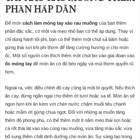
PHẦN HẤP DẪN
Để món
cách làm móng tay xào rau muống
của bạn thêm
phần đặc sắc, có một vài mẹo nhỏ bạn có thể áp dụng. Thay vì
chỉ dùng hành tỏi phi, bạn có thể thêm một chút sả băm hoặc
gừng thái sợi khi phi thơm để tăng cường hương vị cho món
ốc. Một số người còn thích thêm một chút bơ vào giai đoạn xào
ốc móng tay
để món ăn có độ béo ngậy và mùi thơm quyến rũ
hơn.
Ngoài ra, việc điều chỉnh độ cay cũng là một bí quyết. Nếu thích
ăn cay, đừng ngần ngại cho thêm ớt tươi hoặc sa tế. Món ăn sẽ
ngon hơn khi ăn kèm với chén nước chấm muối tiêu chanh
hoặc mắm ớt gừng chua ngọt. Đối với những ai muốn tăng
thêm độ phong phú, có thể thêm một ít nấm mèo thái sợi hoặc
cà rốt thái lát vào xào cùng rau muống, vừa tăng màu sắc vừa
bổ sung thêm chất dinh dưỡng cho món ăn. Sự sáng tạo trong