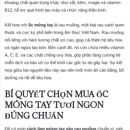
khoáng chất quan trọng khác như sắt, kẽm, magie và vitamin
B12, hỗ trợ quá trình tạo máu và chức năng thần kinh.
Kết hợp với
ốc móng tay
là rau muống, một loại rau xanh quen
thuộc và cực kỳ phổ biến trong ẩm thực Việt Nam. Rau muống
nổi tiếng với hàm lượng chất xơ cao, giúp cải thiện hệ tiêu hóa
và ngăn ngừa táo bón. Bên cạnh đó, nó còn chứa nhiều vitamin
A, C, E, và các chất chống oxy hóa, góp phần tăng cường hệ
miễn dịch và bảo vệ cơ thể khỏi các gốc tự do gây hại. Sự kết
hợp giữa hai nguyên liệu này tạo nên một món ăn cân bằng, bổ
dưỡng và rất dễ tiêu hóa.
BÍ QUYẾT CHỌN MUA ỐC
MÓNG TAY TƯƠI NGON
ĐÚNG CHUẨN
Để có món
cách làm móng tay xào rau muống
chuẩn vị, việc