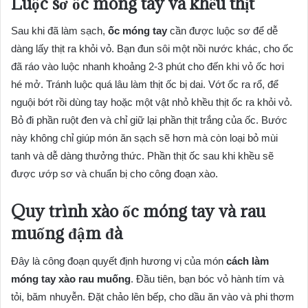
Luộc sơ ốc móng tay và khều thịt
Sau khi đã làm sạch,
ốc móng tay
cần được luộc sơ để dễ
dàng lấy thịt ra khỏi vỏ. Bạn đun sôi một nồi nước khác, cho ốc
đã ráo vào luộc nhanh khoảng 2-3 phút cho đến khi vỏ ốc hơi
hé mở. Tránh luộc quá lâu làm thịt ốc bị dai. Vớt ốc ra rổ, để
nguội bớt rồi dùng tay hoặc một vật nhỏ khều thịt ốc ra khỏi vỏ.
Bỏ đi phần ruột đen và chỉ giữ lại phần thịt trắng của ốc. Bước
này không chỉ giúp món ăn sạch sẽ hơn mà còn loại bỏ mùi
tanh và dễ dàng thưởng thức. Phần thịt ốc sau khi khều sẽ
được ướp sơ và chuẩn bị cho công đoạn xào.
Quy trình xào ốc móng tay và rau
muống đậm đà
Đây là công đoạn quyết định hương vị của món
cách làm
móng tay xào rau muống
. Đầu tiên, bạn bóc vỏ hành tím và
tỏi, băm nhuyễn. Đặt chảo lên bếp, cho dầu ăn vào và phi thơm