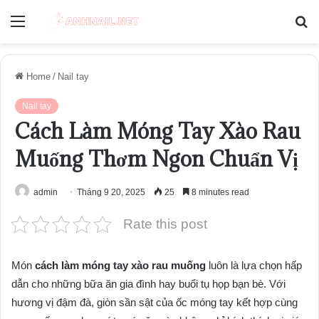
Menu
S
fo
Home
/
Nail tay
Nail tay
Cách Làm Móng Tay Xào Rau
Muống Thơm Ngon Chuẩn Vị
admin
Tháng 9 20, 2025
25
8 minutes read
Rate this post
Món
cách làm móng tay xào rau muống
luôn là lựa chọn hấp
dẫn cho những bữa ăn gia đình hay buổi tụ họp bạn bè. Với
hương vị đậm đà, giòn sần sật của ốc móng tay kết hợp cùng