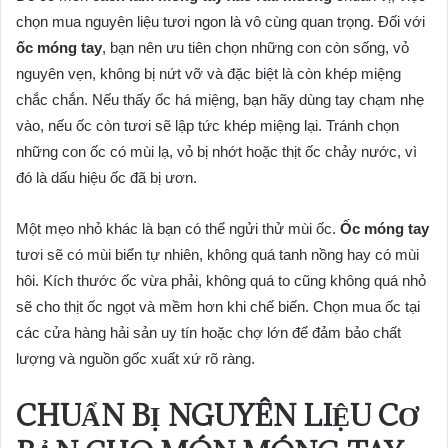
chọn mua nguyên liệu tươi ngon là vô cùng quan trọng. Đối với
ốc móng tay
, bạn nên ưu tiên chọn những con còn sống, vỏ
nguyên vẹn, không bị nứt vỡ và đặc biệt là còn khép miệng
chắc chắn. Nếu thấy ốc há miệng, bạn hãy dùng tay chạm nhẹ
vào, nếu ốc còn tươi sẽ lập tức khép miệng lại. Tránh chọn
những con ốc có mùi lạ, vỏ bị nhớt hoặc thịt ốc chảy nước, vì
đó là dấu hiệu ốc đã bị ươn.
Một mẹo nhỏ khác là bạn có thể ngửi thử mùi ốc.
Ốc móng tay
tươi sẽ có mùi biển tự nhiên, không quá tanh nồng hay có mùi
hôi. Kích thước ốc vừa phải, không quá to cũng không quá nhỏ
sẽ cho thịt ốc ngọt và mềm hơn khi chế biến. Chọn mua ốc tại
các cửa hàng hải sản uy tín hoặc chợ lớn để đảm bảo chất
lượng và nguồn gốc xuất xứ rõ ràng.
CHUẨN BỊ NGUYÊN LIỆU CƠ