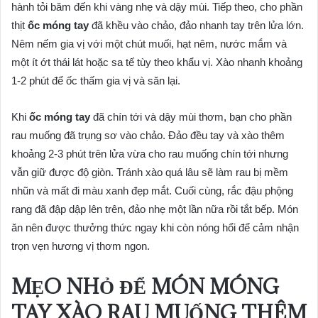
hành tỏi băm đến khi vàng nhẹ và dậy mùi. Tiếp theo, cho phần
thịt
ốc móng tay
đã khều vào chảo, đảo nhanh tay trên lửa lớn.
Nêm nếm gia vị với một chút muối, hạt nêm, nước mắm và
một ít ớt thái lát hoặc sa tế tùy theo khẩu vị. Xào nhanh khoảng
1-2 phút để ốc thấm gia vị và săn lại.
Khi
ốc móng tay
đã chín tới và dậy mùi thơm, bạn cho phần
rau muống đã trụng sơ vào chảo. Đảo đều tay và xào thêm
khoảng 2-3 phút trên lửa vừa cho rau muống chín tới nhưng
vẫn giữ được độ giòn. Tránh xào quá lâu sẽ làm rau bị mềm
nhũn và mất đi màu xanh đẹp mắt. Cuối cùng, rắc đậu phộng
rang đã đập dập lên trên, đảo nhẹ một lần nữa rồi tắt bếp. Món
ăn nên được thưởng thức ngay khi còn nóng hổi để cảm nhận
trọn vẹn hương vị thơm ngon.
MẸO NHỎ ĐỂ MÓN MÓNG
TAY XÀO RAU MUỐNG THÊM