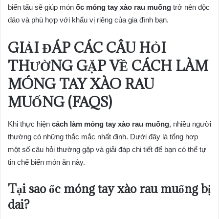
biến tấu sẽ giúp món
ốc móng tay xào rau muống
trở nên độc
đáo và phù hợp với khẩu vị riêng của gia đình bạn.
GIẢI ĐÁP CÁC CÂU HỎI
THƯỜNG GẶP VỀ CÁCH LÀM
MÓNG TAY XÀO RAU
MUỐNG (FAQS)
Khi thực hiện
cách làm móng tay xào rau muống
, nhiều người
thường có những thắc mắc nhất định. Dưới đây là tổng hợp
một số câu hỏi thường gặp và giải đáp chi tiết để bạn có thể tự
tin chế biến món ăn này.
Tại sao ốc móng tay xào rau muống bị
dai?