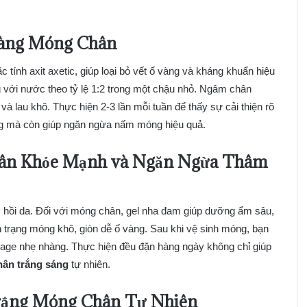
Vàng Móng Chân
tính axit axetic, giúp loại bỏ vết ố vàng và kháng khuẩn hiệu
g với nước theo tỷ lệ 1:2 trong một chậu nhỏ. Ngâm chân
à lau khô. Thực hiện 2-3 lần mỗi tuần để thấy sự cải thiện rõ
ng mà còn giúp ngăn ngừa nấm móng hiệu quả.
hân Khỏe Mạnh và Ngăn Ngừa Thâm
c hồi da. Đối với móng chân, gel nha đam giúp dưỡng ẩm sâu,
trạng móng khô, giòn dễ ố vàng. Sau khi vệ sinh móng, bạn
sage nhẹ nhàng. Thực hiện đều đặn hàng ngày không chỉ giúp
ân trắng sáng
tự nhiên.
Trắng Móng Chân Tự Nhiên