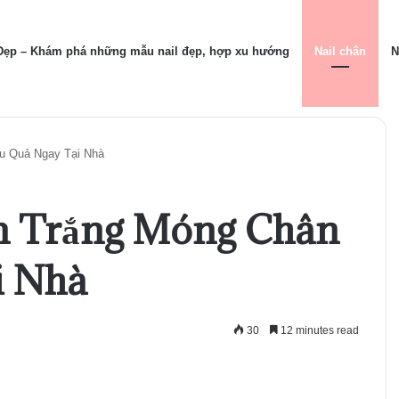
 Đẹp – Khám phá những mẫu nail đẹp, hợp xu hướng
Nail chân
N
u Quả Ngay Tại Nhà
m Trắng Móng Chân
i Nhà
30
12 minutes read