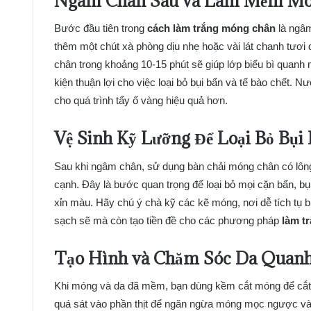
Ngâm Chân Sâu và Làm Mềm M
Bước đầu tiên trong
cách làm trắng móng chân
là ngâm
thêm một chút xà phòng dịu nhẹ hoặc vài lát chanh tư
chân trong khoảng 10-15 phút sẽ giúp lớp biểu bì quanh 
kiện thuận lợi cho việc loại bỏ bụi bẩn và tế bào chết.
cho quá trình tẩy ố vàng hiệu quả hơn.
Vệ Sinh Kỹ Lưỡng Để Loại Bỏ Bụi 
Sau khi ngâm chân, sử dụng bàn chải móng chân có lô
cạnh. Đây là bước quan trọng để loại bỏ mọi cặn bẩn, bụ
xỉn màu. Hãy chú ý chà kỹ các kẽ móng, nơi dễ tích tụ b
sạch sẽ mà còn tạo tiền đề cho các phương pháp
làm t
Tạo Hình và Chăm Sóc Da Quan
Khi móng và da đã mềm, bạn dùng kềm cắt móng để cắt t
quá sát vào phần thịt để ngăn ngừa móng mọc ngược và