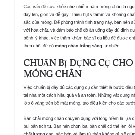
Các vấn đề sức khỏe như nhiễm nấm móng chân là nguy
dày lên, giòn và dễ gãy. Thiếu hụt vitamin và khoáng ch
sắc của móng. Để phòng tránh tình trạng này, bạn nên sử
với hóa chất, và đảm bảo chế độ ăn uống đầy đủ dinh 
bệnh lý khác, việc thăm khám bác sĩ da liễu để được chẩn đ
then chốt để có
móng chân trắng sáng
tự nhiên.
CHUẨN BỊ DỤNG CỤ CHO
MÓNG CHÂN
Việc chuẩn bị đầy đủ các dụng cụ cần thiết là bước đầu 
tại nhà một cách hiệu quả và an toàn. Những vật dụng nà
lớp ố vàng trên bề mặt móng, tạo điều kiện cho các bước 
Bàn chải móng chân chuyên dụng với lông mềm là lựa c
bụi bẩn tích tụ. Bạn nên chọn loại bàn chải có thể len 
chất lượng cao, sắc bén và làm từ thép không gỉ, sẽ gi