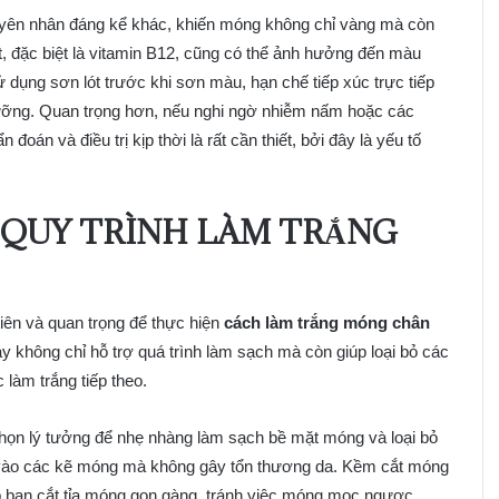
ên nhân đáng kể khác, khiến móng không chỉ vàng mà còn
ất, đặc biệt là vitamin B12, cũng có thể ảnh hưởng đến màu
 dụng sơn lót trước khi sơn màu, hạn chế tiếp xúc trực tiếp
dưỡng. Quan trọng hơn, nếu nghi ngờ nhiễm nấm hoặc các
oán và điều trị kịp thời là rất cần thiết, bởi đây là yếu tố
 QUY TRÌNH LÀM TRẮNG
tiên và quan trọng để thực hiện
cách làm trắng móng chân
y không chỉ hỗ trợ quá trình làm sạch mà còn giúp loại bỏ các
làm trắng tiếp theo.
họn lý tưởng để nhẹ nhàng làm sạch bề mặt móng và loại bỏ
lỏi vào các kẽ móng mà không gây tổn thương da. Kềm cắt móng
úp bạn cắt tỉa móng gọn gàng, tránh việc móng mọc ngược