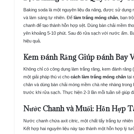
Baking soda là một nguyên liệu đa năng, được sử dụng r
và làm sáng tự nhiên. Để
làm trắng móng chân
, bạn tr
chanh để tạo thành hỗn hợp sệt. Dùng bàn chải mềm thoa
yên khoảng 5-10 phút. Sau đó rửa sạch với nước ấm. Ba
hiệu quả.
Kem Đánh Răng Giúp Đánh Bay V
Không chỉ có công dụng làm trắng răng, kem đánh răng (đ
một giải pháp thú vị cho
cách làm trắng móng chân
tại
chân và dùng bàn chải móng mềm chà nhẹ nhàng trong k
trước khi rửa sạch. Thực hiện 2-3 lần mỗi tuần sẽ giúp
Nước Chanh và Muối: Hỗn Hợp 
Nước chanh chứa axit citric, một chất tẩy trắng tự nhiên
Kết hợp hai nguyên liệu này tạo thành một hỗn hợp lý t