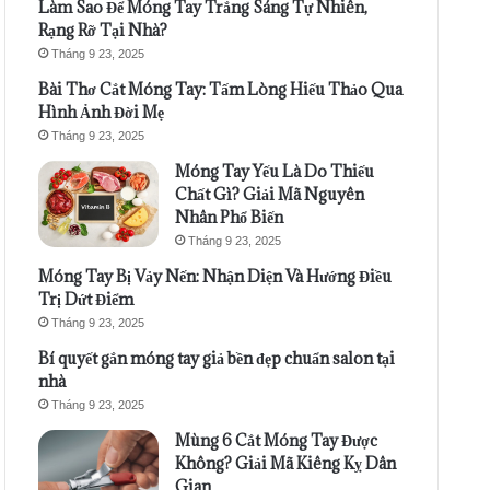
Làm Sao Để Móng Tay Trắng Sáng Tự Nhiên,
Rạng Rỡ Tại Nhà?
Tháng 9 23, 2025
Bài Thơ Cắt Móng Tay: Tấm Lòng Hiếu Thảo Qua
Hình Ảnh Đời Mẹ
Tháng 9 23, 2025
Móng Tay Yếu Là Do Thiếu
Chất Gì? Giải Mã Nguyên
Nhân Phổ Biến
Tháng 9 23, 2025
Móng Tay Bị Vảy Nến: Nhận Diện Và Hướng Điều
Trị Dứt Điểm
Tháng 9 23, 2025
Bí quyết gắn móng tay giả bền đẹp chuẩn salon tại
nhà
Tháng 9 23, 2025
Mùng 6 Cắt Móng Tay Được
Không? Giải Mã Kiêng Kỵ Dân
Gian