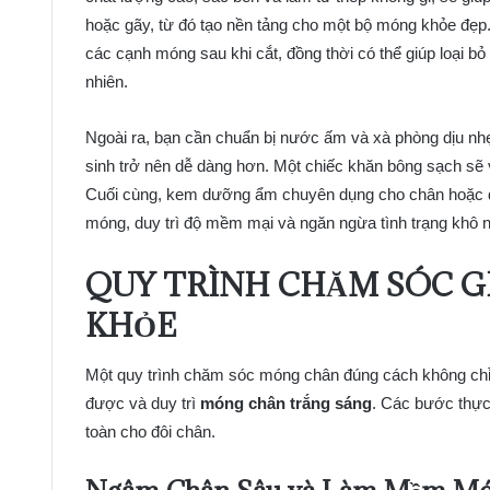
hoặc gãy, từ đó tạo nền tảng cho một bộ móng khỏe đẹp.
các cạnh móng sau khi cắt, đồng thời có thể giúp loại b
nhiên.
Ngoài ra, bạn cần chuẩn bị nước ấm và xà phòng dịu n
sinh trở nên dễ dàng hơn. Một chiếc khăn bông sạch sẽ
Cuối cùng, kem dưỡng ẩm chuyên dụng cho chân hoặc d
móng, duy trì độ mềm mại và ngăn ngừa tình trạng khô 
QUY TRÌNH CHĂM SÓC 
KHỎE
Một quy trình chăm sóc móng chân đúng cách không chỉ g
được và duy trì
móng chân trắng sáng
. Các bước thực
toàn cho đôi chân.