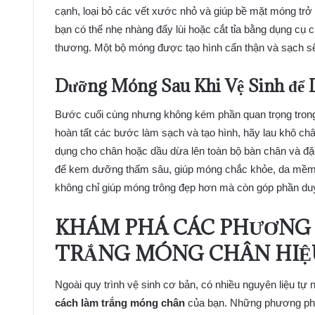
cạnh, loại bỏ các vết xước nhỏ và giúp bề mặt móng trở
bạn có thể nhẹ nhàng đẩy lùi hoặc cắt tỉa bằng dụng cụ 
thương. Một bộ móng được tạo hình cẩn thận và sạch s
Dưỡng Móng Sau Khi Vệ Sinh để 
Bước cuối cùng nhưng không kém phần quan trọng trong
hoàn tất các bước làm sạch và tạo hình, hãy lau khô
dụng cho chân hoặc dầu dừa lên toàn bộ bàn chân và đ
để kem dưỡng thấm sâu, giúp móng chắc khỏe, da mềm 
không chỉ giúp móng trông đẹp hơn mà còn góp phần duy
KHÁM PHÁ CÁC PHƯƠNG 
TRẮNG MÓNG CHÂN HIỆ
Ngoài quy trình vệ sinh cơ bản, có nhiều nguyên liệu tự n
cách làm trắng móng chân
của bạn. Những phương pháp