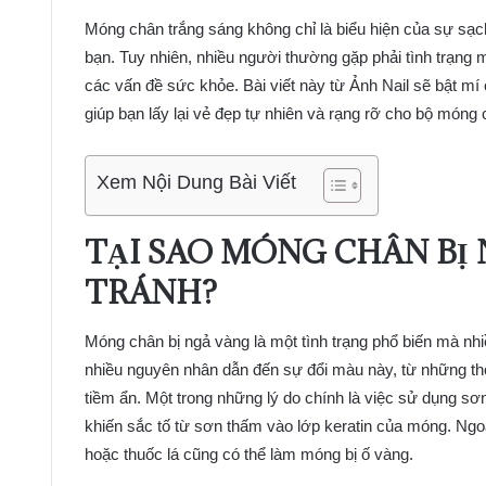
Móng chân trắng sáng không chỉ là biểu hiện của sự sạc
bạn. Tuy nhiên, nhiều người thường gặp phải tình trạng 
các vấn đề sức khỏe. Bài viết này từ Ảnh Nail sẽ bật mí c
giúp bạn lấy lại vẻ đẹp tự nhiên và rạng rỡ cho bộ móng
Xem Nội Dung Bài Viết
TẠI SAO MÓNG CHÂN BỊ
TRÁNH?
Móng chân bị ngả vàng là một tình trạng phổ biến mà nh
nhiều nguyên nhân dẫn đến sự đổi màu này, từ những th
tiềm ẩn. Một trong những lý do chính là việc sử dụng sơ
khiến sắc tố từ sơn thấm vào lớp keratin của móng. Ngoà
hoặc thuốc lá cũng có thể làm móng bị ố vàng.