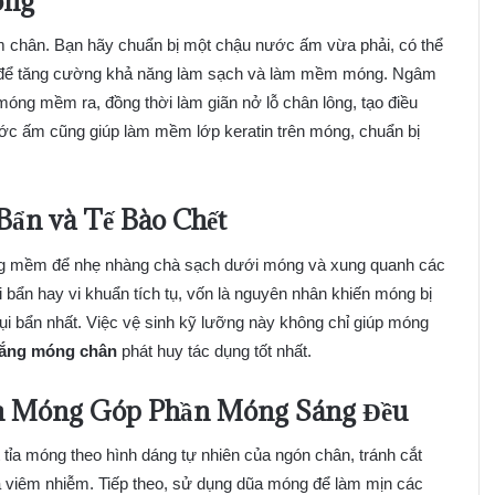
óng
 chân. Bạn hãy chuẩn bị một chậu nước ấm vừa phải, có thể
ơi để tăng cường khả năng làm sạch và làm mềm móng. Ngâm
móng mềm ra, đồng thời làm giãn nở lỗ chân lông, tạo điều
 Nước ấm cũng giúp làm mềm lớp keratin trên móng, chuẩn bị
Bẩn và Tế Bào Chết
ng mềm để nhẹ nhàng chà sạch dưới móng và xung quanh các
i bẩn hay vi khuẩn tích tụ, vốn là nguyên nhân khiến móng bị
ụi bẩn nhất. Việc vệ sinh kỹ lưỡng này không chỉ giúp móng
rắng móng chân
phát huy tác dụng tốt nhất.
h Móng Góp Phần Móng Sáng Đều
ỉa móng theo hình dáng tự nhiên của ngón chân, tránh cắt
 viêm nhiễm. Tiếp theo, sử dụng dũa móng để làm mịn các