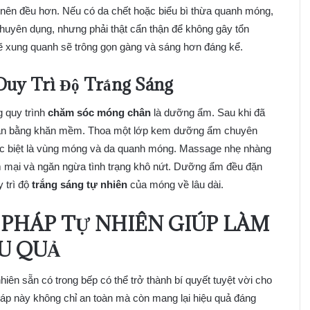
 nên đều hơn. Nếu có da chết hoặc biểu bì thừa quanh móng,
chuyên dụng, nhưng phải thật cẩn thận để không gây tổn
ẽ xung quanh sẽ trông gọn gàng và sáng hơn đáng kể.
Duy Trì Độ Trắng Sáng
 quy trình
chăm sóc móng chân
là dưỡng ẩm. Sau khi đã
 chân bằng khăn mềm. Thoa một lớp kem dưỡng ẩm chuyên
ặc biệt là vùng móng và da quanh móng. Massage nhẹ nhàng
mại và ngăn ngừa tình trạng khô nứt. Dưỡng ẩm đều đặn
 trì độ
trắng sáng tự nhiên
của móng về lâu dài.
PHÁP TỰ NHIÊN GIÚP LÀM
U QUẢ
hiên sẵn có trong bếp có thể trở thành bí quyết tuyệt vời cho
 này không chỉ an toàn mà còn mang lại hiệu quả đáng