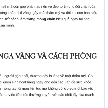
h sẽ mà còn góp phần tạo nên vẻ đẹp tự tin cho đôi chân của
móng chân bị ố vàng, gây mất thẩm mỹ và đôi khi còn báo hiệu
hi tiết
cách làm trắng móng chân
hiệu quả ngay tại nhà,
 của mình.
 NGẢ VÀNG VÀ CÁCH PHÒNG
iều người gặp phải, thường gây lo lắng về mặt thẩm mỹ. Có
ói quen sinh hoạt hàng ngày cho đến các vấn đề sức khỏe
n móng tay tối màu liên tục mà không có lớp sơn lót bảo vệ,
i ra, việc tiếp xúc thường xuyên với các chất tẩy rửa mạnh