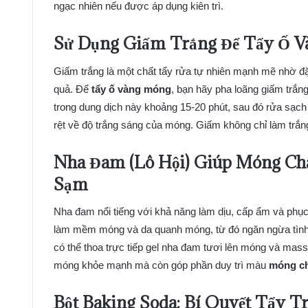
ngạc nhiên nếu được áp dụng kiên trì.
Sử Dụng Giấm Trắng Để Tẩy Ố 
Giấm trắng là một chất tẩy rửa tự nhiên mạnh mẽ nhờ đặc 
quả. Để
tẩy ố vàng móng
, bạn hãy pha loãng giấm trắn
trong dung dịch này khoảng 15-20 phút, sau đó rửa sạch v
rệt về độ trắng sáng của móng. Giấm không chỉ làm trắ
Nha Đam (Lô Hội) Giúp Móng C
Sạm
Nha đam nổi tiếng với khả năng làm dịu, cấp ẩm và phụ
làm mềm móng và da quanh móng, từ đó ngăn ngừa tình 
có thể thoa trực tiếp gel nha đam tươi lên móng và mas
móng khỏe mạnh mà còn góp phần duy trì màu
móng ch
Bột Baking Soda: Bí Quyết Tẩy 