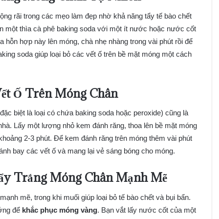
ộng rãi trong các mẹo làm đẹp nhờ khả năng tẩy tế bào chết
ộn một thìa cà phê baking soda với một ít nước hoặc nước cốt
 hỗn hợp này lên móng, chà nhẹ nhàng trong vài phút rồi để
king soda giúp loại bỏ các vết ố trên bề mặt móng một cách
ết Ố Trên Móng Chân
ặc biệt là loại có chứa baking soda hoặc peroxide) cũng là
 nhà. Lấy một lượng nhỏ kem đánh răng, thoa lên bề mặt móng
hoảng 2-3 phút. Để kem đánh răng trên móng thêm vài phút
 đánh bay các vết ố và mang lại vẻ sáng bóng cho móng.
Tẩy Trắng Móng Chân Mạnh Mẽ
 mạnh mẽ, trong khi muối giúp loại bỏ tế bào chết và bụi bẩn.
ưởng để
khắc phục móng vàng
. Bạn vắt lấy nước cốt của một