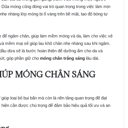
 Dũa móng cũng đóng vai trò quan trọng trong việc làm mịn
ỏ nhẹ nhàng lớp móng bị ố vàng trên bề mặt, tạo độ bóng tự
hẹ để ngâm chân, giúp làm mềm móng và da, làm cho việc vệ
 và mềm mại sẽ giúp lau khô chân nhẹ nhàng sau khi ngâm.
ầu dừa sẽ là bước hoàn thiện để dưỡng ẩm cho da và
nứt, góp phần giữ cho
móng chân trắng sáng
lâu dài.
GIÚP MÓNG CHÂN SÁNG
iúp loại bỏ bụi bẩn mà còn là nền tảng quan trọng để đạt
 hiện cần được chú trọng để đảm bảo hiệu quả tối ưu và an