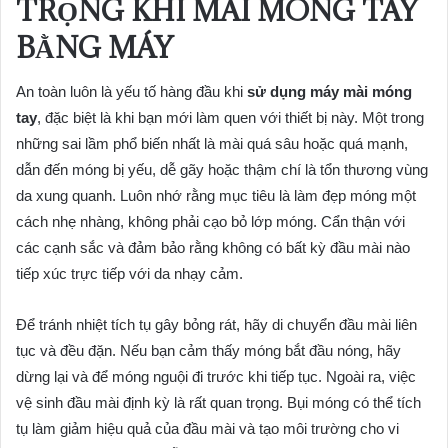
TRỌNG KHI MÀI MÓNG TAY
BẰNG MÁY
An toàn luôn là yếu tố hàng đầu khi
sử dụng máy mài móng
tay
, đặc biệt là khi bạn mới làm quen với thiết bị này. Một trong
những sai lầm phổ biến nhất là mài quá sâu hoặc quá mạnh,
dẫn đến móng bị yếu, dễ gãy hoặc thậm chí là tổn thương vùng
da xung quanh. Luôn nhớ rằng mục tiêu là làm đẹp móng một
cách nhẹ nhàng, không phải cạo bỏ lớp móng. Cẩn thận với
các cạnh sắc và đảm bảo rằng không có bất kỳ đầu mài nào
tiếp xúc trực tiếp với da nhạy cảm.
Để tránh nhiệt tích tụ gây bỏng rát, hãy di chuyển đầu mài liên
tục và đều đặn. Nếu bạn cảm thấy móng bắt đầu nóng, hãy
dừng lại và để móng nguội đi trước khi tiếp tục. Ngoài ra, việc
vệ sinh đầu mài định kỳ là rất quan trọng. Bụi móng có thể tích
tụ làm giảm hiệu quả của đầu mài và tạo môi trường cho vi