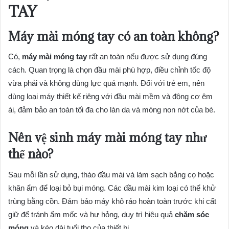
TAY
Máy mài móng tay có an toàn không?
Có,
máy mài móng tay
rất an toàn nếu được sử dụng đúng
cách. Quan trọng là chọn đầu mài phù hợp, điều chỉnh tốc độ
vừa phải và không dùng lực quá mạnh. Đối với trẻ em, nên
dùng loại máy thiết kế riêng với đầu mài mềm và động cơ êm
ái, đảm bảo an toàn tối đa cho làn da và móng non nớt của bé.
Nên vệ sinh máy mài móng tay như
thế nào?
Sau mỗi lần sử dụng, tháo đầu mài và làm sạch bằng cọ hoặc
khăn ẩm để loại bỏ bụi móng. Các đầu mài kim loại có thể khử
trùng bằng cồn. Đảm bảo máy khô ráo hoàn toàn trước khi cất
giữ để tránh ẩm mốc và hư hỏng, duy trì hiệu quả
chăm sóc
móng
và kéo dài tuổi thọ của thiết bị.