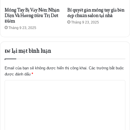
Móng Tay Bị Vảy Nến: Nhận
Bí quyết gắn móng tay giả bền
Diện Và Hướng Điều Trị Dứt
đẹp chuẩn salon tại nhà
Điểm
Tháng 9 23, 2025
Tháng 9 23, 2025
Để lại một bình luận
Email của bạn sẽ không được hiển thị công khai.
Các trường bắt buộc
được đánh dấu
*
B
ì
n
h
l
u