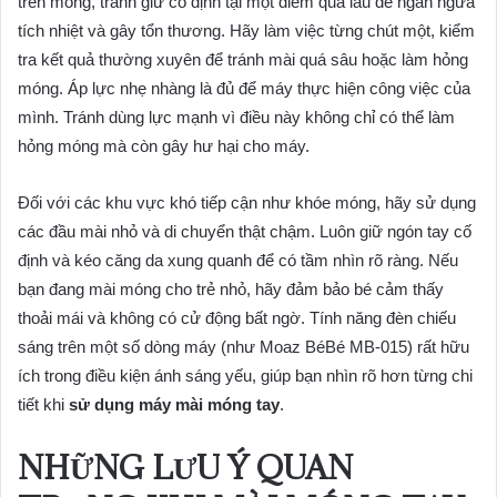
trên móng, tránh giữ cố định tại một điểm quá lâu để ngăn ngừa
tích nhiệt và gây tổn thương. Hãy làm việc từng chút một, kiểm
tra kết quả thường xuyên để tránh mài quá sâu hoặc làm hỏng
móng. Áp lực nhẹ nhàng là đủ để máy thực hiện công việc của
mình. Tránh dùng lực mạnh vì điều này không chỉ có thể làm
hỏng móng mà còn gây hư hại cho máy.
Đối với các khu vực khó tiếp cận như khóe móng, hãy sử dụng
các đầu mài nhỏ và di chuyển thật chậm. Luôn giữ ngón tay cố
định và kéo căng da xung quanh để có tầm nhìn rõ ràng. Nếu
bạn đang mài móng cho trẻ nhỏ, hãy đảm bảo bé cảm thấy
thoải mái và không có cử động bất ngờ. Tính năng đèn chiếu
sáng trên một số dòng máy (như Moaz BéBé MB-015) rất hữu
ích trong điều kiện ánh sáng yếu, giúp bạn nhìn rõ hơn từng chi
tiết khi
sử dụng máy mài móng tay
.
NHỮNG LƯU Ý QUAN