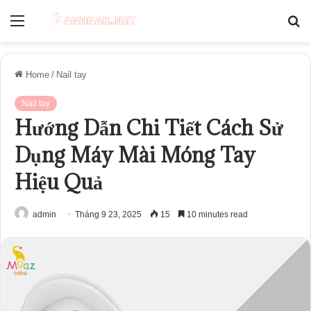
Menu
S
fo
Home
/
Nail tay
Nail tay
Hướng Dẫn Chi Tiết Cách Sử
Dụng Máy Mài Móng Tay
Hiệu Quả
admin
Tháng 9 23, 2025
15
10 minutes read