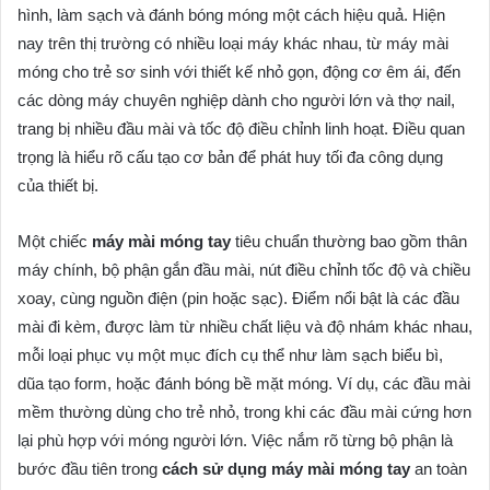
hình, làm sạch và đánh bóng móng một cách hiệu quả. Hiện
nay trên thị trường có nhiều loại máy khác nhau, từ máy mài
móng cho trẻ sơ sinh với thiết kế nhỏ gọn, động cơ êm ái, đến
các dòng máy chuyên nghiệp dành cho người lớn và thợ nail,
trang bị nhiều đầu mài và tốc độ điều chỉnh linh hoạt. Điều quan
trọng là hiểu rõ cấu tạo cơ bản để phát huy tối đa công dụng
của thiết bị.
Một chiếc
máy mài móng tay
tiêu chuẩn thường bao gồm thân
máy chính, bộ phận gắn đầu mài, nút điều chỉnh tốc độ và chiều
xoay, cùng nguồn điện (pin hoặc sạc). Điểm nổi bật là các đầu
mài đi kèm, được làm từ nhiều chất liệu và độ nhám khác nhau,
mỗi loại phục vụ một mục đích cụ thể như làm sạch biểu bì,
dũa tạo form, hoặc đánh bóng bề mặt móng. Ví dụ, các đầu mài
mềm thường dùng cho trẻ nhỏ, trong khi các đầu mài cứng hơn
lại phù hợp với móng người lớn. Việc nắm rõ từng bộ phận là
bước đầu tiên trong
cách sử dụng máy mài móng tay
an toàn