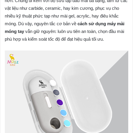
hơn. Chúng đi kèm với bộ sưu tập đầu mài đa dạng, làm từ các
vật liệu như carbide, ceramic, hay kim cương, phục vụ cho
nhiều kỹ thuật phức tạp như mài gel, acrylic, hay điêu khắc
móng. Dù vậy, nguyên tắc cơ bản về
cách sử dụng máy mài
móng tay
vẫn giữ nguyên: luôn ưu tiên an toàn, chọn đầu mài
phù hợp và kiểm soát tốc độ để đạt hiệu quả tối ưu.