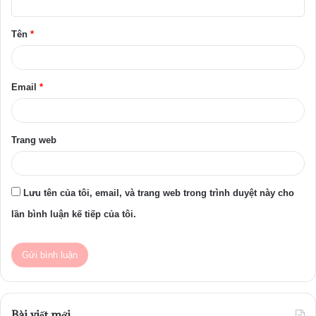
ậ
Tên
*
n
*
Email
*
Trang web
Lưu tên của tôi, email, và trang web trong trình duyệt này cho
lần bình luận kế tiếp của tôi.
Bài viết mới