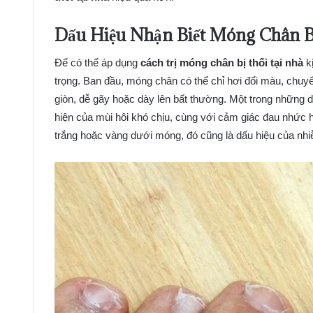
Dấu Hiệu Nhận Biết Móng Chân B
Để có thể áp dụng
cách trị móng chân bị thối tại nhà
kị
trọng. Ban đầu, móng chân có thể chỉ hơi đổi màu, chuy
giòn, dễ gãy hoặc dày lên bất thường. Một trong những 
hiện của mùi hôi khó chịu, cùng với cảm giác đau nhức
trắng hoặc vàng dưới móng, đó cũng là dấu hiệu của nh