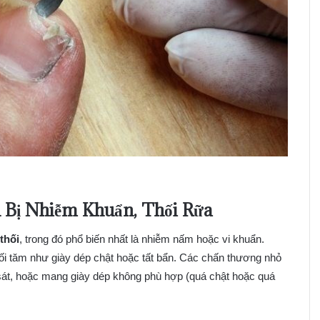
 Bị Nhiễm Khuẩn, Thối Rữa
thối
, trong đó phổ biến nhất là nhiễm nấm hoặc vi khuẩn.
ối tăm như giày dép chật hoặc tất bẩn. Các chấn thương nhỏ
 sát, hoặc mang giày dép không phù hợp (quá chật hoặc quá