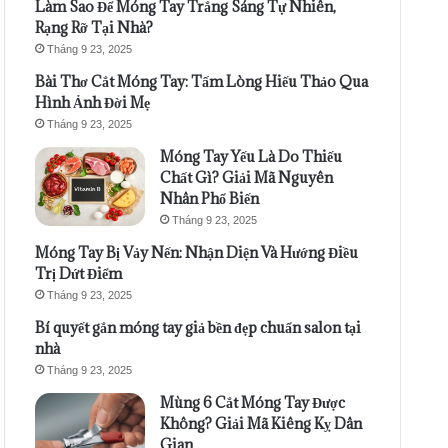
Làm Sao Để Móng Tay Trắng Sáng Tự Nhiên,
Rạng Rỡ Tại Nhà?
Tháng 9 23, 2025
Bài Thơ Cắt Móng Tay: Tấm Lòng Hiếu Thảo Qua
Hình Ảnh Đời Mẹ
Tháng 9 23, 2025
Móng Tay Yếu Là Do Thiếu
Chất Gì? Giải Mã Nguyên
Nhân Phổ Biến
Tháng 9 23, 2025
Móng Tay Bị Vảy Nến: Nhận Diện Và Hướng Điều
Trị Dứt Điểm
Tháng 9 23, 2025
Bí quyết gắn móng tay giả bền đẹp chuẩn salon tại
nhà
Tháng 9 23, 2025
Mùng 6 Cắt Móng Tay Được
Không? Giải Mã Kiêng Kỵ Dân
Gian