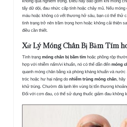
không quá nghiêm trọng. Điều này bao gồm khi móng chỉ
tấy dữ dội, đau nhức cấp tính hoặc chảy mủ. Nếu móng 
máu hoặc không có vết thương hở sâu, bạn có thể thử cá
tình trạng trở nên trầm trọng hơn hoặc không cải thiện sa
điều cần thiết.
Xử Lý Móng Chân Bị Bầm Tím ho
Tình trạng
móng chân bị bầm tím
hoặc phồng rộp thườn
hợp với nhiễm nấm/vi khuẩn, nó có thể dẫn đến
móng ch
quanh móng chân bằng xà phòng kháng khuẩn và nước ấm
tróc hoặc hư hại nặng do
nhiễm trùng móng chân
, hãy
khử trùng. Chườm đá lạnh lên vùng bị tổn thương khoảng 2
Đối với cơn đau, có thể sử dụng thuốc giảm đau không 