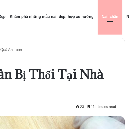
 Đẹp – Khám phá những mẫu nail đẹp, hợp xu hướng
Nail chân
N
u Quả An Toàn
n Bị Thối Tại Nhà
23
11 minutes read