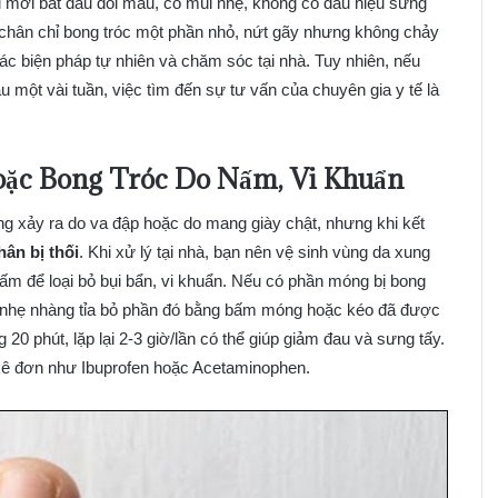
 mới bắt đầu đổi màu, có mùi nhẹ, không có dấu hiệu sưng
chân chỉ bong tróc một phần nhỏ, nứt gãy nhưng không chảy
c biện pháp tự nhiên và chăm sóc tại nhà. Tuy nhiên, nếu
u một vài tuần, việc tìm đến sự tư vấn của chuyên gia y tế là
ặc Bong Tróc Do Nấm, Vi Khuẩn
g xảy ra do va đập hoặc do mang giày chật, nhưng khi kết
ân bị thối
. Khi xử lý tại nhà, bạn nên vệ sinh vùng da xung
 để loại bỏ bụi bẩn, vi khuẩn. Nếu có phần móng bị bong
 nhẹ nhàng tỉa bỏ phần đó bằng bấm móng hoặc kéo đã được
0 phút, lặp lại 2-3 giờ/lần có thể giúp giảm đau và sưng tấy.
kê đơn như Ibuprofen hoặc Acetaminophen.