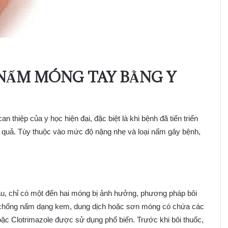
 NẤM MÓNG TAY BẰNG Y
 thiệp của y học hiện đại, đặc biệt là khi bệnh đã tiến triển
 quả. Tùy thuộc vào mức độ nặng nhẹ và loại nấm gây bệnh,
ầu, chỉ có một đến hai móng bị ảnh hưởng, phương pháp bôi
uốc chống nấm dạng kem, dung dịch hoặc sơn móng có chứa các
oặc Clotrimazole được sử dụng phổ biến. Trước khi bôi thuốc,