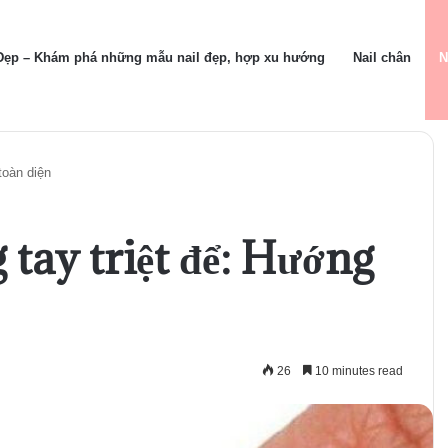
 Đẹp – Khám phá những mẫu nail đẹp, hợp xu hướng
Nail chân
N
toàn diện
tay triệt để: Hướng
26
10 minutes read