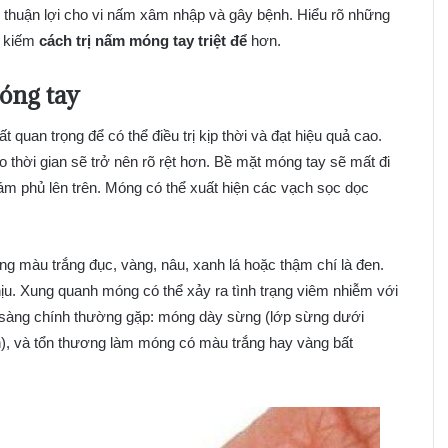
 thuận lợi cho vi nấm xâm nhập và gây bệnh. Hiểu rõ những
m kiếm
cách trị nấm móng tay triệt để
hơn.
óng tay
ất quan trọng để có thể điều trị kịp thời và đạt hiệu quả cao.
 thời gian sẽ trở nên rõ rệt hơn. Bề mặt móng tay sẽ mất đi
ám phủ lên trên. Móng có thể xuất hiện các vạch sọc dọc
g màu trắng đục, vàng, nâu, xanh lá hoặc thậm chí là đen.
ịu. Xung quanh móng có thể xảy ra tình trạng viêm nhiễm với
âm sàng chính thường gặp: móng dày sừng (lớp sừng dưới
n), và tổn thương làm móng có màu trắng hay vàng bất