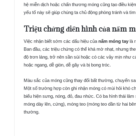
hệ miễn dịch hoặc chấn thương móng cũng tạo điều kiện
yếu tố này sẽ giúp chúng ta chủ động phòng tránh và tì
Triệu chứng điển hình của nấm m
Việc nhận biết sớm các dấu hiệu của
nấm móng tay
là r
Ban đầu, các triệu chứng có thể khá mờ nhạt, nhưng theo
độ trơn láng, trở nên sần sùi hoặc có các vảy mịn như c
hoặc ngang, dễ giòn, dễ gãy và bị bong tróc.
Màu sắc của móng cũng thay đổi bất thường, chuyển san
Một số trường hợp còn ghi nhận móng có mùi hôi khó ch
biểu hiện sưng, nóng, đỏ, đau nhức. Có ba hình thái l
móng dày lên, cứng), móng teo (móng teo dần từ hai bê
thường.