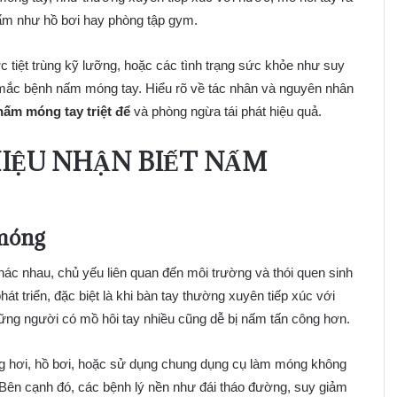
nấm như hồ bơi hay phòng tập gym.
tiệt trùng kỹ lưỡng, hoặc các tình trạng sức khỏe như suy
 mắc bệnh nấm móng tay. Hiểu rõ về tác nhân và nguyên nhân
 nấm móng tay triệt để
và phòng ngừa tái phát hiệu quả.
IỆU NHẬN BIẾT NẤM
 móng
hác nhau, chủ yếu liên quan đến môi trường và thói quen sinh
át triển, đặc biệt là khi bàn tay thường xuyên tiếp xúc với
ng người có mồ hôi tay nhiều cũng dễ bị nấm tấn công hơn.
ng hơi, hồ bơi, hoặc sử dụng chung dụng cụ làm móng không
 Bên cạnh đó, các bệnh lý nền như đái tháo đường, suy giảm