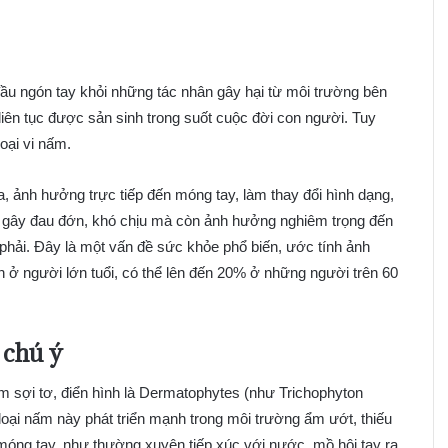
đầu ngón tay khỏi những tác nhân gây hại từ môi trường bên
liên tục được sản sinh trong suốt cuộc đời con người. Tuy
loại vi nấm.
, ảnh hưởng trực tiếp đến móng tay, làm thay đổi hình dạng,
 gây đau đớn, khó chịu mà còn ảnh hưởng nghiêm trọng đến
hải. Đây là một vấn đề sức khỏe phổ biến, ước tính ảnh
n ở người lớn tuổi, có thể lên đến 20% ở những người trên 60
 chú ý
sợi tơ, điển hình là Dermatophytes (như Trichophyton
oại nấm này phát triển mạnh trong môi trường ẩm ướt, thiếu
óng tay, như thường xuyên tiếp xúc với nước, mồ hôi tay ra