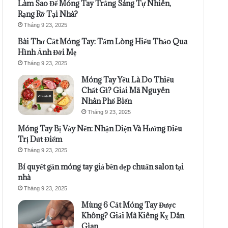
Làm Sao Để Móng Tay Trắng Sáng Tự Nhiên,
Rạng Rỡ Tại Nhà?
Tháng 9 23, 2025
Bài Thơ Cắt Móng Tay: Tấm Lòng Hiếu Thảo Qua
Hình Ảnh Đời Mẹ
Tháng 9 23, 2025
Móng Tay Yếu Là Do Thiếu
Chất Gì? Giải Mã Nguyên
Nhân Phổ Biến
Tháng 9 23, 2025
Móng Tay Bị Vảy Nến: Nhận Diện Và Hướng Điều
Trị Dứt Điểm
Tháng 9 23, 2025
Bí quyết gắn móng tay giả bền đẹp chuẩn salon tại
nhà
Tháng 9 23, 2025
Mùng 6 Cắt Móng Tay Được
Không? Giải Mã Kiêng Kỵ Dân
Gian