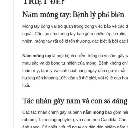
TRIỆT ĐỂ?
Nấm móng tay: Bệnh lý phổ biến
Móng tay đóng vai trò quan trọng trong việc bảo vệ các 
ngoài. Cấu tạo của móng tay bao gồm nhiều lớp keratin, 
nhiên, móng tay rất dễ bị tổn thương, đặc biệt là bởi các 
Nấm móng tay
là một bệnh nhiễm trùng do vi nấm gây ra
màu sắc và độ bóng tự nhiên của móng. Bệnh không chỉ
thẩm mỹ, tâm lý và sinh hoạt hàng ngày của người mắc p
hưởng đến khoảng 10% dân số thế giới, với tỷ lệ cao hơ
tuổi.
Tác nhân gây nấm và con số đáng
Các tác nhân chính gây ra bệnh
nấm móng
bao gồm nấm 
rubrum, T. mentagrophytes), và nấm men Candida. Các l
ánh sáng. Có nhiều yếu tố nguy cơ dẫn đến nhiễm nấm m