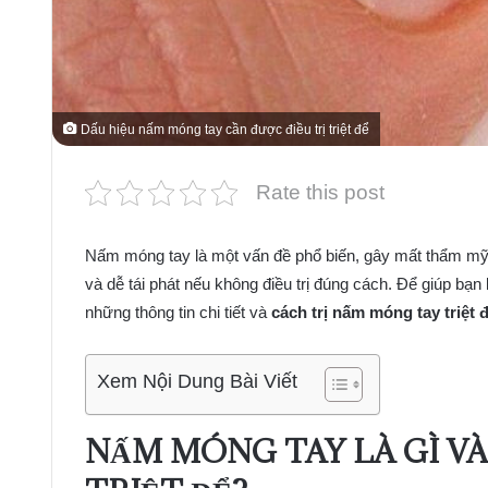
Dấu hiệu nấm móng tay cần được điều trị triệt để
Rate this post
Nấm móng tay là một vấn đề phổ biến, gây mất thẩm mỹ 
và dễ tái phát nếu không điều trị đúng cách. Để giúp bạn l
những thông tin chi tiết và
cách trị nấm móng tay triệt 
Xem Nội Dung Bài Viết
NẤM MÓNG TAY LÀ GÌ VÀ 