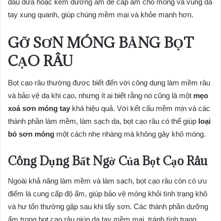
dầu dừa hoặc kem dưỡng ẩm để cấp ẩm cho móng và vùng da
tay xung quanh, giúp chúng mềm mại và khỏe mạnh hơn.
GỠ SƠN MÓNG BẰNG BỌT
CẠO RÂU
Bọt cạo râu thường được biết đến với công dụng làm mềm râu
và bảo vệ da khi cạo, nhưng ít ai biết rằng nó cũng là một
mẹo
xoá sơn móng tay
khá hiệu quả. Với kết cấu mềm mịn và các
thành phần làm mềm, làm sạch da, bọt cạo râu có thể giúp
loại
bỏ sơn móng
một cách nhẹ nhàng mà không gây khô móng.
Công Dụng Bất Ngờ Của Bọt Cạo Râu
Ngoài khả năng làm mềm và làm sạch, bọt cạo râu còn có ưu
điểm là cung cấp độ ẩm, giúp bảo vệ móng khỏi tình trạng khô
và hư tổn thường gặp sau khi tẩy sơn. Các thành phần dưỡng
ẩm trong bọt cạo râu giúp da tay mềm mại, tránh tình trạng