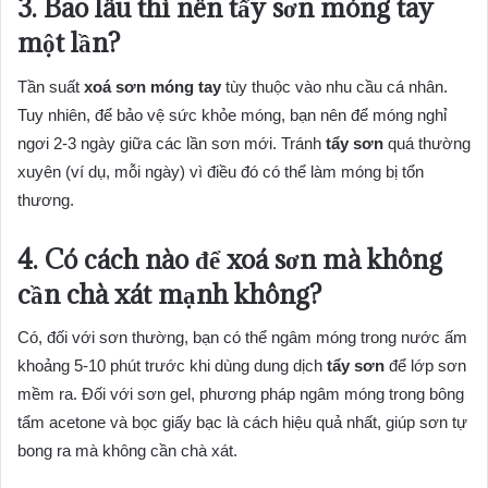
3. Bao lâu thì nên
tẩy sơn móng tay
một lần?
Tần suất
xoá sơn móng tay
tùy thuộc vào nhu cầu cá nhân.
Tuy nhiên, để bảo vệ sức khỏe móng, bạn nên để móng nghỉ
ngơi 2-3 ngày giữa các lần sơn mới. Tránh
tẩy sơn
quá thường
xuyên (ví dụ, mỗi ngày) vì điều đó có thể làm móng bị tổn
thương.
4. Có cách nào để
xoá sơn
mà không
cần chà xát mạnh không?
Có, đối với sơn thường, bạn có thể ngâm móng trong nước ấm
khoảng 5-10 phút trước khi dùng dung dịch
tẩy sơn
để lớp sơn
mềm ra. Đối với sơn gel, phương pháp ngâm móng trong bông
tẩm acetone và bọc giấy bạc là cách hiệu quả nhất, giúp sơn tự
bong ra mà không cần chà xát.