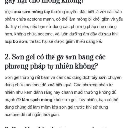
gây hại cho móng không?
Việc
xoá sơn móng tay
thường xuyên, đặc biệt là với các sản
phẩm chứa acetone mạnh, có thể làm móng bị khô, giòn và yếu
đi. Tuy nhiên, nếu bạn sử dụng các phương pháp nhẹ nhàng
hơn, không chứa acetone, và luôn dưỡng ẩm đầy đủ sau khi
loại bỏ sơn
, thì tác hại sẽ được giảm thiểu đáng kể.
2. Sơn gel có thể
gỡ sơn
bằng các
phương pháp tự nhiên không?
Sơn gel thường rất bám và cần các dung dịch
tẩy sơn
chuyên
dụng chứa acetone để
xoá
hiệu quả. Các phương pháp tự
nhiên như kem đánh răng hay chanh muối thường không đủ
mạnh để
làm sạch móng
khỏi sơn gel. Tuy nhiên, bạn có thể
dùng chúng để làm mềm lớp sơn gel trước khi sử dụng
acetone để rút ngắn thời gian.