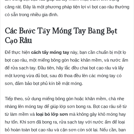
căng rát. Đây là một phương pháp tiện lợi vì bọt cạo râu thường
có sẵn trong nhiều gia đình.
Các Bước Tẩy Móng Tay Bằng Bọt
Cạo Râu
Để thực hiện
cách tẩy móng tay
này, bạn cần chuẩn bị một lọ
bọt cạo râu, một miếng bông gòn hoặc khăn mềm, và nước ấm
để rửa sạch tay. Đầu tiên, hãy lắc đều chai bọt cạo râu và lấy
một lượng vừa đủ bọt, sau đó thoa đều lên các móng tay có
sơn, đảm bảo bọt phủ kín bề mặt móng.
Tiếp theo, sử dụng miếng bông gòn hoặc khăn mềm, chà nhẹ
nhàng lên móng tay để giúp lớp sơn bong ra. Bọt cạo râu sẽ từ
từ làm mềm và
loại bỏ lớp sơn
mà không gây khô móng hay
hư tổn. Khi sơn đã bong ra, rửa sạch tay với nước ấm để loại
bỏ hoàn toàn bọt cạo râu và cặn sơn còn sót lại. Nếu cần, bạn