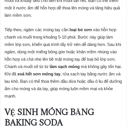
muối và khuấy đều cho đến khi muối tan hết. Bạn có thể thêm
một ít nước ấm để hỗn hợp dễ thoa lên móng và tăng hiệu quả
làm mềm sơn.
Tiếp theo, ngâm các móng tay cần
loại bỏ sơn
vào hỗn hợp
chanh và muối trong khoảng 5-10 phút. Bước này giúp làm
mềm lớp sơn, khiến quá trình tẩy trở nên dễ dàng hơn. Sau khi
ngâm, dùng một miếng bông gòn hoặc khăn mềm nhúng vào
hỗn hợp và chà nhẹ lên bề mặt móng tay để loại bỏ lớp sơn.
Chanh và muối sẽ từ từ
làm sạch móng
mà không gây tổn hại.
Khi đã
xoá hết sơn móng tay
, rửa sạch tay bằng nước ấm và
lau khô. Bạn có thể thoa thêm dầu dừa hoặc dầu ô liu để dưỡng
ẩm cho móng và da tay, giúp móng luôn mềm mại và khỏe
mạnh.
VỆ SINH MÓNG BẰNG
BAKING SODA