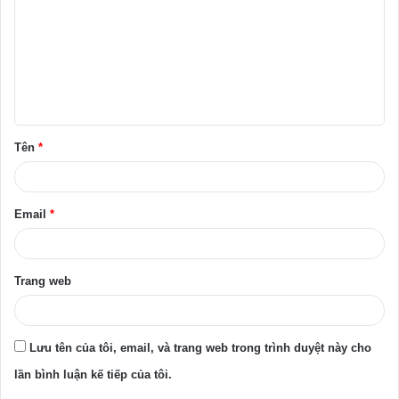
n
h
l
u
ậ
Tên
*
n
*
Email
*
Trang web
Lưu tên của tôi, email, và trang web trong trình duyệt này cho
lần bình luận kế tiếp của tôi.