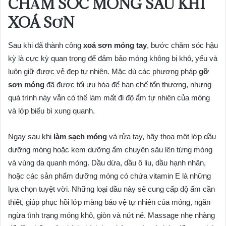
CHĂM SÓC MÓNG SAU KHI
XOÁ SƠN
Sau khi đã thành công
xoá sơn móng tay
, bước chăm sóc hậu
kỳ là cực kỳ quan trọng để đảm bảo móng không bị khô, yếu và
luôn giữ được vẻ đẹp tự nhiên. Mặc dù các phương pháp
gỡ
sơn móng
đã được tối ưu hóa để hạn chế tổn thương, nhưng
quá trình này vẫn có thể làm mất đi độ ẩm tự nhiên của móng
và lớp biểu bì xung quanh.
Ngay sau khi
làm sạch móng
và rửa tay, hãy thoa một lớp dầu
dưỡng móng hoặc kem dưỡng ẩm chuyên sâu lên từng móng
và vùng da quanh móng. Dầu dừa, dầu ô liu, dầu hạnh nhân,
hoặc các sản phẩm dưỡng móng có chứa vitamin E là những
lựa chọn tuyệt vời. Những loại dầu này sẽ cung cấp độ ẩm cần
thiết, giúp phục hồi lớp màng bảo vệ tự nhiên của móng, ngăn
ngừa tình trạng móng khô, giòn và nứt nẻ. Massage nhẹ nhàng