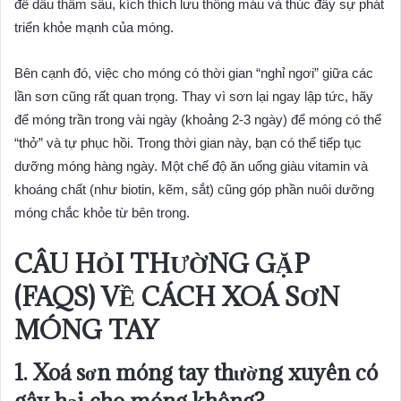
để dầu thấm sâu, kích thích lưu thông máu và thúc đẩy sự phát
triển khỏe mạnh của móng.
Bên cạnh đó, việc cho móng có thời gian “nghỉ ngơi” giữa các
lần sơn cũng rất quan trọng. Thay vì sơn lại ngay lập tức, hãy
để móng trần trong vài ngày (khoảng 2-3 ngày) để móng có thể
“thở” và tự phục hồi. Trong thời gian này, bạn có thể tiếp tục
dưỡng móng hàng ngày. Một chế độ ăn uống giàu vitamin và
khoáng chất (như biotin, kẽm, sắt) cũng góp phần nuôi dưỡng
móng chắc khỏe từ bên trong.
CÂU HỎI THƯỜNG GẶP
(FAQS) VỀ CÁCH XOÁ SƠN
MÓNG TAY
1.
Xoá sơn móng tay
thường xuyên có