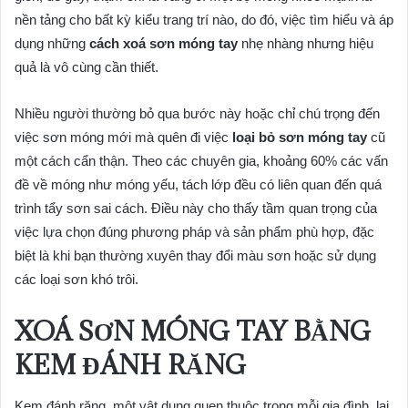
nền tảng cho bất kỳ kiểu trang trí nào, do đó, việc tìm hiểu và áp
dụng những
cách xoá sơn móng tay
nhẹ nhàng nhưng hiệu
quả là vô cùng cần thiết.
Nhiều người thường bỏ qua bước này hoặc chỉ chú trọng đến
việc sơn móng mới mà quên đi việc
loại bỏ sơn móng tay
cũ
một cách cẩn thận. Theo các chuyên gia, khoảng 60% các vấn
đề về móng như móng yếu, tách lớp đều có liên quan đến quá
trình tẩy sơn sai cách. Điều này cho thấy tầm quan trọng của
việc lựa chọn đúng phương pháp và sản phẩm phù hợp, đặc
biệt là khi bạn thường xuyên thay đổi màu sơn hoặc sử dụng
các loại sơn khó trôi.
XOÁ SƠN MÓNG TAY BẰNG
KEM ĐÁNH RĂNG
Kem đánh răng, một vật dụng quen thuộc trong mỗi gia đình, lại