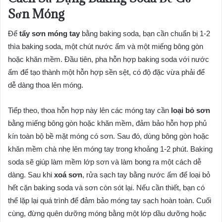
Sơn Móng
Để
tẩy sơn móng tay
bằng baking soda, bạn cần chuẩn bị 1-2
thìa baking soda, một chút nước ấm và một miếng bông gòn
hoặc khăn mềm. Đầu tiên, pha hỗn hợp baking soda với nước
ấm để tạo thành một hỗn hợp sền sệt, có độ đặc vừa phải để
dễ dàng thoa lên móng.
Tiếp theo, thoa hỗn hợp này lên các móng tay cần
loại bỏ sơn
bằng miếng bông gòn hoặc khăn mềm, đảm bảo hỗn hợp phủ
kín toàn bộ bề mặt móng có sơn. Sau đó, dùng bông gòn hoặc
khăn mềm chà nhẹ lên móng tay trong khoảng 1-2 phút. Baking
soda sẽ giúp làm mềm lớp sơn và làm bong ra một cách dễ
dàng. Sau khi
xoá sơn
, rửa sạch tay bằng nước ấm để loại bỏ
hết cặn baking soda và sơn còn sót lại. Nếu cần thiết, bạn có
thể lặp lại quá trình để đảm bảo móng tay sạch hoàn toàn. Cuối
cùng, đừng quên dưỡng móng bằng một lớp dầu dưỡng hoặc