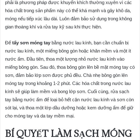
phải là phương pháp được khuyến khích thường xuyên vì các
hóa chất trong sản phẩm này có thể khá mạnh và gây khô da,
móng nếu tiếp xúc lâu dài. Luôn đảm bảo sử dụng trong không
gian thoáng khí và rửa tay kỹ sau khi thực hiện.
Để
tẩy sơn móng tay
bằng nước lau kính, bạn cần chuẩn bị
nước lau kính, một miếng bông gòn hoặc khăn mềm và một ít
nước ấm. Đầu tiên, thoa một lượng nhỏ nước lau kính vào
miếng bông gòn. Sau đó, thoa bông gòn lên bề mặt móng tay có
sơn, đảm bảo lớp sơn được phủ đều. Chà nhẹ bông gòn lên
móng tay trong khoảng 1-2 phút. Các hóa chất trong nước lau
kính sẽ giúp làm mềm và bong lớp sơn. Cuối cùng, rửa sạch
tay bằng nước ấm để loại bỏ hết cặn nước lau kính và sơn còn
sót lại, và thoa một lớp dầu dưỡng hoặc kem dưỡng ẩm để giữ
cho móng tay và da tay mềm mại.
BÍ QUYẾT LÀM SẠCH MÓNG