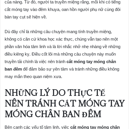
của nàng. Từ đó, người ta truyền miệng rằng, mỗi khi có tiếng
cắt móng tay vào đêm khuya, oan hồn người phụ nữ cùng đôi
bàn tay cụt sẽ hiện về.
Dù đây chỉ là những câu chuyện mang tính truyền miệng,
không có căn cứ khoa học xác thực, chúng vẫn tạo nên một
phần văn hóa tâm linh và là lời nhắc nhở nhẹ nhàng về những
điều kiêng kỵ. Điều cốt lõi mà những câu chuyện này muốn
truyền tải chính là việc nên tránh
cắt móng tay móng chân
ban đêm
để đảm bảo sự yên tâm và tránh những điều không
may mắn theo quan niệm xưa.
NHỮNG LÝ DO THỰC TẾ
NÊN TRÁNH CẮT MÓNG TAY
MÓNG CHÂN BAN ĐÊM
Bên cạnh các yếu tố tâm linh, việc
cắt móng tay móng chân