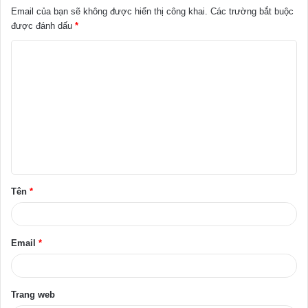
Email của bạn sẽ không được hiển thị công khai.
Các trường bắt buộc
được đánh dấu
*
B
ì
n
h
l
u
ậ
Tên
*
n
*
Email
*
Trang web