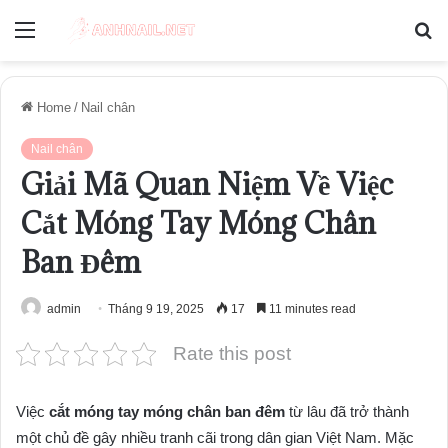
Menu
S
fo
Home
/
Nail chân
Nail chân
Giải Mã Quan Niệm Về Việc
Cắt Móng Tay Móng Chân
Ban Đêm
admin
Tháng 9 19, 2025
17
11 minutes read
Rate this post
Việc
cắt móng tay móng chân ban đêm
từ lâu đã trở thành
một chủ đề gây nhiều tranh cãi trong dân gian Việt Nam. Mặc