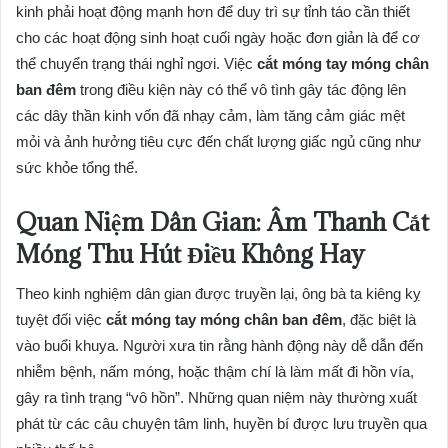
kinh phải hoạt động mạnh hơn để duy trì sự tỉnh táo cần thiết
cho các hoạt động sinh hoạt cuối ngày hoặc đơn giản là để cơ
thể chuyển trạng thái nghỉ ngơi. Việc
cắt móng tay móng chân
ban đêm
trong điều kiện này có thể vô tình gây tác động lên
các dây thần kinh vốn đã nhạy cảm, làm tăng cảm giác mệt
mỏi và ảnh hưởng tiêu cực đến chất lượng giấc ngủ cũng như
sức khỏe tổng thể.
Quan Niệm Dân Gian: Âm Thanh Cắt
Móng Thu Hút Điều Không Hay
Theo kinh nghiệm dân gian được truyền lại, ông bà ta kiêng kỵ
tuyệt đối việc
cắt móng tay móng chân ban đêm
, đặc biệt là
vào buổi khuya. Người xưa tin rằng hành động này dễ dẫn đến
nhiễm bệnh, nấm móng, hoặc thậm chí là làm mất đi hồn vía,
gây ra tình trạng “vô hồn”. Những quan niệm này thường xuất
phát từ các câu chuyện tâm linh, huyền bí được lưu truyền qua