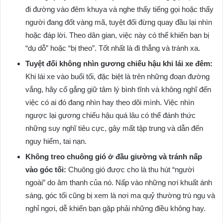
đi đường vào đêm khuya và nghe thấy tiếng gọi hoặc thấy
người đang đốt vàng mã, tuyệt đối đừng quay đầu lại nhìn
hoặc đáp lời. Theo dân gian, việc này có thể khiến bạn bị
“dụ dỗ” hoặc “bị theo”. Tốt nhất là đi thẳng và tránh xa.
Tuyệt đối không nhìn gương chiếu hậu khi lái xe đêm:
Khi lái xe vào buổi tối, đặc biệt là trên những đoạn đường
vắng, hãy cố gắng giữ tâm lý bình tĩnh và không nghĩ đến
việc có ai đó đang nhìn hay theo dõi mình. Việc nhìn
ngược lại gương chiếu hậu quá lâu có thể đánh thức
những suy nghĩ tiêu cực, gây mất tập trung và dẫn đến
nguy hiểm, tai nạn.
Không treo chuông gió ở đầu giường và tránh nấp
vào góc tối:
Chuông gió được cho là thu hút “người
ngoài” do âm thanh của nó. Nấp vào những nơi khuất ánh
sáng, góc tối cũng bị xem là nơi ma quỷ thường trú ngụ và
nghỉ ngơi, dễ khiến bạn gặp phải những điều không hay.