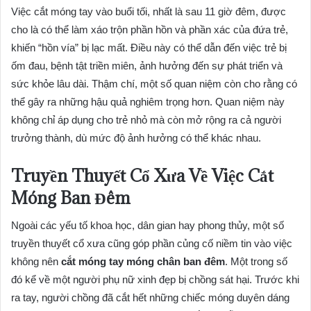
Việc cắt móng tay vào buổi tối, nhất là sau 11 giờ đêm, được
cho là có thể làm xáo trộn phần hồn và phần xác của đứa trẻ,
khiến “hồn vía” bị lạc mất. Điều này có thể dẫn đến việc trẻ bị
ốm đau, bệnh tật triền miên, ảnh hưởng đến sự phát triển và
sức khỏe lâu dài. Thậm chí, một số quan niệm còn cho rằng có
thể gây ra những hậu quả nghiêm trọng hơn. Quan niệm này
không chỉ áp dụng cho trẻ nhỏ mà còn mở rộng ra cả người
trưởng thành, dù mức độ ảnh hưởng có thể khác nhau.
Truyền Thuyết Cổ Xưa Về Việc Cắt
Móng Ban Đêm
Ngoài các yếu tố khoa học, dân gian hay phong thủy, một số
truyền thuyết cổ xưa cũng góp phần củng cố niềm tin vào việc
không nên
cắt móng tay móng chân ban đêm
. Một trong số
đó kể về một người phụ nữ xinh đẹp bị chồng sát hại. Trước khi
ra tay, người chồng đã cắt hết những chiếc móng duyên dáng