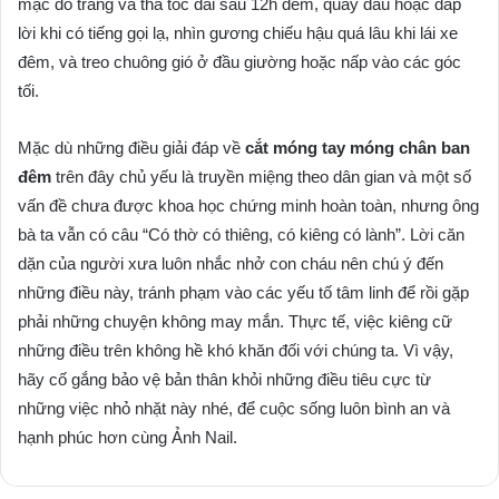
mặc đồ trắng và thả tóc dài sau 12h đêm, quay đầu hoặc đáp
lời khi có tiếng gọi lạ, nhìn gương chiếu hậu quá lâu khi lái xe
đêm, và treo chuông gió ở đầu giường hoặc nấp vào các góc
tối.
Mặc dù những điều giải đáp về
cắt móng tay móng chân ban
đêm
trên đây chủ yếu là truyền miệng theo dân gian và một số
vấn đề chưa được khoa học chứng minh hoàn toàn, nhưng ông
bà ta vẫn có câu “Có thờ có thiêng, có kiêng có lành”. Lời căn
dặn của người xưa luôn nhắc nhở con cháu nên chú ý đến
những điều này, tránh phạm vào các yếu tố tâm linh để rồi gặp
phải những chuyện không may mắn. Thực tế, việc kiêng cữ
những điều trên không hề khó khăn đối với chúng ta. Vì vậy,
hãy cố gắng bảo vệ bản thân khỏi những điều tiêu cực từ
những việc nhỏ nhặt này nhé, để cuộc sống luôn bình an và
hạnh phúc hơn cùng Ảnh Nail.