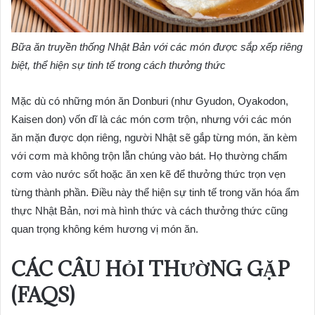
Bữa ăn truyền thống Nhật Bản với các món được sắp xếp riêng
biệt, thể hiện sự tinh tế trong cách thưởng thức
Mặc dù có những món ăn Donburi (như Gyudon, Oyakodon,
Kaisen don) vốn dĩ là các món cơm trộn, nhưng với các món
ăn mặn được dọn riêng, người Nhật sẽ gắp từng món, ăn kèm
với cơm mà không trộn lẫn chúng vào bát. Họ thường chấm
cơm vào nước sốt hoặc ăn xen kẽ để thưởng thức trọn vẹn
từng thành phần. Điều này thể hiện sự tinh tế trong văn hóa ẩm
thực Nhật Bản, nơi mà hình thức và cách thưởng thức cũng
quan trọng không kém hương vị món ăn.
CÁC CÂU HỎI THƯỜNG GẶP
(FAQS)