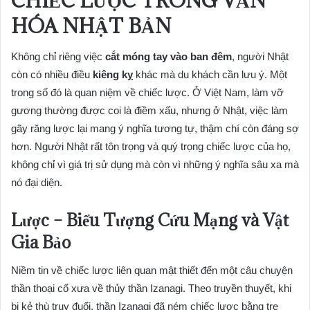
CHIẾC LƯỢC TRONG VĂN
HÓA NHẬT BẢN
Không chỉ riêng việc
cắt móng tay vào ban đêm
, người Nhật
còn có nhiều điều
kiêng kỵ
khác mà du khách cần lưu ý. Một
trong số đó là quan niệm về chiếc lược. Ở Việt Nam, làm vỡ
gương thường được coi là điềm xấu, nhưng ở Nhật, việc làm
gãy răng lược lại mang ý nghĩa tương tự, thậm chí còn đáng sợ
hơn. Người Nhật rất tôn trọng và quý trọng chiếc lược của họ,
không chỉ vì giá trị sử dụng mà còn vì những ý nghĩa sâu xa mà
nó đại diện.
Lược – Biểu Tượng Cứu Mạng và Vật
Gia Bảo
Niềm tin về chiếc lược liên quan mật thiết đến một câu chuyện
thần thoại cổ xưa về thủy thần Izanagi. Theo truyền thuyết, khi
bị kẻ thù truy đuổi, thần Izanagi đã ném chiếc lược bằng tre