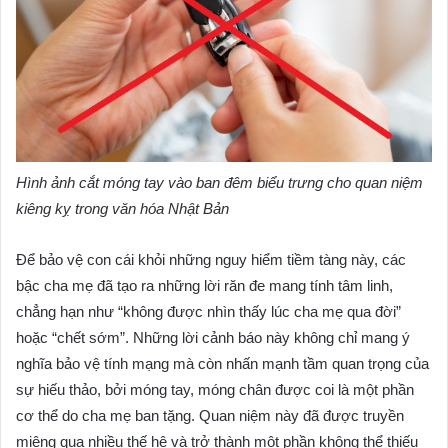
Hình ảnh cắt móng tay vào ban đêm biểu trưng cho quan niệm
kiêng kỵ trong văn hóa Nhật Bản
Để bảo vệ con cái khỏi những nguy hiểm tiềm tàng này, các
bậc cha mẹ đã tạo ra những lời răn đe mang tính tâm linh,
chẳng hạn như “không được nhìn thấy lúc cha mẹ qua đời”
hoặc “chết sớm”. Những lời cảnh báo này không chỉ mang ý
nghĩa bảo vệ tính mạng mà còn nhấn mạnh tầm quan trọng của
sự hiếu thảo, bởi móng tay, móng chân được coi là một phần
cơ thể do cha mẹ ban tặng. Quan niệm này đã được truyền
miệng qua nhiều thế hệ và trở thành một phần không thể thiếu