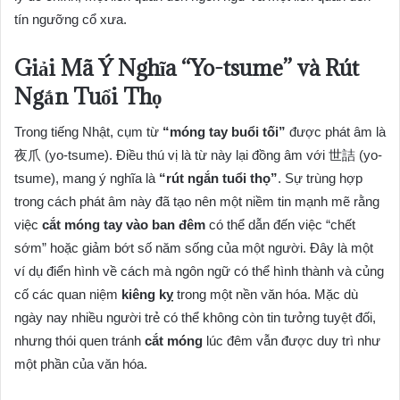
tín ngưỡng cổ xưa.
Giải Mã Ý Nghĩa “Yo-tsume” và Rút
Ngắn Tuổi Thọ
Trong tiếng Nhật, cụm từ
“móng tay buổi tối”
được phát âm là
夜爪 (yo-tsume). Điều thú vị là từ này lại đồng âm với 世詰 (yo-
tsume), mang ý nghĩa là
“rút ngắn tuổi thọ”
. Sự trùng hợp
trong cách phát âm này đã tạo nên một niềm tin mạnh mẽ rằng
việc
cắt móng tay vào ban đêm
có thể dẫn đến việc “chết
sớm” hoặc giảm bớt số năm sống của một người. Đây là một
ví dụ điển hình về cách mà ngôn ngữ có thể hình thành và củng
cố các quan niệm
kiêng kỵ
trong một nền văn hóa. Mặc dù
ngày nay nhiều người trẻ có thể không còn tin tưởng tuyệt đối,
nhưng thói quen tránh
cắt móng
lúc đêm vẫn được duy trì như
một phần của văn hóa.