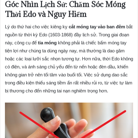
Góc Nhìn Lịch Sử: Chăm Sóc Móng
Thời Edo và Nguy Hiểm
Lý do thứ hai cho việc kiêng kỵ
cắt móng tay vào ban đêm
bắt
nguồn từ thời kỳ Edo (1603-1868) đầy lịch sử. Trong giai đoạn
này, công cụ để
tỉa móng
không phải là chiếc bấm móng tay
tiện lợi như chúng ta dùng ngày nay, mà thường là dao găm
hoặc các loại lưỡi sắc nhọn tương tự. Hơn nữa, thời Edo không
có điện, và ánh sáng chủ yếu đến từ nến hoặc đèn dầu, khiến
không gian trở nên tối tăm vào buổi tối. Việc sử dụng dao sắc
trong điều kiện thiếu sáng tiềm ẩn rất nhiều rủi ro, từ việc tự làm
bị thương cho đến những tai nạn nghiêm trọng hơn.