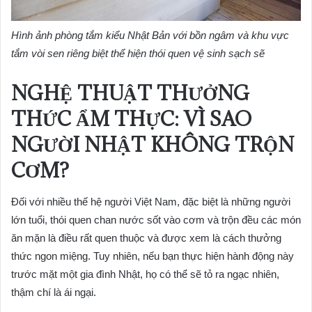
Hình ảnh phòng tắm kiểu Nhật Bản với bồn ngâm và khu vực
tắm vòi sen riêng biệt thể hiện thói quen vệ sinh sạch sẽ
NGHỆ THUẬT THƯỞNG
THỨC ẨM THỰC: VÌ SAO
NGƯỜI NHẬT KHÔNG TRỘN
CƠM?
Đối với nhiều thế hệ người Việt Nam, đặc biệt là những người
lớn tuổi, thói quen chan nước sốt vào cơm và trộn đều các món
ăn mặn là điều rất quen thuộc và được xem là cách thưởng
thức ngon miệng. Tuy nhiên, nếu bạn thực hiện hành động này
trước mặt một gia đình Nhật, họ có thể sẽ tỏ ra ngạc nhiên,
thậm chí là ái ngại.