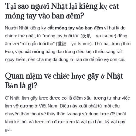
Tại sao người Nhật lại kiêng kỵ cắt
móng tay vào ban đêm?
Người Nhật kiêng kỵ
cắt móng tay vào ban đêm
vì hai lý do
chính: thứ nhất, từ “móng tay buổi tối” (夜爪 – yo-tsume) đồng
âm với “rút ngắn tuổi thọ” (世詰 – yo-tsume). Thứ hai, trong thời
Edo, việc
cắt móng
bằng dao trong điều kiện thiếu sáng rất
nguy hiểm, nên cha mẹ đã dùng lời răn đe để bảo vệ con cái.
Quan niệm về chiếc lược gãy ở Nhật
Bản là gì?
Ở Nhật, làm gãy lược được coi là điềm xấu, tương tự như việc
làm vỡ gương ở Việt Nam. Điều này xuất phát từ một câu
chuyện thần thoại về thủy thần Izanagi sử dụng lược để thoát
khỏi kẻ thù, và lược còn được xem là vật gia bảo, kỷ vật quý
giá.