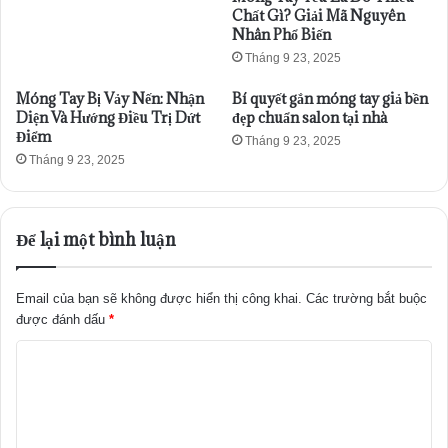
Chất Gì? Giải Mã Nguyên
Nhân Phổ Biến
Tháng 9 23, 2025
Móng Tay Bị Vảy Nến: Nhận
Bí quyết gắn móng tay giả bền
Diện Và Hướng Điều Trị Dứt
đẹp chuẩn salon tại nhà
Điểm
Tháng 9 23, 2025
Tháng 9 23, 2025
Để lại một bình luận
Email của bạn sẽ không được hiển thị công khai.
Các trường bắt buộc
được đánh dấu
*
B
ì
n
h