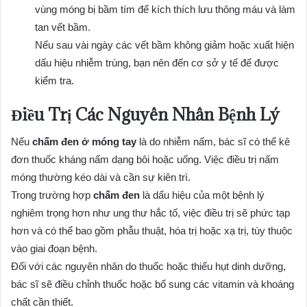
vùng móng bị bầm tím để kích thích lưu thông máu và làm
tan vết bầm.
Nếu sau vài ngày các vết bầm không giảm hoặc xuất hiện
dấu hiệu nhiễm trùng, bạn nên đến cơ sở y tế để được
kiểm tra.
Điều Trị Các Nguyên Nhân Bệnh Lý
Nếu
chấm đen ở móng tay
là do nhiễm nấm, bác sĩ có thể kê
đơn thuốc kháng nấm dạng bôi hoặc uống. Việc điều trị nấm
móng thường kéo dài và cần sự kiên trì.
Trong trường hợp
chấm đen
là dấu hiệu của một bệnh lý
nghiêm trọng hơn như ung thư hắc tố, việc điều trị sẽ phức tạp
hơn và có thể bao gồm phẫu thuật, hóa trị hoặc xạ trị, tùy thuộc
vào giai đoạn bệnh.
Đối với các nguyên nhân do thuốc hoặc thiếu hụt dinh dưỡng,
bác sĩ sẽ điều chỉnh thuốc hoặc bổ sung các vitamin và khoáng
chất cần thiết.