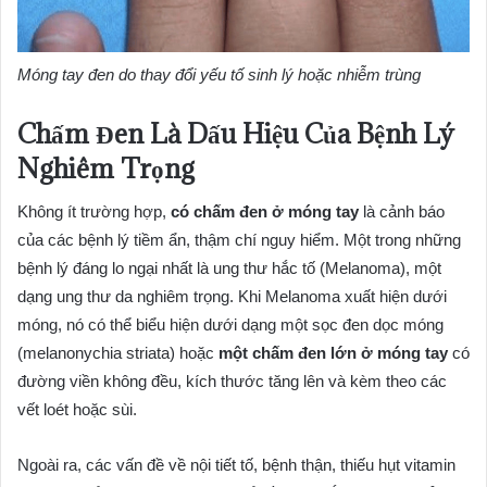
Móng tay đen do thay đổi yếu tố sinh lý hoặc nhiễm trùng
Chấm Đen Là Dấu Hiệu Của Bệnh Lý
Nghiêm Trọng
Không ít trường hợp,
có chấm đen ở móng tay
là cảnh báo
của các bệnh lý tiềm ẩn, thậm chí nguy hiểm. Một trong những
bệnh lý đáng lo ngại nhất là ung thư hắc tố (Melanoma), một
dạng ung thư da nghiêm trọng. Khi Melanoma xuất hiện dưới
móng, nó có thể biểu hiện dưới dạng một sọc đen dọc móng
(melanonychia striata) hoặc
một chấm đen lớn ở móng tay
có
đường viền không đều, kích thước tăng lên và kèm theo các
vết loét hoặc sùi.
Ngoài ra, các vấn đề về nội tiết tố, bệnh thận, thiếu hụt vitamin