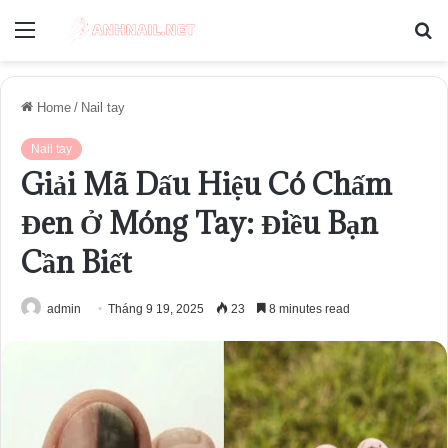
Menu
S
fo
Home
/
Nail tay
Nail tay
Giải Mã Dấu Hiệu Có Chấm
Đen Ở Móng Tay: Điều Bạn
Cần Biết
admin
Tháng 9 19, 2025
23
8 minutes read