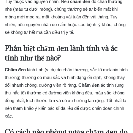
Tùy thuộc vào nguyên nhân. Nếu
chấm đen
do chấn thương
nhẹ (máu tụ dưới móng), chúng thường sẽ tự biến mất khi
móng mới mọc ra, mất khoảng vài tuần đến vài tháng. Tuy
nhiên, nếu nguyên nhân do nấm hoặc các bệnh lý khác, chúng
sẽ không tự hết mà cần điều trị y tế.
Phân biệt chấm đen lành tính và ác
tính như thế nào?
Chấm đen
lành tính (ví dụ do chấn thương, sắc tố melanin bình
thường) thường có màu sắc và hình dạng ổn định, không thay
đổi nhanh chóng, đường viền rõ ràng.
Chấm đen
ác tính (ung
thư hắc tố) thường có đường viền không đều, màu sắc không
đồng nhất, kích thước lớn và có xu hướng lan rộng. Tốt nhất là
nên tham khảo ý kiến bác sĩ da liễu để được chẩn đoán chính
xác.
Có cách nào phòng ngừa chấm đen do