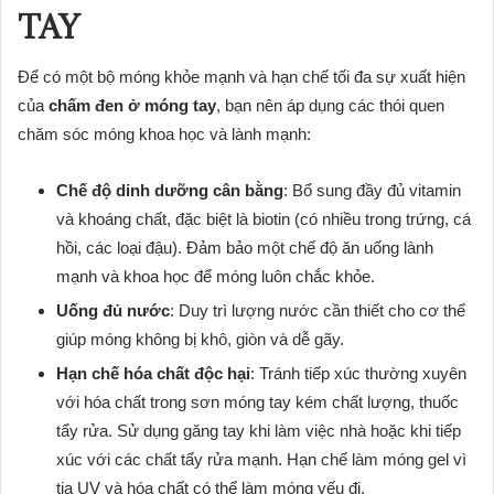
TAY
Để có một bộ móng khỏe mạnh và hạn chế tối đa sự xuất hiện
của
chấm đen ở móng tay
, bạn nên áp dụng các thói quen
chăm sóc móng khoa học và lành mạnh:
Chế độ dinh dưỡng cân bằng
: Bổ sung đầy đủ vitamin
và khoáng chất, đặc biệt là biotin (có nhiều trong trứng, cá
hồi, các loại đậu). Đảm bảo một chế độ ăn uống lành
mạnh và khoa học để móng luôn chắc khỏe.
Uống đủ nước
: Duy trì lượng nước cần thiết cho cơ thể
giúp móng không bị khô, giòn và dễ gãy.
Hạn chế hóa chất độc hại
: Tránh tiếp xúc thường xuyên
với hóa chất trong sơn móng tay kém chất lượng, thuốc
tẩy rửa. Sử dụng găng tay khi làm việc nhà hoặc khi tiếp
xúc với các chất tẩy rửa mạnh. Hạn chế làm móng gel vì
tia UV và hóa chất có thể làm móng yếu đi.