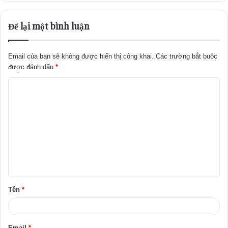
Để lại một bình luận
Email của bạn sẽ không được hiển thị công khai.
Các trường bắt buộc
được đánh dấu
*
B
ì
n
h
l
u
ậ
Tên
*
n
*
Email
*