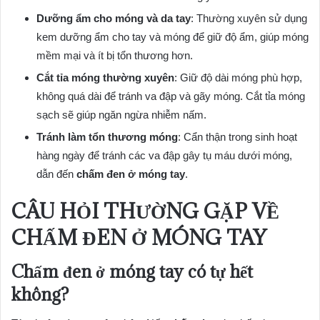
Dưỡng ẩm cho móng và da tay
: Thường xuyên sử dụng
kem dưỡng ẩm cho tay và móng để giữ độ ẩm, giúp móng
mềm mại và ít bị tổn thương hơn.
Cắt tỉa móng thường xuyên
: Giữ độ dài móng phù hợp,
không quá dài để tránh va đập và gãy móng. Cắt tỉa móng
sạch sẽ giúp ngăn ngừa nhiễm nấm.
Tránh làm tổn thương móng
: Cẩn thận trong sinh hoạt
hàng ngày để tránh các va đập gây tụ máu dưới móng,
dẫn đến
chấm đen ở móng tay
.
CÂU HỎI THƯỜNG GẶP VỀ
CHẤM ĐEN Ở MÓNG TAY
Chấm đen ở móng tay có tự hết
không?