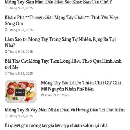
Móng Tay Sẫm Màu: Dấu Hiệu Sức Khỏe Bạn Cần Chú Ý
Tháng 9 23, 2025
Khám Phá **Truyện Giấc Mộng Tây Châu**: Tình Yêu Vượt
Sóng Gió
Tháng 9 23, 2025
Làm Sao Để Móng Tay Trắng Sáng Tự Nhiên, Rạng Rỡ Tại
Nhà?
Tháng 9 23, 2025
Bài Thơ Cắt Móng Tay: Tấm Lòng Hiếu Thảo Qua Hình Ảnh
Đời Mẹ
Tháng 9 23, 2025
Móng Tay Yếu Là Do Thiếu Chất Gì? Giải
Mã Nguyên Nhân Phổ Biến
Tháng 9 23, 2025
Móng Tay Bị Vảy Nến: Nhận Diện Và Hướng Điều Trị Dứt Điểm
Tháng 9 23, 2025
Bí quyết gắn móng tay giả bền đẹp chuẩn salon tại nhà