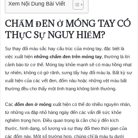
Xem Nội Dung Bài Viết
CHẤM ĐEN Ở MÓNG TAY CÓ
THỰC SỰ NGUY HIỂM?
Sự thay đổi màu sắc hay cấu trúc của móng tay, đặc biệt là
việc xuất hiện
những chấm đen trên móng tay
, thường là lời
cảnh báo từ cơ thể. Móng tay khỏe mạnh sẽ có màu hồng nhạt
tự nhiên, không có gờ rãnh, sưng tấy hay đổi màu lạ. Bất kỳ sự
xuất hiện của các vết đen, đốm nâu hoặc những vệt màu bất
thường đều cho thấy một tình trạng không bình thường.
Các
đốm đen ở móng
xuất hiện có thể do nhiều nguyên nhân,
từ những va đập nhỏ hàng ngày đến các vấn đề sức khỏe
nghiêm trọng hơn. Điều quan trọng là cần chú ý đến kích
thước, hình dạng, số lượng và sự thay đổi theo thời gian của
các đốm này. Một số trường hợp, chúng chỉ là máu tụ dưới