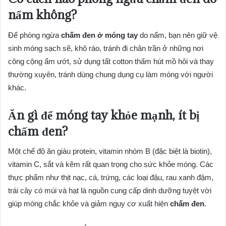
nấm không?
Để phòng ngừa
chấm đen ở móng tay
do nấm, bạn nên giữ vệ
sinh móng sạch sẽ, khô ráo, tránh đi chân trần ở những nơi
công cộng ẩm ướt, sử dụng tất cotton thấm hút mồ hôi và thay
thường xuyên, tránh dùng chung dụng cụ làm móng với người
khác.
Ăn gì để móng tay khỏe mạnh, ít bị
chấm đen?
Một chế độ ăn giàu protein, vitamin nhóm B (đặc biệt là biotin),
vitamin C, sắt và kẽm rất quan trọng cho sức khỏe móng. Các
thực phẩm như thịt nạc, cá, trứng, các loại đậu, rau xanh đậm,
trái cây có múi và hạt là nguồn cung cấp dinh dưỡng tuyệt vời
giúp móng chắc khỏe và giảm nguy cơ xuất hiện
chấm đen
.