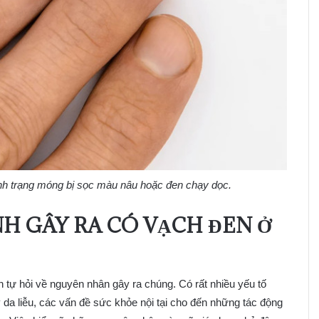
nh trạng móng bị sọc màu nâu hoặc đen chạy dọc.
H GÂY RA CÓ VẠCH ĐEN Ở
n tự hỏi về nguyên nhân gây ra chúng. Có rất nhiều yếu tố
 da liễu, các vấn đề sức khỏe nội tại cho đến những tác động