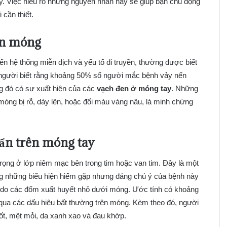
ày. Việc hiểu rõ những nguyên nhân này sẽ giúp bạn chủ động
 cần thiết.
ên móng
đến hệ thống miễn dịch và yếu tố di truyền, thường được biết
t người biết rằng khoảng 50% số người mắc bệnh vảy nến
ng đó có sự xuất hiện của các
vạch đen ở móng tay
. Những
óng bị rỗ, dày lên, hoặc đổi màu vàng nâu, là minh chứng
 ẩn trên móng tay
trọng ở lớp niêm mạc bên trong tim hoặc van tim. Đây là một
rong những biểu hiện hiếm gặp nhưng đáng chú ý của bệnh này
à do các đốm xuất huyết nhỏ dưới móng. Ước tính có khoảng
qua các dấu hiệu bất thường trên móng. Kèm theo đó, người
ốt, mệt mỏi, da xanh xao và đau khớp.