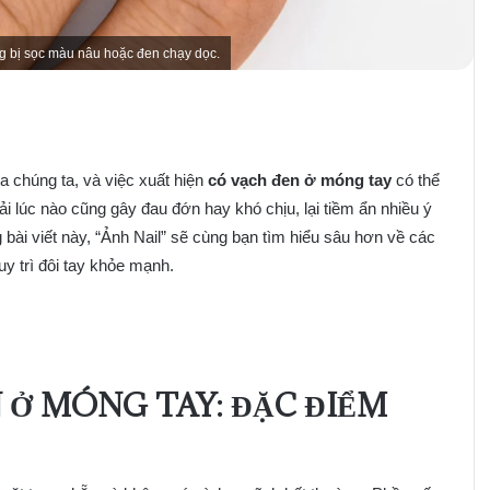
g bị sọc màu nâu hoặc đen chạy dọc.
 chúng ta, và việc xuất hiện
có vạch đen ở móng tay
có thể
ải lúc nào cũng gây đau đớn hay khó chịu, lại tiềm ẩn nhiều ý
bài viết này, “Ảnh Nail” sẽ cùng bạn tìm hiểu sâu hơn về các
y trì đôi tay khỏe mạnh.
 Ở MÓNG TAY: ĐẶC ĐIỂM