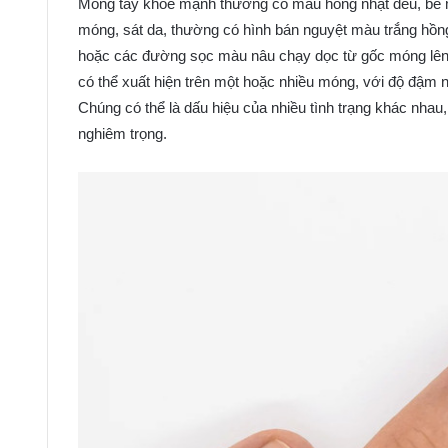
Móng tay khỏe mạnh thường có màu hồng nhạt đều, bề m
móng, sát da, thường có hình bán nguyệt màu trắng hồng
hoặc các đường sọc màu nâu chạy dọc từ gốc móng lên 
có thể xuất hiện trên một hoặc nhiều móng, với độ đậm n
Chúng có thể là dấu hiệu của nhiều tình trạng khác nha
nghiêm trọng.