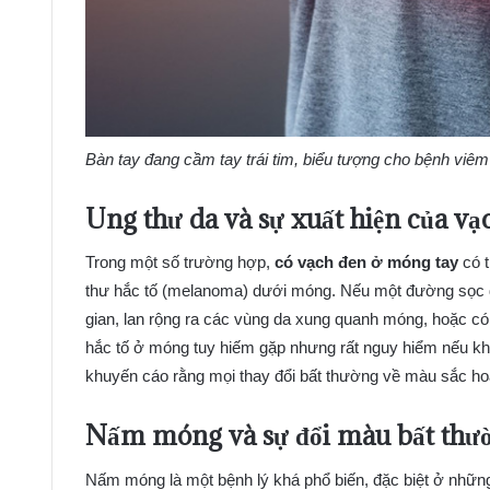
Bàn tay đang cầm tay trái tim, biểu tượng cho bệnh viê
Ung thư da và sự xuất hiện của vạ
Trong một số trường hợp,
có vạch đen ở móng tay
có t
thư hắc tố (melanoma) dưới móng. Nếu một đường sọc đ
gian, lan rộng ra các vùng da xung quanh móng, hoặc có
hắc tố ở móng tuy hiếm gặp nhưng rất nguy hiểm nếu khô
khuyến cáo rằng mọi thay đổi bất thường về màu sắc ho
Nấm móng và sự đổi màu bất thư
Nấm móng là một bệnh lý khá phổ biến, đặc biệt ở nhữn