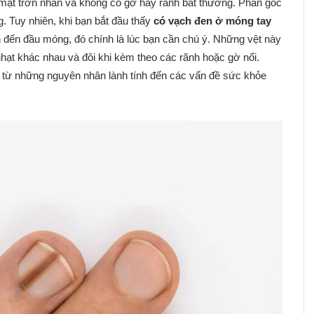
ặt trơn nhẵn và không có gờ hay rãnh bất thường. Phần gốc
. Tuy nhiên, khi bạn bắt đầu thấy
có vạch đen ở móng tay
đến đầu móng, đó chính là lúc bạn cần chú ý. Những vệt này
hạt khác nhau và đôi khi kèm theo các rãnh hoặc gờ nổi.
u, từ những nguyên nhân lành tính đến các vấn đề sức khỏe