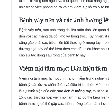
từ môi trường bên ngoài và thói quen sinh hoạt hàng ng
hơn trong việc phòng ngừa và tìm kiếm sự hỗ trợ y tế khi
Bệnh vảy nến và các ảnh hưởng l
Bệnh vảy nến, một tình trạng da liễu mãn tính liên quan 
đến với các mảng da đỏ, khô và bong tróc. Tuy nhiên, í
cũng gặp phải các biểu hiện bất thường ở móng tay, tro
đường sọc này có thể kèm theo các dấu hiệu khác như m
cho sự tác động sâu rộng của bệnh lý này.
Viêm nội tâm mạc: Dấu hiệu tiềm
Viêm nội tâm mạc là một tình trạng nhiễm trùng nghiêm 
bệnh lý cần được chẩn đoán và điều trị kịp thời. Một t
là sự xuất hiện của các
sọc đen ở móng tay
, thường l
15% các trường hợp viêm nội tâm mạc có thể biểu hiện 
bệnh thường có thể gặp các triệu chứng toàn thân như s