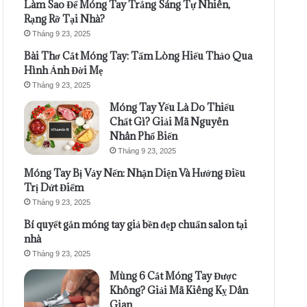
Làm Sao Để Móng Tay Trắng Sáng Tự Nhiên,
Rạng Rỡ Tại Nhà?
Tháng 9 23, 2025
Bài Thơ Cắt Móng Tay: Tấm Lòng Hiếu Thảo Qua
Hình Ảnh Đời Mẹ
Tháng 9 23, 2025
Móng Tay Yếu Là Do Thiếu
Chất Gì? Giải Mã Nguyên
Nhân Phổ Biến
Tháng 9 23, 2025
Móng Tay Bị Vảy Nến: Nhận Diện Và Hướng Điều
Trị Dứt Điểm
Tháng 9 23, 2025
Bí quyết gắn móng tay giả bền đẹp chuẩn salon tại
nhà
Tháng 9 23, 2025
Mùng 6 Cắt Móng Tay Được
Không? Giải Mã Kiêng Kỵ Dân
Gian