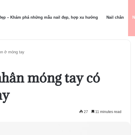
 Đẹp – Khám phá những mẫu nail đẹp, hợp xu hướng
Nail chân
N
en ở móng tay
nhân móng tay có
ay
27
11 minutes read