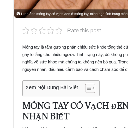
Hình ảnh móng tay có vạch đen ở móng tay, minh họa tình trạng món
Rate this post
Móng tay là tấm gương phản chiếu sức khỏe tổng thể của
gây lo lắng cho nhiều người. Tình trạng này, dù không ph
nghĩa về sức khỏe mà chúng ta không nên bỏ qua. Trong 
nguyên nhân, dấu hiệu cảnh báo và cách chăm sóc để du
Xem Nội Dung Bài Viết
MÓNG TAY CÓ VẠCH ĐEN
NHẬN BIẾT