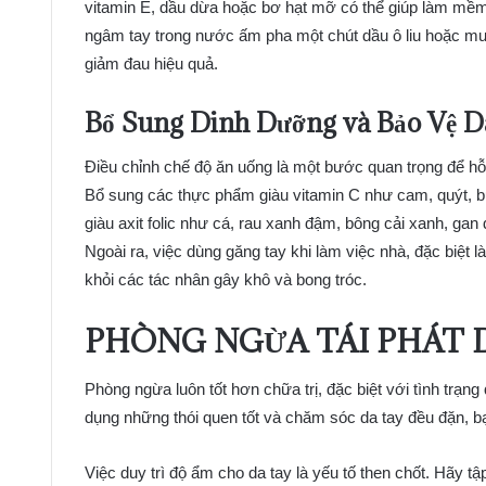
vitamin E, dầu dừa hoặc bơ hạt mỡ có thể giúp làm mềm 
ngâm tay trong nước ấm pha một chút dầu ô liu hoặc mu
giảm đau hiệu quả.
Bổ Sung Dinh Dưỡng và Bảo Vệ D
Điều chỉnh chế độ ăn uống là một bước quan trọng để hỗ
Bổ sung các thực phẩm giàu vitamin C như cam, quýt, b
giàu axit folic như cá, rau xanh đậm, bông cải xanh, ga
Ngoài ra, việc dùng găng tay khi làm việc nhà, đặc biệt l
khỏi các tác nhân gây khô và bong tróc.
PHÒNG NGỪA TÁI PHÁT
Phòng ngừa luôn tốt hơn chữa trị, đặc biệt với tình trạng
dụng những thói quen tốt và chăm sóc da tay đều đặn, b
Việc duy trì độ ẩm cho da tay là yếu tố then chốt. Hãy t