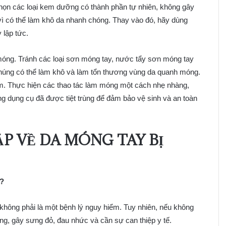
 Chọn các loại kem dưỡng có thành phần tự nhiên, không gây
ì có thể làm khô da nhanh chóng. Thay vào đó, hãy dùng
lập tức.
móng. Tránh các loại sơn móng tay, nước tẩy sơn móng tay
húng có thể làm khô và làm tổn thương vùng da quanh móng.
m. Thực hiện các thao tác làm móng một cách nhẹ nhàng,
g dụng cụ đã được tiệt trùng để đảm bảo vệ sinh và an toàn
ẶP VỀ
DA MÓNG TAY BỊ
g?
hông phải là một bệnh lý nguy hiểm. Tuy nhiên, nếu không
g, gây sưng đỏ, đau nhức và cần sự can thiệp y tế.