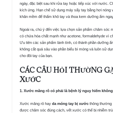
ngày, đặc biệt sau khi rửa tay hoặc tiếp xúc với nước.
kích ứng. Hạn chế sử dụng máy sấy tay bằng hơi nóng v
khăn mềm để thấm khô tay và thoa kem dưỡng ẩm ngay 
Ngoài ra, chú ý đến việc lựa chọn sản phẩm chăm sóc 
có chứa hóa chất mạnh như acetone, formaldehyde vì c
Ưu tiên các sản phẩm lành tính, có thành phần dưỡng ẩ
không cắt quá sâu vào phần biểu bì móng và luôn sử dụn
cho đôi tay của bạn.
CÁC CÂU HỎI THƯỜNG G
XƯỚC
1. Xước măng rô có phải là bệnh lý nguy hiểm khôn
Xước măng rô hay
da móng tay bị xước
thông thường k
được chăm sóc đúng cách, vết xước có thể bị nhiễm trùn