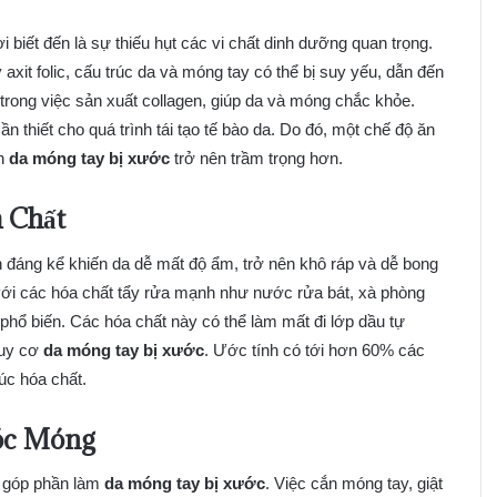
iết đến là sự thiếu hụt các vi chất dinh dưỡng quan trọng.
xit folic, cấu trúc da và móng tay có thể bị suy yếu, dẫn đến
 trong việc sản xuất collagen, giúp da và móng chắc khỏe.
ần thiết cho quá trình tái tạo tế bào da. Do đó, một chế độ ăn
ến
da móng tay bị xước
trở nên trầm trọng hơn.
 Chất
n đáng kể khiến da dễ mất độ ẩm, trở nên khô ráp và dễ bong
với các hóa chất tẩy rửa mạnh như nước rửa bát, xà phòng
phổ biến. Các hóa chất này có thể làm mất đi lớp dầu tự
guy cơ
da móng tay bị xước
. Ước tính có tới hơn 60% các
úc hóa chất.
óc Móng
ể góp phần làm
da móng tay bị xước
. Việc cắn móng tay, giật