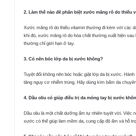
2. Làm thế nào để phân biệt xước măng rô do thiếu v
Xước măng rô do thiếu vitamin thường đi kèm với các d
khi đó, xước măng rô do hóa chất thường xuất hiện sau 
thường chỉ giới hạn ở tay.
3. Có nên bóc lớp da bị xước không?
Tuyệt đối không nên bóc hoặc giật lớp da bị xước. Hàn
tăng nguy cơ nhiễm trùng. Hãy dùng kìm bấm da chuyên
4. Dầu oliu có giúp điều trị da móng tay bị xước khô
Dầu oliu là một chất dưỡng ẩm tự nhiên tuyệt vời. Việc n
xước có thể giúp làm mềm da, cung cấp độ ẩm và hỗ trợ 