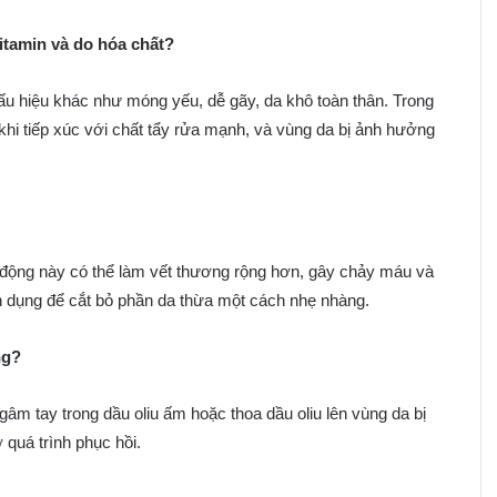
itamin và do hóa chất?
ấu hiệu khác như móng yếu, dễ gãy, da khô toàn thân. Trong
khi tiếp xúc với chất tẩy rửa mạnh, và vùng da bị ảnh hưởng
h động này có thể làm vết thương rộng hơn, gây chảy máu và
 dụng để cắt bỏ phần da thừa một cách nhẹ nhàng.
ng?
gâm tay trong dầu oliu ấm hoặc thoa dầu oliu lên vùng da bị
quá trình phục hồi.