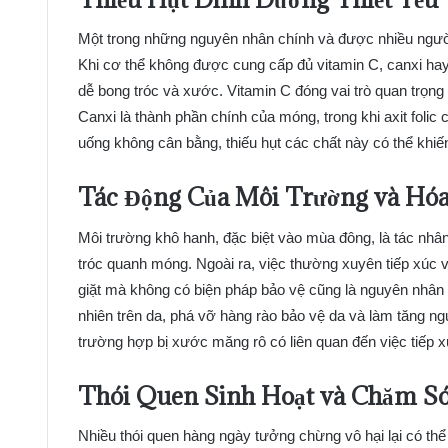
Một trong những nguyên nhân chính và được nhiều người b
Khi cơ thể không được cung cấp đủ vitamin C, canxi hay a
dễ bong tróc và xước. Vitamin C đóng vai trò quan trọng
Canxi là thành phần chính của móng, trong khi axit folic c
uống không cân bằng, thiếu hụt các chất này có thể khi
Tác Động Của Môi Trường và Hóa
Môi trường khô hanh, đặc biệt vào mùa đông, là tác nhâ
tróc quanh móng. Ngoài ra, việc thường xuyên tiếp xúc 
giặt mà không có biện pháp bảo vệ cũng là nguyên nhân 
nhiên trên da, phá vỡ hàng rào bảo vệ da và làm tăng n
trường hợp bị xước măng rô có liên quan đến việc tiếp x
Thói Quen Sinh Hoạt và Chăm S
Nhiều thói quen hàng ngày tưởng chừng vô hại lại có th