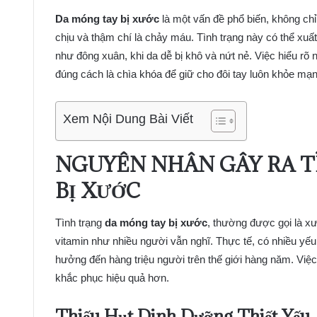
Da móng tay bị xước
là một vấn đề phổ biến, không ch
chịu và thậm chí là chảy máu. Tình trạng này có thể xuất
như đông xuân, khi da dễ bị khô và nứt nẻ. Việc hiểu r
đúng cách là chìa khóa để giữ cho đôi tay luôn khỏe mạ
Xem Nội Dung Bài Viết
NGUYÊN NHÂN GÂY RA 
BỊ XƯỚC
Tình trạng
da móng tay bị xước
, thường được gọi là xư
vitamin như nhiều người vẫn nghĩ. Thực tế, có nhiều yếu 
hưởng đến hàng triệu người trên thế giới hàng năm. Vi
khắc phục hiệu quả hơn.
Thiếu Hụt Dinh Dưỡng Thiết Yếu