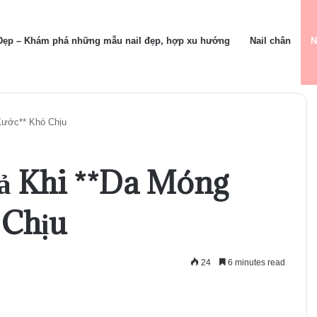
 Đẹp – Khám phá những mẫu nail đẹp, hợp xu hướng
Nail chân
N
Xước** Khó Chịu
ả Khi **Da Móng
 Chịu
24
6 minutes read