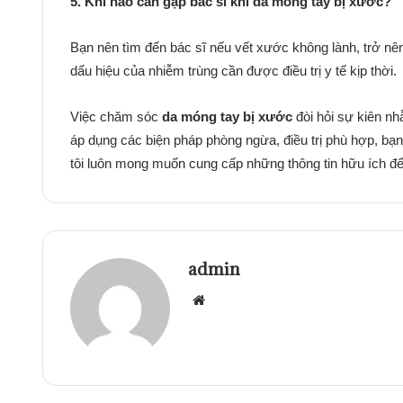
5. Khi nào cần gặp bác sĩ khi da móng tay bị xước?
Bạn nên tìm đến bác sĩ nếu vết xước không lành, trở nê
dấu hiệu của nhiễm trùng cần được điều trị y tế kịp thời.
Việc chăm sóc
da móng tay bị xước
đòi hỏi sự kiên n
áp dụng các biện pháp phòng ngừa, điều trị phù hợp, bạ
tôi luôn mong muốn cung cấp những thông tin hữu ích để 
admin
Website