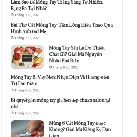
Làm Sao Để Móng Tay Trắng Sáng Tự Nhiên,
Rạng Rỡ Tại Nhà?
Tháng 9 23, 2025
Bài Thơ Cắt Móng Tay: Tấm Lòng Hiếu Thảo Qua
Hình Ảnh Đời Mẹ
Tháng 9 23, 2025
Móng Tay Yếu Là Do Thiếu
Chất Gì? Giải Mã Nguyên
Nhân Phổ Biến
Tháng 9 23, 2025
Móng Tay Bị Vảy Nến: Nhận Diện Và Hướng Điều
Trị Dứt Điểm
Tháng 9 23, 2025
Bí quyết gắn móng tay giả bền đẹp chuẩn salon tại
nhà
Tháng 9 23, 2025
Mùng 6 Cắt Móng Tay Được
Không? Giải Mã Kiêng Kỵ Dân
Gian