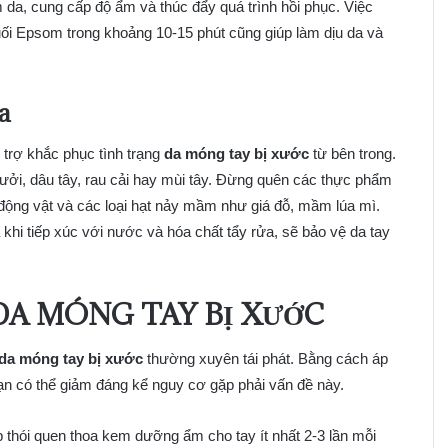
da, cung cấp độ ẩm và thúc đẩy quá trình hồi phục. Việc
ối Epsom trong khoảng 10-15 phút cũng giúp làm dịu da và
a
 trợ khắc phục tình trạng
da móng tay bị xước
từ bên trong.
ưởi, dâu tây, rau cải hay mùi tây. Đừng quên các thực phẩm
n động vật và các loại hạt nảy mầm như giá đỗ, mầm lúa mì.
à khi tiếp xúc với nước và hóa chất tẩy rửa, sẽ bảo vệ da tay
DA MÓNG TAY BỊ XƯỚC
da móng tay bị xước
thường xuyên tái phát. Bằng cách áp
ạn có thể giảm đáng kể nguy cơ gặp phải vấn đề này.
ập thói quen thoa kem dưỡng ẩm cho tay ít nhất 2-3 lần mỗi