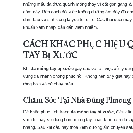
những mẩu da thừa quanh móng thay vì cắt gọn gàng là 
cảm này. Bên cạnh đó, việc không dưỡng ẩm đầy đủ ch
đảm bảo vệ sinh cũng là yếu tố rủi ro. Các thói quen n
khuẩn xâm nhập, dẫn đến viêm nhiễm.
CÁCH KHẮC PHỤC HIỆU 
TAY BỊ XƯỚC
Khi
da móng tay bị xước
gây đau và rát, việc xử lý đún
vùng da nhanh chóng phục hồi. Không nên tự ý giật hay 
rộng hơn và dễ chảy máu.
Chăm Sóc Tại Nhà Đúng Phương
Để khắc phục tình trạng
da móng tay bị xước
, điều cần
vào đó, hãy sử dụng bấm móng tay hoặc kìm bấm da tay 
nhàng. Sau khi cắt, hãy thoa kem dưỡng ẩm chuyên s