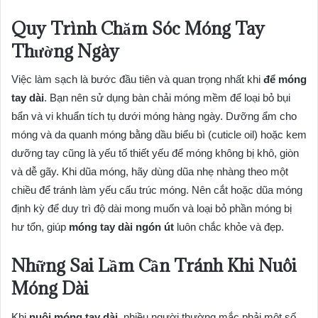
Quy Trình Chăm Sóc Móng Tay
Thường Ngày
Việc làm sạch là bước đầu tiên và quan trọng nhất khi
để móng
tay dài
. Bạn nên sử dụng bàn chải móng mềm để loại bỏ bụi
bẩn và vi khuẩn tích tụ dưới móng hàng ngày. Dưỡng ẩm cho
móng và da quanh móng bằng dầu biểu bì (cuticle oil) hoặc kem
dưỡng tay cũng là yếu tố thiết yếu để móng không bị khô, giòn
và dễ gãy. Khi dũa móng, hãy dùng dũa nhẹ nhàng theo một
chiều để tránh làm yếu cấu trúc móng. Nên cắt hoặc dũa móng
định kỳ để duy trì độ dài mong muốn và loại bỏ phần móng bị
hư tổn, giúp
móng tay dài ngón út
luôn chắc khỏe và đẹp.
Những Sai Lầm Cần Tránh Khi Nuôi
Móng Dài
Khi
nuôi móng tay dài
, nhiều người thường mắc phải một số