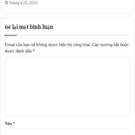
Tháng 9 23, 2025
Để lại một bình luận
Email của bạn sẽ không được hiển thị công khai.
Các trường bắt buộc
được đánh dấu
*
B
ì
n
h
l
u
ậ
Tên
*
n
*