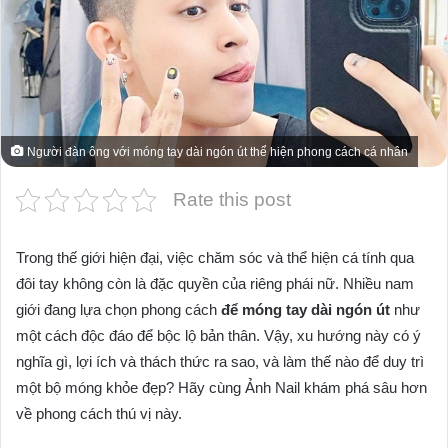
Người đàn ông với móng tay dài ngón út thể hiện phong cách cá nhân
Rate this post
Trong thế giới hiện đại, việc chăm sóc và thể hiện cá tính qua
đôi tay không còn là đặc quyền của riêng phái nữ. Nhiều nam
giới đang lựa chọn phong cách
để móng tay dài ngón út
như
một cách độc đáo để bộc lộ bản thân. Vậy, xu hướng này có ý
nghĩa gì, lợi ích và thách thức ra sao, và làm thế nào để duy trì
một bộ móng khỏe đẹp? Hãy cùng Ảnh Nail khám phá sâu hơn
về phong cách thú vị này.