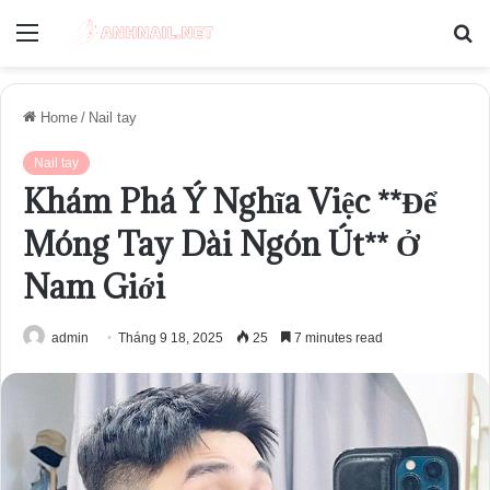
Menu
S
fo
Home
/
Nail tay
Nail tay
Khám Phá Ý Nghĩa Việc **Để
Móng Tay Dài Ngón Út** Ở
Nam Giới
admin
Tháng 9 18, 2025
25
7 minutes read