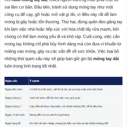
sai lầm cơ bản. Đầu tiên, tránh sử dụng móng tay như một
công cụ để cạy, gỡ hoặc mở vật gì đó, vì điều này rất dễ làm
móng bị gãy hoặc tổn thương. Thứ hai, đừng quên đeo găng tay
khi làm việc nhà hoặc tiếp xúc với hóa chất tẩy rửa mạnh, bởi
chúng có thể làm móng yếu đi và khô ráp. Cuối cùng, việc cắn
móng tay không chỉ phá hủy hình dáng mà còn đưa vi khuẩn từ
miệng vào móng, gây ra các vấn đề về sức khỏe. Việc loại bỏ
những thói quen xấu này sẽ giúp bạn giữ gìn bộ
móng tay dài
luôn trong tình trạng tốt nhất.