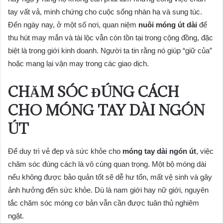
tay vất vả, minh chứng cho cuộc sống nhàn hạ và sung túc.
Đến ngày nay, ở một số nơi, quan niệm
nuôi móng út dài
để
thu hút may mắn và tài lộc vẫn còn tồn tại trong cộng đồng, đặc
biệt là trong giới kinh doanh. Người ta tin rằng nó giúp “giữ của”
hoặc mang lại vận may trong các giao dịch.
CHĂM SÓC ĐÚNG CÁCH
CHO
MÓNG TAY DÀI NGÓN
ÚT
Để duy trì vẻ đẹp và sức khỏe cho
móng tay dài ngón út
, việc
chăm sóc đúng cách là vô cùng quan trọng. Một bộ móng dài
nếu không được bảo quản tốt sẽ dễ hư tổn, mất vệ sinh và gây
ảnh hưởng đến sức khỏe. Dù là nam giới hay nữ giới, nguyên
tắc chăm sóc móng cơ bản vẫn cần được tuân thủ nghiêm
ngặt.