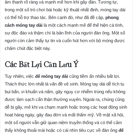
âm thanh rõ ràng và mạnh mẽ hơn khi gảy đàn. Tương tự,
trong một số trò chơi bài hoặc kỹ thuật nhất định, móng tay dài
có thể hỗ trợ thao tác. Bên cạnh đó, như đã đề cập,
phong
cách móng tay dài
là một cách mạnh mẽ để thể hiện cá tính,
sự độc đáo và thậm chí là bản lĩnh của người đàn ông. Một số
người còn cảm thấy tự tin và cuốn hút hơn với bộ móng được
chăm chút đặc biệt này.
Các Bất Lợi Cần Lưu Ý
Tuy nhiên, việc
để móng tay dài
cũng tiềm ẩn nhiều bất lợi.
Thách thức lớn nhất là vấn đề vệ sinh. Móng tay dài dễ tích tụ
bụi bẩn, vi khuẩn và nấm, gây nguy cơ nhiễm trùng nếu không
được làm sạch cẩn thận thường xuyên. Ngoài ra, chúng cũng
dễ bị gãy, mẻ khi va chạm mạnh hoặc trong các hoạt động sinh
hoạt hàng ngày, gây đau đớn và mất thẩm mỹ. Về mặt xã hội,
một số người vẫn giữ quan niệm truyền thống và có thể cảm
thấy không thoải mái hoặc có cái nhìn tiêu cực về đàn ông
để