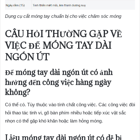
Dụng cụ cắt móng tay chuẩn bị cho việc chăm sóc móng
CÂU HỎI THƯỜNG GẶP VỀ
VIỆC
ĐỂ MÓNG TAY DÀI
NGÓN ÚT
Để móng tay dài ngón út
có ảnh
hưởng đến công việc hàng ngày
không?
Có thể có. Tùy thuộc vào tính chất công việc. Các công việc đòi
hỏi thao tác tinh vi, gõ bàn phím nhiều hoặc tiếp xúc vật sắc
nhọn có thể gặp khó khăn hoặc làm hỏng móng.
Liệu
móng tay dài ngón út
có dễ bị