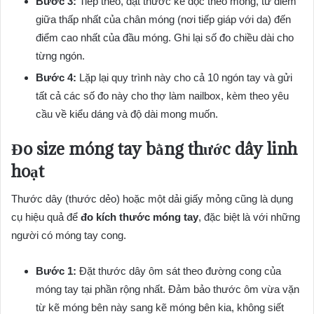
Bước 3:
Tiếp theo, đặt thước kẻ dọc theo móng, từ điểm
giữa thấp nhất của chân móng (nơi tiếp giáp với da) đến
điểm cao nhất của đầu móng. Ghi lại số đo chiều dài cho
từng ngón.
Bước 4:
Lặp lại quy trình này cho cả 10 ngón tay và gửi
tất cả các số đo này cho thợ làm nailbox, kèm theo yêu
cầu về kiểu dáng và độ dài mong muốn.
Đo size móng tay
bằng thước dây linh
hoạt
Thước dây (thước dẻo) hoặc một dải giấy mỏng cũng là dụng
cụ hiệu quả để
đo kích thước móng tay
, đặc biệt là với những
người có móng tay cong.
Bước 1:
Đặt thước dây ôm sát theo đường cong của
móng tay tại phần rộng nhất. Đảm bảo thước ôm vừa vặn
từ kẽ móng bên này sang kẽ móng bên kia, không siết