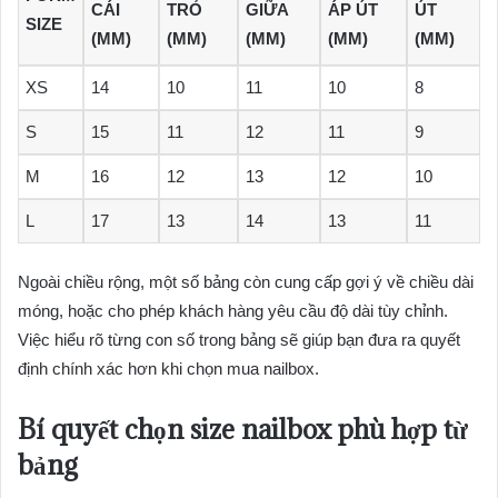
CÁI
TRỎ
GIỮA
ÁP ÚT
ÚT
SIZE
(MM)
(MM)
(MM)
(MM)
(MM)
XS
14
10
11
10
8
S
15
11
12
11
9
M
16
12
13
12
10
L
17
13
14
13
11
Ngoài chiều rộng, một số bảng còn cung cấp gợi ý về chiều dài
móng, hoặc cho phép khách hàng yêu cầu độ dài tùy chỉnh.
Việc hiểu rõ từng con số trong bảng sẽ giúp bạn đưa ra quyết
định chính xác hơn khi chọn mua nailbox.
Bí quyết chọn
size nailbox
phù hợp từ
bảng