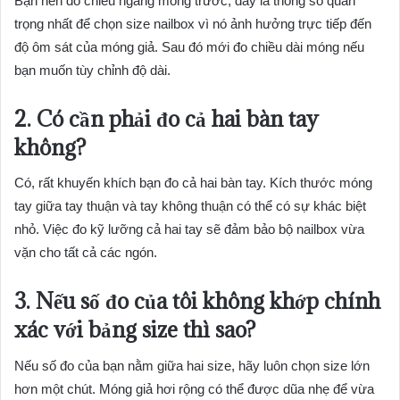
Bạn nên đo chiều ngang móng trước, đây là thông số quan
trọng nhất để chọn size nailbox vì nó ảnh hưởng trực tiếp đến
độ ôm sát của móng giả. Sau đó mới đo chiều dài móng nếu
bạn muốn tùy chỉnh độ dài.
2. Có cần phải đo cả hai bàn tay
không?
Có, rất khuyến khích bạn đo cả hai bàn tay. Kích thước móng
tay giữa tay thuận và tay không thuận có thể có sự khác biệt
nhỏ. Việc đo kỹ lưỡng cả hai tay sẽ đảm bảo bộ nailbox vừa
vặn cho tất cả các ngón.
3. Nếu số đo của tôi không khớp chính
xác với bảng size thì sao?
Nếu số đo của bạn nằm giữa hai size, hãy luôn chọn size lớn
hơn một chút. Móng giả hơi rộng có thể được dũa nhẹ để vừa