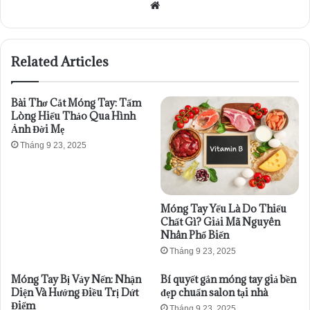
Website
Related Articles
Bài Thơ Cắt Móng Tay: Tấm
Lòng Hiếu Thảo Qua Hình
Ảnh Đời Mẹ
Tháng 9 23, 2025
Móng Tay Yếu Là Do Thiếu
Chất Gì? Giải Mã Nguyên
Nhân Phổ Biến
Tháng 9 23, 2025
Móng Tay Bị Vảy Nến: Nhận
Bí quyết gắn móng tay giả bền
Diện Và Hướng Điều Trị Dứt
đẹp chuẩn salon tại nhà
Điểm
Tháng 9 23, 2025