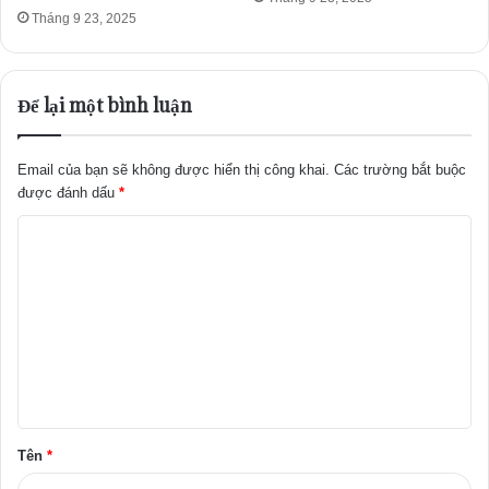
Tháng 9 23, 2025
Để lại một bình luận
Email của bạn sẽ không được hiển thị công khai.
Các trường bắt buộc
được đánh dấu
*
B
ì
n
h
l
u
ậ
Tên
*
n