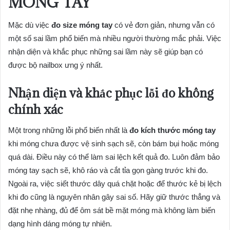
MÓNG TAY
Mặc dù việc
đo size móng tay
có vẻ đơn giản, nhưng vẫn có
một số sai lầm phổ biến mà nhiều người thường mắc phải. Việc
nhận diện và khắc phục những sai lầm này sẽ giúp bạn có
được bộ nailbox ưng ý nhất.
Nhận diện và khắc phục lỗi đo không
chính xác
Một trong những lỗi phổ biến nhất là
đo kích thước móng tay
khi móng chưa được vệ sinh sạch sẽ, còn bám bụi hoặc móng
quá dài. Điều này có thể làm sai lệch kết quả đo. Luôn đảm bảo
móng tay sạch sẽ, khô ráo và cắt tỉa gọn gàng trước khi đo.
Ngoài ra, việc siết thước dây quá chặt hoặc để thước kẻ bị lệch
khi đo cũng là nguyên nhân gây sai số. Hãy giữ thước thẳng và
đặt nhẹ nhàng, đủ để ôm sát bề mặt móng mà không làm biến
dạng hình dáng móng tự nhiên.