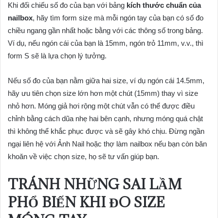
Khi đối chiếu số đo của bạn với bảng
kích thước chuẩn của
nailbox
, hãy tìm form size mà mỗi ngón tay của bạn có số đo
chiều ngang gần nhất hoặc bằng với các thông số trong bảng.
Ví dụ, nếu ngón cái của bạn là 15mm, ngón trỏ 11mm, v.v., thì
form S sẽ là lựa chọn lý tưởng.
Nếu số đo của bạn nằm giữa hai size, ví dụ ngón cái 14.5mm,
hãy ưu tiên chọn size lớn hơn một chút (15mm) thay vì size
nhỏ hơn. Móng giả hơi rộng một chút vẫn có thể được điều
chỉnh bằng cách dũa nhẹ hai bên cạnh, nhưng móng quá chật
thì không thể khắc phục được và sẽ gây khó chịu. Đừng ngần
ngại liên hệ với Ảnh Nail hoặc thợ làm nailbox nếu bạn còn băn
khoăn về việc chọn size, họ sẽ tư vấn giúp bạn.
TRÁNH NHỮNG SAI LẦM
PHỔ BIẾN KHI
ĐO SIZE