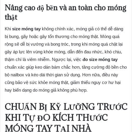
Nâng cao độ bền và an toàn cho móng
thật
Khi
size móng tay
không chính xác, móng giả có thể dễ dàng
bị bung, gãy hoặc gây tổn thương cho móng thật. Móng quá
rộng sẽ dễ bị vướng và bong tróc, trong khi móng quá chật lại
gây áp lực lên vùng khóe móng, dẫn đến đau nhức, khó chịu,
thậm chí là viêm nhiễm. Ngược lại, việc
đo size móng tay
chuẩn xác giúp keo dán bám chắc hơn, tăng cường độ bền cho
bộ nailbox và kéo dài thời gian sử dụng. Hơn nữa, điều này
cũng bảo vệ sức khỏe móng thật, giảm thiểu nguy cơ hư hại
hay biến dạng do móng giả không phù hợp.
CHUẨN BỊ KỸ LƯỠNG TRƯỚC
KHI TỰ
ĐO KÍCH THƯỚC
MÓNG TAY
TẠI NHÀ