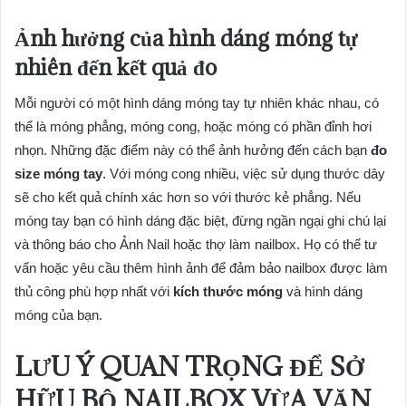
Ảnh hưởng của hình dáng móng tự
nhiên đến kết quả đo
Mỗi người có một hình dáng móng tay tự nhiên khác nhau, có
thể là móng phẳng, móng cong, hoặc móng có phần đỉnh hơi
nhọn. Những đặc điểm này có thể ảnh hưởng đến cách bạn
đo
size móng tay
. Với móng cong nhiều, việc sử dụng thước dây
sẽ cho kết quả chính xác hơn so với thước kẻ phẳng. Nếu
móng tay bạn có hình dáng đặc biệt, đừng ngần ngại ghi chú lại
và thông báo cho Ảnh Nail hoặc thợ làm nailbox. Họ có thể tư
vấn hoặc yêu cầu thêm hình ảnh để đảm bảo nailbox được làm
thủ công phù hợp nhất với
kích thước móng
và hình dáng
móng của bạn.
LƯU Ý QUAN TRỌNG ĐỂ SỞ
HỮU BỘ NAILBOX VỪA VẶN