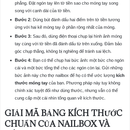
phẳng. Đặt ngón tay lên tờ tiền sao cho móng tay song
song với cạnh dài của tờ tiền.
Bước 2:
Dùng bút đánh dấu hai điểm trên tờ tiền tương
ứng với hai kẽ móng tay ở phần rộng nhất của móng.
Bước 3:
Sau đó, dùng điện thoại chụp lại hình ảnh móng
tay cùng với tờ tiền đã đánh dấu từ trên xuống. Đảm bảo
góc chụp thẳng, không bị nghiêng để tránh sai lệch.
Bước 4:
Bạn có thể chụp hai bức ảnh: một bức cho ngón
cái và một bức tổng thể cho các ngón còn lại. Gửi những
bức ảnh này cho thợ nailbox để họ có thể ước lượng
kích
thước móng tay
của bạn. Phương pháp này tuy không
chính xác tuyệt đối như dùng thước, nhưng vẫn có thể
cung cấp một cái nhìn tổng quan về kích thước.
GIẢI MÃ BẢNG
KÍCH THƯỚC
CHUẨN CỦA NAILBOX
VÀ