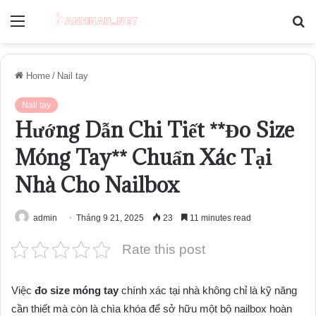
Menu
S
fo
Home
/
Nail tay
Nail tay
Hướng Dẫn Chi Tiết **Đo Size
Móng Tay** Chuẩn Xác Tại
Nhà Cho Nailbox
admin
Tháng 9 21, 2025
23
11 minutes read
Rate this post
Việc
đo size móng tay
chính xác tại nhà không chỉ là kỹ năng
cần thiết mà còn là chìa khóa để sở hữu một bộ nailbox hoàn