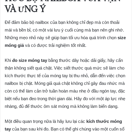
VÀ ƯNG Ý
Để đảm bảo bộ nailbox của bạn không chỉ đẹp mà còn thoải
mái và bền bỉ, có một vài lưu ý cuối cùng mà bạn nên ghi nhớ.
Những mẹo nhỏ này sẽ giúp bạn tối ưu hóa quá trình chọn
size
móng giả
và có được trải nghiệm tốt nhất.
Khi
đo size móng tay
bằng thước dây hoặc dải giấy, hãy cẩn
thận không siết quá chặt. Việc siết thước quá mức sẽ làm cho
kích thước thực tế của móng tay bị thu nhỏ, dẫn đến việc chọn
nailbox bị chật. Móng giả quá chật không chỉ gây đau nhức mà
còn có thể làm cản trở tuần hoàn máu nhẹ ở đầu ngón tay, đặc
biệt nếu bạn đeo trong thời gian dài. Hãy đo với một áp lực nhẹ
nhàng, đủ để thước ôm sát móng mà không làm biến dạng.
Một điều quan trọng nữa là hãy lưu lại các
kích thước móng
tay
của bạn sau khi đo. Bạn có thể ghi chúng vào một cuốn sổ