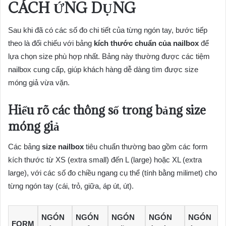
CÁCH ỨNG DỤNG
Sau khi đã có các số đo chi tiết của từng ngón tay, bước tiếp
theo là đối chiếu với bảng
kích thước chuẩn của nailbox
để
lựa chọn size phù hợp nhất. Bảng này thường được các tiệm
nailbox cung cấp, giúp khách hàng dễ dàng tìm được size
móng giả vừa vặn.
Hiểu rõ các thông số trong bảng
size
móng giả
Các bảng
size nailbox
tiêu chuẩn thường bao gồm các form
kích thước từ XS (extra small) đến L (large) hoặc XL (extra
large), với các số đo chiều ngang cụ thể (tính bằng milimet) cho
từng ngón tay (cái, trỏ, giữa, áp út, út).
NGÓN
NGÓN
NGÓN
NGÓN
NGÓN
FORM