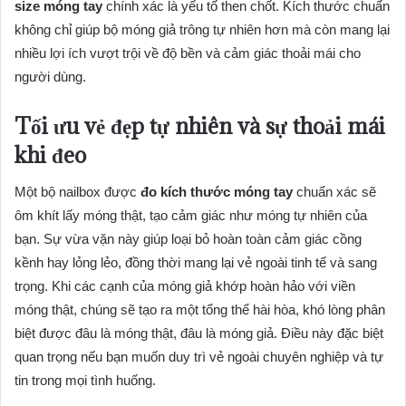
size móng tay
chính xác là yếu tố then chốt. Kích thước chuẩn
không chỉ giúp bộ móng giả trông tự nhiên hơn mà còn mang lại
nhiều lợi ích vượt trội về độ bền và cảm giác thoải mái cho
người dùng.
Tối ưu vẻ đẹp tự nhiên và sự thoải mái
khi đeo
Một bộ nailbox được
đo kích thước móng tay
chuẩn xác sẽ
ôm khít lấy móng thật, tạo cảm giác như móng tự nhiên của
bạn. Sự vừa vặn này giúp loại bỏ hoàn toàn cảm giác cồng
kềnh hay lỏng lẻo, đồng thời mang lại vẻ ngoài tinh tế và sang
trọng. Khi các cạnh của móng giả khớp hoàn hảo với viền
móng thật, chúng sẽ tạo ra một tổng thể hài hòa, khó lòng phân
biệt được đâu là móng thật, đâu là móng giả. Điều này đặc biệt
quan trọng nếu bạn muốn duy trì vẻ ngoài chuyên nghiệp và tự
tin trong mọi tình huống.