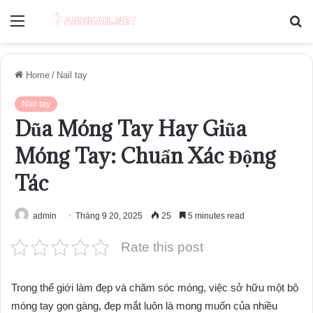
Menu
S
fo
Home
/
Nail tay
Nail tay
Dũa Móng Tay Hay Giũa
Móng Tay: Chuẩn Xác Động
Tác
admin
Tháng 9 20, 2025
25
5 minutes read
Rate this post
Trong thế giới làm đẹp và chăm sóc móng, việc sở hữu một bộ
móng tay gọn gàng, đẹp mắt luôn là mong muốn của nhiều