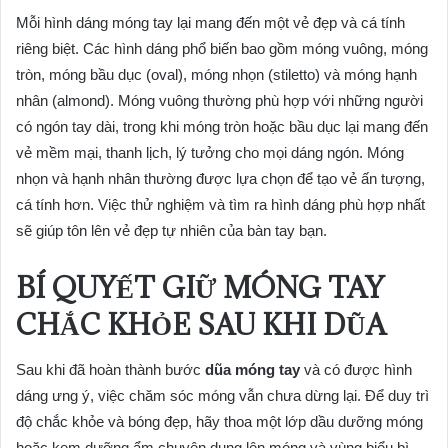
Mỗi hình dáng móng tay lại mang đến một vẻ đẹp và cá tính
riêng biệt. Các hình dáng phổ biến bao gồm móng vuông, móng
tròn, móng bầu dục (oval), móng nhọn (stiletto) và móng hạnh
nhân (almond). Móng vuông thường phù hợp với những người
có ngón tay dài, trong khi móng tròn hoặc bầu dục lại mang đến
vẻ mềm mại, thanh lịch, lý tưởng cho mọi dáng ngón. Móng
nhọn và hạnh nhân thường được lựa chọn để tạo vẻ ấn tượng,
cá tính hơn. Việc thử nghiệm và tìm ra hình dáng phù hợp nhất
sẽ giúp tôn lên vẻ đẹp tự nhiên của bàn tay bạn.
BÍ QUYẾT GIỮ MÓNG TAY
CHẮC KHỎE SAU KHI DŨA
Sau khi đã hoàn thành bước
dũa móng tay
và có được hình
dáng ưng ý, việc chăm sóc móng vẫn chưa dừng lại. Để duy trì
độ chắc khỏe và bóng đẹp, hãy thoa một lớp dầu dưỡng móng
hoặc kem dưỡng ẩm chuyên dụng lên móng và vùng biểu bì