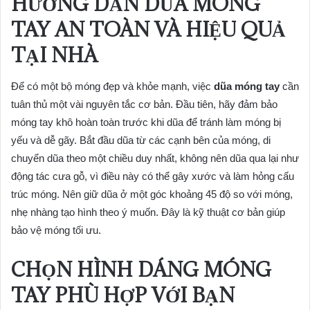
HƯỚNG DẪN DŨA MÓNG
TAY AN TOÀN VÀ HIỆU QUẢ
TẠI NHÀ
Để có một bộ móng đẹp và khỏe mạnh, việc
dũa móng tay
cần
tuân thủ một vài nguyên tắc cơ bản. Đầu tiên, hãy đảm bảo
móng tay khô hoàn toàn trước khi dũa để tránh làm móng bị
yếu và dễ gãy. Bắt đầu dũa từ các cạnh bên của móng, di
chuyển dũa theo một chiều duy nhất, không nên dũa qua lại như
động tác cưa gỗ, vì điều này có thể gây xước và làm hỏng cấu
trúc móng. Nên giữ dũa ở một góc khoảng 45 độ so với móng,
nhẹ nhàng tạo hình theo ý muốn. Đây là kỹ thuật cơ bản giúp
bảo vệ móng tối ưu.
CHỌN HÌNH DÁNG MÓNG
TAY PHÙ HỢP VỚI BẠN