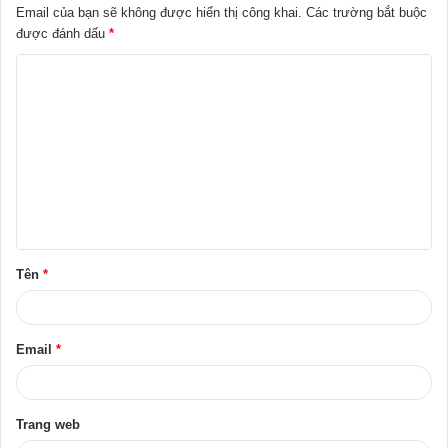
Email của bạn sẽ không được hiển thị công khai.
Các trường bắt buộc
được đánh dấu
*
B
ì
n
h
l
u
ậ
Tên
*
n
*
Email
*
Trang web