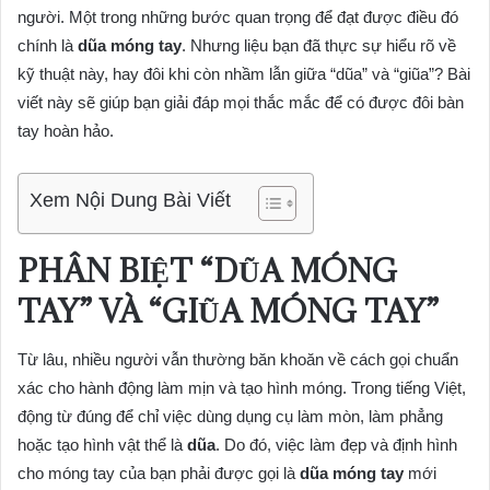
người. Một trong những bước quan trọng để đạt được điều đó
chính là
dũa móng tay
. Nhưng liệu bạn đã thực sự hiểu rõ về
kỹ thuật này, hay đôi khi còn nhầm lẫn giữa “dũa” và “giũa”? Bài
viết này sẽ giúp bạn giải đáp mọi thắc mắc để có được đôi bàn
tay hoàn hảo.
Xem Nội Dung Bài Viết
PHÂN BIỆT “DŨA MÓNG
TAY” VÀ “GIŨA MÓNG TAY”
Từ lâu, nhiều người vẫn thường băn khoăn về cách gọi chuẩn
xác cho hành động làm mịn và tạo hình móng. Trong tiếng Việt,
động từ đúng để chỉ việc dùng dụng cụ làm mòn, làm phẳng
hoặc tạo hình vật thể là
dũa
. Do đó, việc làm đẹp và định hình
cho móng tay của bạn phải được gọi là
dũa móng tay
mới