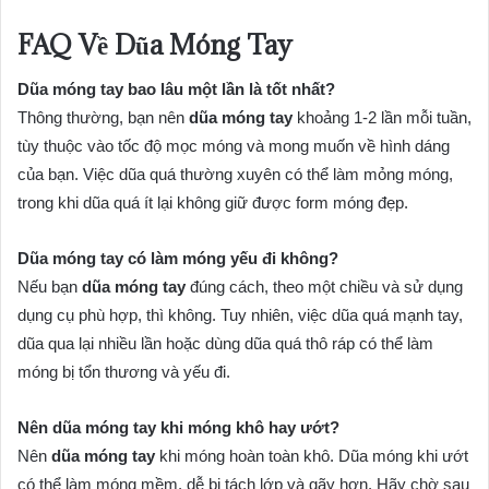
FAQ Về Dũa Móng Tay
Dũa móng tay bao lâu một lần là tốt nhất?
Thông thường, bạn nên
dũa móng tay
khoảng 1-2 lần mỗi tuần,
tùy thuộc vào tốc độ mọc móng và mong muốn về hình dáng
của bạn. Việc dũa quá thường xuyên có thể làm mỏng móng,
trong khi dũa quá ít lại không giữ được form móng đẹp.
Dũa móng tay có làm móng yếu đi không?
Nếu bạn
dũa móng tay
đúng cách, theo một chiều và sử dụng
dụng cụ phù hợp, thì không. Tuy nhiên, việc dũa quá mạnh tay,
dũa qua lại nhiều lần hoặc dùng dũa quá thô ráp có thể làm
móng bị tổn thương và yếu đi.
Nên dũa móng tay khi móng khô hay ướt?
Nên
dũa móng tay
khi móng hoàn toàn khô. Dũa móng khi ướt
có thể làm móng mềm, dễ bị tách lớp và gãy hơn. Hãy chờ sau