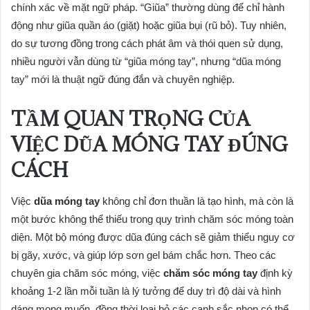
chính xác về mặt ngữ pháp. “Giũa” thường dùng để chỉ hành
động như giũa quần áo (giặt) hoặc giũa bụi (rũ bỏ). Tuy nhiên,
do sự tương đồng trong cách phát âm và thói quen sử dụng,
nhiều người vẫn dùng từ “giũa móng tay”, nhưng “dũa móng
tay” mới là thuật ngữ đúng đắn và chuyên nghiệp.
TẦM QUAN TRỌNG CỦA
VIỆC DŨA MÓNG TAY ĐÚNG
CÁCH
Việc
dũa móng tay
không chỉ đơn thuần là tạo hình, mà còn là
một bước không thể thiếu trong quy trình chăm sóc móng toàn
diện. Một bộ móng được dũa đúng cách sẽ giảm thiểu nguy cơ
bị gãy, xước, và giúp lớp sơn gel bám chắc hơn. Theo các
chuyên gia chăm sóc móng, việc
chăm sóc móng tay
định kỳ
khoảng 1-2 lần mỗi tuần là lý tưởng để duy trì độ dài và hình
dáng mong muốn, đồng thời loại bỏ các cạnh sắc nhọn có thể