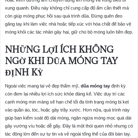
xung quanh. Điều này không chỉ cung cấp độ ẩm cần thiết mà
còn giúp móng phục hồi sau quá trình dũa. Đừng quên đeo
găng tay khi làm việc nhà hoặc tiếp xúc với hóa chất để bảo vệ
móng khỏi các tác nhân gây hại, giữ cho bộ móng luôn bền đẹp.
NHỮNG LỢI ÍCH KHÔNG
NGỜ KHI DŨA MÓNG TAY
ĐỊNH KỲ
Ngoài việc mang lại vẻ đẹp thẩm mỹ,
dũa móng tay
định kỳ
còn đem lại nhiều lợi ích sức khỏe đáng kể. Việc duy trì các
cạnh móng mịn màng sẽ hạn chế tối đa tình trạng móng bị kẹt
vào quần áo, tóc, hoặc gây trầy xước. Hơn nữa, quá trình này
giúp bạn kiểm soát độ dài móng, ngăn ngừa móng mọc quá dài
gây vướng víu hoặc dễ gãy. Đây là một thói quen nhỏ nhưng có
tác động lớn đến sự tự tin và vẻ ngoài tổng thể của đôi bàn tay.