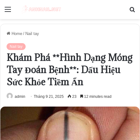
Menu
S
fo
Home
/
Nail tay
Nail tay
Khám Phá **Hình Dạng Móng
Tay Đoán Bệnh**: Dấu Hiệu
Sức Khỏe Tiềm Ẩn
admin
Tháng 9 21, 2025
23
12 minutes read