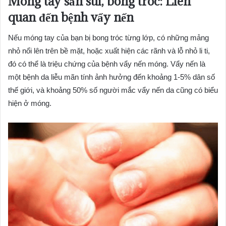
Móng tay sần sùi, bong tróc: Liên
quan đến bệnh vẩy nến
Nếu móng tay của bạn bị bong tróc từng lớp, có những mảng
nhỏ nổi lên trên bề mặt, hoặc xuất hiện các rãnh và lỗ nhỏ li ti,
đó có thể là triệu chứng của bệnh vẩy nến móng. Vẩy nến là
một bệnh da liễu mãn tính ảnh hưởng đến khoảng 1-5% dân số
thế giới, và khoảng 50% số người mắc vẩy nến da cũng có biểu
hiện ở móng.