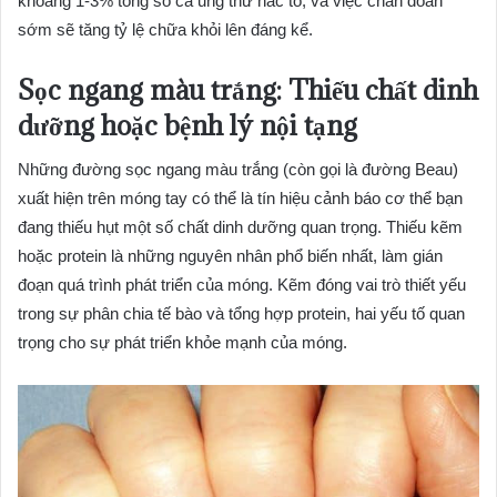
khoảng 1-3% tổng số ca ung thư hắc tố, và việc chẩn đoán
sớm sẽ tăng tỷ lệ chữa khỏi lên đáng kể.
Sọc ngang màu trắng: Thiếu chất dinh
dưỡng hoặc bệnh lý nội tạng
Những đường sọc ngang màu trắng (còn gọi là đường Beau)
xuất hiện trên móng tay có thể là tín hiệu cảnh báo cơ thể bạn
đang thiếu hụt một số chất dinh dưỡng quan trọng. Thiếu kẽm
hoặc protein là những nguyên nhân phổ biến nhất, làm gián
đoạn quá trình phát triển của móng. Kẽm đóng vai trò thiết yếu
trong sự phân chia tế bào và tổng hợp protein, hai yếu tố quan
trọng cho sự phát triển khỏe mạnh của móng.