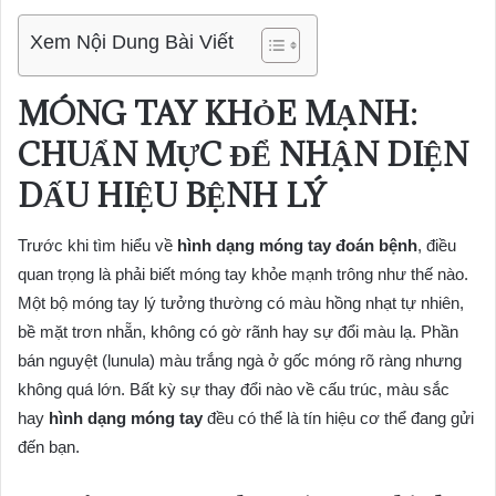
Xem Nội Dung Bài Viết
MÓNG TAY KHỎE MẠNH:
CHUẨN MỰC ĐỂ NHẬN DIỆN
DẤU HIỆU BỆNH LÝ
Trước khi tìm hiểu về
hình dạng móng tay đoán bệnh
, điều
quan trọng là phải biết móng tay khỏe mạnh trông như thế nào.
Một bộ móng tay lý tưởng thường có màu hồng nhạt tự nhiên,
bề mặt trơn nhẵn, không có gờ rãnh hay sự đổi màu lạ. Phần
bán nguyệt (lunula) màu trắng ngà ở gốc móng rõ ràng nhưng
không quá lớn. Bất kỳ sự thay đổi nào về cấu trúc, màu sắc
hay
hình dạng móng tay
đều có thể là tín hiệu cơ thể đang gửi
đến bạn.