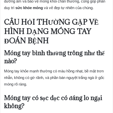
dưỡng ẩm và bảo vệ móng khỏi chấn thương, cũng góp phần
duy trì
sức khỏe móng
và vẻ đẹp tự nhiên của chúng.
CÂU HỎI THƯỜNG GẶP VỀ
HÌNH DẠNG MÓNG TAY
ĐOÁN BỆNH
Móng tay bình thường trông như thế
nào?
Móng tay khỏe mạnh thường có màu hồng nhạt, bề mặt trơn
nhẵn, không có gờ rãnh, và phần bán nguyệt trắng ngà ở gốc
móng rõ ràng.
Móng tay có sọc dọc có đáng lo ngại
không?