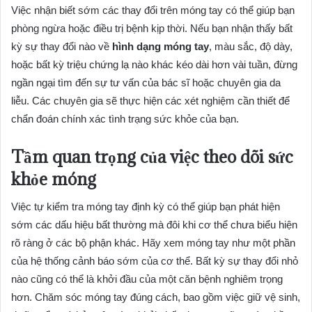
Việc nhận biết sớm các thay đổi trên móng tay có thể giúp bạn
phòng ngừa hoặc điều trị bệnh kịp thời. Nếu bạn nhận thấy bất
kỳ sự thay đổi nào về
hình dạng móng tay
, màu sắc, độ dày,
hoặc bất kỳ triệu chứng lạ nào khác kéo dài hơn vài tuần, đừng
ngần ngại tìm đến sự tư vấn của bác sĩ hoặc chuyên gia da
liễu. Các chuyên gia sẽ thực hiện các xét nghiệm cần thiết để
chẩn đoán chính xác tình trạng sức khỏe của bạn.
Tầm quan trọng của việc theo dõi sức
khỏe móng
Việc tự kiểm tra móng tay định kỳ có thể giúp bạn phát hiện
sớm các dấu hiệu bất thường mà đôi khi cơ thể chưa biểu hiện
rõ ràng ở các bộ phận khác. Hãy xem móng tay như một phần
của hệ thống cảnh báo sớm của cơ thể. Bất kỳ sự thay đổi nhỏ
nào cũng có thể là khởi đầu của một căn bệnh nghiêm trọng
hơn. Chăm sóc móng tay đúng cách, bao gồm việc giữ vệ sinh,