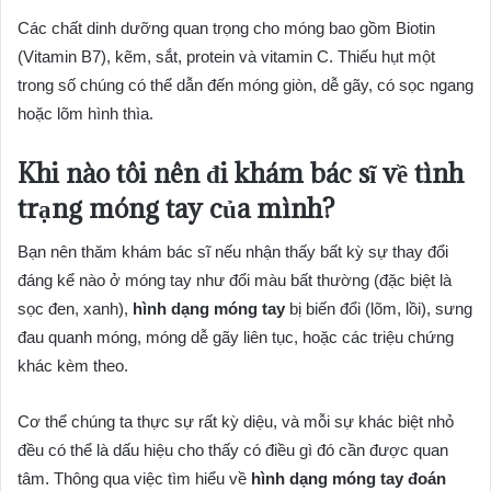
Các chất dinh dưỡng quan trọng cho móng bao gồm Biotin
(Vitamin B7), kẽm, sắt, protein và vitamin C. Thiếu hụt một
trong số chúng có thể dẫn đến móng giòn, dễ gãy, có sọc ngang
hoặc lõm hình thìa.
Khi nào tôi nên đi khám bác sĩ về tình
trạng móng tay của mình?
Bạn nên thăm khám bác sĩ nếu nhận thấy bất kỳ sự thay đổi
đáng kể nào ở móng tay như đổi màu bất thường (đặc biệt là
sọc đen, xanh),
hình dạng móng tay
bị biến đổi (lõm, lồi), sưng
đau quanh móng, móng dễ gãy liên tục, hoặc các triệu chứng
khác kèm theo.
Cơ thể chúng ta thực sự rất kỳ diệu, và mỗi sự khác biệt nhỏ
đều có thể là dấu hiệu cho thấy có điều gì đó cần được quan
tâm. Thông qua việc tìm hiểu về
hình dạng móng tay đoán