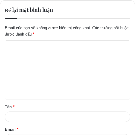
Để lại một bình luận
Email của bạn sẽ không được hiển thị công khai.
Các trường bắt buộc
được đánh dấu
*
B
ì
n
h
l
u
ậ
Tên
*
n
*
Email
*