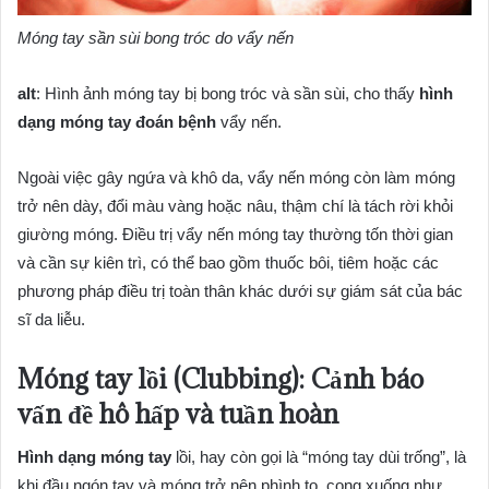
Móng tay sần sùi bong tróc do vẩy nến
alt
: Hình ảnh móng tay bị bong tróc và sần sùi, cho thấy
hình
dạng móng tay đoán bệnh
vẩy nến.
Ngoài việc gây ngứa và khô da, vẩy nến móng còn làm móng
trở nên dày, đổi màu vàng hoặc nâu, thậm chí là tách rời khỏi
giường móng. Điều trị vẩy nến móng tay thường tốn thời gian
và cần sự kiên trì, có thể bao gồm thuốc bôi, tiêm hoặc các
phương pháp điều trị toàn thân khác dưới sự giám sát của bác
sĩ da liễu.
Móng tay lồi (Clubbing): Cảnh báo
vấn đề hô hấp và tuần hoàn
Hình dạng móng tay
lồi, hay còn gọi là “móng tay dùi trống”, là
khi đầu ngón tay và móng trở nên phình to, cong xuống như