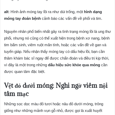
alt
: Hình ảnh móng tay lồi ra như dùi trống, một
hình dạng
móng tay đoán bệnh
cảnh báo các vấn đề về phổi và tim.
Nguyên nhân phổ biến nhất gây ra tình trạng móng lồi là ung thư
phổi, nhưng nó cũng có thể xuất hiện trong bệnh xơ nang, bệnh
tim bẩm sinh, viêm ruột mãn tính, hoặc các vấn đề về gan và
tuyến giáp. Nếu nhận thấy móng tay có dấu hiệu lồi, bạn cần
thăm khám bác sĩ ngay để được chẩn đoán và điều trị kịp thời,
vì đây là một trong những
dấu hiệu sức khỏe qua móng
cần
được quan tâm đặc biệt.
Vệt đỏ dưới móng: Nghi ngờ viêm nội
tâm mạc
Những sọc dọc màu đỏ tươi hoặc nâu đỏ dưới móng, trông
giống như những mảnh vụn gỗ nhỏ, được gọi là xuất huyết