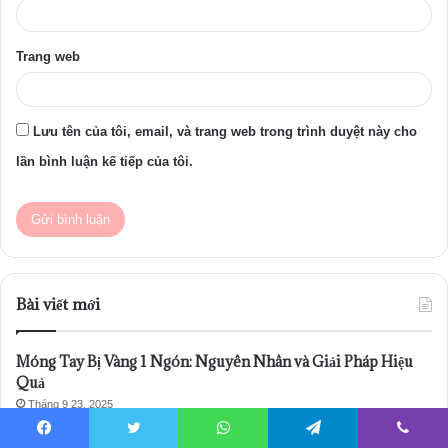
Trang web
Lưu tên của tôi, email, và trang web trong trình duyệt này cho
lần bình luận kế tiếp của tôi.
Bài viết mới
Móng Tay Bị Vàng 1 Ngón: Nguyên Nhân và Giải Pháp Hiệu
Quả
Tháng 9 23, 2025
Móng Tay Sẫm Màu: Dấu Hiệu Sức Khỏe Bạn Cần Chú Ý
Facebook
Twitter
WhatsApp
Telegram
Viber