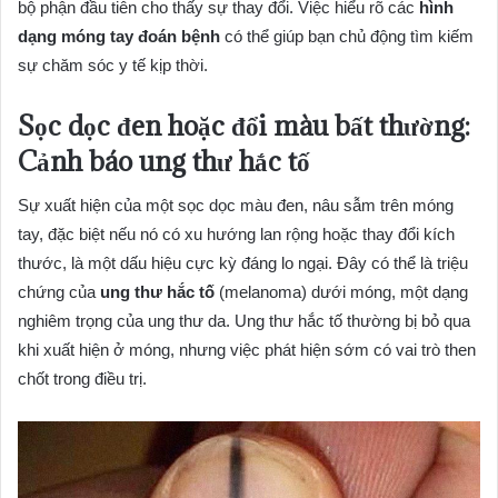
bộ phận đầu tiên cho thấy sự thay đổi. Việc hiểu rõ các
hình
dạng móng tay đoán bệnh
có thể giúp bạn chủ động tìm kiếm
sự chăm sóc y tế kịp thời.
Sọc dọc đen hoặc đổi màu bất thường:
Cảnh báo ung thư hắc tố
Sự xuất hiện của một sọc dọc màu đen, nâu sẫm trên móng
tay, đặc biệt nếu nó có xu hướng lan rộng hoặc thay đổi kích
thước, là một dấu hiệu cực kỳ đáng lo ngại. Đây có thể là triệu
chứng của
ung thư hắc tố
(melanoma) dưới móng, một dạng
nghiêm trọng của ung thư da. Ung thư hắc tố thường bị bỏ qua
khi xuất hiện ở móng, nhưng việc phát hiện sớm có vai trò then
chốt trong điều trị.