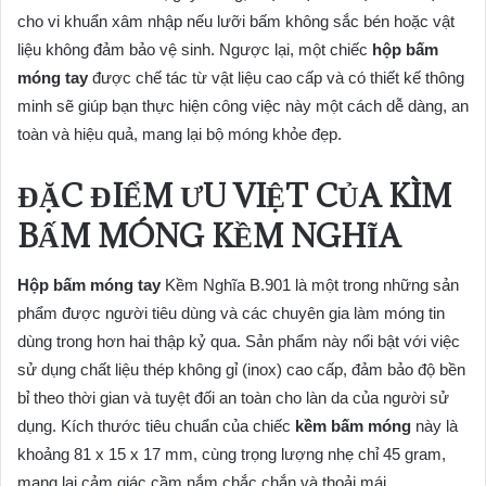
cho vi khuẩn xâm nhập nếu lưỡi bấm không sắc bén hoặc vật
liệu không đảm bảo vệ sinh. Ngược lại, một chiếc
hộp bấm
móng tay
được chế tác từ vật liệu cao cấp và có thiết kế thông
minh sẽ giúp bạn thực hiện công việc này một cách dễ dàng, an
toàn và hiệu quả, mang lại bộ móng khỏe đẹp.
ĐẶC ĐIỂM ƯU VIỆT CỦA
KÌM
BẤM MÓNG
KỀM NGHĨA
Hộp bấm móng tay
Kềm Nghĩa B.901 là một trong những sản
phẩm được người tiêu dùng và các chuyên gia làm móng tin
dùng trong hơn hai thập kỷ qua. Sản phẩm này nổi bật với việc
sử dụng chất liệu thép không gỉ (inox) cao cấp, đảm bảo độ bền
bỉ theo thời gian và tuyệt đối an toàn cho làn da của người sử
dụng. Kích thước tiêu chuẩn của chiếc
kềm bấm móng
này là
khoảng 81 x 15 x 17 mm, cùng trọng lượng nhẹ chỉ 45 gram,
mang lại cảm giác cầm nắm chắc chắn và thoải mái.