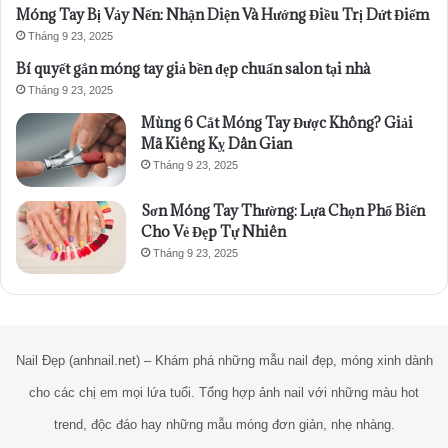
Móng Tay Bị Vảy Nến: Nhận Diện Và Hướng Điều Trị Dứt Điểm
Tháng 9 23, 2025
Bí quyết gắn móng tay giả bền đẹp chuẩn salon tại nhà
Tháng 9 23, 2025
Mùng 6 Cắt Móng Tay Được Không? Giải
Mã Kiêng Kỵ Dân Gian
Tháng 9 23, 2025
Sơn Móng Tay Thường: Lựa Chọn Phổ Biến
Cho Vẻ Đẹp Tự Nhiên
Tháng 9 23, 2025
Nail Đẹp (anhnail.net) – Khám phá những mẫu nail đẹp, móng xinh dành
cho các chị em mọi lứa tuổi. Tổng hợp ảnh nail với những màu hot
trend, độc đáo hay những mẫu móng đơn giản, nhẹ nhàng.