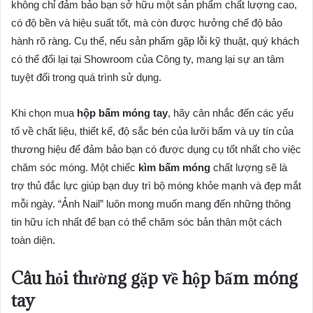
không chỉ đảm bảo bạn sở hữu một sản phẩm chất lượng cao,
có độ bền và hiệu suất tốt, mà còn được hưởng chế độ bảo
hành rõ ràng. Cụ thể, nếu sản phẩm gặp lỗi kỹ thuật, quý khách
có thể đổi lại tại Showroom của Công ty, mang lại sự an tâm
tuyệt đối trong quá trình sử dụng.
Khi chọn mua
hộp bấm móng tay
, hãy cân nhắc đến các yếu
tố về chất liệu, thiết kế, độ sắc bén của lưỡi bấm và uy tín của
thương hiệu để đảm bảo bạn có được dụng cụ tốt nhất cho việc
chăm sóc móng. Một chiếc
kìm bấm móng
chất lượng sẽ là
trợ thủ đắc lực giúp bạn duy trì bộ móng khỏe mạnh và đẹp mắt
mỗi ngày. “Ảnh Nail” luôn mong muốn mang đến những thông
tin hữu ích nhất để bạn có thể chăm sóc bản thân một cách
toàn diện.
Câu hỏi thường gặp về
hộp bấm móng
tay