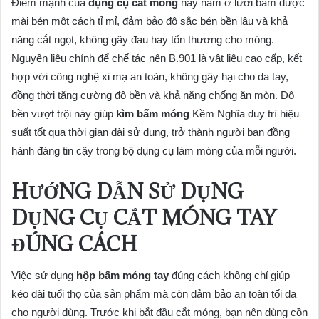
Điểm mạnh của
dụng cụ cắt móng
này nằm ở lưỡi bấm được
mài bén một cách tỉ mỉ, đảm bảo độ sắc bén bền lâu và khả
năng cắt ngọt, không gây đau hay tổn thương cho móng.
Nguyên liệu chính để chế tác nên B.901 là vật liệu cao cấp, kết
hợp với công nghệ xi mạ an toàn, không gây hại cho da tay,
đồng thời tăng cường độ bền và khả năng chống ăn mòn. Độ
bền vượt trội này giúp
kìm bấm móng
Kềm Nghĩa duy trì hiệu
suất tốt qua thời gian dài sử dụng, trở thành người bạn đồng
hành đáng tin cậy trong bộ dụng cụ làm móng của mỗi người.
HƯỚNG DẪN SỬ DỤNG
DỤNG CỤ CẮT MÓNG TAY
ĐÚNG CÁCH
Việc sử dụng
hộp bấm móng tay
đúng cách không chỉ giúp
kéo dài tuổi thọ của sản phẩm mà còn đảm bảo an toàn tối đa
cho người dùng. Trước khi bắt đầu cắt móng, bạn nên dùng cồn