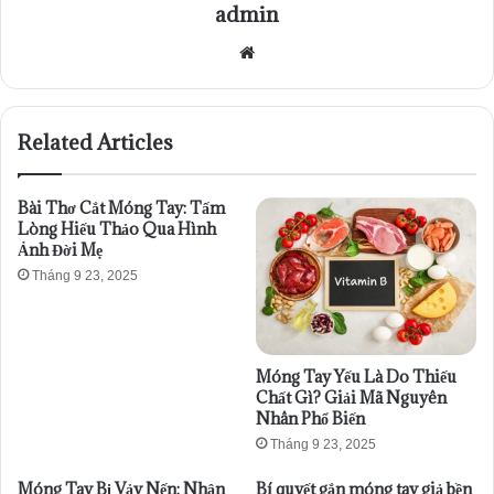
admin
Website
Related Articles
Bài Thơ Cắt Móng Tay: Tấm
Lòng Hiếu Thảo Qua Hình
Ảnh Đời Mẹ
Tháng 9 23, 2025
Móng Tay Yếu Là Do Thiếu
Chất Gì? Giải Mã Nguyên
Nhân Phổ Biến
Tháng 9 23, 2025
Móng Tay Bị Vảy Nến: Nhận
Bí quyết gắn móng tay giả bền