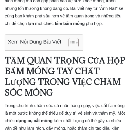
hình móng mà còn góp phần bảo vệ sức khỏe móng, tránh
những tổn thương không đáng có. Bài viết này từ “Ảnh Nail” sẽ
cùng bạn khám phá sâu hơn về tầm quan trọng và những tiêu
chí để chọn lựa một chiếc
kìm bấm móng
phù hợp.
Xem Nội Dung Bài Viết
TẦM QUAN TRỌNG CỦA
HỘP
BẤM MÓNG TAY
CHẤT
LƯỢNG TRONG VIỆC CHĂM
SÓC MÓNG
Trong chu trình chăm sóc cá nhân hàng ngày, việc cắt tỉa móng
là một bước không thể thiếu để duy trì vệ sinh và thẩm mỹ. Một
chiếc
dụng cụ cắt móng
kém chất lượng có thể gây ra nhiều
vấn đề như làm rách, gãy móng, hoặc thậm chí tạo điều kiện