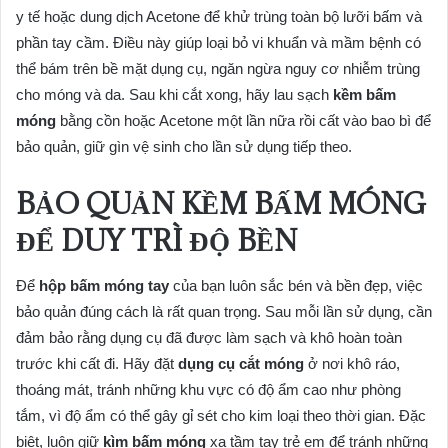
y tế hoặc dung dịch Acetone để khử trùng toàn bộ lưỡi bấm và
phần tay cầm. Điều này giúp loại bỏ vi khuẩn và mầm bệnh có
thể bám trên bề mặt dụng cụ, ngăn ngừa nguy cơ nhiễm trùng
cho móng và da. Sau khi cắt xong, hãy lau sạch
kềm bấm
móng
bằng cồn hoặc Acetone một lần nữa rồi cất vào bao bì để
bảo quản, giữ gìn vệ sinh cho lần sử dụng tiếp theo.
BẢO QUẢN
KỀM BẤM MÓNG
ĐỂ DUY TRÌ ĐỘ BỀN
Để
hộp bấm móng tay
của bạn luôn sắc bén và bền đẹp, việc
bảo quản đúng cách là rất quan trọng. Sau mỗi lần sử dụng, cần
đảm bảo rằng dụng cụ đã được làm sạch và khô hoàn toàn
trước khi cất đi. Hãy đặt
dụng cụ cắt móng
ở nơi khô ráo,
thoáng mát, tránh những khu vực có độ ẩm cao như phòng
tắm, vì độ ẩm có thể gây gỉ sét cho kim loại theo thời gian. Đặc
biệt, luôn giữ
kìm bấm móng
xa tầm tay trẻ em để tránh những