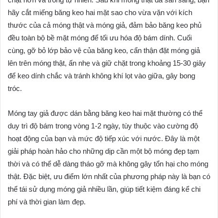
hãy cắt miếng băng keo hai mặt sao cho vừa vặn với kích
thước của cả móng thật và móng giả, đảm bảo băng keo phủ
đều toàn bộ bề mặt móng để tối ưu hóa độ bám dính. Cuối
cùng, gỡ bỏ lớp bảo vệ của băng keo, cẩn thận đặt móng giả
lên trên móng thật, ấn nhẹ và giữ chặt trong khoảng 15-30 giây
để keo dính chắc và tránh không khí lọt vào giữa, gây bong
tróc.
Móng tay giả được dán bằng băng keo hai mặt thường có thể
duy trì độ bám trong vòng 1-2 ngày, tùy thuộc vào cường độ
hoạt động của bạn và mức độ tiếp xúc với nước. Đây là một
giải pháp hoàn hảo cho những dịp cần một bộ móng đẹp tạm
thời và có thể dễ dàng tháo gỡ mà không gây tổn hại cho móng
thật. Đặc biệt, ưu điểm lớn nhất của phương pháp này là bạn có
thể tái sử dụng móng giả nhiều lần, giúp tiết kiệm đáng kể chi
phí và thời gian làm đẹp.