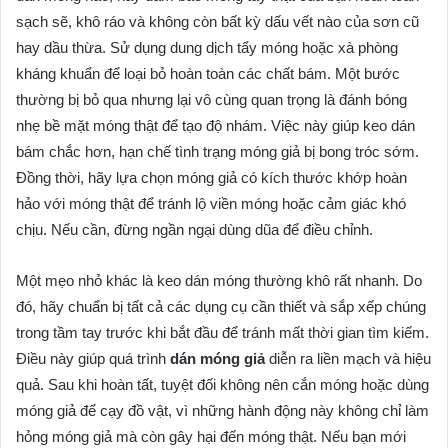
sạch sẽ, khô ráo và không còn bất kỳ dấu vết nào của sơn cũ
hay dầu thừa. Sử dụng dung dịch tẩy móng hoặc xà phòng
kháng khuẩn để loại bỏ hoàn toàn các chất bám. Một bước
thường bị bỏ qua nhưng lại vô cùng quan trọng là đánh bóng
nhẹ bề mặt móng thật để tạo độ nhám. Việc này giúp keo dán
bám chắc hơn, hạn chế tình trạng móng giả bị bong tróc sớm.
Đồng thời, hãy lựa chọn móng giả có kích thước khớp hoàn
hảo với móng thật để tránh lộ viền móng hoặc cảm giác khó
chịu. Nếu cần, đừng ngần ngại dùng dũa để điều chỉnh.
Một mẹo nhỏ khác là keo dán móng thường khô rất nhanh. Do
đó, hãy chuẩn bị tất cả các dụng cụ cần thiết và sắp xếp chúng
trong tầm tay trước khi bắt đầu để tránh mất thời gian tìm kiếm.
Điều này giúp quá trình
dán móng giả
diễn ra liền mạch và hiệu
quả. Sau khi hoàn tất, tuyệt đối không nên cắn móng hoặc dùng
móng giả để cạy đồ vật, vì những hành động này không chỉ làm
hỏng móng giả mà còn gây hại đến móng thật. Nếu bạn mới