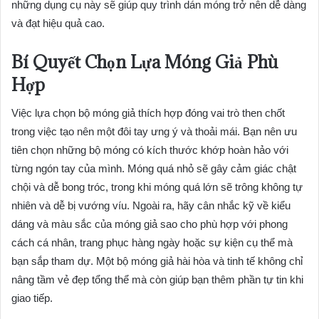
những dụng cụ này sẽ giúp quy trình dán móng trở nên dễ dàng
và đạt hiệu quả cao.
Bí Quyết Chọn Lựa Móng Giả Phù
Hợp
Việc lựa chọn bộ móng giả thích hợp đóng vai trò then chốt
trong việc tạo nên một đôi tay ưng ý và thoải mái. Bạn nên ưu
tiên chọn những bộ móng có kích thước khớp hoàn hảo với
từng ngón tay của mình. Móng quá nhỏ sẽ gây cảm giác chật
chội và dễ bong tróc, trong khi móng quá lớn sẽ trông không tự
nhiên và dễ bị vướng víu. Ngoài ra, hãy cân nhắc kỹ về kiểu
dáng và màu sắc của móng giả sao cho phù hợp với phong
cách cá nhân, trang phục hàng ngày hoặc sự kiện cụ thể mà
bạn sắp tham dự. Một bộ móng giả hài hòa và tinh tế không chỉ
nâng tầm vẻ đẹp tổng thể mà còn giúp bạn thêm phần tự tin khi
giao tiếp.