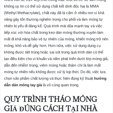
không uy tín có thể sử dụng chất kết dính độc hại là MMA
(Methyl Methacrylate), chất này đã bị cấm ở nhiều nơi vì khả
năng gây tổn thương nghiêm trọng cho phổi và làm móng tự
nhiên bị yếu đi đáng kể. Quá trình mài dũa mạnh tay và việc
tiếp xúc với hóa chất trong keo dán móng thường xuyên làm
mất đi khả năng bảo vệ tự nhiên của móng, khiến móng trở nên
mỏng, khô và dễ gãy hơn. Hơn nữa, việc sử dụng dụng cụ
không được tiệt trùng hoặc sai sót trong quá trình dán có thể
tạo điều kiện cho vi khuẩn và nấm phát triển dưới lớp móng giả,
dẫn đến nhiễm trùng, viêm móng hoặc thậm chí là làm mất
móng tự nhiên nếu không được xử lý kịp thời. Do đó, việc lựa
chọn sản phẩm chất lượng và thực hiện đúng kỹ thuật
hướng
dẫn dán móng tay giả
là vô cùng quan trọng.
QUY TRÌNH THÁO MÓNG
GIẢ ĐÚNG CÁCH TẠI NHÀ