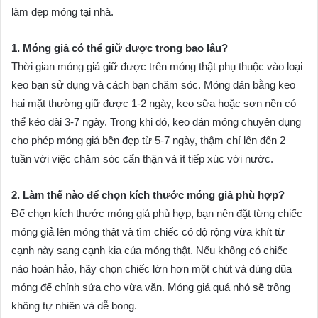
làm đẹp móng tại nhà.
1. Móng giả có thể giữ được trong bao lâu?
Thời gian móng giả giữ được trên móng thật phụ thuộc vào loại
keo bạn sử dụng và cách bạn chăm sóc. Móng dán bằng keo
hai mặt thường giữ được 1-2 ngày, keo sữa hoặc sơn nền có
thể kéo dài 3-7 ngày. Trong khi đó, keo dán móng chuyên dụng
cho phép móng giả bền đẹp từ 5-7 ngày, thậm chí lên đến 2
tuần với việc chăm sóc cẩn thận và ít tiếp xúc với nước.
2. Làm thế nào để chọn kích thước móng giả phù hợp?
Để chọn kích thước móng giả phù hợp, bạn nên đặt từng chiếc
móng giả lên móng thật và tìm chiếc có độ rộng vừa khít từ
cạnh này sang cạnh kia của móng thật. Nếu không có chiếc
nào hoàn hảo, hãy chọn chiếc lớn hơn một chút và dùng dũa
móng để chỉnh sửa cho vừa vặn. Móng giả quá nhỏ sẽ trông
không tự nhiên và dễ bong.