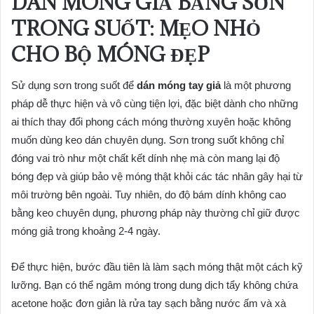
DÁN MÓNG GIẢ BẰNG SƠN
TRONG SUỐT: MẸO NHỎ
CHO BỘ MÓNG ĐẸP
Sử dụng sơn trong suốt để
dán móng tay giả
là một phương
pháp dễ thực hiện và vô cùng tiện lợi, đặc biệt dành cho những
ai thích thay đổi phong cách móng thường xuyên hoặc không
muốn dùng keo dán chuyên dụng. Sơn trong suốt không chỉ
đóng vai trò như một chất kết dính nhẹ mà còn mang lại độ
bóng đẹp và giúp bảo vệ móng thật khỏi các tác nhân gây hại từ
môi trường bên ngoài. Tuy nhiên, do độ bám dính không cao
bằng keo chuyên dụng, phương pháp này thường chỉ giữ được
móng giả trong khoảng 2-4 ngày.
Để thực hiện, bước đầu tiên là làm sạch móng thật một cách kỹ
lưỡng. Bạn có thể ngâm móng trong dung dịch tẩy không chứa
acetone hoặc đơn giản là rửa tay sạch bằng nước ấm và xà