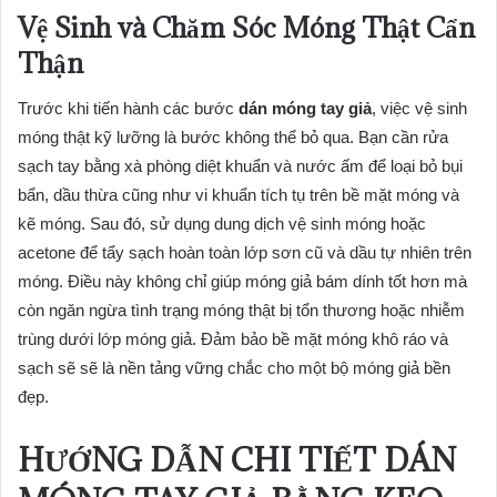
Vệ Sinh và Chăm Sóc Móng Thật Cẩn
Thận
Trước khi tiến hành các bước
dán móng tay giả
, việc vệ sinh
móng thật kỹ lưỡng là bước không thể bỏ qua. Bạn cần rửa
sạch tay bằng xà phòng diệt khuẩn và nước ấm để loại bỏ bụi
bẩn, dầu thừa cũng như vi khuẩn tích tụ trên bề mặt móng và
kẽ móng. Sau đó, sử dụng dung dịch vệ sinh móng hoặc
acetone để tẩy sạch hoàn toàn lớp sơn cũ và dầu tự nhiên trên
móng. Điều này không chỉ giúp móng giả bám dính tốt hơn mà
còn ngăn ngừa tình trạng móng thật bị tổn thương hoặc nhiễm
trùng dưới lớp móng giả. Đảm bảo bề mặt móng khô ráo và
sạch sẽ sẽ là nền tảng vững chắc cho một bộ móng giả bền
đẹp.
HƯỚNG DẪN CHI TIẾT DÁN