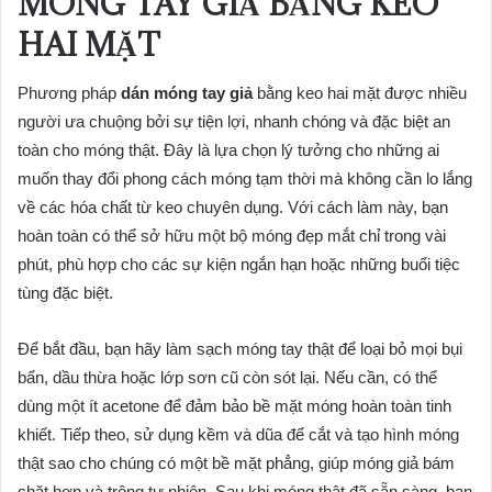
MÓNG TAY GIẢ BẰNG KEO
HAI MẶT
Phương pháp
dán móng tay giả
bằng keo hai mặt được nhiều
người ưa chuộng bởi sự tiện lợi, nhanh chóng và đặc biệt an
toàn cho móng thật. Đây là lựa chọn lý tưởng cho những ai
muốn thay đổi phong cách móng tạm thời mà không cần lo lắng
về các hóa chất từ keo chuyên dụng. Với cách làm này, bạn
hoàn toàn có thể sở hữu một bộ móng đẹp mắt chỉ trong vài
phút, phù hợp cho các sự kiện ngắn hạn hoặc những buổi tiệc
tùng đặc biệt.
Để bắt đầu, bạn hãy làm sạch móng tay thật để loại bỏ mọi bụi
bẩn, dầu thừa hoặc lớp sơn cũ còn sót lại. Nếu cần, có thể
dùng một ít acetone để đảm bảo bề mặt móng hoàn toàn tinh
khiết. Tiếp theo, sử dụng kềm và dũa để cắt và tạo hình móng
thật sao cho chúng có một bề mặt phẳng, giúp móng giả bám
chặt hơn và trông tự nhiên. Sau khi móng thật đã sẵn sàng, bạn