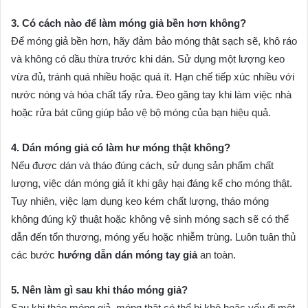
3. Có cách nào để làm móng giả bền hơn không?
Để móng giả bền hơn, hãy đảm bảo móng thật sạch sẽ, khô ráo
và không có dầu thừa trước khi dán. Sử dụng một lượng keo
vừa đủ, tránh quá nhiều hoặc quá ít. Hạn chế tiếp xúc nhiều với
nước nóng và hóa chất tẩy rửa. Đeo găng tay khi làm việc nhà
hoặc rửa bát cũng giúp bảo vệ bộ móng của bạn hiệu quả.
4. Dán móng giả có làm hư móng thật không?
Nếu được dán và tháo đúng cách, sử dụng sản phẩm chất
lượng, việc dán móng giả ít khi gây hại đáng kể cho móng thật.
Tuy nhiên, việc lạm dụng keo kém chất lượng, tháo móng
không đúng kỹ thuật hoặc không vệ sinh móng sạch sẽ có thể
dẫn đến tổn thương, móng yếu hoặc nhiễm trùng. Luôn tuân thủ
các bước
hướng dẫn dán móng tay giả
an toàn.
5. Nên làm gì sau khi tháo móng giả?
Sau khi tháo móng giả, móng thật có thể bị khô hoặc yếu đi một