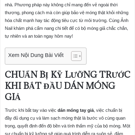
nhà. Phương pháp này không chỉ mang đến vẻ ngoài thời
thượng, phong cách mà còn giúp bảo vệ móng thật khỏi những
hóa chất mạnh hay tác động tiêu cực từ môi trường. Cùng Ảnh
Nail khám phá cẩm nang chi tiết để có bộ móng giả chắc chắn,
tự nhiên và an toàn ngay hôm nay!
Xem Nội Dung Bài Viết
CHUẨN BỊ KỸ LƯỠNG TRƯỚC
KHI BẮT ĐẦU DÁN MÓNG
GIẢ
Trước khi bắt tay vào việc
dán móng tay giả
, việc chuẩn bị
đầy đủ dụng cụ và làm sạch móng thật là bước vô cùng quan
trọng, quyết định đến độ bền và tính thẩm mỹ của bộ móng. Một
sự chuẩn bị kỹ lưỡng sẽ giúp quá trình diễn ra suôn sẻ, đảm