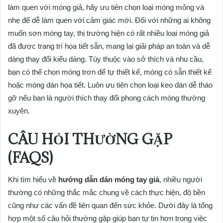
làm quen với móng giả, hãy ưu tiên chọn loại móng mỏng và
nhẹ để dễ làm quen với cảm giác mới. Đối với những ai không
muốn sơn móng tay, thị trường hiện có rất nhiều loại móng giả
đã được trang trí họa tiết sẵn, mang lại giải pháp an toàn và dễ
dàng thay đổi kiểu dáng. Tùy thuộc vào sở thích và nhu cầu,
bạn có thể chọn móng trơn để tự thiết kế, móng có sẵn thiết kế
hoặc móng dán họa tiết. Luôn ưu tiên chọn loại keo dán dễ tháo
gỡ nếu bạn là người thích thay đổi phong cách móng thường
xuyên.
CÂU HỎI THƯỜNG GẶP
(FAQS)
Khi tìm hiểu về
hướng dẫn dán móng tay giả
, nhiều người
thường có những thắc mắc chung về cách thực hiện, độ bền
cũng như các vấn đề liên quan đến sức khỏe. Dưới đây là tổng
hợp một số câu hỏi thường gặp giúp bạn tự tin hơn trong việc