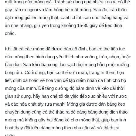
mặt trong của móng giả. Tránh sử dụng quá nhiều keo vì có thể
gây tràn ra ngoài và làm hỏng bề mặt móng. Sau đó, cẩn thận
đặt móng giả lên móng thật, canh chỉnh sao cho thẳng hàng và
ấn nhẹ nhàng, giữ yên trong khoảng 15-30 giây để keo dính
chắc.
Khi tất cả các móng đã được dán cố định, bạn có thể tiếp tục
dũa móng theo hình dạng yêu thích như vuông, tròn, nhọn, hoặc
bầu dục. Sau khi dũa xong, lau sạch bụi móng bằng một miếng
bông ẩm. Cuối cùng, bạn có thể sơn màu, trang trí thêm họa
tiết, đính đá hoặc vẽ hoa văn để tạo điểm nhấn cá tính cho bộ
móng của mình. Để tăng cường độ bám dính và kéo dài thời
gian sử dụng, hãy hạn chế tối đa việc tiếp xúc nhiều với nước
và các hóa chất tẩy rửa mạnh. Móng giả được dán bằng keo
chuyên dụng cũng có thể tháo ra dễ dàng bằng dung dịch tháo
móng mà không gây hại đáng kể cho móng thật, giúp bạn linh
hoạt thay đổi kiểu dáng móng theo nhu cầu và sở thích cá
nhân.