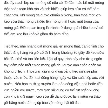
đó, tẩy sạch lớp sơn móng cũ nếu có để đảm bảo bề mặt móng
thật hoàn toàn khô ráo và tinh khiết, giúp keo sữa có thể bám
chặt hơn. Khi móng đã được chuẩn bị xong, bạn thoa một lớp
keo sữa thật mỏng và đều lên móng thật hoặc mặt trong của
móng giả. Điều quan trọng là tránh sử dụng quá nhiều keo vì có
thể làm keo lâu khô và giảm độ bám dính.
Tiếp theo, nhẹ nhàng đặt móng giả lên móng thật, căn chỉnh cho
thật thẳng hàng và giữ cố định trong khoảng 30 giây để keo sữa
bắt đầu khô và tạo liên kết. Lặp lại quy trình này cho từng ngón
tay, đảm bảo mỗi chiếc móng giả đều được dán chắc chắn và
không bị lệch. Thời gian giữ móng giả bằng keo sữa sẽ phụ
thuộc vào mức độ hoạt động hàng ngày và tần suất tiếp xúc với
nước. Nếu bạn thường xuyên làm các công việc nhà hoặc tiếp
xúc nhiều với nước, thời gian sử dụng có thể rút ngắn xuống
còn khoảng 3 ngày. Keo sữa dễ dàng được làm mềm và tháo
gỡ bằng nước ấm, giúp bảo vệ móng thật tối đa.