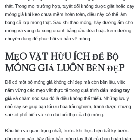
thật. Trong mọi trường hợp, tuyệt đối không được giật hoặc cạy
móng giả khi keo chưa mềm hoàn toàn, điều này có thể làm
bong cả lớp móng thật. Sau khi tháo móng, hãy dưỡng ẩm cho
móng và vùng da xung quanh bằng dầu dừa hoặc kem dưỡng
chuyên dụng để phục hồi và bảo vệ móng.
MẸO VẶT HỮU ÍCH ĐỂ BỘ
MÓNG GIẢ LUÔN BỀN ĐẸP
Để có một bộ móng giả không chỉ đẹp mà còn bền lâu, việc
nắm vững các mẹo vặt thực tế trong quá trình
dán móng tay
giả
và chăm sóc sau đó là điều không thể thiếu. Những lưu ý
nhỏ này sẽ giúp bạn tối ưu hóa trải nghiệm, tránh được những
sai sót phổ biến và kéo dài tuổi thọ của bộ móng.
Đầu tiên và quan trọng nhất, trước khi thực hiện bất kỳ bước
dán móng nào, hãy đảm bảo móng tay thật của bạn hoàn toàn