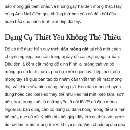
bảo móng giả bám chắc và không gây hại đến móng thật. Hãy
cùng Ảnh Nail điểm qua những thứ bạn cần có để khởi đầu
hoàn hảo cho hành trình làm đẹp đôi tay.
Dụng Cụ Thiết Yếu Không Thể Thiếu
Để có thể thực hiện quy trình
dán móng giả
tại nhà một cách
chuyên nghiệp, bạn cần trang bị đầy đủ các vật dụng cơ bản.
Đầu tiên là kềm cắt móng để định hình lại móng thật và bộ
móng giả có kích thước phù hợp với ngón tay. Tiếp theo, dũa
móng tay sẽ giúp bạn tạo độ nhám cần thiết trên bề mặt móng
thật và chỉnh sửa hình dáng móng giả. Keo dán móng chuyên
dụng hoặc các loại keo thay thế như keo hai mặt, keo sữa, sơn
nền, sơn trong suốt là những yếu tố cốt lõi để cố định móng.
Ngoài ra, bạn cũng cần có dụng cụ đánh bóng móng để làm mịn
bề mặt, que gỗ xử lý biểu bì chết giúp đẩy lớp da thừa và nước
ấm để làm mềm móng trước khi vệ sinh. Việc chuẩn bị chu đáo