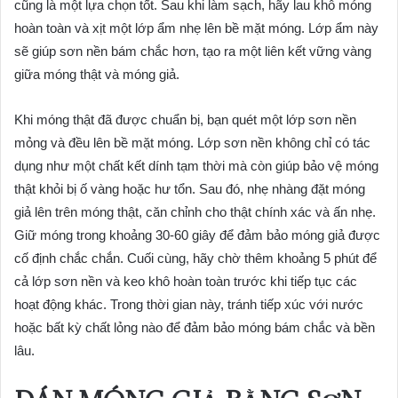
cũng là một lựa chọn tốt. Sau khi làm sạch, hãy lau khô móng
hoàn toàn và xịt một lớp ẩm nhẹ lên bề mặt móng. Lớp ẩm này
sẽ giúp sơn nền bám chắc hơn, tạo ra một liên kết vững vàng
giữa móng thật và móng giả.
Khi móng thật đã được chuẩn bị, bạn quét một lớp sơn nền
mỏng và đều lên bề mặt móng. Lớp sơn nền không chỉ có tác
dụng như một chất kết dính tạm thời mà còn giúp bảo vệ móng
thật khỏi bị ố vàng hoặc hư tổn. Sau đó, nhẹ nhàng đặt móng
giả lên trên móng thật, căn chỉnh cho thật chính xác và ấn nhẹ.
Giữ móng trong khoảng 30-60 giây để đảm bảo móng giả được
cố định chắc chắn. Cuối cùng, hãy chờ thêm khoảng 5 phút để
cả lớp sơn nền và keo khô hoàn toàn trước khi tiếp tục các
hoạt động khác. Trong thời gian này, tránh tiếp xúc với nước
hoặc bất kỳ chất lỏng nào để đảm bảo móng bám chắc và bền
lâu.