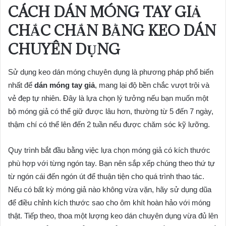
CÁCH DÁN MÓNG TAY GIẢ
CHẮC CHẮN BẰNG KEO DÁN
CHUYÊN DỤNG
Sử dụng keo dán móng chuyên dụng là phương pháp phổ biến
nhất để
dán móng tay giả
, mang lại độ bền chắc vượt trội và
vẻ đẹp tự nhiên. Đây là lựa chọn lý tưởng nếu bạn muốn một
bộ móng giả có thể giữ được lâu hơn, thường từ 5 đến 7 ngày,
thậm chí có thể lên đến 2 tuần nếu được chăm sóc kỹ lưỡng.
Quy trình bắt đầu bằng việc lựa chọn móng giả có kích thước
phù hợp với từng ngón tay. Bạn nên sắp xếp chúng theo thứ tự
từ ngón cái đến ngón út để thuận tiện cho quá trình thao tác.
Nếu có bất kỳ móng giả nào không vừa vặn, hãy sử dụng dũa
để điều chỉnh kích thước sao cho ôm khít hoàn hảo với móng
thật. Tiếp theo, thoa một lượng keo dán chuyên dụng vừa đủ lên