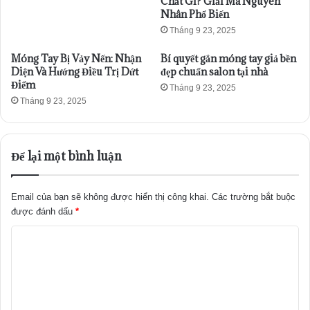
Chất Gì? Giải Mã Nguyên
Nhân Phổ Biến
Tháng 9 23, 2025
Móng Tay Bị Vảy Nến: Nhận
Bí quyết gắn móng tay giả bền
Diện Và Hướng Điều Trị Dứt
đẹp chuẩn salon tại nhà
Điểm
Tháng 9 23, 2025
Tháng 9 23, 2025
Để lại một bình luận
Email của bạn sẽ không được hiển thị công khai.
Các trường bắt buộc
được đánh dấu
*
B
ì
n
h