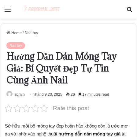
Menu
S
fo
Home
/
Nail tay
Nail tay
Hướng Dẫn Dán Móng Tay
Giả: Bí Quyết Đẹp Tự Tin
Cùng Ảnh Nail
admin
Tháng 9 23, 2025
26
17 minutes read
Rate this post
Sở hữu một bộ móng tay đẹp hoàn hảo không còn là ước mơ
xa vời nhờ vào nghệ thuật
hướng dẫn dán móng tay giả
tại