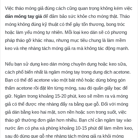
Việc tháo móng giả đúng cách cũng quan trọng không kém việc
dán móng tay giả
để đảm bảo sức khỏe cho móng thật. Tháo
móng không đúng kỹ thuật có thể gây tổn thương, bong tróc
hoặc làm yếu móng tự nhiên. Mỗi loại keo dán sẽ có phương
pháp tháo gỡ khác nhau, nhưng mục tiêu chung là làm mềm
keo và nhẹ nhàng tách móng giả ra mà không tác động mạnh.
Nếu bạn sử dụng keo dán móng chuyên dụng hoặc keo sữa,
cách phổ biến nhất là ngâm móng tay trong dung dịch acetone.
Bạn có thể đổ acetone vào một bát nhỏ hoặc dùng bông gòn
thấm acetone rồi đặt lên từng móng, sau đó quấn giấy bạc để
giữ. Ngâm trong khoảng 15-20 phút, keo sẽ mềm ra và móng
giả có thể được nhẹ nhàng đẩy ra bằng que gỗ. Đối với móng
giả dán bằng keo hai mặt, sơn nền hoặc sơn trong suốt, việc
tháo gỡ thường đơn giản hơn nhiều. Bạn chỉ cần ngâm tay vào
nước ấm có pha xà phòng khoảng 10-15 phút để làm mềm keo,
sau đó dùng que gỗ nhẹ nhàng tách móng giả ra khỏi móng