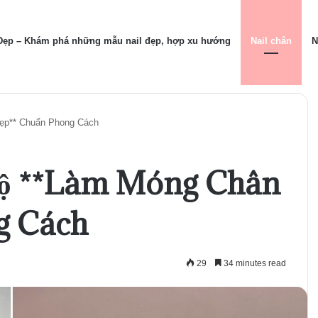
 Đẹp – Khám phá những mẫu nail đẹp, hợp xu hướng
Nail chân
N
ẹp** Chuẩn Phong Cách
Bộ **Làm Móng Chân
g Cách
29
34 minutes read