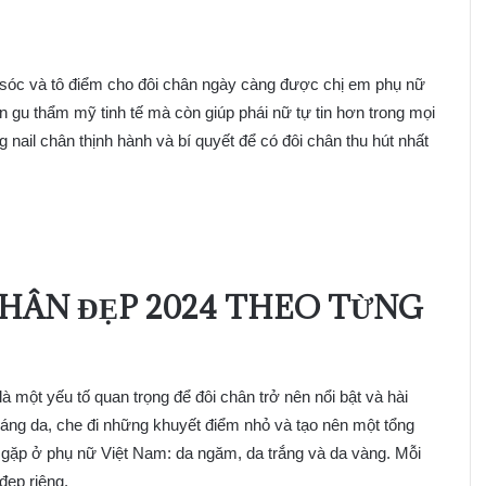
m sóc và tô điểm cho đôi chân ngày càng được chị em phụ nữ
n gu thẩm mỹ tinh tế mà còn giúp phái nữ tự tin hơn trong mọi
ail chân thịnh hành và bí quyết để có đôi chân thu hút nhất
ÂN ĐẸP 2024
THEO TỪNG
một yếu tố quan trọng để đôi chân trở nên nổi bật và hài
áng da, che đi những khuyết điểm nhỏ và tạo nên một tổng
 gặp ở phụ nữ Việt Nam: da ngăm, da trắng và da vàng. Mỗi
đẹp riêng.