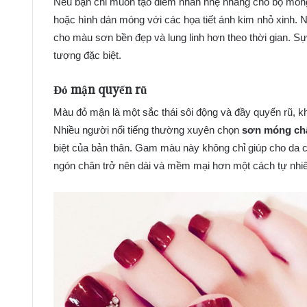
Nếu bạn chỉ muốn tạo điểm nhấn nhẹ nhàng cho bộ móng
hoặc hình dán móng với các họa tiết ánh kim nhỏ xinh. 
cho màu sơn bền đẹp và lung linh hơn theo thời gian. Sự
tượng đặc biệt.
Đỏ mận quyến rũ
Màu đỏ mận là một sắc thái sôi động và đầy quyến rũ, kh
Nhiều người nổi tiếng thường xuyên chọn
sơn móng ch
biệt của bản thân. Gam màu này không chỉ giúp cho da c
ngón chân trở nên dài và mềm mại hơn một cách tự nhi