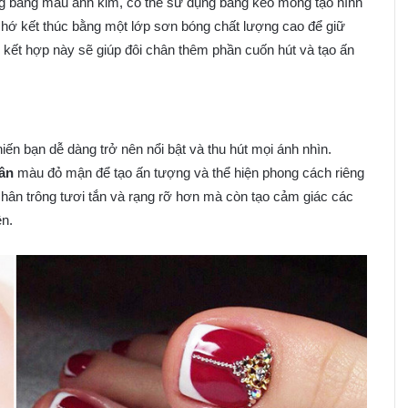
 bằng màu ánh kim, có thể sử dụng băng keo móng tạo hình
Nhớ kết thúc bằng một lớp sơn bóng chất lượng cao để giữ
 kết hợp này sẽ giúp đôi chân thêm phần cuốn hút và tạo ấn
iến bạn dễ dàng trở nên nổi bật và thu hút mọi ánh nhìn.
ân
màu đỏ mận để tạo ấn tượng và thể hiện phong cách riêng
hân trông tươi tắn và rạng rỡ hơn mà còn tạo cảm giác các
ên.