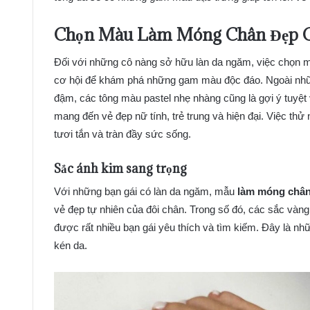
Chọn Màu
Làm Móng Chân Đẹp
C
Đối với những cô nàng sở hữu làn da ngăm, việc chọn
cơ hội để khám phá những gam màu độc đáo. Ngoài nhữn
đậm, các tông màu pastel nhẹ nhàng cũng là gợi ý tuyệ
mang đến vẻ đẹp nữ tính, trẻ trung và hiện đại. Việc th
tươi tắn và tràn đầy sức sống.
Sắc ánh kim sang trọng
Với những bạn gái có làn da ngăm, mẫu
làm móng chân
vẻ đẹp tự nhiên của đôi chân. Trong số đó, các sắc vàng
được rất nhiều bạn gái yêu thích và tìm kiếm. Đây là n
kén da.