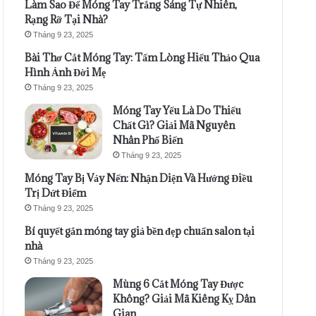
Làm Sao Để Móng Tay Trắng Sáng Tự Nhiên,
Rạng Rỡ Tại Nhà?
Tháng 9 23, 2025
Bài Thơ Cắt Móng Tay: Tấm Lòng Hiếu Thảo Qua
Hình Ảnh Đời Mẹ
Tháng 9 23, 2025
Móng Tay Yếu Là Do Thiếu
Chất Gì? Giải Mã Nguyên
Nhân Phổ Biến
Tháng 9 23, 2025
Móng Tay Bị Vảy Nến: Nhận Diện Và Hướng Điều
Trị Dứt Điểm
Tháng 9 23, 2025
Bí quyết gắn móng tay giả bền đẹp chuẩn salon tại
nhà
Tháng 9 23, 2025
Mùng 6 Cắt Móng Tay Được
Không? Giải Mã Kiêng Kỵ Dân
Gian