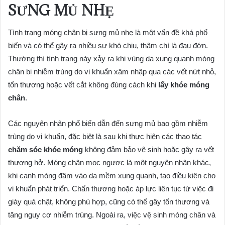
SƯNG MỦ NHẸ
Tình trạng móng chân bị sưng mủ nhẹ là một vấn đề khá phổ
biến và có thể gây ra nhiều sự khó chịu, thậm chí là đau đớn.
Thường thì tình trạng này xảy ra khi vùng da xung quanh móng
chân bị nhiễm trùng do vi khuẩn xâm nhập qua các vết nứt nhỏ,
tổn thương hoặc vết cắt không đúng cách khi
lấy khóe móng
chân
.
Các nguyên nhân phổ biến dẫn đến sưng mủ bao gồm nhiễm
trùng do vi khuẩn, đặc biệt là sau khi thực hiện các thao tác
chăm sóc khóe móng
không đảm bảo vệ sinh hoặc gây ra vết
thương hở. Móng chân mọc ngược là một nguyên nhân khác,
khi cạnh móng đâm vào da mềm xung quanh, tạo điều kiện cho
vi khuẩn phát triển. Chấn thương hoặc áp lực liên tục từ việc đi
giày quá chật, không phù hợp, cũng có thể gây tổn thương và
tăng nguy cơ nhiễm trùng. Ngoài ra, việc vệ sinh móng chân và