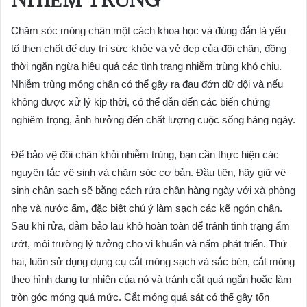
Chăm sóc móng chân một cách khoa học và đúng đắn là yếu
tố then chốt để duy trì sức khỏe và vẻ đẹp của đôi chân, đồng
thời ngăn ngừa hiệu quả các tình trạng nhiễm trùng khó chịu.
Nhiễm trùng móng chân có thể gây ra đau đớn dữ dội và nếu
không được xử lý kịp thời, có thể dẫn đến các biến chứng
nghiêm trọng, ảnh hưởng đến chất lượng cuộc sống hàng ngày.
Để bảo vệ đôi chân khỏi nhiễm trùng, bạn cần thực hiện các
nguyên tắc vệ sinh và chăm sóc cơ bản. Đầu tiên, hãy giữ vệ
sinh chân sạch sẽ bằng cách rửa chân hàng ngày với xà phòng
nhẹ và nước ấm, đặc biệt chú ý làm sạch các kẽ ngón chân.
Sau khi rửa, đảm bảo lau khô hoàn toàn để tránh tình trạng ẩm
ướt, môi trường lý tưởng cho vi khuẩn và nấm phát triển. Thứ
hai, luôn sử dụng dụng cụ cắt móng sạch và sắc bén, cắt móng
theo hình dạng tự nhiên của nó và tránh cắt quá ngắn hoặc làm
tròn góc móng quá mức. Cắt móng quá sát có thể gây tổn