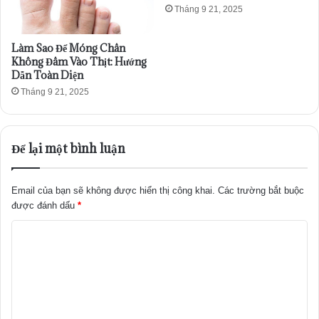
Tháng 9 21, 2025
Làm Sao Để Móng Chân
Không Đâm Vào Thịt: Hướng
Dẫn Toàn Diện
Tháng 9 21, 2025
Để lại một bình luận
Email của bạn sẽ không được hiển thị công khai.
Các trường bắt buộc
được đánh dấu
*
B
ì
n
h
l