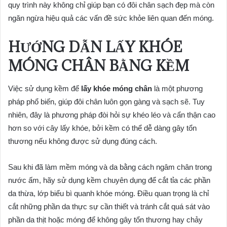
quy trình này không chỉ giúp bạn có đôi chân sạch đẹp mà còn
ngăn ngừa hiệu quả các vấn đề sức khỏe liên quan đến móng.
HƯỚNG DẪN LẤY KHÓE
MÓNG CHÂN BẰNG KỀM
Việc sử dụng kềm để
lấy khóe móng chân
là một phương
pháp phổ biến, giúp đôi chân luôn gọn gàng và sạch sẽ. Tuy
nhiên, đây là phương pháp đòi hỏi sự khéo léo và cẩn thận cao
hơn so với cây lấy khóe, bởi kềm có thể dễ dàng gây tổn
thương nếu không được sử dụng đúng cách.
Sau khi đã làm mềm móng và da bằng cách ngâm chân trong
nước ấm, hãy sử dụng kềm chuyên dụng để cắt tỉa các phần
da thừa, lớp biểu bì quanh khóe móng. Điều quan trọng là chỉ
cắt những phần da thực sự cần thiết và tránh cắt quá sát vào
phần da thịt hoặc móng để không gây tổn thương hay chảy