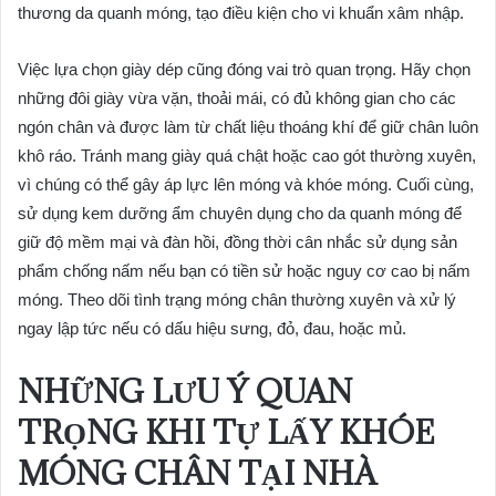
thương da quanh móng, tạo điều kiện cho vi khuẩn xâm nhập.
Việc lựa chọn giày dép cũng đóng vai trò quan trọng. Hãy chọn
những đôi giày vừa vặn, thoải mái, có đủ không gian cho các
ngón chân và được làm từ chất liệu thoáng khí để giữ chân luôn
khô ráo. Tránh mang giày quá chật hoặc cao gót thường xuyên,
vì chúng có thể gây áp lực lên móng và khóe móng. Cuối cùng,
sử dụng kem dưỡng ẩm chuyên dụng cho da quanh móng để
giữ độ mềm mại và đàn hồi, đồng thời cân nhắc sử dụng sản
phẩm chống nấm nếu bạn có tiền sử hoặc nguy cơ cao bị nấm
móng. Theo dõi tình trạng móng chân thường xuyên và xử lý
ngay lập tức nếu có dấu hiệu sưng, đỏ, đau, hoặc mủ.
NHỮNG LƯU Ý QUAN
TRỌNG KHI TỰ LẤY KHÓE
MÓNG CHÂN TẠI NHÀ