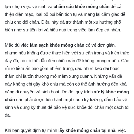
lựa chọn việc vệ sinh và
chăm sóc khóe móng chân
để cải
thiện diện mạo, loại bỏ bụi bẩn tích tụ và mang lại cảm giác dễ
chịu cho đôi chân. Điều này đã trở thành một xu hướng phổ
biến nhờ sự tiện lợi và hiệu quả trong việc làm đẹp cá nhân.
Mặc dù việc
làm sạch khóe móng chân
có vẻ đơn giản,
nhưng nếu không được thực hiện với sự cẩn trọng và kiến thức
đầy đủ, nó có thể dẫn đến nhiều vấn đề không mong muốn. Các
rủi ro tiềm ẩn bao gồm nhiễm trùng, đau nhức kéo dài hoặc
thậm chí là tổn thương mô mềm xung quanh. Những vấn đề
này không chỉ gây khó chịu mà còn có thể ảnh hưởng đến khả
năng di chuyển và sinh hoạt. Do đó, quy trình
xử lý khóe móng
chân
cần phải được tiến hành một cách kỹ lưỡng, đảm bảo vệ
sinh và đúng kỹ thuật để bảo vệ sức khỏe đôi chân một cách tối
đa.
Khi bạn quyết định tự mình
lấy khóe móng chân tại nhà
, việc