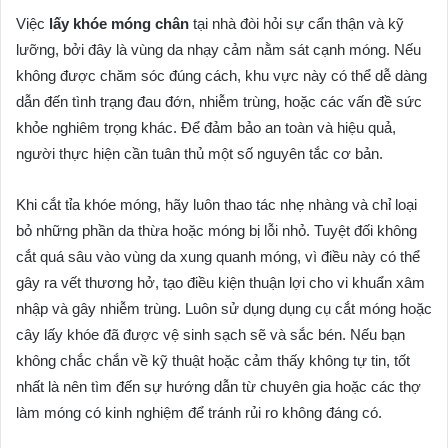
Việc
lấy khóe móng chân
tại nhà đòi hỏi sự cẩn thận và kỹ
lưỡng, bởi đây là vùng da nhạy cảm nằm sát cạnh móng. Nếu
không được chăm sóc đúng cách, khu vực này có thể dễ dàng
dẫn đến tình trạng đau đớn, nhiễm trùng, hoặc các vấn đề sức
khỏe nghiêm trọng khác. Để đảm bảo an toàn và hiệu quả,
người thực hiện cần tuân thủ một số nguyên tắc cơ bản.
Khi cắt tỉa khóe móng, hãy luôn thao tác nhẹ nhàng và chỉ loại
bỏ những phần da thừa hoặc móng bị lỗi nhỏ. Tuyệt đối không
cắt quá sâu vào vùng da xung quanh móng, vì điều này có thể
gây ra vết thương hở, tạo điều kiện thuận lợi cho vi khuẩn xâm
nhập và gây nhiễm trùng. Luôn sử dụng dụng cụ cắt móng hoặc
cây lấy khóe đã được vệ sinh sạch sẽ và sắc bén. Nếu bạn
không chắc chắn về kỹ thuật hoặc cảm thấy không tự tin, tốt
nhất là nên tìm đến sự hướng dẫn từ chuyên gia hoặc các thợ
làm móng có kinh nghiệm để tránh rủi ro không đáng có.