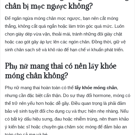
chân bị mọc ngược không?
Để ngăn ngừa móng chân mọc ngược, bạn nên cắt móng
thẳng, không cắt quá ngắn hoặc làm tròn góc quá mức. Luôn
chọn giày dép vừa vặn, thoải mái, tránh những đôi giày chật
hoặc cao gót gây áp lực lên các ngón chân. Đồng thời, giữ vệ
sinh chân sạch sẽ và khô ráo để hạn chế vi khuẩn phát triển.
Phụ nữ mang thai có nên lấy khóe
móng chân không?
Phụ nữ mang thai hoàn toàn có thể
lấy khóe móng chân
,
nhưng cần đặc biệt cẩn thận. Do sự thay đổi hormone, móng có
thể trở nên yếu hơn hoặc dễ gãy. Điều quan trọng là phải đảm
bảo vệ sinh tuyệt đối cho dụng cụ và thực hiện nhẹ nhàng. Nếu
có bất kỳ dấu hiệu sưng, đau hoặc nhiễm trùng, nên tham khảo
ý kiến bác sĩ hoặc chuyên gia chăm sóc móng để đảm bảo an
toàn cho cả mẹ và bé.