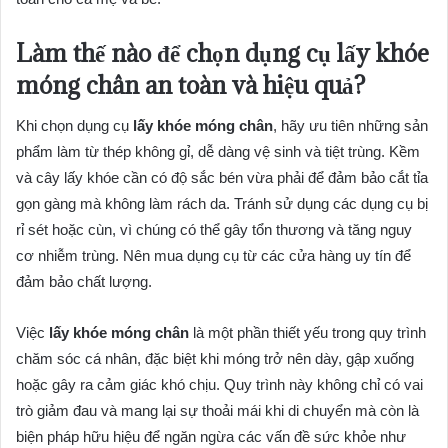
Làm thế nào để chọn dụng cụ lấy khóe
móng chân an toàn và hiệu quả?
Khi chọn dụng cụ
lấy khóe móng chân
, hãy ưu tiên những sản
phẩm làm từ thép không gỉ, dễ dàng vệ sinh và tiệt trùng. Kềm
và cây lấy khóe cần có độ sắc bén vừa phải để đảm bảo cắt tỉa
gọn gàng mà không làm rách da. Tránh sử dụng các dụng cụ bị
rỉ sét hoặc cùn, vì chúng có thể gây tổn thương và tăng nguy
cơ nhiễm trùng. Nên mua dụng cụ từ các cửa hàng uy tín để
đảm bảo chất lượng.
Việc
lấy khóe móng chân
là một phần thiết yếu trong quy trình
chăm sóc cá nhân, đặc biệt khi móng trở nên dày, gập xuống
hoặc gây ra cảm giác khó chịu. Quy trình này không chỉ có vai
trò giảm đau và mang lại sự thoải mái khi di chuyển mà còn là
biện pháp hữu hiệu để ngăn ngừa các vấn đề sức khỏe như