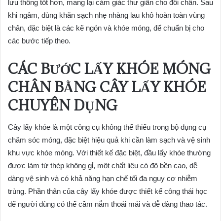
lưu thông tốt hơn, mang lại cảm giác thư giãn cho đôi chân. Sau
khi ngâm, dùng khăn sạch nhẹ nhàng lau khô hoàn toàn vùng
chân, đặc biệt là các kẽ ngón và khóe móng, để chuẩn bị cho
các bước tiếp theo.
CÁC BƯỚC LẤY KHÓE MÓNG
CHÂN BẰNG CÂY LẤY KHÓE
CHUYÊN DỤNG
Cây lấy khóe là một công cụ không thể thiếu trong bộ dụng cụ
chăm sóc móng, đặc biệt hiệu quả khi cần làm sạch và vệ sinh
khu vực khóe móng. Với thiết kế đặc biệt, đầu lấy khóe thường
được làm từ thép không gỉ, một chất liệu có độ bền cao, dễ
dàng vệ sinh và có khả năng hạn chế tối đa nguy cơ nhiễm
trùng. Phần thân của cây lấy khóe được thiết kế công thái học
để người dùng có thể cầm nắm thoải mái và dễ dàng thao tác.