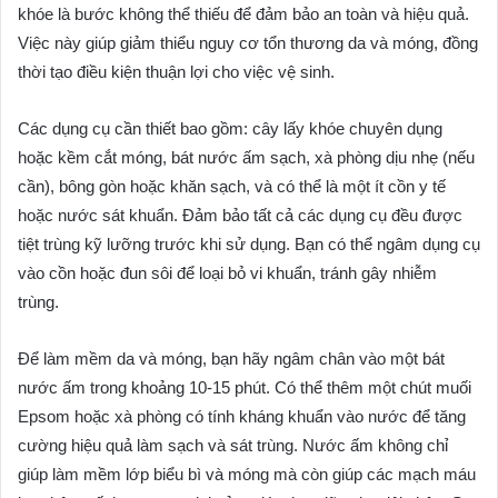
khóe là bước không thể thiếu để đảm bảo an toàn và hiệu quả.
Việc này giúp giảm thiểu nguy cơ tổn thương da và móng, đồng
thời tạo điều kiện thuận lợi cho việc vệ sinh.
Các dụng cụ cần thiết bao gồm: cây lấy khóe chuyên dụng
hoặc kềm cắt móng, bát nước ấm sạch, xà phòng dịu nhẹ (nếu
cần), bông gòn hoặc khăn sạch, và có thể là một ít cồn y tế
hoặc nước sát khuẩn. Đảm bảo tất cả các dụng cụ đều được
tiệt trùng kỹ lưỡng trước khi sử dụng. Bạn có thể ngâm dụng cụ
vào cồn hoặc đun sôi để loại bỏ vi khuẩn, tránh gây nhiễm
trùng.
Để làm mềm da và móng, bạn hãy ngâm chân vào một bát
nước ấm trong khoảng 10-15 phút. Có thể thêm một chút muối
Epsom hoặc xà phòng có tính kháng khuẩn vào nước để tăng
cường hiệu quả làm sạch và sát trùng. Nước ấm không chỉ
giúp làm mềm lớp biểu bì và móng mà còn giúp các mạch máu