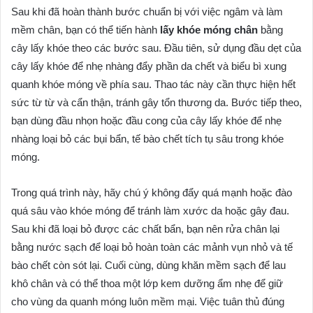
Sau khi đã hoàn thành bước chuẩn bị với việc ngâm và làm
mềm chân, bạn có thể tiến hành
lấy khóe móng chân
bằng
cây lấy khóe theo các bước sau. Đầu tiên, sử dụng đầu dẹt của
cây lấy khóe để nhẹ nhàng đẩy phần da chết và biểu bì xung
quanh khóe móng về phía sau. Thao tác này cần thực hiện hết
sức từ từ và cẩn thận, tránh gây tổn thương da. Bước tiếp theo,
bạn dùng đầu nhọn hoặc đầu cong của cây lấy khóe để nhẹ
nhàng loại bỏ các bụi bẩn, tế bào chết tích tụ sâu trong khóe
móng.
Trong quá trình này, hãy chú ý không đẩy quá mạnh hoặc đào
quá sâu vào khóe móng để tránh làm xước da hoặc gây đau.
Sau khi đã loại bỏ được các chất bẩn, bạn nên rửa chân lại
bằng nước sạch để loại bỏ hoàn toàn các mảnh vụn nhỏ và tế
bào chết còn sót lại. Cuối cùng, dùng khăn mềm sạch để lau
khô chân và có thể thoa một lớp kem dưỡng ẩm nhẹ để giữ
cho vùng da quanh móng luôn mềm mại. Việc tuân thủ đúng