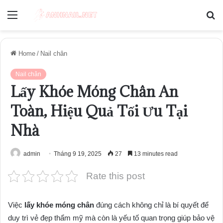
Menu
S
fo
Home
/
Nail chân
Nail chân
Lấy Khóe Móng Chân An
Toàn, Hiệu Quả Tối Ưu Tại
Nhà
admin
Tháng 9 19, 2025
27
13 minutes read
Rate this post
Việc
lấy khóe móng chân
đúng cách không chỉ là bí quyết để
duy trì vẻ đẹp thẩm mỹ mà còn là yếu tố quan trọng giúp bảo vệ