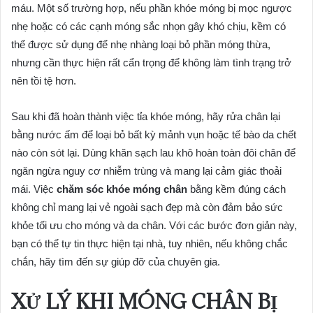
máu. Một số trường hợp, nếu phần khóe móng bị mọc ngược
nhẹ hoặc có các cạnh móng sắc nhọn gây khó chịu, kềm có
thể được sử dụng để nhẹ nhàng loại bỏ phần móng thừa,
nhưng cần thực hiện rất cẩn trọng để không làm tình trạng trở
nên tồi tệ hơn.
Sau khi đã hoàn thành việc tỉa khóe móng, hãy rửa chân lại
bằng nước ấm để loại bỏ bất kỳ mảnh vụn hoặc tế bào da chết
nào còn sót lại. Dùng khăn sạch lau khô hoàn toàn đôi chân để
ngăn ngừa nguy cơ nhiễm trùng và mang lại cảm giác thoải
mái. Việc
chăm sóc khóe móng chân
bằng kềm đúng cách
không chỉ mang lại vẻ ngoài sạch đẹp mà còn đảm bảo sức
khỏe tối ưu cho móng và da chân. Với các bước đơn giản này,
bạn có thể tự tin thực hiện tại nhà, tuy nhiên, nếu không chắc
chắn, hãy tìm đến sự giúp đỡ của chuyên gia.
XỬ LÝ KHI MÓNG CHÂN BỊ