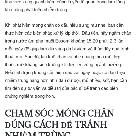
khu vực xung quanh kém cũng là yếu tố quan trọng làm tăng
khả năng phát triển nhiễm trùng.
Khi phát hiện móng chân có dấu hiệu sưng mủ nhẹ, bạn cần
thực hiện các biện pháp xử lý kịp thời. Đầu tiên, hãy ngâm chân
trong nước ấm pha muối Epsom khoảng 15-20 phút, 2-3 lần
mỗi ngày để giúp làm dịu vùng da bị viêm và thúc đẩy quá trình
thoát mủ. Sau đó, lau khô chân và nhẹ nhàng thoa một lớp
thuốc mỡ kháng sinh không kê đơn lên vùng bị ảnh hưởng.
Nếu tình trạng không cải thiện sau vài ngày hoặc có dấu hiệu
nhiễm trùng nặng hơn như đau dữ dội, mủ nhiều, sốt, bạn cần
tìm đến sự tư vấn và điều trị của bác sĩ để tránh các biến
chứng nghiêm trọng hơn.
CHĂM SÓC MÓNG CHÂN
ĐÚNG CÁCH ĐỂ TRÁNH
NHIỄM TRÙNG