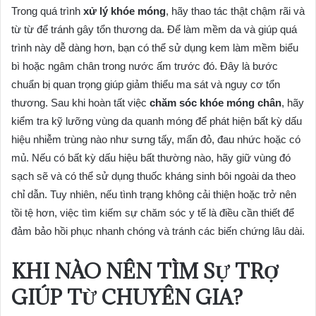
Trong quá trình
xử lý khóe móng
, hãy thao tác thật chậm rãi và
từ từ để tránh gây tổn thương da. Để làm mềm da và giúp quá
trình này dễ dàng hơn, bạn có thể sử dụng kem làm mềm biểu
bì hoặc ngâm chân trong nước ấm trước đó. Đây là bước
chuẩn bị quan trọng giúp giảm thiểu ma sát và nguy cơ tổn
thương. Sau khi hoàn tất việc
chăm sóc khóe móng chân
, hãy
kiểm tra kỹ lưỡng vùng da quanh móng để phát hiện bất kỳ dấu
hiệu nhiễm trùng nào như sưng tấy, mẩn đỏ, đau nhức hoặc có
mủ. Nếu có bất kỳ dấu hiệu bất thường nào, hãy giữ vùng đó
sạch sẽ và có thể sử dụng thuốc kháng sinh bôi ngoài da theo
chỉ dẫn. Tuy nhiên, nếu tình trạng không cải thiện hoặc trở nên
tồi tệ hơn, việc tìm kiếm sự chăm sóc y tế là điều cần thiết để
đảm bảo hồi phục nhanh chóng và tránh các biến chứng lâu dài.
KHI NÀO NÊN TÌM SỰ TRỢ
GIÚP TỪ CHUYÊN GIA?