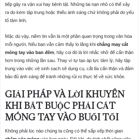
tiếp gây ra vận xui hay bệnh tật. Những tai nạn nhỏ có thể xảy
ra do kém tập trung hoặc thiếu ánh sáng chứ không phải do yếu
tố tâm linh.
Mặc dù vậy, niềm tin vẫn là một phần quan trọng trong văn hóa
mỗi người. Nếu bạn vẫn cảm thấy lo lắng khi
chẳng may cắt
móng tay vào ban đêm
, hãy coi đó là lời nhắc nhở để cẩn thận
hơn trong những lần sau. Thay vì tự tạo áp lực tâm lý, hãy tập
trung vào việc vệ sinh sạch sẽ dụng cụ, cắt tỉa cẩn thận và đảm
bảo đủ ánh sáng để tránh những rủi ro thực tế về sức khỏe.
GIẢI PHÁP VÀ LỜI KHUYÊN
KHI BẮT BUỘC PHẢI CẮT
MÓNG TAY VÀO BUỔI TỐI
Không phải lúc nào chúng ta cũng có thể sắp xếp thời gian
chăm sóc móng
vào ban ngày. Đôi khi, do tính chất công việc