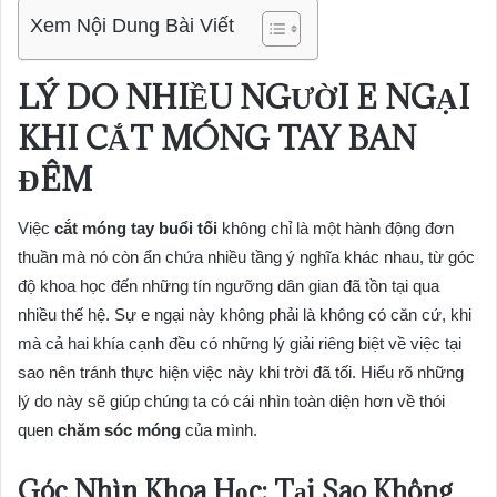
Xem Nội Dung Bài Viết
LÝ DO NHIỀU NGƯỜI E NGẠI
KHI CẮT MÓNG TAY BAN
ĐÊM
Việc
cắt móng tay buổi tối
không chỉ là một hành động đơn
thuần mà nó còn ẩn chứa nhiều tầng ý nghĩa khác nhau, từ góc
độ khoa học đến những tín ngưỡng dân gian đã tồn tại qua
nhiều thế hệ. Sự e ngại này không phải là không có căn cứ, khi
mà cả hai khía cạnh đều có những lý giải riêng biệt về việc tại
sao nên tránh thực hiện việc này khi trời đã tối. Hiểu rõ những
lý do này sẽ giúp chúng ta có cái nhìn toàn diện hơn về thói
quen
chăm sóc móng
của mình.
Góc Nhìn Khoa Học: Tại Sao Không