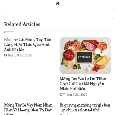
Website
Related Articles
Bài Thơ Cắt Móng Tay: Tấm
Lòng Hiếu Thảo Qua Hình
Ảnh Đời Mẹ
Tháng 9 23, 2025
Móng Tay Yếu Là Do Thiếu
Chất Gì? Giải Mã Nguyên
Nhân Phổ Biến
Tháng 9 23, 2025
Móng Tay Bị Vảy Nến: Nhận
Bí quyết gắn móng tay giả bền
Diện Và Hướng Điều Trị Dứt
đẹp chuẩn salon tại nhà
Điểm