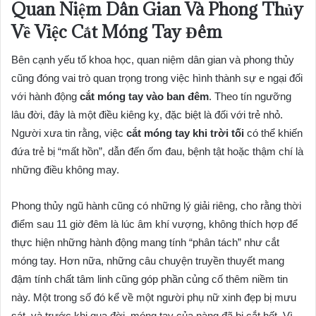
Quan Niệm Dân Gian Và Phong Thủy
Về Việc Cắt Móng Tay Đêm
Bên cạnh yếu tố khoa học, quan niệm dân gian và phong thủy
cũng đóng vai trò quan trọng trong việc hình thành sự e ngại đối
với hành động
cắt móng tay vào ban đêm
. Theo tín ngưỡng
lâu đời, đây là một điều kiêng kỵ, đặc biệt là đối với trẻ nhỏ.
Người xưa tin rằng, việc
cắt móng tay khi trời tối
có thể khiến
đứa trẻ bị “mất hồn”, dẫn đến ốm đau, bệnh tật hoặc thậm chí là
những điều không may.
Phong thủy ngũ hành cũng có những lý giải riêng, cho rằng thời
điểm sau 11 giờ đêm là lúc âm khí vượng, không thích hợp để
thực hiện những hành động mang tính “phân tách” như cắt
móng tay. Hơn nữa, những câu chuyện truyền thuyết mang
đậm tính chất tâm linh cũng góp phần củng cố thêm niềm tin
này. Một trong số đó kể về một người phụ nữ xinh đẹp bị mưu
sát, và trước khi qua đời, móng tay của nàng đã bị cắt hết. Vì