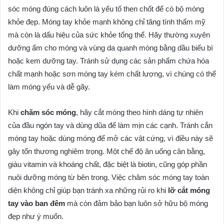
sóc móng đúng cách luôn là yếu tố then chốt để có bộ móng
khỏe đẹp. Móng tay khỏe mạnh không chỉ tăng tính thẩm mỹ
mà còn là dấu hiệu của sức khỏe tổng thể. Hãy thường xuyên
dưỡng ẩm cho móng và vùng da quanh móng bằng dầu biểu bì
hoặc kem dưỡng tay. Tránh sử dụng các sản phẩm chứa hóa
chất mạnh hoặc sơn móng tay kém chất lượng, vì chúng có thể
làm móng yếu và dễ gãy.
Khi
chăm sóc móng
, hãy cắt móng theo hình dáng tự nhiên
của đầu ngón tay và dùng dũa để làm mịn các cạnh. Tránh cắn
móng tay hoặc dùng móng để mở các vật cứng, vì điều này sẽ
gây tổn thương nghiêm trọng. Một chế độ ăn uống cân bằng,
giàu vitamin và khoáng chất, đặc biệt là biotin, cũng góp phần
nuôi dưỡng móng từ bên trong. Việc chăm sóc móng tay toàn
diện không chỉ giúp bạn tránh xa những rủi ro khi
lỡ cắt móng
tay vào ban đêm
mà còn đảm bảo bạn luôn sở hữu bộ móng
đẹp như ý muốn.