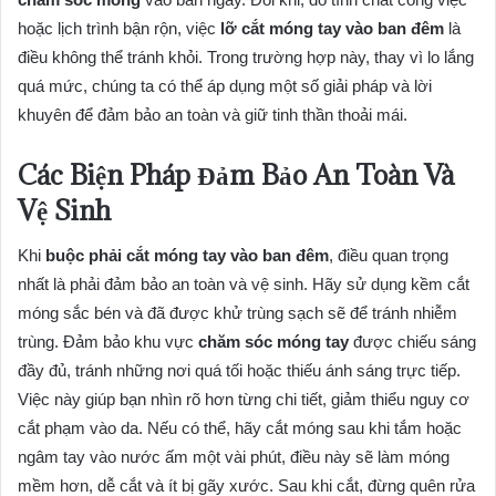
hoặc lịch trình bận rộn, việc
lỡ cắt móng tay vào ban đêm
là
điều không thể tránh khỏi. Trong trường hợp này, thay vì lo lắng
quá mức, chúng ta có thể áp dụng một số giải pháp và lời
khuyên để đảm bảo an toàn và giữ tinh thần thoải mái.
Các Biện Pháp Đảm Bảo An Toàn Và
Vệ Sinh
Khi
buộc phải cắt móng tay vào ban đêm
, điều quan trọng
nhất là phải đảm bảo an toàn và vệ sinh. Hãy sử dụng kềm cắt
móng sắc bén và đã được khử trùng sạch sẽ để tránh nhiễm
trùng. Đảm bảo khu vực
chăm sóc móng tay
được chiếu sáng
đầy đủ, tránh những nơi quá tối hoặc thiếu ánh sáng trực tiếp.
Việc này giúp bạn nhìn rõ hơn từng chi tiết, giảm thiểu nguy cơ
cắt phạm vào da. Nếu có thể, hãy cắt móng sau khi tắm hoặc
ngâm tay vào nước ấm một vài phút, điều này sẽ làm móng
mềm hơn, dễ cắt và ít bị gãy xước. Sau khi cắt, đừng quên rửa