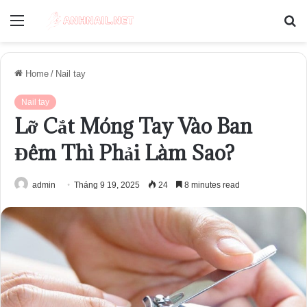
Menu
S
fo
Home
/
Nail tay
Nail tay
Lỡ Cắt Móng Tay Vào Ban
Đêm Thì Phải Làm Sao?
admin
Tháng 9 19, 2025
24
8 minutes read