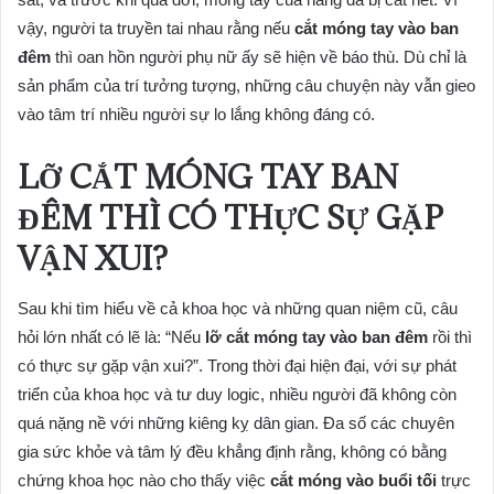
vậy, người ta truyền tai nhau rằng nếu
cắt móng tay vào ban
đêm
thì oan hồn người phụ nữ ấy sẽ hiện về báo thù. Dù chỉ là
sản phẩm của trí tưởng tượng, những câu chuyện này vẫn gieo
vào tâm trí nhiều người sự lo lắng không đáng có.
LỠ CẮT MÓNG TAY BAN
ĐÊM THÌ CÓ THỰC SỰ GẶP
VẬN XUI?
Sau khi tìm hiểu về cả khoa học và những quan niệm cũ, câu
hỏi lớn nhất có lẽ là: “Nếu
lỡ cắt móng tay vào ban đêm
rồi thì
có thực sự gặp vận xui?”. Trong thời đại hiện đại, với sự phát
triển của khoa học và tư duy logic, nhiều người đã không còn
quá nặng nề với những kiêng kỵ dân gian. Đa số các chuyên
gia sức khỏe và tâm lý đều khẳng định rằng, không có bằng
chứng khoa học nào cho thấy việc
cắt móng vào buổi tối
trực