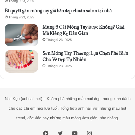
Tháng 9 23, 2025
Bí quyết gắn móng tay giả bền đẹp chuẩn salon tại nhà
Tháng 9 23, 2025
Mùng 6 Cắt Móng Tay Được Không? Giải
Mã Kiêng Kỵ Dân Gian
Tháng 9 23, 2025
Sơn Móng Tay Thường: Lựa Chọn Phổ Biến
Cho Vẻ Đẹp Tự Nhiên
Tháng 9 23, 2025
Nail Đẹp (anhnail.net) – Khám phá những mẫu nail đẹp, móng xinh dành
cho các chị em mọi lứa tuổi. Tổng hợp ảnh nail với những màu hot
trend, độc đáo hay những mẫu móng đơn giản, nhẹ nhàng.
Facebook
Twitter
YouTube
Instagram