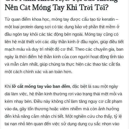
Nên Cắt Móng Tay Khi Trời Tối?
Từ quan điểm khoa học, móng tay được cấu tạo từ keratin –
một loại protein dạng sợi có tác dụng bảo vệ phần thịt mềm ở
đầu ngón tay khỏi các tác động bên ngoài. Móng tay cũng có
liên hệ mật thiết với các dây thần kinh ở đầu ngón, giúp điều tiết
mạch máu và duy trì nhiệt độ cơ thể. Theo các chuyên gia, ban
ngày là thời điểm hệ thần kinh của con người hoạt động tỉnh táo
và mẫn cảm nhất, giúp chúng ta thực hiện các thao tác cắt tỉa
một cách chính xác và an toàn hơn.
Khi
lỡ cắt móng tay vào ban đêm
, đặc biệt là sau một ngày
dài làm việc, hệ thần kinh thường rơi vào trạng thái mệt mỏi và
kém nhạy bén. Điều này không chỉ làm tăng nguy cơ cắt phạm
vào da, gây tổn thương hoặc viêm nhiễm mà còn ảnh hưởng
đến khả năng cảm nhận chi tiết. Một nghiên cứu cho thấy, tỷ lệ
tai nạn nhỏ liên quan đến việc sử dụng dụng cụ sắc nhọn vào