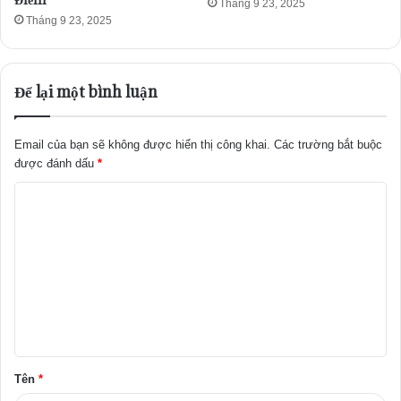
Tháng 9 23, 2025
Tháng 9 23, 2025
Để lại một bình luận
Email của bạn sẽ không được hiển thị công khai.
Các trường bắt buộc
được đánh dấu
*
B
ì
n
h
l
u
ậ
Tên
*
n