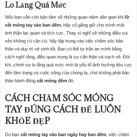
Lo Lắng Quá Mức
Nếu bạn vẫn còn bận tâm về những quan niệm dân gian khi
lỡ
cắt móng tay vào ban đêm
, hãy cố gắng giữ cho mình một
tinh thần lạc quan và tích cực. Thay vì nghĩ về những điều xui
xẻo không có căn cứ, hãy tập trung vào việc chăm sóc bản
thân và duy trì vệ sinh tốt. Bạn có thể tự trấn an mình bằng
cách nghĩ rằng, điều quan trọng là sự cẩn thận và sạch sẽ. Đôi
khi, chính sự lo lắng quá mức mới là yếu tố ảnh hưởng tiêu cực
đến tâm trạng và cuộc sống của chúng ta, chứ không phải bản
thân hành động
cắt móng đêm
đó.
CÁCH CHĂM SÓC MÓNG
TAY ĐÚNG CÁCH ĐỂ LUÔN
KHỎE ĐẸP
Dù bạn
cắt móng tay vào ban ngày hay ban đêm
, việc chăm