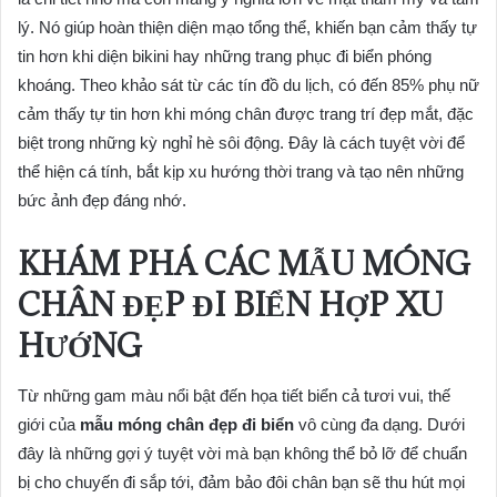
lý. Nó giúp hoàn thiện diện mạo tổng thể, khiến bạn cảm thấy tự
tin hơn khi diện bikini hay những trang phục đi biển phóng
khoáng. Theo khảo sát từ các tín đồ du lịch, có đến 85% phụ nữ
cảm thấy tự tin hơn khi móng chân được trang trí đẹp mắt, đặc
biệt trong những kỳ nghỉ hè sôi động. Đây là cách tuyệt vời để
thể hiện cá tính, bắt kịp xu hướng thời trang và tạo nên những
bức ảnh đẹp đáng nhớ.
KHÁM PHÁ CÁC MẪU MÓNG
CHÂN ĐẸP ĐI BIỂN HỢP XU
HƯỚNG
Từ những gam màu nổi bật đến họa tiết biển cả tươi vui, thế
giới của
mẫu móng chân đẹp đi biển
vô cùng đa dạng. Dưới
đây là những gợi ý tuyệt vời mà bạn không thể bỏ lỡ để chuẩn
bị cho chuyến đi sắp tới, đảm bảo đôi chân bạn sẽ thu hút mọi