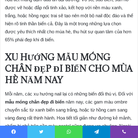
được vẽ hoặc đắp nổi tinh xảo, kết hợp với nền màu xanh,
trắng, hoặc hồng ngọc trai sẽ tạo nên một bộ nail độc đáo và thể
hiện rõ tinh thần biển cả. Đây là một trong những lựa chọn
được yêu thích nhất cho mùa hè, thu hút sự quan tâm của hơn
65% phái đẹp khi đi biển.
XU HƯỚNG MẪU MÓNG
CHÂN ĐẸP ĐI BIỂN CHO MÙA
HÈ NĂM NAY
Mỗi năm, các xu hướng nail lại có những biến đổi thú vị. Đối với
mẫu móng chân đẹp đi biển
năm nay, các gam màu ombre
chuyển sắc từ xanh biển sang trắng, hoặc từ hồng cam sang
vàng đang rất thịnh hành. Họa tiết tối giản như đường kẻ mảnh,
chấm bi nhỏ trên nền màu pastel cũng được ưa chuộng. Ngoài
ra, xu hướng “mermaidcore” với hiệu ứng óng ánh như vảy cá
Facebook
Twitter
WhatsApp
Telegram
Viber