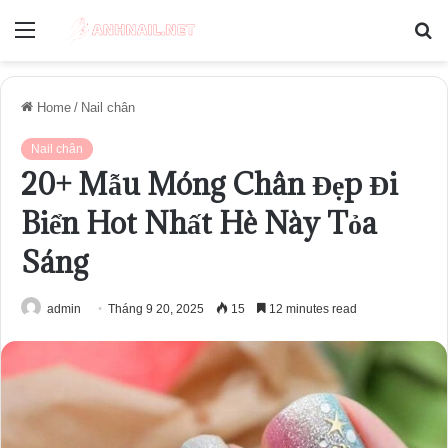
Menu
S
fo
Home
/
Nail chân
Nail chân
20+ Mẫu Móng Chân Đẹp Đi
Biển Hot Nhất Hè Này Tỏa
Sáng
admin
Tháng 9 20, 2025
15
12 minutes read