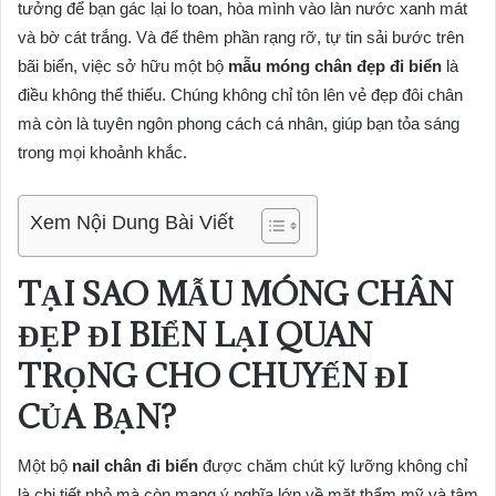
tưởng để bạn gác lại lo toan, hòa mình vào làn nước xanh mát
và bờ cát trắng. Và để thêm phần rạng rỡ, tự tin sải bước trên
bãi biển, việc sở hữu một bộ
mẫu móng chân đẹp đi biển
là
điều không thể thiếu. Chúng không chỉ tôn lên vẻ đẹp đôi chân
mà còn là tuyên ngôn phong cách cá nhân, giúp bạn tỏa sáng
trong mọi khoảnh khắc.
Xem Nội Dung Bài Viết
TẠI SAO MẪU MÓNG CHÂN
ĐẸP ĐI BIỂN LẠI QUAN
TRỌNG CHO CHUYẾN ĐI
CỦA BẠN?
Một bộ
nail chân đi biển
được chăm chút kỹ lưỡng không chỉ
là chi tiết nhỏ mà còn mang ý nghĩa lớn về mặt thẩm mỹ và tâm