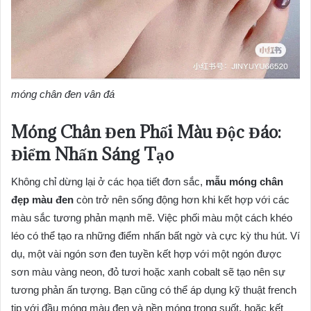
móng chân đen vân đá
Móng Chân Đen Phối Màu Độc Đáo:
Điểm Nhấn Sáng Tạo
Không chỉ dừng lại ở các họa tiết đơn sắc,
mẫu móng chân
đẹp màu đen
còn trở nên sống động hơn khi kết hợp với các
màu sắc tương phản mạnh mẽ. Việc phối màu một cách khéo
léo có thể tạo ra những điểm nhấn bất ngờ và cực kỳ thu hút. Ví
dụ, một vài ngón sơn đen tuyền kết hợp với một ngón được
sơn màu vàng neon, đỏ tươi hoặc xanh cobalt sẽ tạo nên sự
tương phản ấn tượng. Bạn cũng có thể áp dụng kỹ thuật french
tip với đầu móng màu đen và nền móng trong suốt, hoặc kết