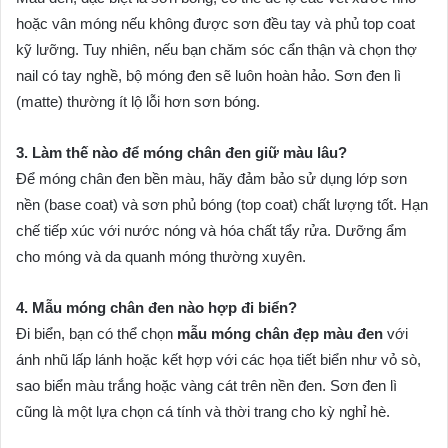
hoặc vân móng nếu không được sơn đều tay và phủ top coat
kỹ lưỡng. Tuy nhiên, nếu bạn chăm sóc cẩn thận và chọn thợ
nail có tay nghề, bộ móng đen sẽ luôn hoàn hảo. Sơn đen lì
(matte) thường ít lộ lỗi hơn sơn bóng.
3. Làm thế nào để móng chân đen giữ màu lâu?
Để móng chân đen bền màu, hãy đảm bảo sử dụng lớp sơn
nền (base coat) và sơn phủ bóng (top coat) chất lượng tốt. Hạn
chế tiếp xúc với nước nóng và hóa chất tẩy rửa. Dưỡng ẩm
cho móng và da quanh móng thường xuyên.
4. Mẫu móng chân đen nào hợp đi biển?
Đi biển, bạn có thể chọn
mẫu móng chân đẹp màu đen
với
ánh nhũ lấp lánh hoặc kết hợp với các họa tiết biển như vỏ sò,
sao biển màu trắng hoặc vàng cát trên nền đen. Sơn đen lì
cũng là một lựa chọn cá tính và thời trang cho kỳ nghỉ hè.