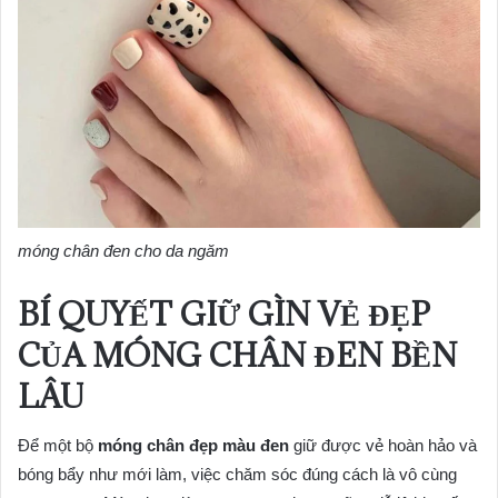
móng chân đen cho da ngăm
BÍ QUYẾT GIỮ GÌN VẺ ĐẸP
CỦA MÓNG CHÂN ĐEN BỀN
LÂU
Để một bộ
móng chân đẹp màu đen
giữ được vẻ hoàn hảo và
bóng bẩy như mới làm, việc chăm sóc đúng cách là vô cùng