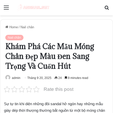
Menu
S
fo
Home
/
Nail chân
Nail chân
Khám Phá Các Mẫu Móng
Chân Đẹp Màu Đen Sang
Trọng Và Cuốn Hút
admin
Tháng 9 20, 2025
24
9 minutes read
Rate this post
Sự tự tin khi diện những đôi sandal hở ngón hay những mẫu
giày dép thời thượng thường bắt nguồn từ một bộ móng chân