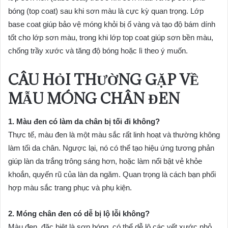
bóng (top coat) sau khi sơn màu là cực kỳ quan trọng. Lớp
base coat giúp bảo vệ móng khỏi bị ố vàng và tạo độ bám dính
tốt cho lớp sơn màu, trong khi lớp top coat giúp sơn bền màu,
chống trầy xước và tăng độ bóng hoặc lì theo ý muốn.
CÂU HỎI THƯỜNG GẶP VỀ
MẪU MÓNG CHÂN ĐEN
1. Màu đen có làm da chân bị tối đi không?
Thực tế, màu đen là một màu sắc rất linh hoạt và thường không
làm tối da chân. Ngược lại, nó có thể tạo hiệu ứng tương phản
giúp làn da trắng trông sáng hơn, hoặc làm nổi bật vẻ khỏe
khoắn, quyến rũ của làn da ngăm. Quan trọng là cách bạn phối
hợp màu sắc trang phục và phụ kiện.
2. Móng chân đen có dễ bị lộ lỗi không?
Màu đen, đặc biệt là sơn bóng, có thể dễ lộ các vết xước nhỏ