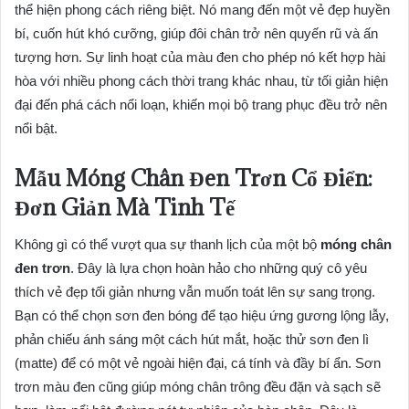
thể hiện phong cách riêng biệt. Nó mang đến một vẻ đẹp huyền
bí, cuốn hút khó cưỡng, giúp đôi chân trở nên quyến rũ và ấn
tượng hơn. Sự linh hoạt của màu đen cho phép nó kết hợp hài
hòa với nhiều phong cách thời trang khác nhau, từ tối giản hiện
đại đến phá cách nổi loạn, khiến mọi bộ trang phục đều trở nên
nổi bật.
Mẫu Móng Chân Đen Trơn Cổ Điển:
Đơn Giản Mà Tinh Tế
Không gì có thể vượt qua sự thanh lịch của một bộ
móng chân
đen trơn
. Đây là lựa chọn hoàn hảo cho những quý cô yêu
thích vẻ đẹp tối giản nhưng vẫn muốn toát lên sự sang trọng.
Bạn có thể chọn sơn đen bóng để tạo hiệu ứng gương lộng lẫy,
phản chiếu ánh sáng một cách hút mắt, hoặc thử sơn đen lì
(matte) để có một vẻ ngoài hiện đại, cá tính và đầy bí ẩn. Sơn
trơn màu đen cũng giúp móng chân trông đều đặn và sạch sẽ