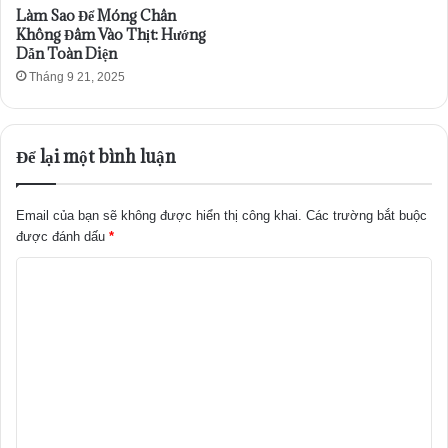
Làm Sao Để Móng Chân
Không Đâm Vào Thịt: Hướng
Dẫn Toàn Diện
Tháng 9 21, 2025
Để lại một bình luận
Email của bạn sẽ không được hiển thị công khai.
Các trường bắt buộc
được đánh dấu
*
B
ì
n
h
l
u