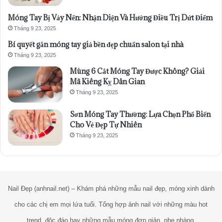
Móng Tay Bị Vảy Nến: Nhận Diện Và Hướng Điều Trị Dứt Điểm
Tháng 9 23, 2025
Bí quyết gắn móng tay giả bền đẹp chuẩn salon tại nhà
Tháng 9 23, 2025
Mùng 6 Cắt Móng Tay Được Không? Giải
Mã Kiêng Kỵ Dân Gian
Tháng 9 23, 2025
Sơn Móng Tay Thường: Lựa Chọn Phổ Biến
Cho Vẻ Đẹp Tự Nhiên
Tháng 9 23, 2025
Nail Đẹp (anhnail.net) – Khám phá những mẫu nail đẹp, móng xinh dành
cho các chị em mọi lứa tuổi. Tổng hợp ảnh nail với những màu hot
trend, độc đáo hay những mẫu móng đơn giản, nhẹ nhàng.