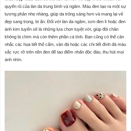
quyến rũ của làn da trung bình và ngăm. Màu đen tạo ra một sự
tương phản nhẹ nhàng, giúp da trông sáng hơn và mang lại vẻ
đẹp sang trọng, bí ẩn. Đối với làn da ngăm, sơn đen lì hoặc đen
ánh kim tuyến sẽ là những lựa chọn tuyệt vời, giúp đôi chân
không bị chìm mà còn thêm phần cá tính. Bạn cũng có thể cân
nhắc các họa tiết thổ cẩm, vân đá hoặc các chi tiết đính đá màu
sắc rực rỡ trên nền đen để tạo điểm nhấn độc đáo, thu hút mọi
ánh nhìn.