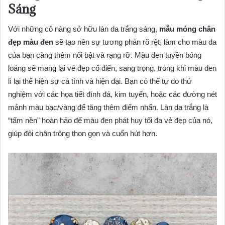
Sáng
Với những cô nàng sở hữu làn da trắng sáng,
mẫu móng chân
đẹp màu đen
sẽ tạo nên sự tương phản rõ rệt, làm cho màu da
của bạn càng thêm nổi bật và rạng rỡ. Màu đen tuyền bóng
loáng sẽ mang lại vẻ đẹp cổ điển, sang trọng, trong khi màu đen
lì lại thể hiện sự cá tính và hiện đại. Bạn có thể tự do thử
nghiệm với các họa tiết đính đá, kim tuyến, hoặc các đường nét
mảnh màu bạc/vàng để tăng thêm điểm nhấn. Làn da trắng là
“tấm nền” hoàn hảo để màu đen phát huy tối đa vẻ đẹp của nó,
giúp đôi chân trông thon gọn và cuốn hút hơn.