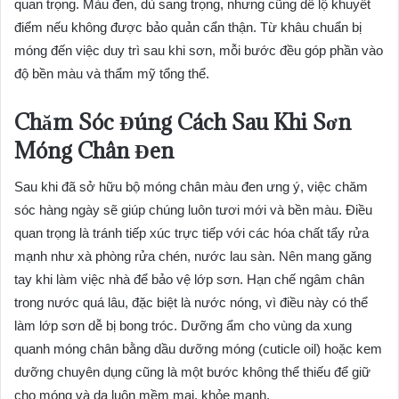
quan trọng. Màu đen, dù sang trọng, nhưng cũng dễ lộ khuyết
điểm nếu không được bảo quản cẩn thận. Từ khâu chuẩn bị
móng đến việc duy trì sau khi sơn, mỗi bước đều góp phần vào
độ bền màu và thẩm mỹ tổng thể.
Chăm Sóc Đúng Cách Sau Khi Sơn
Móng Chân Đen
Sau khi đã sở hữu bộ móng chân màu đen ưng ý, việc chăm
sóc hàng ngày sẽ giúp chúng luôn tươi mới và bền màu. Điều
quan trọng là tránh tiếp xúc trực tiếp với các hóa chất tẩy rửa
mạnh như xà phòng rửa chén, nước lau sàn. Nên mang găng
tay khi làm việc nhà để bảo vệ lớp sơn. Hạn chế ngâm chân
trong nước quá lâu, đặc biệt là nước nóng, vì điều này có thể
làm lớp sơn dễ bị bong tróc. Dưỡng ẩm cho vùng da xung
quanh móng chân bằng dầu dưỡng móng (cuticle oil) hoặc kem
dưỡng chuyên dụng cũng là một bước không thể thiếu để giữ
cho móng và da luôn mềm mại, khỏe mạnh.