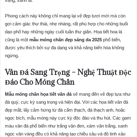
vàng, xanh lá.
Phong cách này không chỉ mang lại vẻ đẹp tươi mới mà còn
gợi cảm giác thư thái, nhẹ nhàng, rất phù hợp cho những buổi
dạo phố hay những ngày cuối tuần thư giãn. Họa tiết hoa lá
cũng là một
mẫu móng chân đẹp sáng da 2025
phổ biến,
được yêu thích bởi sự đa dạng và khả năng biến hóa không
ngừng.
Vân Đá Sang Trọng – Nghệ Thuật Độc
Đáo Cho Móng Chân
Mẫu móng chân họa tiết vân đá
sẽ mang đến vẻ đẹp tựa như
đá quý, cực kỳ sang trọng và hiện đại. Với các họa tiết vân đá
đẹp mắt, lấy cảm hứng từ đá cẩm thạch, đá thạch anh, hoặc
ngọc bích, mẫu móng này cực kỳ độc đáo và thu hút. Các gam
màu vân đá phổ biến như trắng vân đen, xám vân trắng, xanh
ngọc vân vàng đều có khả năng tạo chiều sâu và độ tinh xảo