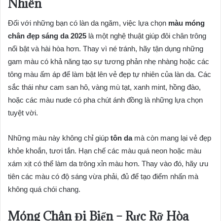
Nhiên
Đối với những bạn có làn da ngăm, việc lựa chọn
màu móng
chân đẹp sáng da 2025
là một nghệ thuật giúp đôi chân trông
nổi bật và hài hòa hơn. Thay vì né tránh, hãy tận dụng những
gam màu có khả năng tạo sự tương phản nhẹ nhàng hoặc các
tông màu ấm áp để làm bật lên vẻ đẹp tự nhiên của làn da. Các
sắc thái như cam san hô, vàng mù tạt, xanh mint, hồng đào,
hoặc các màu nude có pha chút ánh đồng là những lựa chọn
tuyệt vời.
Những màu này không chỉ giúp
tôn da
mà còn mang lại vẻ đẹp
khỏe khoắn, tươi tắn. Hạn chế các màu quá neon hoặc màu
xám xịt có thể làm da trông xỉn màu hơn. Thay vào đó, hãy ưu
tiên các màu có độ sáng vừa phải, đủ để tạo điểm nhấn mà
không quá chói chang.
Móng Chân Đi Biển – Rực Rỡ Hòa