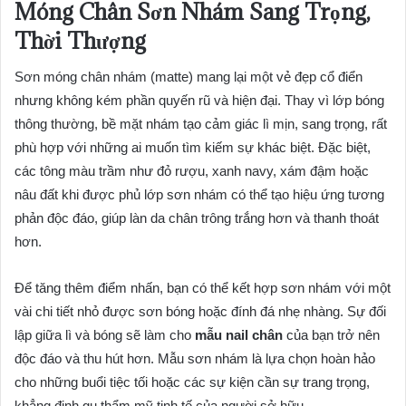
Móng Chân Sơn Nhám Sang Trọng,
Thời Thượng
Sơn móng chân nhám (matte) mang lại một vẻ đẹp cổ điển
nhưng không kém phần quyến rũ và hiện đại. Thay vì lớp bóng
thông thường, bề mặt nhám tạo cảm giác lì mịn, sang trọng, rất
phù hợp với những ai muốn tìm kiếm sự khác biệt. Đặc biệt,
các tông màu trầm như đỏ rượu, xanh navy, xám đậm hoặc
nâu đất khi được phủ lớp sơn nhám có thể tạo hiệu ứng tương
phản độc đáo, giúp làn da chân trông trắng hơn và thanh thoát
hơn.
Để tăng thêm điểm nhấn, bạn có thể kết hợp sơn nhám với một
vài chi tiết nhỏ được sơn bóng hoặc đính đá nhẹ nhàng. Sự đối
lập giữa lì và bóng sẽ làm cho
mẫu nail chân
của bạn trở nên
độc đáo và thu hút hơn. Mẫu sơn nhám là lựa chọn hoàn hảo
cho những buổi tiệc tối hoặc các sự kiện cần sự trang trọng,
khẳng định gu thẩm mỹ tinh tế của người sở hữu.