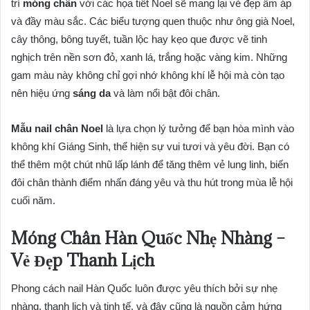
trí
móng chân
với các họa tiết Noel sẽ mang lại vẻ đẹp ấm áp
và đầy màu sắc. Các biểu tượng quen thuộc như ông già Noel,
cây thông, bông tuyết, tuần lộc hay kẹo que được vẽ tinh
nghịch trên nền sơn đỏ, xanh lá, trắng hoặc vàng kim. Những
gam màu này không chỉ gợi nhớ không khí lễ hội mà còn tạo
nên hiệu ứng
sáng da
và làm nổi bật đôi chân.
Mẫu nail chân Noel
là lựa chọn lý tưởng để bạn hòa mình vào
không khí Giáng Sinh, thể hiện sự vui tươi và yêu đời. Bạn có
thể thêm một chút nhũ lấp lánh để tăng thêm vẻ lung linh, biến
đôi chân thành điểm nhấn đáng yêu và thu hút trong mùa lễ hội
cuối năm.
Móng Chân Hàn Quốc Nhẹ Nhàng –
Vẻ Đẹp Thanh Lịch
Phong cách nail Hàn Quốc luôn được yêu thích bởi sự nhẹ
nhàng, thanh lịch và tinh tế, và đây cũng là nguồn cảm hứng