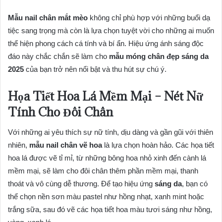
Mẫu nail chân mắt mèo
không chỉ phù hợp với những buổi dạ
tiệc sang trọng mà còn là lựa chọn tuyệt vời cho những ai muốn
thể hiện phong cách cá tính và bí ẩn. Hiệu ứng ánh sáng độc
đáo này chắc chắn sẽ làm cho
mẫu móng chân đẹp sáng da
2025
của bạn trở nên nổi bật và thu hút sự chú ý.
Họa Tiết Hoa Lá Mềm Mại – Nét Nữ
Tính Cho Đôi Chân
Với những ai yêu thích sự nữ tính, dịu dàng và gần gũi với thiên
nhiên,
mẫu nail chân vẽ hoa
là lựa chọn hoàn hảo. Các họa tiết
hoa lá được vẽ tỉ mỉ, từ những bông hoa nhỏ xinh đến cành lá
mềm mại, sẽ làm cho đôi chân thêm phần mềm mại, thanh
thoát và vô cùng dễ thương. Để tạo hiệu ứng
sáng da
, bạn có
thể chọn nền sơn màu pastel như hồng nhạt, xanh mint hoặc
trắng sữa, sau đó vẽ các họa tiết hoa màu tươi sáng như hồng,