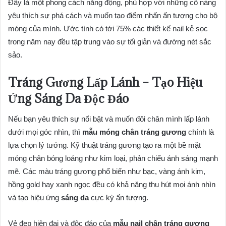
Đây là một phong cách năng động, phù hợp với những cô nàng
yêu thích sự phá cách và muốn tạo điểm nhấn ấn tượng cho bộ
móng của mình. Ước tính có tới 75% các thiết kế nail kẻ sọc
trong năm nay đều tập trung vào sự tối giản và đường nét sắc
sảo.
Tráng Gương Lấp Lánh – Tạo Hiệu
Ứng Sáng Da Độc Đáo
Nếu bạn yêu thích sự nổi bật và muốn đôi chân mình lấp lánh
dưới mọi góc nhìn, thì
mẫu móng chân tráng gương
chính là
lựa chọn lý tưởng. Kỹ thuật tráng gương tạo ra một bề mặt
móng chân bóng loáng như kim loại, phản chiếu ánh sáng mạnh
mẽ. Các màu tráng gương phổ biến như bạc, vàng ánh kim,
hồng gold hay xanh ngọc đều có khả năng thu hút mọi ánh nhìn
và tạo hiệu ứng
sáng da
cực kỳ ấn tượng.
Vẻ đẹp hiện đại và độc đáo của
mẫu nail chân tráng gương