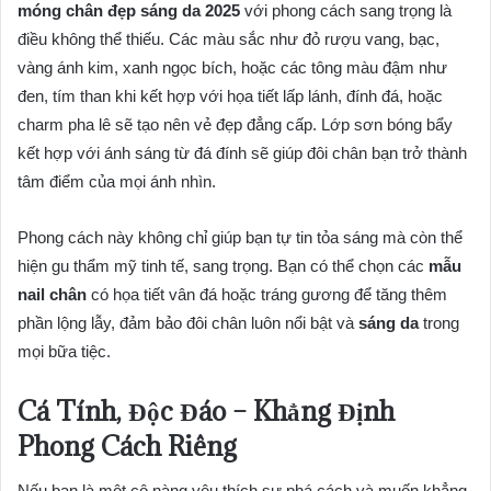
móng chân đẹp sáng da 2025
với phong cách sang trọng là
điều không thể thiếu. Các màu sắc như đỏ rượu vang, bạc,
vàng ánh kim, xanh ngọc bích, hoặc các tông màu đậm như
đen, tím than khi kết hợp với họa tiết lấp lánh, đính đá, hoặc
charm pha lê sẽ tạo nên vẻ đẹp đẳng cấp. Lớp sơn bóng bẩy
kết hợp với ánh sáng từ đá đính sẽ giúp đôi chân bạn trở thành
tâm điểm của mọi ánh nhìn.
Phong cách này không chỉ giúp bạn tự tin tỏa sáng mà còn thể
hiện gu thẩm mỹ tinh tế, sang trọng. Bạn có thể chọn các
mẫu
nail chân
có họa tiết vân đá hoặc tráng gương để tăng thêm
phần lộng lẫy, đảm bảo đôi chân luôn nổi bật và
sáng da
trong
mọi bữa tiệc.
Cá Tính, Độc Đáo – Khẳng Định
Phong Cách Riêng
Nếu bạn là một cô nàng yêu thích sự phá cách và muốn khẳng