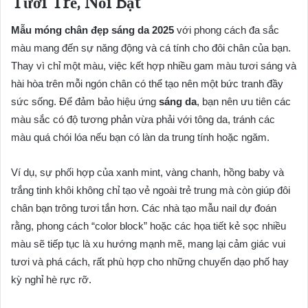
Tươi Trẻ, Nổi Bật
Mẫu móng chân đẹp sáng da 2025
với phong cách đa sắc
màu mang đến sự năng động và cá tính cho đôi chân của bạn.
Thay vì chỉ một màu, việc kết hợp nhiều gam màu tươi sáng và
hài hòa trên mỗi ngón chân có thể tạo nên một bức tranh đầy
sức sống. Để đảm bảo hiệu ứng
sáng da
, bạn nên ưu tiên các
màu sắc có độ tương phản vừa phải với tông da, tránh các
màu quá chói lóa nếu bạn có làn da trung tính hoặc ngăm.
Ví dụ, sự phối hợp của xanh mint, vàng chanh, hồng baby và
trắng tinh khôi không chỉ tạo vẻ ngoài trẻ trung mà còn giúp đôi
chân bạn trông tươi tắn hơn. Các nhà tạo mẫu nail dự đoán
rằng, phong cách “color block” hoặc các họa tiết kẻ sọc nhiều
màu sẽ tiếp tục là xu hướng mạnh mẽ, mang lại cảm giác vui
tươi và phá cách, rất phù hợp cho những chuyến dạo phố hay
kỳ nghỉ hè rực rỡ.