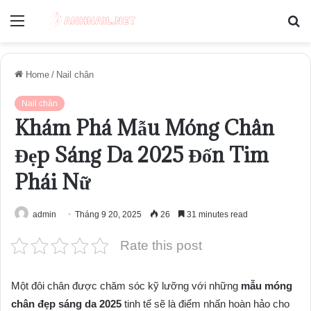
Menu
S
fo
Home
/
Nail chân
Nail chân
Khám Phá Mẫu Móng Chân
Đẹp Sáng Da 2025 Đốn Tim
Phái Nữ
admin
Tháng 9 20, 2025
26
31 minutes read
Rate this post
Một đôi chân được chăm sóc kỹ lưỡng với những
mẫu móng
chân đẹp sáng da 2025
tinh tế sẽ là điểm nhấn hoàn hảo cho