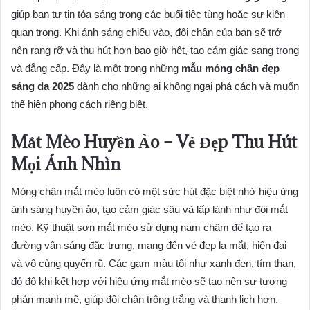
giúp bạn tự tin tỏa sáng trong các buổi tiệc tùng hoặc sự kiện
quan trọng. Khi ánh sáng chiếu vào, đôi chân của bạn sẽ trở
nên rạng rỡ và thu hút hơn bao giờ hết, tạo cảm giác sang trọng
và đẳng cấp. Đây là một trong những
mẫu móng chân đẹp
sáng da 2025
dành cho những ai không ngại phá cách và muốn
thể hiện phong cách riêng biệt.
Mắt Mèo Huyền Ảo – Vẻ Đẹp Thu Hút
Mọi Ánh Nhìn
Móng chân mắt mèo luôn có một sức hút đặc biệt nhờ hiệu ứng
ánh sáng huyền ảo, tạo cảm giác sâu và lấp lánh như đôi mắt
mèo. Kỹ thuật sơn mắt mèo sử dụng nam châm để tạo ra
đường vân sáng đặc trưng, mang đến vẻ đẹp lạ mắt, hiện đại
và vô cùng quyến rũ. Các gam màu tối như xanh đen, tím than,
đỏ đô khi kết hợp với hiệu ứng mắt mèo sẽ tạo nên sự tương
phản mạnh mẽ, giúp đôi chân trông trắng và thanh lịch hơn.