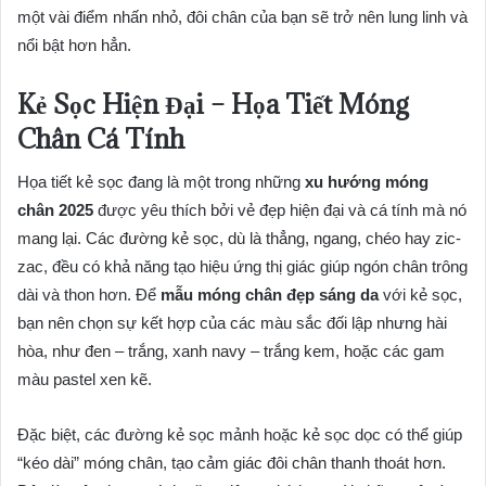
một vài điểm nhấn nhỏ, đôi chân của bạn sẽ trở nên lung linh và
nổi bật hơn hẳn.
Kẻ Sọc Hiện Đại – Họa Tiết Móng
Chân Cá Tính
Họa tiết kẻ sọc đang là một trong những
xu hướng móng
chân 2025
được yêu thích bởi vẻ đẹp hiện đại và cá tính mà nó
mang lại. Các đường kẻ sọc, dù là thẳng, ngang, chéo hay zic-
zac, đều có khả năng tạo hiệu ứng thị giác giúp ngón chân trông
dài và thon hơn. Để
mẫu móng chân đẹp sáng da
với kẻ sọc,
bạn nên chọn sự kết hợp của các màu sắc đối lập nhưng hài
hòa, như đen – trắng, xanh navy – trắng kem, hoặc các gam
màu pastel xen kẽ.
Đặc biệt, các đường kẻ sọc mảnh hoặc kẻ sọc dọc có thể giúp
“kéo dài” móng chân, tạo cảm giác đôi chân thanh thoát hơn.