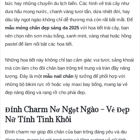
bức hay những chuyến du lịch biển. Các hình vẽ trái cây như
dưa hấu mọng nước, chanh vàng tươi tắn, dứa nhiệt đới, hay
dâu tây ngọt ngào không chỉ dễ thương mà còn rất bắt mắt. Để
mẫu móng chân đẹp sáng da 2025
với họa tiết trái cây, bạn
nên chọn nền sơn màu trắng, xanh mint, vàng nhạt hoặc hồng
pastel để làm nổi bật các họa tiết.
Những họa tiết này không chỉ tạo cảm giác vui tươi, sảng khoái
mà còn làm cho đôi chân bạn trông trẻ trung và tràn đầy năng
lượng. Đây là một
mẫu nail chân
lý tưởng để phối hợp với
những bộ bikini rực rỡ hoặc váy maxi bay bổng, mang lại vẻ
đẹp năng động và rạng rỡ cho phái đẹp.
Đính Charm Nơ Ngọt Ngào – Vẻ Đẹp
Nữ Tính Tinh Khôi
Đính charm nơ giúp đôi chân của bạn trông đáng yêu và dịu
dàng hơn, mang lại nét ngọt ngào và tăng cường vẻ nữ tính.