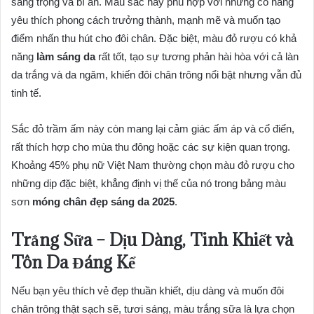
sang trọng và bí ẩn. Màu sắc này phù hợp với những cô nàng
yêu thích phong cách trưởng thành, mạnh mẽ và muốn tạo
điểm nhấn thu hút cho đôi chân. Đặc biệt, màu đỏ rượu có khả
năng
làm sáng da
rất tốt, tạo sự tương phản hài hòa với cả làn
da trắng và da ngăm, khiến đôi chân trông nổi bật nhưng vẫn đủ
tinh tế.
Sắc đỏ trầm ấm này còn mang lại cảm giác ấm áp và cổ điển,
rất thích hợp cho mùa thu đông hoặc các sự kiện quan trọng.
Khoảng 45% phụ nữ Việt Nam thường chọn màu đỏ rượu cho
những dịp đặc biệt, khẳng định vị thế của nó trong bảng màu
sơn
móng chân đẹp sáng da 2025
.
Trắng Sữa – Dịu Dàng, Tinh Khiết và
Tôn Da Đáng Kể
Nếu bạn yêu thích vẻ đẹp thuần khiết, dịu dàng và muốn đôi
chân trông thật sạch sẽ, tươi sáng, màu trắng sữa là lựa chọn