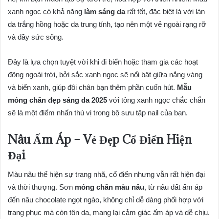
xanh ngọc có khả năng
làm sáng da
rất tốt, đặc biệt là với làn
da trắng hồng hoặc da trung tính, tạo nên một vẻ ngoài rạng rỡ
và đầy sức sống.
Đây là lựa chọn tuyệt vời khi đi biển hoặc tham gia các hoạt
động ngoài trời, bởi sắc xanh ngọc sẽ nổi bật giữa nắng vàng
và biển xanh, giúp đôi chân bạn thêm phần cuốn hút.
Mẫu
móng chân đẹp sáng da 2025
với tông xanh ngọc chắc chắn
sẽ là một điểm nhấn thú vị trong bộ sưu tập nail của bạn.
Nâu Ấm Áp – Vẻ Đẹp Cổ Điển Hiện
Đại
Màu nâu thể hiện sự trang nhã, cổ điển nhưng vẫn rất hiện đại
và thời thượng. Sơn
móng chân màu nâu
, từ nâu đất ấm áp
đến nâu chocolate ngọt ngào, không chỉ dễ dàng phối hợp với
trang phục mà còn tôn da, mang lại cảm giác ấm áp và dễ chịu.