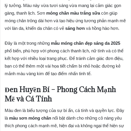
lý tưởng. Màu này vừa tươi sáng vừa mang lại cảm giác gọn
gàng, thanh lịch. Sơn
móng chân màu trắng sữa
còn giúp
móng chân trông dài hơn và tạo hiệu ứng tương phản mạnh mẽ
với làn da, khiến da chân có vẻ
sáng hơn
và hồng hào hơn.
Đây là một trong những
mẫu móng chân đẹp sáng da 2025
phổ biến, phù hợp với phong cách thanh lịch, nữ tính và có thể
kết hợp với nhiều loại trang phục. Để tránh cảm giác đơn điệu,
bạn có thể thêm một vài họa tiết chấm bi nhỏ hoặc đường kẻ
mảnh màu vàng kim để tạo điểm nhấn tinh tế.
Đen Huyền Bí – Phong Cách Mạnh
Mẽ và Cá Tính
Màu đen là biểu tượng của sự bí ẩn, cá tính và quyền lực. Đây
là
màu sơn móng chân
nổi bật dành cho những cô nàng yêu
thích phong cách mạnh mẽ, hiện đại và không ngại thể hiện sự