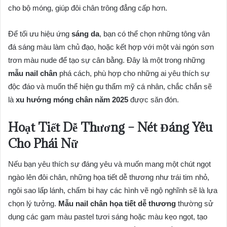
cho bộ móng, giúp đôi chân trông đẳng cấp hơn.
Để tối ưu hiệu ứng
sáng da
, bạn có thể chọn những tông vân
đá sáng màu làm chủ đạo, hoặc kết hợp với một vài ngón sơn
trơn màu nude để tạo sự cân bằng. Đây là một trong những
mẫu nail chân
phá cách, phù hợp cho những ai yêu thích sự
độc đáo và muốn thể hiện gu thẩm mỹ cá nhân, chắc chắn sẽ
là
xu hướng móng chân năm 2025
được săn đón.
Hoạt Tiết Dễ Thương – Nét Đáng Yêu
Cho Phái Nữ
Nếu bạn yêu thích sự đáng yêu và muốn mang một chút ngọt
ngào lên đôi chân, những họa tiết dễ thương như trái tim nhỏ,
ngôi sao lấp lánh, chấm bi hay các hình vẽ ngộ nghĩnh sẽ là lựa
chọn lý tưởng.
Mẫu nail chân họa tiết dễ thương
thường sử
dụng các gam màu pastel tươi sáng hoặc màu kẹo ngọt, tạo