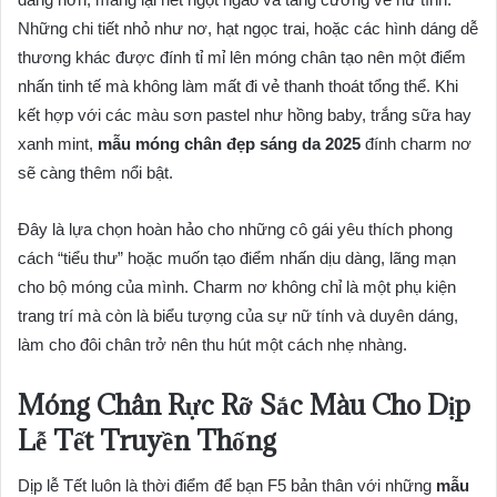
Những chi tiết nhỏ như nơ, hạt ngọc trai, hoặc các hình dáng dễ
thương khác được đính tỉ mỉ lên móng chân tạo nên một điểm
nhấn tinh tế mà không làm mất đi vẻ thanh thoát tổng thể. Khi
kết hợp với các màu sơn pastel như hồng baby, trắng sữa hay
xanh mint,
mẫu móng chân đẹp sáng da 2025
đính charm nơ
sẽ càng thêm nổi bật.
Đây là lựa chọn hoàn hảo cho những cô gái yêu thích phong
cách “tiểu thư” hoặc muốn tạo điểm nhấn dịu dàng, lãng mạn
cho bộ móng của mình. Charm nơ không chỉ là một phụ kiện
trang trí mà còn là biểu tượng của sự nữ tính và duyên dáng,
làm cho đôi chân trở nên thu hút một cách nhẹ nhàng.
Móng Chân Rực Rỡ Sắc Màu Cho Dịp
Lễ Tết Truyền Thống
Dịp lễ Tết luôn là thời điểm để bạn F5 bản thân với những
mẫu