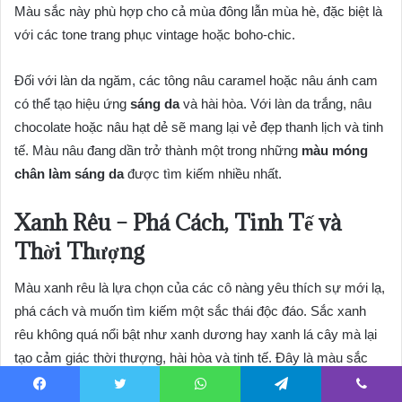
Màu sắc này phù hợp cho cả mùa đông lẫn mùa hè, đặc biệt là
với các tone trang phục vintage hoặc boho-chic.
Đối với làn da ngăm, các tông nâu caramel hoặc nâu ánh cam
có thể tạo hiệu ứng
sáng da
và hài hòa. Với làn da trắng, nâu
chocolate hoặc nâu hạt dẻ sẽ mang lại vẻ đẹp thanh lịch và tinh
tế. Màu nâu đang dần trở thành một trong những
màu móng
chân làm sáng da
được tìm kiếm nhiều nhất.
Xanh Rêu – Phá Cách, Tinh Tế và
Thời Thượng
Màu xanh rêu là lựa chọn của các cô nàng yêu thích sự mới lạ,
phá cách và muốn tìm kiếm một sắc thái độc đáo. Sắc xanh
rêu không quá nổi bật như xanh dương hay xanh lá cây mà lại
tạo cảm giác thời thượng, hài hòa và tinh tế. Đây là màu sắc
hoàn hảo cho phong cách mùa thu đông, đặc biệt là khi bạn
Facebook
Twitter
WhatsApp
Telegram
Viber