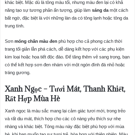
khác biệt. Mặc dù là tông màu tối, nhưng màu đen lại có khả
năng tạo sự tương phản ấn tượng, giúp làm
sáng da
một cách
bất ngờ, đặc biệt là với những làn da có tông lạnh hoặc tông da
trung tính.
Sơn
móng chân màu đen
phù hợp cho cả phong cách thời
trang tối giản lẫn phá cách, dễ dàng kết hợp với các phụ kiện
kim loại hoặc họa tiết độc đáo. Để tăng thêm vẻ sang trọng, bạn
có thể kết hợp sơn đen nhám với một ngón đính đá nhỏ hoặc
tráng gương.
Xanh Ngọc – Tươi Mát, Thanh Khiết,
Rất Hợp Mùa Hè
Xanh ngọc là màu sắc mang lại cảm giác tươi mới, trong trẻo
và rất dịu mát, thích hợp cho các cô nàng yêu thích sự nhẹ
nhàng và khác biệt. Tông màu này đặc biệt phù hợp với mùa
hè, khi bạn muốn tạo sự tươi trẻ, hòa hợp với thiên nhiên. Màu