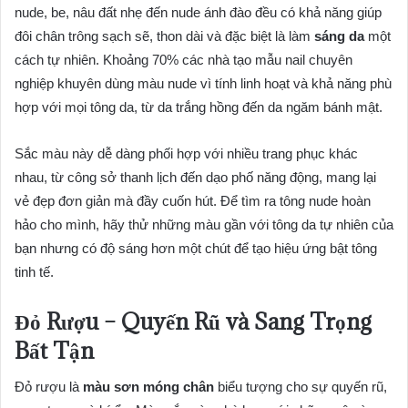
nude, be, nâu đất nhẹ đến nude ánh đào đều có khả năng giúp
đôi chân trông sạch sẽ, thon dài và đặc biệt là làm
sáng da
một
cách tự nhiên. Khoảng 70% các nhà tạo mẫu nail chuyên
nghiệp khuyên dùng màu nude vì tính linh hoạt và khả năng phù
hợp với mọi tông da, từ da trắng hồng đến da ngăm bánh mật.
Sắc màu này dễ dàng phối hợp với nhiều trang phục khác
nhau, từ công sở thanh lịch đến dạo phố năng động, mang lại
vẻ đẹp đơn giản mà đầy cuốn hút. Để tìm ra tông nude hoàn
hảo cho mình, hãy thử những màu gần với tông da tự nhiên của
bạn nhưng có độ sáng hơn một chút để tạo hiệu ứng bật tông
tinh tế.
Đỏ Rượu – Quyến Rũ và Sang Trọng
Bất Tận
Đỏ rượu là
màu sơn móng chân
biểu tượng cho sự quyến rũ,