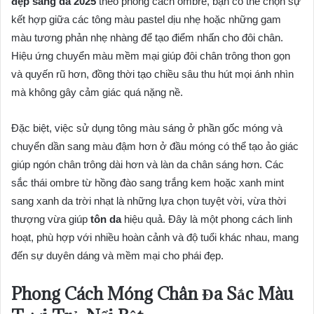
đẹp sáng da 2025
theo phong cách ombre, bạn có thể chọn sự
kết hợp giữa các tông màu pastel dịu nhẹ hoặc những gam
màu tương phản nhẹ nhàng để tạo điểm nhấn cho đôi chân.
Hiệu ứng chuyển màu mềm mại giúp đôi chân trông thon gọn
và quyến rũ hơn, đồng thời tạo chiều sâu thu hút mọi ánh nhìn
mà không gây cảm giác quá nặng nề.
Đặc biệt, việc sử dụng tông màu sáng ở phần gốc móng và
chuyển dần sang màu đậm hơn ở đầu móng có thể tạo ảo giác
giúp ngón chân trông dài hơn và làn da chân sáng hơn. Các
sắc thái ombre từ hồng đào sang trắng kem hoặc xanh mint
sang xanh da trời nhạt là những lựa chọn tuyệt vời, vừa thời
thượng vừa giúp
tôn da
hiệu quả. Đây là một phong cách linh
hoạt, phù hợp với nhiều hoàn cảnh và độ tuổi khác nhau, mang
đến sự duyên dáng và mềm mại cho phái đẹp.
Phong Cách Móng Chân Đa Sắc Màu