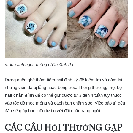
màu xanh ngọc móng chân đính đá
Đừng quên ghé thăm tiệm nail định kỳ để kiểm tra và dặm lại
những viên đá bị lỏng hoặc bong tróc. Thông thường, một bộ
nail chân đính đá
có thể giữ được từ 3 đến 4 tuần tùy thuộc
vào tốc độ mọc móng và cách bạn chăm sóc. Việc bảo trì đều
đặn sẽ giúp bạn luôn tự tin với đôi chân rạng ngời.
CÁC CÂU HỎI THƯỜNG GẶP