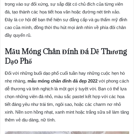
trọng vào sự đối xứng, sự sắp đặt có chủ đích của từng viên
đá, tạo thành các họa tiết hoa văn hoặc đường nét tinh xảo.
Đây là cơ hội để bạn thể hiện sự đẳng cấp và gu thẩm mỹ đỉnh
cao của mình, đồng thời thu hút mọi ánh nhìn về phía đôi chân
đầy quyến rũ.
Mẫu Móng Chân Đính Đá Dễ Thương
Dạo Phố
Đối với những buổi dạo phố cuối tuần hay những cuộc hẹn hò
nhẹ nhàng,
mẫu móng chân đính đá đẹp 2022
với phong cách
dễ thương và tinh nghịch là một gợi ý tuyệt vời. Bạn có thể lựa
chọn những viên đá nhỏ, màu sắc pastel kết hợp với các họa
tiết đáng yêu như trái tim, ngôi sao, hoặc các charm nơ nhỏ
xinh. Nền sơn hồng nhạt, xanh mint hoặc trắng sữa sẽ làm tăng
thêm vẻ dịu dàng, nữ tính.