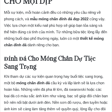
CHO MỌI DỊP
Mỗi sự kiện, mỗi hoàn cảnh đều có những yêu cầu riêng về
phong cách, và
mẫu móng chân đính đá đẹp 2022
cũng vậy.
Việc lựa chọn một kiểu nail phù hợp sẽ giúp bạn tỏa sáng và
thể hiện đúng cá tính của mình. Từ những bữa tiệc lộng lẫy đến
những buổi dạo phố thường ngày, luôn có một
thiết kế móng
chân đính đá
dành riêng cho bạn.
Đính Đá Cho Móng Chân Dự Tiệc
Sang Trọng
Khi tham dự các sự kiện quan trọng hay buổi tiệc sang trọng,
một bộ
móng chân đính đá
cầu kỳ và lấp lánh sẽ là lựa chọn
hoàn hảo. Những viên đá pha lê lớn, đá swarovski hoặc các
loại đá có màu sắc ánh kim như vàng, bạc sẽ giúp đôi chân bạn
trở nên nổi bật dưới ánh đèn. Nền sơn đỏ rượu, đen tuyền hoặc
ánh kim sẽ càng làm tăng thêm vẻ quyền quý, lộng lẫy cho đôi