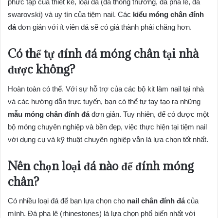
phức tạp của thiết kế, loại đá (đá thông thường, đá pha lê, đá
swarovski) và uy tín của tiệm nail. Các
kiểu móng chân đính
đá
đơn giản với ít viên đá sẽ có giá thành phải chăng hơn.
Có thể tự đính đá móng chân tại nhà
được không?
Hoàn toàn có thể. Với sự hỗ trợ của các bộ kit làm nail tại nhà
và các hướng dẫn trực tuyến, bạn có thể tự tay tạo ra những
mẫu móng chân đính đá
đơn giản. Tuy nhiên, để có được một
bộ móng chuyên nghiệp và bền đẹp, việc thực hiện tại tiệm nail
với dụng cụ và kỹ thuật chuyên nghiệp vẫn là lựa chọn tốt nhất.
Nên chọn loại đá nào để đính móng
chân?
Có nhiều loại đá để bạn lựa chọn cho
nail chân đính đá
của
mình. Đá pha lê (rhinestones) là lựa chọn phổ biến nhất với