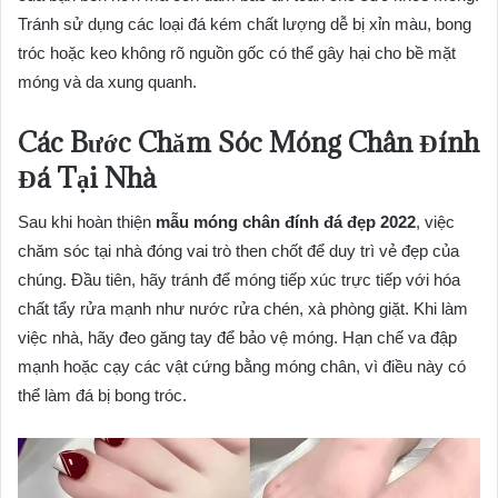
Tránh sử dụng các loại đá kém chất lượng dễ bị xỉn màu, bong
tróc hoặc keo không rõ nguồn gốc có thể gây hại cho bề mặt
móng và da xung quanh.
Các Bước Chăm Sóc Móng Chân Đính
Đá Tại Nhà
Sau khi hoàn thiện
mẫu móng chân đính đá đẹp 2022
, việc
chăm sóc tại nhà đóng vai trò then chốt để duy trì vẻ đẹp của
chúng. Đầu tiên, hãy tránh để móng tiếp xúc trực tiếp với hóa
chất tẩy rửa mạnh như nước rửa chén, xà phòng giặt. Khi làm
việc nhà, hãy đeo găng tay để bảo vệ móng. Hạn chế va đập
mạnh hoặc cạy các vật cứng bằng móng chân, vì điều này có
thể làm đá bị bong tróc.