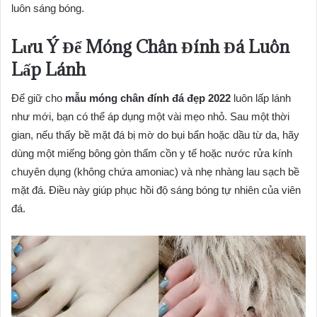
luôn sáng bóng.
Lưu Ý Để Móng Chân Đính Đá Luôn
Lấp Lánh
Để giữ cho
mẫu móng chân đính đá đẹp 2022
luôn lấp lánh
như mới, bạn có thể áp dụng một vài mẹo nhỏ. Sau một thời
gian, nếu thấy bề mặt đá bị mờ do bụi bẩn hoặc dầu từ da, hãy
dùng một miếng bông gòn thấm cồn y tế hoặc nước rửa kính
chuyên dụng (không chứa amoniac) và nhẹ nhàng lau sạch bề
mặt đá. Điều này giúp phục hồi độ sáng bóng tự nhiên của viên
đá.