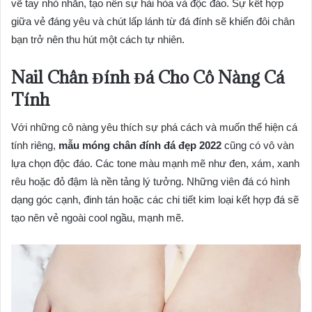
vẽ tay nhỏ nhắn, tạo nên sự hài hòa và độc đáo. Sự kết hợp
giữa vẻ đáng yêu và chút lấp lánh từ đá đính sẽ khiến đôi chân
bạn trở nên thu hút một cách tự nhiên.
Nail Chân Đính Đá Cho Cô Nàng Cá
Tính
Với những cô nàng yêu thích sự phá cách và muốn thể hiện cá
tính riêng,
mẫu móng chân đính đá đẹp 2022
cũng có vô vàn
lựa chọn độc đáo. Các tone màu mạnh mẽ như đen, xám, xanh
rêu hoặc đỏ đậm là nền tảng lý tưởng. Những viên đá có hình
dạng góc cạnh, đinh tán hoặc các chi tiết kim loại kết hợp đá sẽ
tạo nên vẻ ngoài cool ngầu, mạnh mẽ.