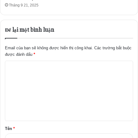
Tháng 9 21, 2025
Để lại một bình luận
Email của bạn sẽ không được hiển thị công khai.
Các trường bắt buộc
được đánh dấu
*
B
ì
n
h
l
u
ậ
Tên
*
n