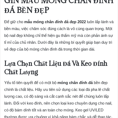
GÌN MẪU MÓNG CHÂN ĐÍNH
ĐÁ BỀN ĐẸP
Để giữ cho
mẫu móng chân đính đá đẹp 2022
luôn lấp lánh và
bền màu, việc chăm sóc đúng cách là vô cùng quan trọng. Một
bộ nail đẹp không chỉ thể hiện gu thẩm mỹ mà còn phản ánh sự
tỉ mỉ của chủ nhân. Dưới đây là những bí quyết giúp bạn duy trì
vẻ đẹp của bộ móng chân đính đá trong thời gian dài.
Lựa Chọn Chất Liệu Đá Và Keo Đính
Chất Lượng
Yếu tố tiên quyết để có một bộ
móng chân đính đá
bền đẹp
chính là chất liệu. Hãy ưu tiên sử dụng các loại đá pha lê chất
lượng cao, có độ sáng và cắt cạnh sắc nét để chúng luôn lấp
lánh. Đối với keo đính, nên chọn loại keo chuyên dụng cho nail,
có độ bám dính tốt và an toàn cho móng. Keo gel UV/LED
thường được ưa chuộng vì khả năng bám chắc và dễ thao tác.