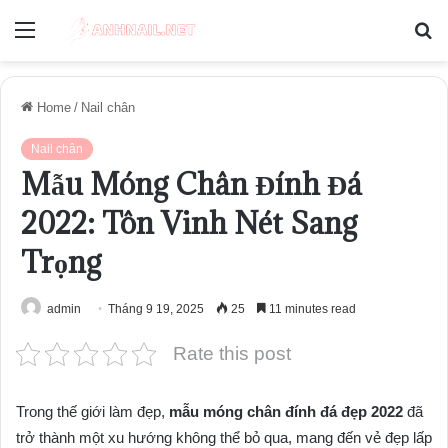
Menu
S
fo
Home
/
Nail chân
Nail chân
Mẫu Móng Chân Đính Đá
2022: Tôn Vinh Nét Sang
Trọng
admin
Tháng 9 19, 2025
25
11 minutes read
Rate this post
Trong thế giới làm đẹp,
mẫu móng chân đính đá đẹp 2022
đã
trở thành một xu hướng không thể bỏ qua, mang đến vẻ đẹp lấp