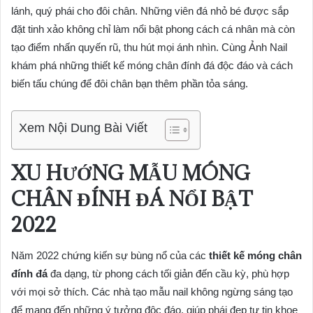
lánh, quý phái cho đôi chân. Những viên đá nhỏ bé được sắp
đặt tinh xảo không chỉ làm nổi bật phong cách cá nhân mà còn
tạo điểm nhấn quyến rũ, thu hút mọi ánh nhìn. Cùng Ảnh Nail
khám phá những thiết kế móng chân đính đá độc đáo và cách
biến tấu chúng để đôi chân bạn thêm phần tỏa sáng.
Xem Nội Dung Bài Viết
XU HƯỚNG MẪU MÓNG
CHÂN ĐÍNH ĐÁ NỔI BẬT
2022
Năm 2022 chứng kiến sự bùng nổ của các
thiết kế móng chân
đính đá
đa dạng, từ phong cách tối giản đến cầu kỳ, phù hợp
với mọi sở thích. Các nhà tạo mẫu nail không ngừng sáng tạo
để mang đến những ý tưởng độc đáo, giúp phái đẹp tự tin khoe