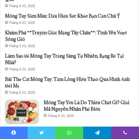
Tháng 9 23, 2025
Móng Tay Sẫm Màu: Dấu Hiệu Sức Khỏe Bạn Cần Chú Ý
Tháng 9 23, 2025
Khám Phá **Truyện Giấc Mộng Tây Châu**: Tình Yêu Vượt
Sóng Gió
Tháng 9 23, 2025
Làm Sao Để Móng Tay Trắng Sáng Tự Nhiên, Rạng Rỡ Tại
Nhà?
Tháng 9 23, 2025
Bài Thơ Cắt Móng Tay: Tấm Lòng Hiếu Thảo Qua Hình Ảnh
Đời Mẹ
Tháng 9 23, 2025
Móng Tay Yếu Là Do Thiếu Chất Gì? Giải
Mã Nguyên Nhân Phổ Biến
Tháng 9 23, 2025
Móng Tay Bị Vảy Nến: Nhận Diện Và Hướng Điều Trị Dứt Điểm
Tháng 9 23, 2025
Facebook
Twitter
WhatsApp
Telegram
Viber