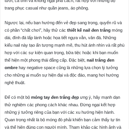
tươi, cá tính và không ngại phá cách, rất hợp với những bộ
trang phục casual như quần jeans, áo phông.
Ngược lại, nếu bạn hướng đến vẻ đẹp sang trọng, quyến rũ và
có phần “chất chơi”, hãy thử các
thiết kế nail đen trắng
móng
dài, đính đá lấp lánh hoặc họa tiết ngựa vằn, vân đá. Những
kiểu nail này tạo ấn tượng mạnh mẽ, thu hút ánh nhìn và rất phù
hợp với các sự kiện quan trọng, bữa tiệc hoặc khi bạn muốn
thể hiện một phong thái đẳng cấp. Đặc biệt,
nail trắng đen
ombre
hay negative space cũng là những lựa chọn lý tưởng
cho những ai muốn sự hiện đại và độc đáo, mang hơi hướng
nghệ thuật.
Để có một bộ
móng tay đen trắng đẹp
ưng ý, hãy mạnh dạn
thử nghiệm các phong cách khác nhau. Đừng ngại kết hợp
những ý tưởng riêng của bạn với các xu hướng hiện hành.
Quan trọng nhất là bộ móng đó phải khiến bạn cảm thấy tự tin
và thể hiện đúng con người mình. Tham khảo các hình ảnh và