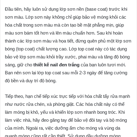
Đầu tiên, hãy luôn sử dụng lớp sơn nền (base coat) trước khi
sơn màu. Lớp sơn này không chỉ giúp bảo vệ móng khỏi các
hóa chất trong sơn màu mà còn tạo bề mặt phẳng mịn, giúp
màu sơn bám tốt hơn và lên màu chuẩn hơn. Sau khi hoàn
thành các lớp sơn màu và họa tiết, đừng quên phủ một lớp sơn
bóng (top coat) chất lượng cao. Lớp top coat này có tác dụng
bảo vệ lớp sơn màu khỏi trầy xước, phai màu và tăng độ bóng
sáng, giữ cho
thiết kế nail đen trắng
của bạn luôn tươi mới.
Bạn nên sơn lại lớp top coat sau mỗi 2-3 ngày để tăng cường
độ bền và duy trì độ bóng.
Tiếp theo, hạn chế tiếp xúc trực tiếp với hóa chất tẩy rửa mạnh
như nước rửa chén, xà phòng giặt. Các hóa chất này có thể
làm móng bị khô, yếu và khiến lớp sơn nhanh bong tróc. Khi
làm việc nhà, hãy đeo găng tay để bảo vệ đôi tay và bộ móng
của mình. Ngoài ra, việc dưỡng ẩm cho móng và vùng da
quanh móng cũng rất cần thiết. Sử dụng dầu dưỡng móng