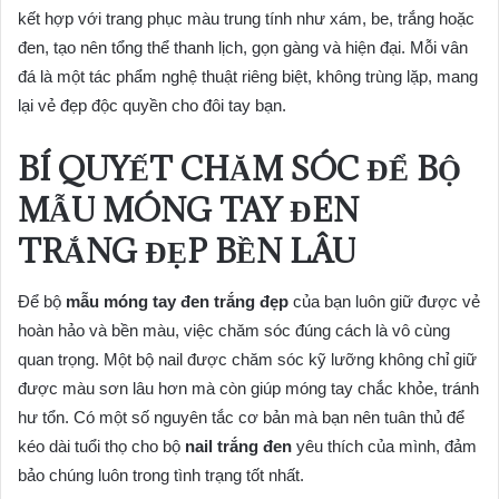
kết hợp với trang phục màu trung tính như xám, be, trắng hoặc
đen, tạo nên tổng thể thanh lịch, gọn gàng và hiện đại. Mỗi vân
đá là một tác phẩm nghệ thuật riêng biệt, không trùng lặp, mang
lại vẻ đẹp độc quyền cho đôi tay bạn.
BÍ QUYẾT CHĂM SÓC ĐỂ BỘ
MẪU MÓNG TAY ĐEN
TRẮNG ĐẸP BỀN LÂU
Để bộ
mẫu móng tay đen trắng đẹp
của bạn luôn giữ được vẻ
hoàn hảo và bền màu, việc chăm sóc đúng cách là vô cùng
quan trọng. Một bộ nail được chăm sóc kỹ lưỡng không chỉ giữ
được màu sơn lâu hơn mà còn giúp móng tay chắc khỏe, tránh
hư tổn. Có một số nguyên tắc cơ bản mà bạn nên tuân thủ để
kéo dài tuổi thọ cho bộ
nail trắng đen
yêu thích của mình, đảm
bảo chúng luôn trong tình trạng tốt nhất.