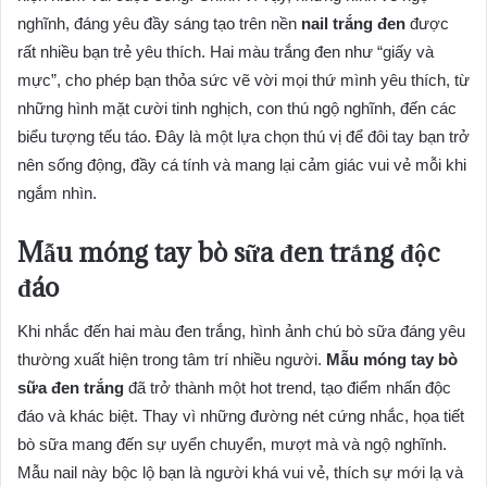
nghĩnh, đáng yêu đầy sáng tạo trên nền
nail trắng đen
được
rất nhiều bạn trẻ yêu thích. Hai màu trắng đen như “giấy và
mực”, cho phép bạn thỏa sức vẽ vời mọi thứ mình yêu thích, từ
những hình mặt cười tinh nghịch, con thú ngộ nghĩnh, đến các
biểu tượng tếu táo. Đây là một lựa chọn thú vị để đôi tay bạn trở
nên sống động, đầy cá tính và mang lại cảm giác vui vẻ mỗi khi
ngắm nhìn.
Mẫu móng tay bò sữa đen trắng độc
đáo
Khi nhắc đến hai màu đen trắng, hình ảnh chú bò sữa đáng yêu
thường xuất hiện trong tâm trí nhiều người.
Mẫu móng tay bò
sữa đen trắng
đã trở thành một hot trend, tạo điểm nhấn độc
đáo và khác biệt. Thay vì những đường nét cứng nhắc, họa tiết
bò sữa mang đến sự uyển chuyển, mượt mà và ngộ nghĩnh.
Mẫu nail này bộc lộ bạn là người khá vui vẻ, thích sự mới lạ và