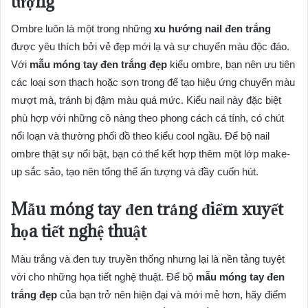
tượng
Ombre luôn là một trong những
xu hướng nail đen trắng
được yêu thích bởi vẻ đẹp mới lạ và sự chuyển màu độc đáo.
Với
mẫu móng tay đen trắng đẹp
kiểu ombre, bạn nên ưu tiên
các loại sơn thạch hoặc sơn trong để tạo hiệu ứng chuyển màu
mượt mà, tránh bị đậm màu quá mức. Kiểu nail này đặc biệt
phù hợp với những cô nàng theo phong cách cá tính, có chút
nổi loạn và thường phối đồ theo kiểu cool ngầu. Để bộ nail
ombre thật sự nổi bật, bạn có thể kết hợp thêm một lớp make-
up sắc sảo, tạo nên tổng thể ấn tượng và đầy cuốn hút.
Mẫu móng tay đen trắng điểm xuyết
họa tiết nghệ thuật
Màu trắng và đen tuy truyền thống nhưng lại là nền tảng tuyệt
vời cho những họa tiết nghệ thuật. Để bộ
mẫu móng tay đen
trắng đẹp
của bạn trở nên hiện đại và mới mẻ hơn, hãy điểm