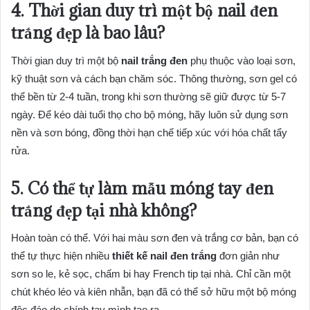
4. Thời gian duy trì một bộ nail đen
trắng đẹp là bao lâu?
Thời gian duy trì một bộ
nail trắng đen
phụ thuộc vào loại sơn,
kỹ thuật sơn và cách bạn chăm sóc. Thông thường, sơn gel có
thể bền từ 2-4 tuần, trong khi sơn thường sẽ giữ được từ 5-7
ngày. Để kéo dài tuổi thọ cho bộ móng, hãy luôn sử dụng sơn
nền và sơn bóng, đồng thời hạn chế tiếp xúc với hóa chất tẩy
rửa.
5. Có thể tự làm mẫu móng tay đen
trắng đẹp tại nhà không?
Hoàn toàn có thể. Với hai màu sơn đen và trắng cơ bản, bạn có
thể tự thực hiện nhiều
thiết kế nail đen trắng
đơn giản như
sơn so le, kẻ sọc, chấm bi hay French tip tại nhà. Chỉ cần một
chút khéo léo và kiên nhẫn, bạn đã có thể sở hữu một bộ móng
độc đáo do chính tay mình tạo ra.