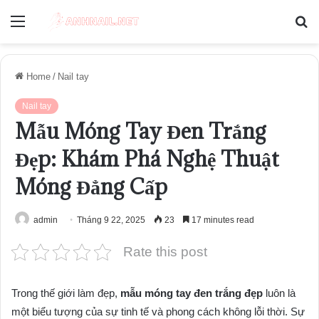
Menu
S
fo
Home
/
Nail tay
Nail tay
Mẫu Móng Tay Đen Trắng
Đẹp: Khám Phá Nghệ Thuật
Móng Đẳng Cấp
admin
Tháng 9 22, 2025
23
17 minutes read
Rate this post
Trong thế giới làm đẹp,
mẫu móng tay đen trắng đẹp
luôn là
một biểu tượng của sự tinh tế và phong cách không lỗi thời. Sự