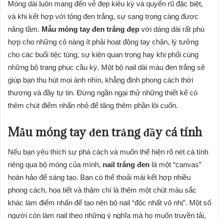
Móng dài luôn mang đến vẻ đẹp kiêu kỳ và quyến rũ đặc biệt,
và khi kết hợp với tông đen trắng, sự sang trọng càng được
nâng tầm.
Mẫu móng tay đen trắng đẹp
với dáng dài rất phù
hợp cho những cô nàng ít phải hoạt động tay chân, lý tưởng
cho các buổi tiệc tùng, sự kiện quan trọng hay khi phối cùng
những bộ trang phục cầu kỳ. Một bộ nail dài màu đen trắng sẽ
giúp bạn thu hút mọi ánh nhìn, khẳng định phong cách thời
thượng và đầy tự tin. Đừng ngần ngại thử những thiết kế có
thêm chút điểm nhấn nhỏ để tăng thêm phần lôi cuốn.
Mẫu móng tay đen trắng đầy cá tính
Nếu bạn yêu thích sự phá cách và muốn thể hiện rõ nét cá tính
riêng qua bộ móng của mình,
nail trắng đen
là một “canvas”
hoàn hảo để sáng tạo. Bạn có thể thoải mái kết hợp nhiều
phong cách, họa tiết và thậm chí là thêm một chút màu sắc
khác làm điểm nhấn để tạo nên bộ nail “độc nhất vô nhị”. Một số
người còn làm nail theo những ý nghĩa mà họ muốn truyền tải,