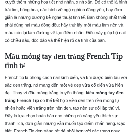
xuyết thêm những họa tiết nhỏ nhắn, xinh xắn. Đó có thể là hình
trái tim, bông hoa, các hình vẽ ngộ nghĩnh đáng yêu, hay đơn
giản là những đường kẻ nghệ thuật tinh tế. Bạn không nhất thiết
phải dùng hai màu đồng đều; hãy thử lấy một màu làm nền và
màu còn lại làm đường vẽ tạo điểm nhấn. Điều này giúp bộ nail
có chiều sâu, độc đáo và thể hiện rõ cá tính của bạn.
Mẫu móng tay đen trắng French Tip
tinh tế
French tip là phong cách nail kinh điển, và khi được biến tấu với
sắc đen trắng, nó mang đến một vẻ đẹp vừa cổ điển vừa hiện
đại. Thay vì đầu móng trắng truyền thống,
kiểu móng tay đen
trắng French Tip
có thể kết hợp viền đen trên nền móng tự
nhiên hoặc viền trắng trên nền đen, tạo nên sự đối lập thú vị.
Đây là lựa chọn hoàn hảo cho những cô nàng yêu thích sự
thanh lịch, đơn giản nhưng vẫn muốn tạo điểm nhấn riêng. Đặc
biệt, French Tip đen trắng rất dễ phối hợp với các trang phục