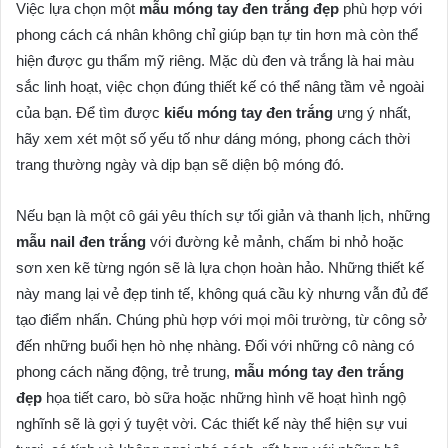
Việc lựa chọn một
mẫu móng tay đen trắng đẹp
phù hợp với
phong cách cá nhân không chỉ giúp bạn tự tin hơn mà còn thể
hiện được gu thẩm mỹ riêng. Mặc dù đen và trắng là hai màu
sắc linh hoạt, việc chọn đúng thiết kế có thể nâng tầm vẻ ngoài
của bạn. Để tìm được
kiểu móng tay đen trắng
ưng ý nhất,
hãy xem xét một số yếu tố như dáng móng, phong cách thời
trang thường ngày và dịp bạn sẽ diện bộ móng đó.
Nếu bạn là một cô gái yêu thích sự tối giản và thanh lịch, những
mẫu nail đen trắng
với đường kẻ mảnh, chấm bi nhỏ hoặc
sơn xen kẽ từng ngón sẽ là lựa chọn hoàn hảo. Những thiết kế
này mang lại vẻ đẹp tinh tế, không quá cầu kỳ nhưng vẫn đủ để
tạo điểm nhấn. Chúng phù hợp với mọi môi trường, từ công sở
đến những buổi hẹn hò nhẹ nhàng. Đối với những cô nàng có
phong cách năng động, trẻ trung,
mẫu móng tay đen trắng
đẹp
họa tiết caro, bò sữa hoặc những hình vẽ hoạt hình ngộ
nghĩnh sẽ là gợi ý tuyệt vời. Các thiết kế này thể hiện sự vui