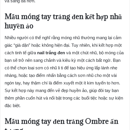
và sáng da hơn.
Mẫu móng tay trắng đen kết hợp nhũ
huyền ảo
Nhiều người có thể nghĩ rằng móng nhũ thường mang lại cảm
giác “già dặn” hoặc không hiện đại. Tuy nhiên, khi kết hợp một
cách tinh tế giữa
nail trắng đen
và một chút nhũ, bộ móng của
bạn sẽ trở nên sang chảnh và kiêu kỳ một cách bất ngờ. Bạn
có thể chọn loại sơn có nhũ li ti để tạo hiệu ứng lấp lánh nhẹ
nhàng, hoặc tạo điểm nhấn bằng cách sơn nhũ cho một vài
ngón tay, hay thậm chí là điểm xuyết một ít kim tuyến to hơn.
Sự kết hợp này mang đến vẻ đẹp huyền ảo, giúp đôi tay bạn
thêm phần cuốn hút và nổi bật trong các buổi tiệc hoặc sự kiện
đặc biệt.
Mẫu móng tay đen trắng Ombre ấn