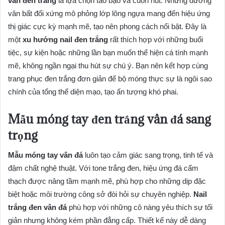
vằn đen trắng
là lựa chọn táo bạo và cuốn hút. Những đường
vân bất đối xứng mô phỏng lớp lông ngựa mang đến hiệu ứng
thị giác cực kỳ mạnh mẽ, tạo nên phong cách nổi bật. Đây là
một
xu hướng nail đen trắng
rất thích hợp với những buổi
tiệc, sự kiện hoặc những lần bạn muốn thể hiện cá tính mạnh
mẽ, không ngần ngại thu hút sự chú ý. Bạn nên kết hợp cùng
trang phục đen trắng đơn giản để bộ móng thực sự là ngôi sao
chính của tổng thể diện mạo, tạo ấn tượng khó phai.
Mẫu móng tay đen trắng vân đá sang
trọng
Mẫu móng tay vân đá
luôn tạo cảm giác sang trọng, tinh tế và
đậm chất nghệ thuật. Với tone trắng đen, hiệu ứng đá cẩm
thạch được nâng tầm mạnh mẽ, phù hợp cho những dịp đặc
biệt hoặc môi trường công sở đòi hỏi sự chuyên nghiệp.
Nail
trắng đen vân đá
phù hợp với những cô nàng yêu thích sự tối
giản nhưng không kém phần đẳng cấp. Thiết kế này dễ dàng