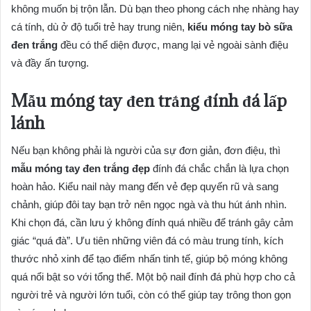
không muốn bị trộn lẫn. Dù bạn theo phong cách nhẹ nhàng hay
cá tính, dù ở độ tuổi trẻ hay trung niên,
kiểu móng tay bò sữa
đen trắng
đều có thể diện được, mang lại vẻ ngoài sành điệu
và đầy ấn tượng.
Mẫu móng tay đen trắng đính đá lấp
lánh
Nếu bạn không phải là người của sự đơn giản, đơn điệu, thì
mẫu móng tay đen trắng đẹp
đính đá chắc chắn là lựa chọn
hoàn hảo. Kiểu nail này mang đến vẻ đẹp quyến rũ và sang
chảnh, giúp đôi tay bạn trở nên ngọc ngà và thu hút ánh nhìn.
Khi chọn đá, cần lưu ý không đính quá nhiều để tránh gây cảm
giác “quá đà”. Ưu tiên những viên đá có màu trung tính, kích
thước nhỏ xinh để tạo điểm nhấn tinh tế, giúp bộ móng không
quá nổi bật so với tổng thể. Một bộ nail đính đá phù hợp cho cả
người trẻ và người lớn tuổi, còn có thể giúp tay trông thon gọn