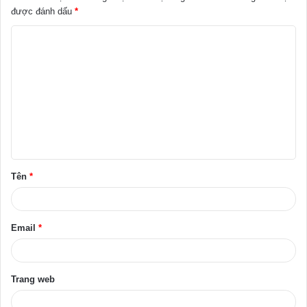
được đánh dấu
*
B
ì
n
h
l
u
ậ
Tên
*
n
*
Email
*
Trang web