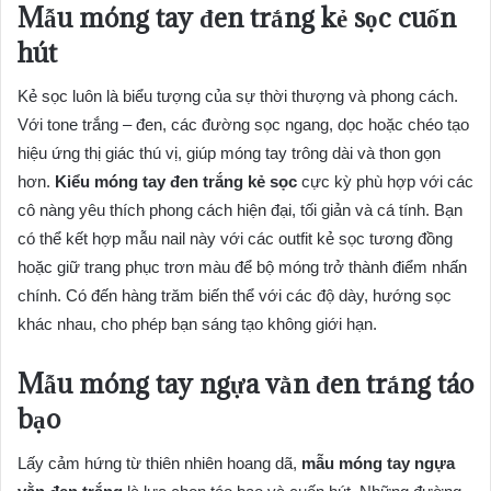
Mẫu móng tay đen trắng kẻ sọc cuốn
hút
Kẻ sọc luôn là biểu tượng của sự thời thượng và phong cách.
Với tone trắng – đen, các đường sọc ngang, dọc hoặc chéo tạo
hiệu ứng thị giác thú vị, giúp móng tay trông dài và thon gọn
hơn.
Kiểu móng tay đen trắng kẻ sọc
cực kỳ phù hợp với các
cô nàng yêu thích phong cách hiện đại, tối giản và cá tính. Bạn
có thể kết hợp mẫu nail này với các outfit kẻ sọc tương đồng
hoặc giữ trang phục trơn màu để bộ móng trở thành điểm nhấn
chính. Có đến hàng trăm biến thể với các độ dày, hướng sọc
khác nhau, cho phép bạn sáng tạo không giới hạn.
Mẫu móng tay ngựa vằn đen trắng táo
bạo
Lấy cảm hứng từ thiên nhiên hoang dã,
mẫu móng tay ngựa