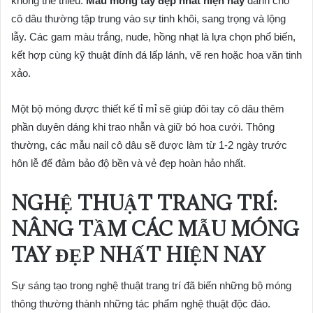
không thể thiếu.
Mẫu móng tay đẹp nhất hiện nay
dành cho
cô dâu thường tập trung vào sự tinh khôi, sang trọng và lộng
lẫy. Các gam màu trắng, nude, hồng nhạt là lựa chọn phổ biến,
kết hợp cùng kỹ thuật đính đá lấp lánh, vẽ ren hoặc hoa văn tinh
xảo.
Một bộ móng được thiết kế tỉ mỉ sẽ giúp đôi tay cô dâu thêm
phần duyên dáng khi trao nhẫn và giữ bó hoa cưới. Thông
thường, các mẫu nail cô dâu sẽ được làm từ 1-2 ngày trước
hôn lễ để đảm bảo độ bền và vẻ đẹp hoàn hảo nhất.
NGHỆ THUẬT TRANG TRÍ:
NÂNG TẦM CÁC
MẪU MÓNG
TAY ĐẸP NHẤT HIỆN NAY
Sự sáng tạo trong nghệ thuật trang trí đã biến những bộ móng
thông thường thành những tác phẩm nghệ thuật độc đáo.