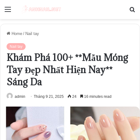
Menu
S
fo
Home
/
Nail tay
Nail tay
Khám Phá 100+ **Mẫu Móng
Tay Đẹp Nhất Hiện Nay**
Sáng Da
admin
Tháng 9 21, 2025
24
16 minutes read