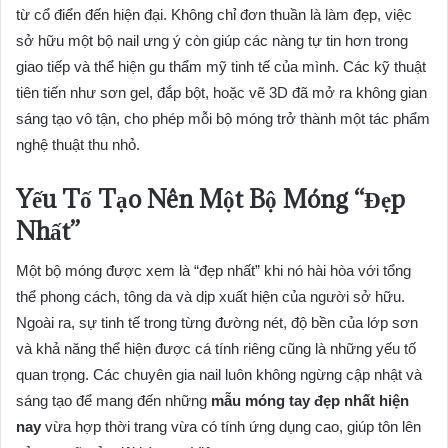
từ cổ điển đến hiện đại. Không chỉ đơn thuần là làm đẹp, việc
sở hữu một bộ nail ưng ý còn giúp các nàng tự tin hơn trong
giao tiếp và thể hiện gu thẩm mỹ tinh tế của mình. Các kỹ thuật
tiên tiến như sơn gel, đắp bột, hoặc vẽ 3D đã mở ra không gian
sáng tạo vô tận, cho phép mỗi bộ móng trở thành một tác phẩm
nghệ thuật thu nhỏ.
Yếu Tố Tạo Nên Một Bộ Móng “Đẹp
Nhất”
Một bộ móng được xem là “đẹp nhất” khi nó hài hòa với tổng
thể phong cách, tông da và dịp xuất hiện của người sở hữu.
Ngoài ra, sự tinh tế trong từng đường nét, độ bền của lớp sơn
và khả năng thể hiện được cá tính riêng cũng là những yếu tố
quan trọng. Các chuyên gia nail luôn không ngừng cập nhật và
sáng tạo để mang đến những
mẫu móng tay đẹp nhất hiện
nay
vừa hợp thời trang vừa có tính ứng dụng cao, giúp tôn lên