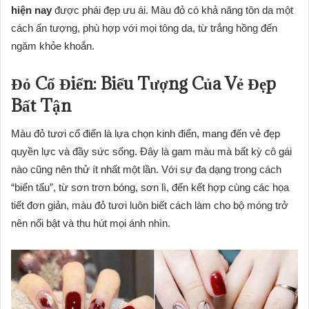
hiện nay
được phái đẹp ưu ái. Màu đỏ có khả năng tôn da một
cách ấn tượng, phù hợp với mọi tông da, từ trắng hồng đến
ngăm khỏe khoắn.
Đỏ Cổ Điển: Biểu Tượng Của Vẻ Đẹp
Bất Tận
Màu đỏ tươi cổ điển là lựa chọn kinh điển, mang đến vẻ đẹp
quyền lực và đầy sức sống. Đây là gam màu mà bất kỳ cô gái
nào cũng nên thử ít nhất một lần. Với sự đa dạng trong cách
“biến tấu”, từ sơn trơn bóng, sơn lì, đến kết hợp cùng các họa
tiết đơn giản, màu đỏ tươi luôn biết cách làm cho bộ móng trở
nên nổi bật và thu hút mọi ánh nhìn.