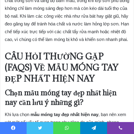
chất trong sơn và tăng độ bám màu, trong khi lớp sơn phủ bóng
không chỉ làm móng sáng đẹp hơn mà còn kéo dài tuổi thọ của
bộ nail. Khi làm các công việc nhà như rửa bát hay giặt giũ, hãy
đeo găng tay để tránh hóa chất và nước làm hỏng lớp sơn. Hạn
chế tiếp xúc trực tiếp với các chất tẩy rửa mạnh hoặc nhiệt độ
cao, vì chúng có thể làm móng bị khô và khiến sơn nhanh phai.
CÂU HỎI THƯỜNG GẶP
(FAQS) VỀ
MẪU MÓNG TAY
ĐẸP NHẤT HIỆN NAY
Chọn
mẫu móng tay đẹp nhất hiện
nay
cần lưu ý những gì?
Khi lựa chọn
mẫu móng tay đẹp nhất hiện nay
, bạn nên xem
xét một số yếu tố quan trọng như tông da của mình, phong
cách cá nhân, hình dạng móng tự nhiên, và cả dịp mà bạn sẽ
Facebook
Twitter
WhatsApp
Telegram
Viber