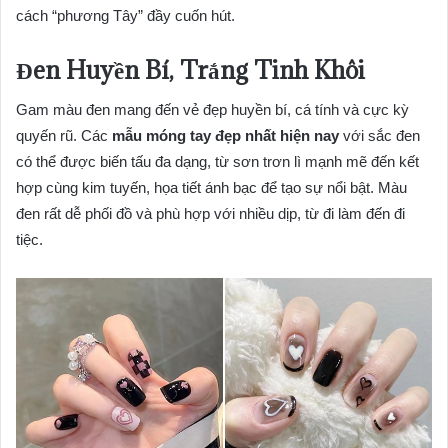
cách “phương Tây” đầy cuốn hút.
Đen Huyền Bí, Trắng Tinh Khôi
Gam màu đen mang đến vẻ đẹp huyền bí, cá tính và cực kỳ
quyến rũ. Các
mẫu móng tay đẹp nhất hiện nay
với sắc đen
có thể được biến tấu đa dạng, từ sơn trơn lì mạnh mẽ đến kết
hợp cùng kim tuyến, họa tiết ánh bạc để tạo sự nổi bật. Màu
đen rất dễ phối đồ và phù hợp với nhiều dịp, từ đi làm đến đi
tiệc.