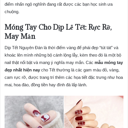
điểm nhấn ngộ nghĩnh đang rất được các bạn học sinh ưa
chuộng.
Móng Tay Cho Dịp Lễ Tết: Rực Rỡ,
May Mắn
Dịp Tết Nguyên Đán là thời điểm vàng để phái đẹp “tút tát” và
khoác lên mình những bộ cánh lộng lẫy, kèm theo đó là một bộ
nail thật nổi bật và mang ý nghĩa may mắn. Các
mẫu móng tay
đẹp nhất hiện nay
cho Tết thường là các gam màu đỏ, vàng,
cam rực rỡ, được trang trí thêm các họa tiết đặc trưng như hoa
mai, hoa đào, đồng tiền hay đính đá lấp lánh.