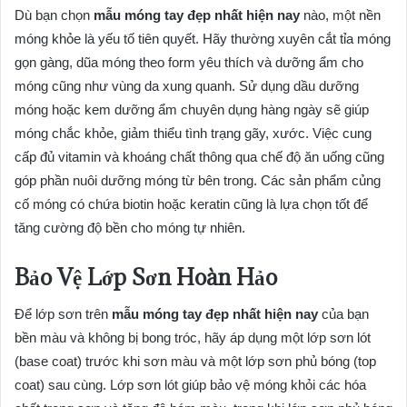
Dù bạn chọn
mẫu móng tay đẹp nhất hiện nay
nào, một nền
móng khỏe là yếu tố tiên quyết. Hãy thường xuyên cắt tỉa móng
gọn gàng, dũa móng theo form yêu thích và dưỡng ẩm cho
móng cũng như vùng da xung quanh. Sử dụng dầu dưỡng
móng hoặc kem dưỡng ẩm chuyên dụng hàng ngày sẽ giúp
móng chắc khỏe, giảm thiểu tình trạng gãy, xước. Việc cung
cấp đủ vitamin và khoáng chất thông qua chế độ ăn uống cũng
góp phần nuôi dưỡng móng từ bên trong. Các sản phẩm củng
cố móng có chứa biotin hoặc keratin cũng là lựa chọn tốt để
tăng cường độ bền cho móng tự nhiên.
Bảo Vệ Lớp Sơn Hoàn Hảo
Để lớp sơn trên
mẫu móng tay đẹp nhất hiện nay
của bạn
bền màu và không bị bong tróc, hãy áp dụng một lớp sơn lót
(base coat) trước khi sơn màu và một lớp sơn phủ bóng (top
coat) sau cùng. Lớp sơn lót giúp bảo vệ móng khỏi các hóa