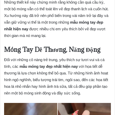
Những thiết kế này chứng minh rằng không cần quá cầu kỳ,
một bộ móng vẫn có thể toát lên vẻ đẹp thanh lịch và cuốn hút.
Xu hướng này đã trở nên phổ biến trong vài năm trở lại đây và
vẫn giữ vững vị thế là một trong những
mẫu móng tay đẹp
nhất hiện nay
được nhiều chị em yêu thích bởi vẻ đẹp vượt
thời gian mà nó mang lại.
Móng Tay Dễ Thương, Năng Động
Đối với những cô nàng trẻ trung, yêu thích sự tươi vui và cá
tính, các
mẫu móng tay đẹp nhất hiện nay
với họa tiết dễ
thương là lựa chọn không thể bỏ qua. Từ những hình ảnh hoạt
hình ngộ nghĩnh, biểu tượng trái tim, ngôi sao, đến các họa tiết
hoa lá nhỏ nhắn hay hình ảnh trà sữa, tất cả đều góp phần tạo
nên một bộ móng sinh động và đầy sức sống.