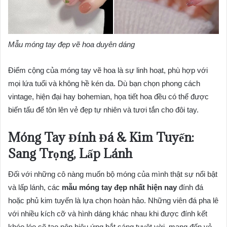
Mẫu móng tay đẹp vẽ hoa duyên dáng
Điểm cộng của móng tay vẽ hoa là sự linh hoạt, phù hợp với
mọi lứa tuổi và không hề kén da. Dù bạn chọn phong cách
vintage, hiện đại hay bohemian, họa tiết hoa đều có thể được
biến tấu để tôn lên vẻ đẹp tự nhiên và tươi tắn cho đôi tay.
Móng Tay Đính Đá & Kim Tuyến:
Sang Trọng, Lấp Lánh
Đối với những cô nàng muốn bộ móng của mình thật sự nổi bật
và lấp lánh, các
mẫu móng tay đẹp nhất hiện nay
đính đá
hoặc phủ kim tuyến là lựa chọn hoàn hảo. Những viên đá pha lê
với nhiều kích cỡ và hình dáng khác nhau khi được đính kết
khéo léo sẽ tạo nên hiệu ứng bắt sáng tuyệt vời, mang đến vẻ