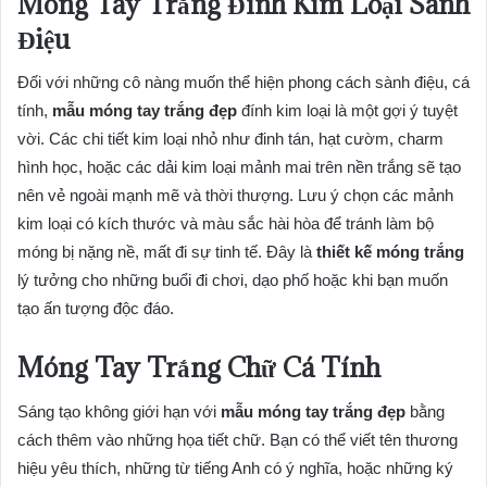
Móng Tay Trắng Đính Kim Loại Sành
Điệu
Đối với những cô nàng muốn thể hiện phong cách sành điệu, cá
tính,
mẫu móng tay trắng đẹp
đính kim loại là một gợi ý tuyệt
vời. Các chi tiết kim loại nhỏ như đinh tán, hạt cườm, charm
hình học, hoặc các dải kim loại mảnh mai trên nền trắng sẽ tạo
nên vẻ ngoài mạnh mẽ và thời thượng. Lưu ý chọn các mảnh
kim loại có kích thước và màu sắc hài hòa để tránh làm bộ
móng bị nặng nề, mất đi sự tinh tế. Đây là
thiết kế móng trắng
lý tưởng cho những buổi đi chơi, dạo phố hoặc khi bạn muốn
tạo ấn tượng độc đáo.
Móng Tay Trắng Chữ Cá Tính
Sáng tạo không giới hạn với
mẫu móng tay trắng đẹp
bằng
cách thêm vào những họa tiết chữ. Bạn có thể viết tên thương
hiệu yêu thích, những từ tiếng Anh có ý nghĩa, hoặc những ký