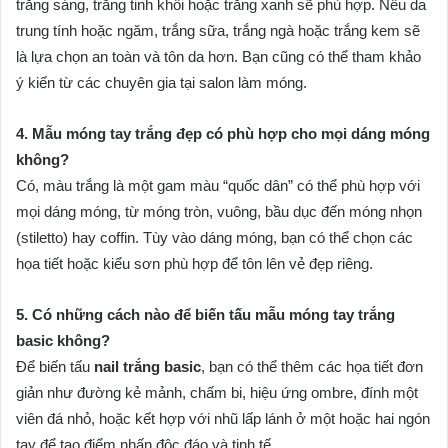
trắng sáng, trắng tinh khôi hoặc trắng xanh sẽ phù hợp. Nếu da
trung tính hoặc ngăm, trắng sữa, trắng ngà hoặc trắng kem sẽ
là lựa chọn an toàn và tôn da hơn. Bạn cũng có thể tham khảo
ý kiến từ các chuyên gia tại salon làm móng.
4. Mẫu móng tay trắng đẹp có phù hợp cho mọi dáng móng
không?
Có, màu trắng là một gam màu “quốc dân” có thể phù hợp với
mọi dáng móng, từ móng tròn, vuông, bầu dục đến móng nhọn
(stiletto) hay coffin. Tùy vào dáng móng, bạn có thể chọn các
họa tiết hoặc kiểu sơn phù hợp để tôn lên vẻ đẹp riêng.
5. Có những cách nào để biến tấu mẫu móng tay trắng
basic không?
Để biến tấu
nail trắng basic
, bạn có thể thêm các họa tiết đơn
giản như đường kẻ mảnh, chấm bi, hiệu ứng ombre, đính một
viên đá nhỏ, hoặc kết hợp với nhũ lấp lánh ở một hoặc hai ngón
tay để tạo điểm nhấn độc đáo và tinh tế.