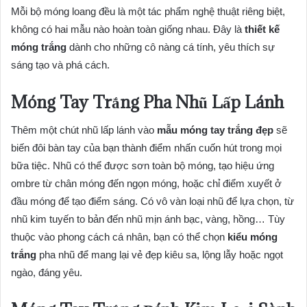
Mỗi bộ móng loang đều là một tác phẩm nghệ thuật riêng biệt,
không có hai mẫu nào hoàn toàn giống nhau. Đây là
thiết kế
móng trắng
dành cho những cô nàng cá tính, yêu thích sự
sáng tạo và phá cách.
Móng Tay Trắng Pha Nhũ Lấp Lánh
Thêm một chút nhũ lấp lánh vào
mẫu móng tay trắng đẹp
sẽ
biến đôi bàn tay của bạn thành điểm nhấn cuốn hút trong mọi
bữa tiệc. Nhũ có thể được sơn toàn bộ móng, tạo hiệu ứng
ombre từ chân móng đến ngọn móng, hoặc chỉ điểm xuyết ở
đầu móng để tạo điểm sáng. Có vô vàn loại nhũ để lựa chọn, từ
nhũ kim tuyến to bản đến nhũ mịn ánh bạc, vàng, hồng… Tùy
thuộc vào phong cách cá nhân, bạn có thể chọn
kiểu móng
trắng
pha nhũ để mang lại vẻ đẹp kiêu sa, lộng lẫy hoặc ngọt
ngào, đáng yêu.