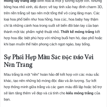
móng tay trắng đẹp
đính hoa là một ý tưởng tuyệt vời. Những
bông hoa nhỏ xinh, dù được vẽ tay tinh xảo hay đính charm 3D,
trên nền trắng sẽ tạo nên một tổng thể vô cùng lãng mạn. Các
loại hoa phổ biến như hoa hồng, hoa cúc, hoa baby hay thậm
chí là những cánh hoa trong suốt sẽ biến đôi bàn tay của bạn
thành một tác phẩm nghệ thuật nhỏ.
Thiết kế móng trắng
kết
hợp hoa đặc biệt phù hợp với những buổi hẹn hò, dạo phố hoặc
khi bạn muốn thể hiện phong cách ngọt ngào, bay bổng.
Sự Phối Hợp Màu Sắc Độc Đáo Với
Nền Trắng
Màu trắng là một “nền” hoàn hảo để kết hợp với các màu sắc
khác, tạo nên những bộ móng độc đáo và ấn tượng. Sự kết
hợp thông minh giữa trắng và các gam màu đối lập hoặc bổ trợ
sẽ làm tăng thêm vẻ đẹp và cá tính cho
kiểu móng trắng
của
bạn.