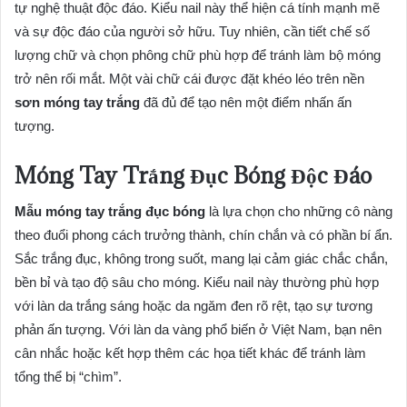
tự nghệ thuật độc đáo. Kiểu nail này thể hiện cá tính mạnh mẽ
và sự độc đáo của người sở hữu. Tuy nhiên, cần tiết chế số
lượng chữ và chọn phông chữ phù hợp để tránh làm bộ móng
trở nên rối mắt. Một vài chữ cái được đặt khéo léo trên nền
sơn móng tay trắng
đã đủ để tạo nên một điểm nhấn ấn
tượng.
Móng Tay Trắng Đục Bóng Độc Đáo
Mẫu móng tay trắng đục bóng
là lựa chọn cho những cô nàng
theo đuổi phong cách trưởng thành, chín chắn và có phần bí ẩn.
Sắc trắng đục, không trong suốt, mang lại cảm giác chắc chắn,
bền bỉ và tạo độ sâu cho móng. Kiểu nail này thường phù hợp
với làn da trắng sáng hoặc da ngăm đen rõ rệt, tạo sự tương
phản ấn tượng. Với làn da vàng phổ biến ở Việt Nam, bạn nên
cân nhắc hoặc kết hợp thêm các họa tiết khác để tránh làm
tổng thể bị “chìm”.