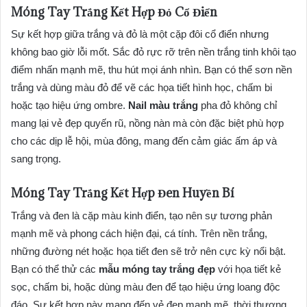
Móng Tay Trắng Kết Hợp Đỏ Cổ Điển
Sự kết hợp giữa trắng và đỏ là một cặp đôi cổ điển nhưng
không bao giờ lỗi mốt. Sắc đỏ rực rỡ trên nền trắng tinh khôi tạo
điểm nhấn mạnh mẽ, thu hút mọi ánh nhìn. Bạn có thể sơn nền
trắng và dùng màu đỏ để vẽ các họa tiết hình học, chấm bi
hoặc tạo hiệu ứng ombre.
Nail màu trắng
pha đỏ không chỉ
mang lại vẻ đẹp quyến rũ, nồng nàn mà còn đặc biệt phù hợp
cho các dịp lễ hội, mùa đông, mang đến cảm giác ấm áp và
sang trọng.
Móng Tay Trắng Kết Hợp Đen Huyền Bí
Trắng và đen là cặp màu kinh điển, tạo nên sự tương phản
mạnh mẽ và phong cách hiện đại, cá tính. Trên nền trắng,
những đường nét hoặc họa tiết đen sẽ trở nên cực kỳ nổi bật.
Bạn có thể thử các
mẫu móng tay trắng đẹp
với họa tiết kẻ
sọc, chấm bi, hoặc dùng màu đen để tạo hiệu ứng loang độc
đáo. Sự kết hợp này mang đến vẻ đẹp mạnh mẽ, thời thượng