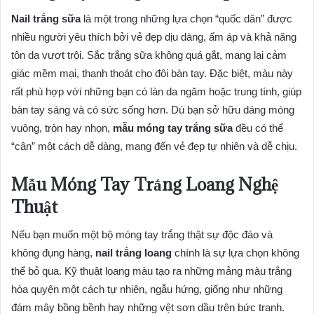
Nail trắng sữa
là một trong những lựa chọn “quốc dân” được
nhiều người yêu thích bởi vẻ đẹp dịu dàng, ấm áp và khả năng
tôn da vượt trội. Sắc trắng sữa không quá gắt, mang lại cảm
giác mềm mại, thanh thoát cho đôi bàn tay. Đặc biệt, màu này
rất phù hợp với những bạn có làn da ngăm hoặc trung tính, giúp
bàn tay sáng và có sức sống hơn. Dù bạn sở hữu dáng móng
vuông, tròn hay nhọn,
mẫu móng tay trắng sữa
đều có thể
“cân” một cách dễ dàng, mang đến vẻ đẹp tự nhiên và dễ chịu.
Mẫu Móng Tay Trắng Loang Nghệ
Thuật
Nếu bạn muốn một bộ móng tay trắng thật sự độc đáo và
không đụng hàng,
nail trắng loang
chính là sự lựa chọn không
thể bỏ qua. Kỹ thuật loang màu tạo ra những mảng màu trắng
hòa quyện một cách tự nhiên, ngẫu hứng, giống như những
đám mây bồng bềnh hay những vệt sơn dầu trên bức tranh.