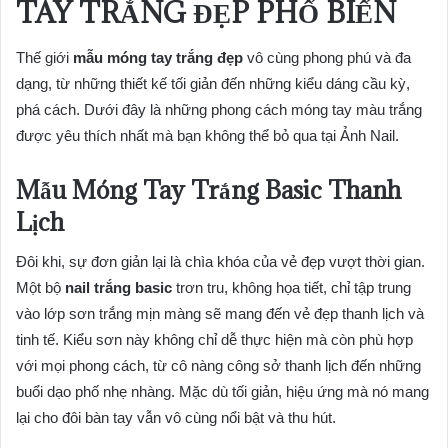
TAY TRẮNG ĐẸP PHỔ BIẾN
Thế giới
mẫu móng tay trắng đẹp
vô cùng phong phú và đa
dạng, từ những thiết kế tối giản đến những kiểu dáng cầu kỳ,
phá cách. Dưới đây là những phong cách móng tay màu trắng
được yêu thích nhất mà bạn không thể bỏ qua tại Ảnh Nail.
Mẫu Móng Tay Trắng Basic Thanh
Lịch
Đôi khi, sự đơn giản lại là chìa khóa của vẻ đẹp vượt thời gian.
Một bộ
nail trắng basic
trơn tru, không họa tiết, chỉ tập trung
vào lớp sơn trắng mịn màng sẽ mang đến vẻ đẹp thanh lịch và
tinh tế. Kiểu sơn này không chỉ dễ thực hiện mà còn phù hợp
với mọi phong cách, từ cô nàng công sở thanh lịch đến những
buổi dạo phố nhẹ nhàng. Mặc dù tối giản, hiệu ứng mà nó mang
lại cho đôi bàn tay vẫn vô cùng nổi bật và thu hút.