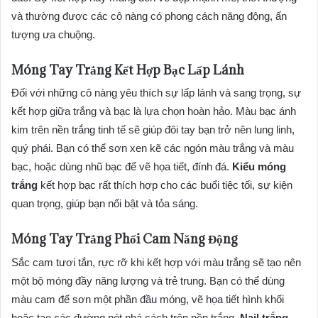
và thường được các cô nàng có phong cách năng động, ấn
tượng ưa chuộng.
Móng Tay Trắng Kết Hợp Bạc Lấp Lánh
Đối với những cô nàng yêu thích sự lấp lánh và sang trọng, sự
kết hợp giữa trắng và bạc là lựa chọn hoàn hảo. Màu bạc ánh
kim trên nền trắng tinh tế sẽ giúp đôi tay bạn trở nên lung linh,
quý phái. Bạn có thể sơn xen kẽ các ngón màu trắng và màu
bạc, hoặc dùng nhũ bạc để vẽ họa tiết, đính đá.
Kiểu móng
trắng
kết hợp bạc rất thích hợp cho các buổi tiệc tối, sự kiện
quan trọng, giúp bạn nổi bật và tỏa sáng.
Móng Tay Trắng Phối Cam Năng Động
Sắc cam tươi tắn, rực rỡ khi kết hợp với màu trắng sẽ tạo nên
một bộ móng đầy năng lượng và trẻ trung. Bạn có thể dùng
màu cam để sơn một phần đầu móng, vẽ họa tiết hình khối
hoặc tạo các đường nét phá cách trên nền trắng.
Nail trắng