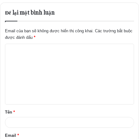
Để lại một bình luận
Email của bạn sẽ không được hiển thị công khai.
Các trường bắt buộc
được đánh dấu
*
B
ì
n
h
l
u
ậ
Tên
*
n
*
Email
*