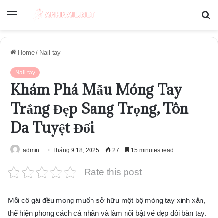
Menu
S
fo
Home
/
Nail tay
Nail tay
Khám Phá Mẫu Móng Tay
Trắng Đẹp Sang Trọng, Tôn
Da Tuyệt Đối
admin
Tháng 9 18, 2025
27
15 minutes read
Rate this post
Mỗi cô gái đều mong muốn sở hữu một bộ móng tay xinh xắn,
thể hiện phong cách cá nhân và làm nổi bật vẻ đẹp đôi bàn tay.