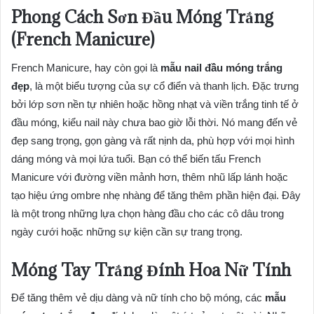
Phong Cách Sơn Đầu Móng Trắng
(French Manicure)
French Manicure, hay còn gọi là
mẫu nail đầu móng trắng
đẹp
, là một biểu tượng của sự cổ điển và thanh lịch. Đặc trưng
bởi lớp sơn nền tự nhiên hoặc hồng nhạt và viền trắng tinh tế ở
đầu móng, kiểu nail này chưa bao giờ lỗi thời. Nó mang đến vẻ
đẹp sang trọng, gọn gàng và rất nịnh da, phù hợp với mọi hình
dáng móng và mọi lứa tuổi. Bạn có thể biến tấu French
Manicure với đường viền mảnh hơn, thêm nhũ lấp lánh hoặc
tạo hiệu ứng ombre nhẹ nhàng để tăng thêm phần hiện đại. Đây
là một trong những lựa chọn hàng đầu cho các cô dâu trong
ngày cưới hoặc những sự kiện cần sự trang trọng.
Móng Tay Trắng Đính Hoa Nữ Tính
Để tăng thêm vẻ dịu dàng và nữ tính cho bộ móng, các
mẫu