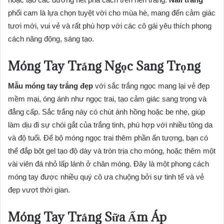
phối cam là lựa chọn tuyệt vời cho mùa hè, mang đến cảm giác
tươi mới, vui vẻ và rất phù hợp với các cô gái yêu thích phong
cách năng động, sáng tạo.
Móng Tay Trắng Ngọc Sang Trọng
Mẫu móng tay trắng đẹp
với sắc trắng ngọc mang lại vẻ đẹp
mềm mại, óng ánh như ngọc trai, tạo cảm giác sang trọng và
đẳng cấp. Sắc trắng này có chút ánh hồng hoặc be nhẹ, giúp
làm dịu đi sự chói gắt của trắng tinh, phù hợp với nhiều tông da
và độ tuổi. Để bộ móng ngọc trai thêm phần ấn tượng, bạn có
thể đắp bột gel tạo độ dày và tròn trịa cho móng, hoặc thêm một
vài viên đá nhỏ lấp lánh ở chân móng. Đây là một phong cách
móng tay được nhiều quý cô ưa chuộng bởi sự tinh tế và vẻ
đẹp vượt thời gian.
Móng Tay Trắng Sữa Ấm Áp