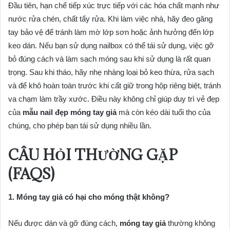
Đầu tiên, hạn chế tiếp xúc trực tiếp với các hóa chất mạnh như
nước rửa chén, chất tẩy rửa. Khi làm việc nhà, hãy đeo găng
tay bảo vệ để tránh làm mờ lớp sơn hoặc ảnh hưởng đến lớp
keo dán. Nếu bạn sử dụng nailbox có thể tái sử dụng, việc gỡ
bỏ đúng cách và làm sạch móng sau khi sử dụng là rất quan
trọng. Sau khi tháo, hãy nhẹ nhàng loại bỏ keo thừa, rửa sạch
và để khô hoàn toàn trước khi cất giữ trong hộp riêng biệt, tránh
va chạm làm trầy xước. Điều này không chỉ giúp duy trì vẻ đẹp
của
mẫu nail đẹp móng tay giả
mà còn kéo dài tuổi thọ của
chúng, cho phép bạn tái sử dụng nhiều lần.
CÂU HỎI THƯỜNG GẶP
(FAQS)
1. Móng tay giả có hại cho móng thật không?
Nếu được dán và gỡ đúng cách,
móng tay giả
thường không