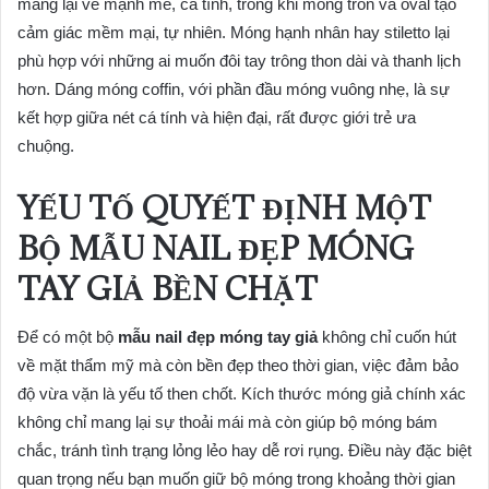
mang lại vẻ mạnh mẽ, cá tính, trong khi móng tròn và oval tạo
cảm giác mềm mại, tự nhiên. Móng hạnh nhân hay stiletto lại
phù hợp với những ai muốn đôi tay trông thon dài và thanh lịch
hơn. Dáng móng coffin, với phần đầu móng vuông nhẹ, là sự
kết hợp giữa nét cá tính và hiện đại, rất được giới trẻ ưa
chuộng.
YẾU TỐ QUYẾT ĐỊNH MỘT
BỘ MẪU NAIL ĐẸP MÓNG
TAY GIẢ BỀN CHẶT
Để có một bộ
mẫu nail đẹp móng tay giả
không chỉ cuốn hút
về mặt thẩm mỹ mà còn bền đẹp theo thời gian, việc đảm bảo
độ vừa vặn là yếu tố then chốt. Kích thước móng giả chính xác
không chỉ mang lại sự thoải mái mà còn giúp bộ móng bám
chắc, tránh tình trạng lỏng lẻo hay dễ rơi rụng. Điều này đặc biệt
quan trọng nếu bạn muốn giữ bộ móng trong khoảng thời gian