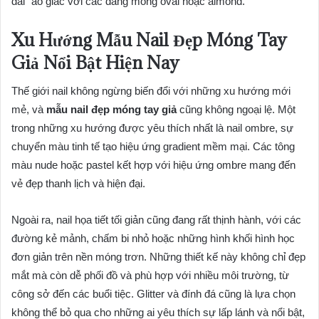
dài” ảo giác với các dáng móng oval hoặc almond.
Xu Hướng Mẫu Nail Đẹp Móng Tay
Giả Nổi Bật Hiện Nay
Thế giới nail không ngừng biến đổi với những xu hướng mới
mẻ, và
mẫu nail đẹp móng tay giả
cũng không ngoại lệ. Một
trong những xu hướng được yêu thích nhất là nail ombre, sự
chuyển màu tinh tế tạo hiệu ứng gradient mềm mại. Các tông
màu nude hoặc pastel kết hợp với hiệu ứng ombre mang đến
vẻ đẹp thanh lịch và hiện đại.
Ngoài ra, nail họa tiết tối giản cũng đang rất thịnh hành, với các
đường kẻ mảnh, chấm bi nhỏ hoặc những hình khối hình học
đơn giản trên nền móng trơn. Những thiết kế này không chỉ đẹp
mắt mà còn dễ phối đồ và phù hợp với nhiều môi trường, từ
công sở đến các buổi tiệc. Glitter và đính đá cũng là lựa chọn
không thể bỏ qua cho những ai yêu thích sự lấp lánh và nổi bật,