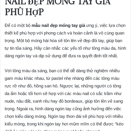
NAIL ĐẸP MÓNG TAY GIẢ
PHÙ HỢP
Để có một bộ
mẫu nail đẹp móng tay giả
ưng ý, việc lựa chọn
thiết kế phù hợp với phong cách và hoàn cảnh là vô cùng quan
trọng. Một bộ móng hài hòa sẽ tôn lên vẻ đẹp đôi tay, giúp bạn
tự tin tỏa sáng. Hãy cân nhắc các yếu tố như tông màu da, hình
dáng ngón tay và dịp sử dụng để đưa ra quyết định tốt nhất.
Với tông màu da sáng, bạn có thể dễ dàng thử nghiệm nhiều
gam màu khác nhau, từ pastel nhẹ nhàng đến các tông màu
rực rỡ như đỏ, hồng san hô. Ngược lại, những người có tông
da ấm hoặc tối hơn sẽ hợp với các màu nail có sắc trầm như
nude, nâu đất, xanh rêu hay đỏ bordeaux, giúp tôn lên vẻ sang
trọng. Ngoài ra, hình dáng ngón tay cũng ảnh hưởng đến việc
chọn kiểu dáng móng. Ngón tay thon dài sẽ phù hợp với nhiều
kiểu móng, trong khi ngón tay hơi mũm mĩm có thể được “kéo