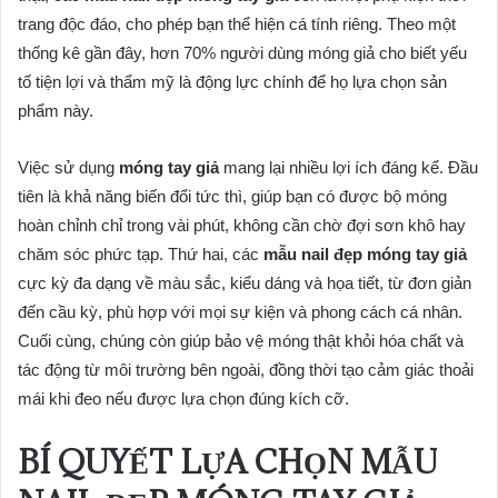
trang độc đáo, cho phép bạn thể hiện cá tính riêng. Theo một
thống kê gần đây, hơn 70% người dùng móng giả cho biết yếu
tố tiện lợi và thẩm mỹ là động lực chính để họ lựa chọn sản
phẩm này.
Việc sử dụng
móng tay giả
mang lại nhiều lợi ích đáng kể. Đầu
tiên là khả năng biến đổi tức thì, giúp bạn có được bộ móng
hoàn chỉnh chỉ trong vài phút, không cần chờ đợi sơn khô hay
chăm sóc phức tạp. Thứ hai, các
mẫu nail đẹp móng tay giả
cực kỳ đa dạng về màu sắc, kiểu dáng và họa tiết, từ đơn giản
đến cầu kỳ, phù hợp với mọi sự kiện và phong cách cá nhân.
Cuối cùng, chúng còn giúp bảo vệ móng thật khỏi hóa chất và
tác động từ môi trường bên ngoài, đồng thời tạo cảm giác thoải
mái khi đeo nếu được lựa chọn đúng kích cỡ.
BÍ QUYẾT LỰA CHỌN MẪU