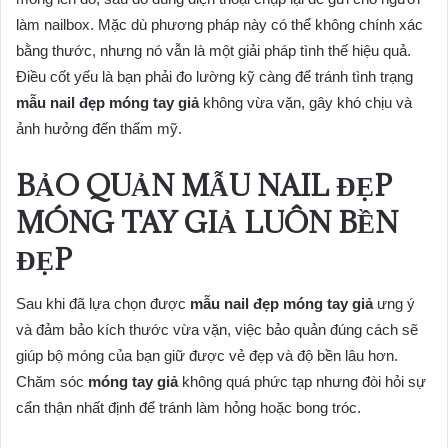
làm nailbox. Mặc dù phương pháp này có thể không chính xác
bằng thước, nhưng nó vẫn là một giải pháp tình thế hiệu quả.
Điều cốt yếu là bạn phải đo lường kỹ càng để tránh tình trạng
mẫu nail đẹp móng tay giả
không vừa vặn, gây khó chịu và
ảnh hưởng đến thẩm mỹ.
BẢO QUẢN MẪU NAIL ĐẸP
MÓNG TAY GIẢ LUÔN BỀN
ĐẸP
Sau khi đã lựa chọn được
mẫu nail đẹp móng tay giả
ưng ý
và đảm bảo kích thước vừa vặn, việc bảo quản đúng cách sẽ
giúp bộ móng của bạn giữ được vẻ đẹp và độ bền lâu hơn.
Chăm sóc
móng tay giả
không quá phức tạp nhưng đòi hỏi sự
cẩn thận nhất định để tránh làm hỏng hoặc bong tróc.