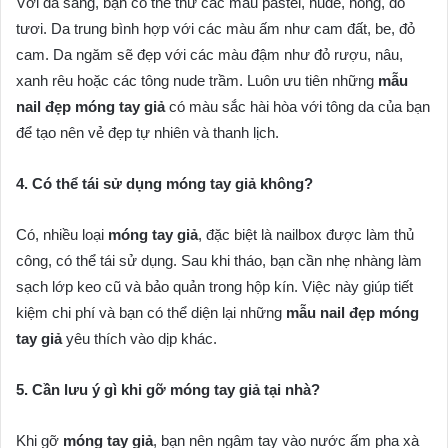
Với da sáng, bạn có thể thử các màu pastel, nude, hồng, đỏ
tươi. Da trung bình hợp với các màu ấm như cam đất, be, đỏ
cam. Da ngăm sẽ đẹp với các màu đậm như đỏ rượu, nâu,
xanh rêu hoặc các tông nude trầm. Luôn ưu tiên những
mẫu
nail đẹp móng tay giả
có màu sắc hài hòa với tông da của bạn
để tạo nên vẻ đẹp tự nhiên và thanh lịch.
4. Có thể tái sử dụng móng tay giả không?
Có, nhiều loại
móng tay giả
, đặc biệt là nailbox được làm thủ
công, có thể tái sử dụng. Sau khi tháo, bạn cần nhẹ nhàng làm
sạch lớp keo cũ và bảo quản trong hộp kín. Việc này giúp tiết
kiệm chi phí và bạn có thể diện lại những
mẫu nail đẹp móng
tay giả
yêu thích vào dịp khác.
5. Cần lưu ý gì khi gỡ móng tay giả tại nhà?
Khi gỡ
móng tay giả
, bạn nên ngâm tay vào nước ấm pha xà