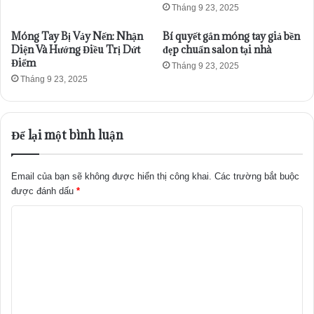
Tháng 9 23, 2025
Móng Tay Bị Vảy Nến: Nhận
Bí quyết gắn móng tay giả bền
Diện Và Hướng Điều Trị Dứt
đẹp chuẩn salon tại nhà
Điểm
Tháng 9 23, 2025
Tháng 9 23, 2025
Để lại một bình luận
Email của bạn sẽ không được hiển thị công khai.
Các trường bắt buộc
được đánh dấu
*
B
ì
n
h
l