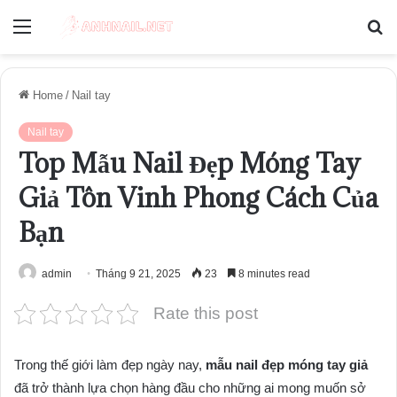
Menu
S
fo
Home
/
Nail tay
Nail tay
Top Mẫu Nail Đẹp Móng Tay
Giả Tôn Vinh Phong Cách Của
Bạn
admin
Tháng 9 21, 2025
23
8 minutes read
Rate this post
Trong thế giới làm đẹp ngày nay,
mẫu nail đẹp móng tay giả
đã trở thành lựa chọn hàng đầu cho những ai mong muốn sở