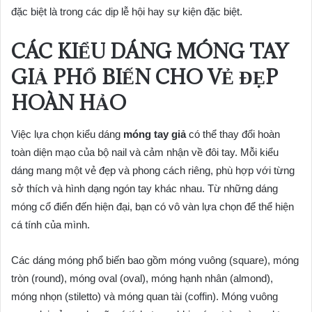
đặc biệt là trong các dịp lễ hội hay sự kiện đặc biệt.
CÁC KIỂU DÁNG MÓNG TAY
GIẢ PHỔ BIẾN CHO VẺ ĐẸP
HOÀN HẢO
Việc lựa chọn kiểu dáng
móng tay giả
có thể thay đổi hoàn
toàn diện mạo của bộ nail và cảm nhận về đôi tay. Mỗi kiểu
dáng mang một vẻ đẹp và phong cách riêng, phù hợp với từng
sở thích và hình dạng ngón tay khác nhau. Từ những dáng
móng cổ điển đến hiện đại, bạn có vô vàn lựa chọn để thể hiện
cá tính của mình.
Các dáng móng phổ biến bao gồm móng vuông (square), móng
tròn (round), móng oval (oval), móng hạnh nhân (almond),
móng nhọn (stiletto) và móng quan tài (coffin). Móng vuông