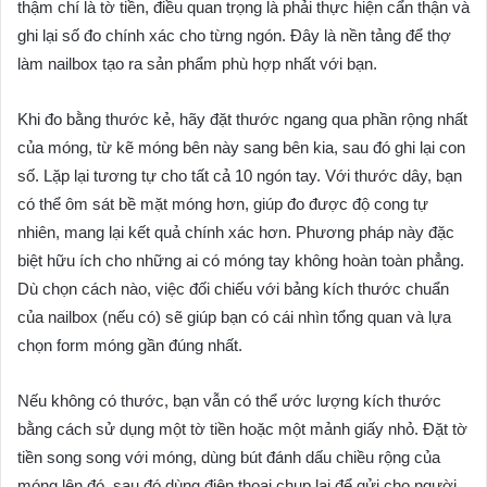
thậm chí là tờ tiền, điều quan trọng là phải thực hiện cẩn thận và
ghi lại số đo chính xác cho từng ngón. Đây là nền tảng để thợ
làm nailbox tạo ra sản phẩm phù hợp nhất với bạn.
Khi đo bằng thước kẻ, hãy đặt thước ngang qua phần rộng nhất
của móng, từ kẽ móng bên này sang bên kia, sau đó ghi lại con
số. Lặp lại tương tự cho tất cả 10 ngón tay. Với thước dây, bạn
có thể ôm sát bề mặt móng hơn, giúp đo được độ cong tự
nhiên, mang lại kết quả chính xác hơn. Phương pháp này đặc
biệt hữu ích cho những ai có móng tay không hoàn toàn phẳng.
Dù chọn cách nào, việc đối chiếu với bảng kích thước chuẩn
của nailbox (nếu có) sẽ giúp bạn có cái nhìn tổng quan và lựa
chọn form móng gần đúng nhất.
Nếu không có thước, bạn vẫn có thể ước lượng kích thước
bằng cách sử dụng một tờ tiền hoặc một mảnh giấy nhỏ. Đặt tờ
tiền song song với móng, dùng bút đánh dấu chiều rộng của
móng lên đó, sau đó dùng điện thoại chụp lại để gửi cho người