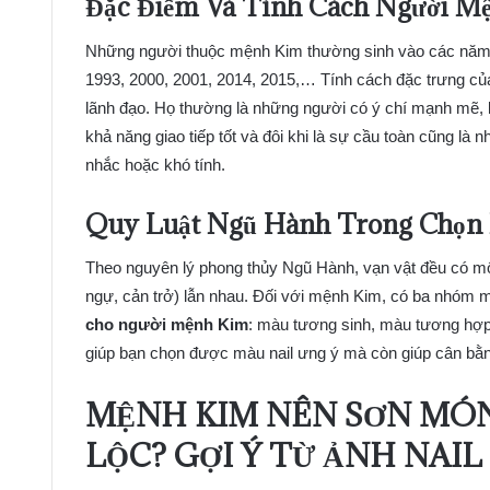
Đặc Điểm Và Tính Cách Người M
Những người thuộc mệnh Kim thường sinh vào các năm: 
1993, 2000, 2001, 2014, 2015,… Tính cách đặc trưng củ
lãnh đạo. Họ thường là những người có ý chí mạnh mẽ, lu
khả năng giao tiếp tốt và đôi khi là sự cầu toàn cũng là 
nhắc hoặc khó tính.
Quy Luật Ngũ Hành Trong Chọn 
Theo nguyên lý phong thủy Ngũ Hành, vạn vật đều có mối
ngự, cản trở) lẫn nhau. Đối với mệnh Kim, có ba nhóm
cho người mệnh Kim
: màu tương sinh, màu tương hợp
giúp bạn chọn được màu nail ưng ý mà còn giúp cân bằng
MỆNH KIM NÊN SƠN MÓN
LỘC? GỢI Ý TỪ ẢNH NAIL