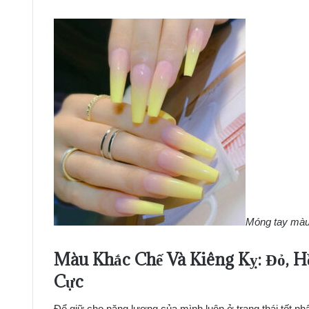
Móng tay màu
Màu Khắc Chế Và Kiêng Kỵ: Đỏ, 
Cực
Để giữ cho năng lượng của mình luôn ở trạng thái tốt 