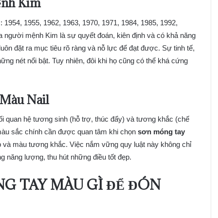
ệnh Kim
1954, 1955, 1962, 1963, 1970, 1971, 1984, 1985, 1992,
a người mệnh Kim là sự quyết đoán, kiên định và có khả năng
ôn đặt ra mục tiêu rõ ràng và nỗ lực để đạt được. Sự tinh tế,
những nét nổi bật. Tuy nhiên, đôi khi họ cũng có thể khá cứng
Màu Nail
 quan hệ tương sinh (hỗ trợ, thúc đẩy) và tương khắc (chế
 màu sắc chính cần được quan tâm khi chọn
sơn móng tay
 và màu tương khắc. Việc nắm vững quy luật này không chỉ
 năng lượng, thu hút những điều tốt đẹp.
G TAY MÀU GÌ ĐỂ ĐÓN