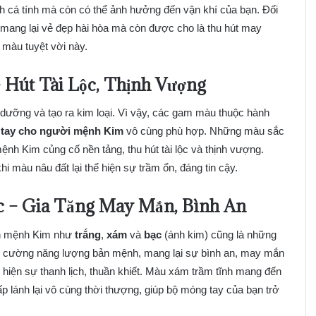
 cá tính mà còn có thể ảnh hưởng đến vận khí của bạn. Đối
ang lại vẻ đẹp hài hòa mà còn được cho là thu hút may
màu tuyệt vời này.
 Hút Tài Lộc, Thịnh Vượng
 dưỡng và tạo ra kim loại. Vì vậy, các gam màu thuộc hành
tay cho người mệnh Kim
vô cùng phù hợp. Những màu sắc
nh Kim củng cố nền tảng, thu hút tài lộc và thịnh vượng.
i màu nâu đất lại thể hiện sự trầm ổn, đáng tin cậy.
c – Gia Tăng May Mắn, Bình An
ản mệnh Kim như
trắng
,
xám
và
bạc
(ánh kim) cũng là những
ng cường năng lượng bản mệnh, mang lại sự bình an, may mắn
ể hiện sự thanh lịch, thuần khiết. Màu xám trầm tĩnh mang đến
ấp lánh lại vô cùng thời thượng, giúp bộ móng tay của bạn trở