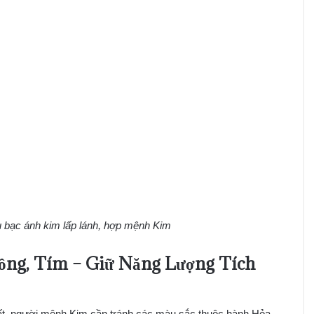
 bạc ánh kim lấp lánh, hợp mệnh Kim
Hồng, Tím – Giữ Năng Lượng Tích
nhất, người mệnh Kim cần tránh các màu sắc thuộc hành Hỏa