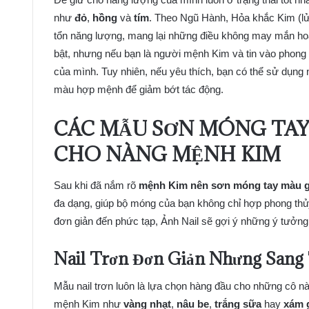
như
đỏ
,
hồng
và
tím
. Theo Ngũ Hành, Hỏa khắc Kim (lử
tổn năng lượng, mang lại những điều không may mắn ho
bật, nhưng nếu bạn là người mệnh Kim và tin vào phong
của mình. Tuy nhiên, nếu yêu thích, bạn có thể sử dụn
màu hợp mệnh để giảm bớt tác động.
CÁC MẪU SƠN MÓNG TAY
CHO NÀNG MỆNH KIM
Sau khi đã nắm rõ
mệnh Kim nên sơn móng tay màu g
đa dạng, giúp bộ móng của bạn không chỉ hợp phong thủ
đơn giản đến phức tạp, Ảnh Nail sẽ gợi ý những ý tưởng 
Nail Trơn Đơn Giản Nhưng Sang
Mẫu nail trơn luôn là lựa chọn hàng đầu cho những cô nà
mệnh Kim như
vàng nhạt
,
nâu be
,
trắng sữa
hay
xám 