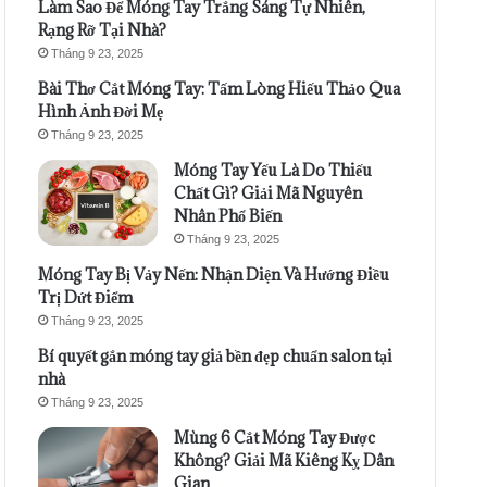
Làm Sao Để Móng Tay Trắng Sáng Tự Nhiên,
Rạng Rỡ Tại Nhà?
Tháng 9 23, 2025
Bài Thơ Cắt Móng Tay: Tấm Lòng Hiếu Thảo Qua
Hình Ảnh Đời Mẹ
Tháng 9 23, 2025
Móng Tay Yếu Là Do Thiếu
Chất Gì? Giải Mã Nguyên
Nhân Phổ Biến
Tháng 9 23, 2025
Móng Tay Bị Vảy Nến: Nhận Diện Và Hướng Điều
Trị Dứt Điểm
Tháng 9 23, 2025
Bí quyết gắn móng tay giả bền đẹp chuẩn salon tại
nhà
Tháng 9 23, 2025
Mùng 6 Cắt Móng Tay Được
Không? Giải Mã Kiêng Kỵ Dân
Gian