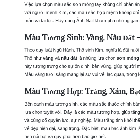
Việc lựa chọn màu sắc sơn móng tay không chỉ phản ánh
với người mệnh Kim, các màu sắc hợp mệnh không chỉ m
mắn và tài lộc. Hãy cùng Ảnh Nail khám phá những gam 
Màu Tương Sinh: Vàng, Nâu Đất –
Theo quy luật Ngũ Hành, Thổ sinh Kim, nghĩa là đất nuôi
Thổ như
vàng
và
nâu đất
là những lựa chọn
sơn móng 
này tượng trưng cho sự ổn định, bền vững, giúp người mệ
Màu vàng tươi sáng mang lại sự vui vẻ, lạc quan, trong kh
Màu Tương Hợp: Trắng, Xám, Bạ
Bên cạnh màu tương sinh, các màu sắc thuộc chính b
lựa chọn tuyệt vời. Đây là các màu tương hợp, giúp tă
và củng cố quyền lực, sự nghiệp. Màu trắng tinh khôi th
vẻ đẹp hiện đại, sang trọng. Đặc biệt, màu bạc ánh kim l
nên nổi bật và quý phái hơn bao giờ hết.