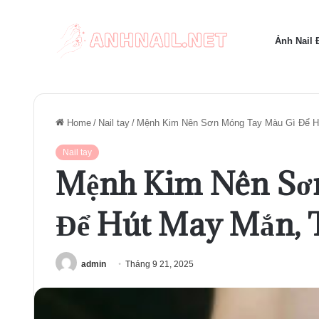
Ảnh Nail
Home
/
Nail tay
/
Mệnh Kim Nên Sơn Móng Tay Màu Gì Để Hú
Nail tay
Mệnh Kim Nên Sơ
Để Hút May Mắn, T
admin
Tháng 9 21, 2025