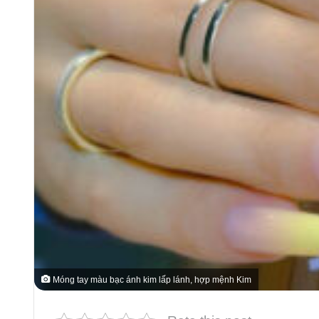
Móng tay màu bạc ánh kim lấp lánh, hợp mệnh Kim