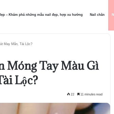
 Đẹp – Khám phá những mẫu nail đẹp, hợp xu hướng
Nail chân
N
t May Mắn, Tài Lộc?
n Móng Tay Màu Gì
ài Lộc?
22
11 minutes read