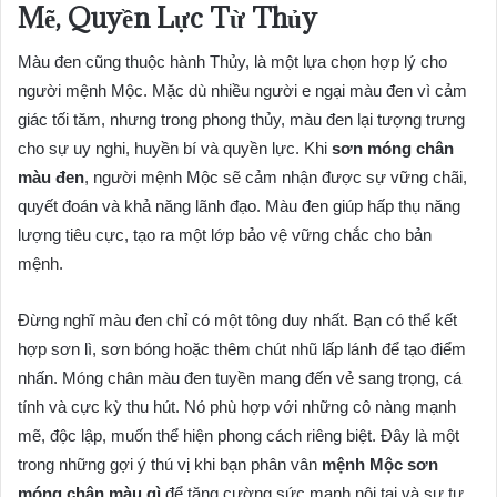
Mẽ, Quyền Lực Từ Thủy
Màu đen cũng thuộc hành Thủy, là một lựa chọn hợp lý cho
người mệnh Mộc. Mặc dù nhiều người e ngại màu đen vì cảm
giác tối tăm, nhưng trong phong thủy, màu đen lại tượng trưng
cho sự uy nghi, huyền bí và quyền lực. Khi
sơn móng chân
màu đen
, người mệnh Mộc sẽ cảm nhận được sự vững chãi,
quyết đoán và khả năng lãnh đạo. Màu đen giúp hấp thụ năng
lượng tiêu cực, tạo ra một lớp bảo vệ vững chắc cho bản
mệnh.
Đừng nghĩ màu đen chỉ có một tông duy nhất. Bạn có thể kết
hợp sơn lì, sơn bóng hoặc thêm chút nhũ lấp lánh để tạo điểm
nhấn. Móng chân màu đen tuyền mang đến vẻ sang trọng, cá
tính và cực kỳ thu hút. Nó phù hợp với những cô nàng mạnh
mẽ, độc lập, muốn thể hiện phong cách riêng biệt. Đây là một
trong những gợi ý thú vị khi bạn phân vân
mệnh Mộc sơn
móng chân màu gì
để tăng cường sức mạnh nội tại và sự tự