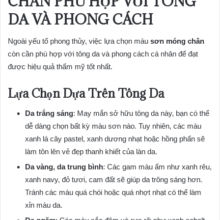
CHÂN PHÙ HỢP VỚI TÔNG
DA VÀ PHONG CÁCH
Ngoài yếu tố phong thủy, việc lựa chọn màu
sơn móng chân
còn cần phù hợp với tông da và phong cách cá nhân để đạt
được hiệu quả thẩm mỹ tốt nhất.
Lựa Chọn Dựa Trên Tông Da
Da trắng sáng
: May mắn sở hữu tông da này, bạn có thể
dễ dàng chọn bất kỳ màu sơn nào. Tuy nhiên, các màu
xanh lá cây pastel, xanh dương nhạt hoặc hồng phấn sẽ
làm tôn lên vẻ đẹp thanh khiết của làn da.
Da vàng, da trung bình
: Các gam màu ấm như xanh rêu,
xanh navy, đỏ tươi, cam đất sẽ giúp da trông sáng hơn.
Tránh các màu quá chói hoặc quá nhợt nhạt có thể làm
xỉn màu da.