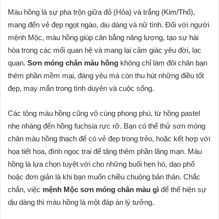
Màu hồng là sự pha trộn giữa đỏ (Hỏa) và trắng (Kim/Thổ),
mang đến vẻ đẹp ngọt ngào, dịu dàng và nữ tính. Đối với người
mệnh Mộc, màu hồng giúp cân bằng năng lượng, tạo sự hài
hòa trong các mối quan hệ và mang lại cảm giác yêu đời, lạc
quan.
Sơn móng chân màu hồng
không chỉ làm đôi chân bạn
thêm phần mềm mại, đáng yêu mà còn thu hút những điều tốt
đẹp, may mắn trong tình duyên và cuộc sống.
Các tông màu hồng cũng vô cùng phong phú, từ hồng pastel
nhẹ nhàng đến hồng fuchsia rực rỡ. Bạn có thể thử sơn móng
chân màu hồng thạch để có vẻ đẹp trong trẻo, hoặc kết hợp với
họa tiết hoa, đính ngọc trai để tăng thêm phần lãng mạn. Màu
hồng là lựa chọn tuyệt vời cho những buổi hẹn hò, dạo phố
hoặc đơn giản là khi bạn muốn chiều chuộng bản thân. Chắc
chắn, việc
mệnh Mộc sơn móng chân màu gì
để thể hiện sự
dịu dàng thì màu hồng là một đáp án lý tưởng.