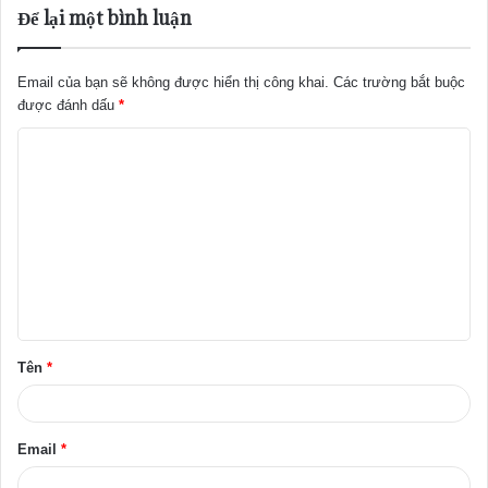
Để lại một bình luận
Email của bạn sẽ không được hiển thị công khai.
Các trường bắt buộc
được đánh dấu
*
B
ì
n
h
l
u
ậ
Tên
*
n
*
Email
*