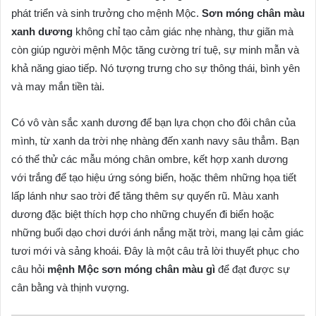
phát triển và sinh trưởng cho mệnh Mộc.
Sơn móng chân màu
xanh dương
không chỉ tạo cảm giác nhẹ nhàng, thư giãn mà
còn giúp người mệnh Mộc tăng cường trí tuệ, sự minh mẫn và
khả năng giao tiếp. Nó tượng trưng cho sự thông thái, bình yên
và may mắn tiền tài.
Có vô vàn sắc xanh dương để bạn lựa chọn cho đôi chân của
mình, từ xanh da trời nhẹ nhàng đến xanh navy sâu thẳm. Bạn
có thể thử các mẫu móng chân ombre, kết hợp xanh dương
với trắng để tạo hiệu ứng sóng biển, hoặc thêm những họa tiết
lấp lánh như sao trời để tăng thêm sự quyến rũ. Màu xanh
dương đặc biệt thích hợp cho những chuyến đi biển hoặc
những buổi dạo chơi dưới ánh nắng mặt trời, mang lại cảm giác
tươi mới và sảng khoái. Đây là một câu trả lời thuyết phục cho
câu hỏi
mệnh Mộc sơn móng chân màu gì
để đạt được sự
cân bằng và thịnh vượng.