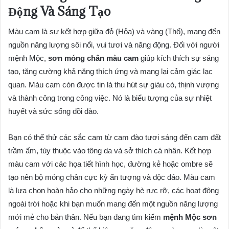
Động Và Sáng Tạo
Màu cam là sự kết hợp giữa đỏ (Hỏa) và vàng (Thổ), mang đến
nguồn năng lượng sôi nổi, vui tươi và năng động. Đối với người
mệnh Mộc,
sơn móng chân màu cam
giúp kích thích sự sáng
tạo, tăng cường khả năng thích ứng và mang lại cảm giác lạc
quan. Màu cam còn được tin là thu hút sự giàu có, thịnh vượng
và thành công trong công việc. Nó là biểu tượng của sự nhiệt
huyết và sức sống dồi dào.
Bạn có thể thử các sắc cam từ cam đào tươi sáng đến cam đất
trầm ấm, tùy thuộc vào tông da và sở thích cá nhân. Kết hợp
màu cam với các họa tiết hình học, đường kẻ hoặc ombre sẽ
tạo nên bộ móng chân cực kỳ ấn tượng và độc đáo. Màu cam
là lựa chọn hoàn hảo cho những ngày hè rực rỡ, các hoạt động
ngoài trời hoặc khi bạn muốn mang đến một nguồn năng lượng
mới mẻ cho bản thân. Nếu bạn đang tìm kiếm
mệnh Mộc sơn