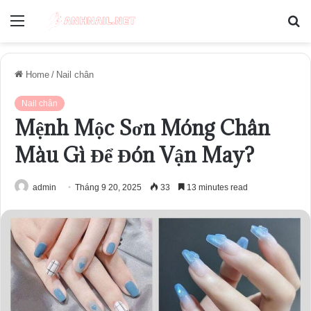
Menu
S
fo
Home
/
Nail chân
Nail chân
Mệnh Mộc Sơn Móng Chân
Màu Gì Để Đón Vận May?
admin
Tháng 9 20, 2025
33
13 minutes read