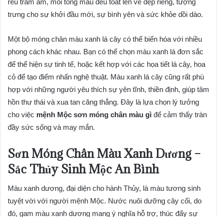
rêu trầm ấm, mỗi tông màu đều toát lên vẻ đẹp riêng, tượng
trưng cho sự khởi đầu mới, sự bình yên và sức khỏe dồi dào.
Một bộ móng chân màu xanh lá cây có thể biến hóa với nhiều
phong cách khác nhau. Bạn có thể chọn màu xanh lá đơn sắc
để thể hiện sự tinh tế, hoặc kết hợp với các họa tiết lá cây, hoa
cỏ để tạo điểm nhấn nghệ thuật. Màu xanh lá cây cũng rất phù
hợp với những người yêu thích sự yên tĩnh, thiền định, giúp tâm
hồn thư thái và xua tan căng thẳng. Đây là lựa chọn lý tưởng
cho việc
mệnh Mộc sơn móng chân màu gì
để cảm thấy tràn
đầy sức sống và may mắn.
Sơn Móng Chân Màu Xanh Dương –
Sắc Thủy Sinh Mộc An Bình
Màu xanh dương, đại diện cho hành Thủy, là màu tương sinh
tuyệt vời với người mệnh Mộc. Nước nuôi dưỡng cây cối, do
đó, gam màu xanh dương mang ý nghĩa hỗ trợ, thúc đẩy sự