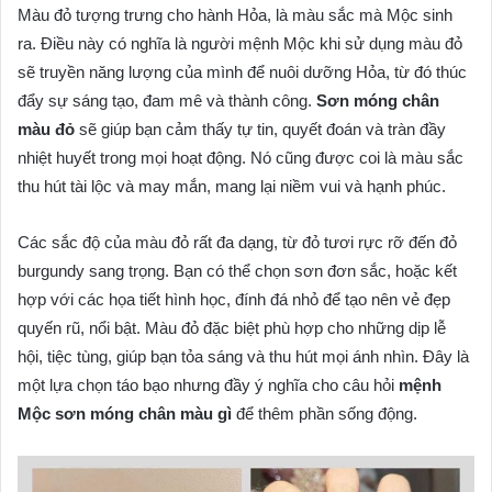
Màu đỏ tượng trưng cho hành Hỏa, là màu sắc mà Mộc sinh
ra. Điều này có nghĩa là người mệnh Mộc khi sử dụng màu đỏ
sẽ truyền năng lượng của mình để nuôi dưỡng Hỏa, từ đó thúc
đẩy sự sáng tạo, đam mê và thành công.
Sơn móng chân
màu đỏ
sẽ giúp bạn cảm thấy tự tin, quyết đoán và tràn đầy
nhiệt huyết trong mọi hoạt động. Nó cũng được coi là màu sắc
thu hút tài lộc và may mắn, mang lại niềm vui và hạnh phúc.
Các sắc độ của màu đỏ rất đa dạng, từ đỏ tươi rực rỡ đến đỏ
burgundy sang trọng. Bạn có thể chọn sơn đơn sắc, hoặc kết
hợp với các họa tiết hình học, đính đá nhỏ để tạo nên vẻ đẹp
quyến rũ, nổi bật. Màu đỏ đặc biệt phù hợp cho những dịp lễ
hội, tiệc tùng, giúp bạn tỏa sáng và thu hút mọi ánh nhìn. Đây là
một lựa chọn táo bạo nhưng đầy ý nghĩa cho câu hỏi
mệnh
Mộc sơn móng chân màu gì
để thêm phần sống động.