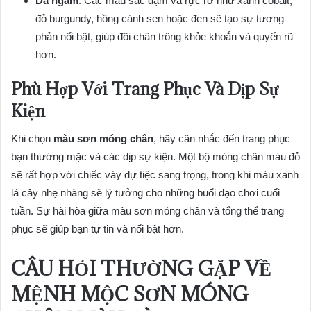
Da ngăm
: Các màu sắc đậm và rực rỡ như xanh cobalt,
đỏ burgundy, hồng cánh sen hoặc đen sẽ tạo sự tương
phản nổi bật, giúp đôi chân trông khỏe khoắn và quyến rũ
hơn.
Phù Hợp Với Trang Phục Và Dịp Sự
Kiện
Khi chọn
màu sơn móng chân
, hãy cân nhắc đến trang phục
bạn thường mặc và các dịp sự kiện. Một bộ móng chân màu đỏ
sẽ rất hợp với chiếc váy dự tiệc sang trọng, trong khi màu xanh
lá cây nhẹ nhàng sẽ lý tưởng cho những buổi dạo chơi cuối
tuần. Sự hài hòa giữa màu sơn móng chân và tổng thể trang
phục sẽ giúp bạn tự tin và nổi bật hơn.
CÂU HỎI THƯỜNG GẶP VỀ
MỆNH MỘC SƠN MÓNG