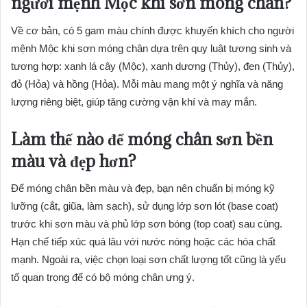
người mệnh Mộc khi sơn móng chân?
Về cơ bản, có 5 gam màu chính được khuyến khích cho người
mệnh Mộc khi sơn móng chân dựa trên quy luật tương sinh và
tương hợp: xanh lá cây (Mộc), xanh dương (Thủy), đen (Thủy),
đỏ (Hỏa) và hồng (Hỏa). Mỗi màu mang một ý nghĩa và năng
lượng riêng biệt, giúp tăng cường vận khí và may mắn.
Làm thế nào để móng chân sơn bền
màu và đẹp hơn?
Để móng chân bền màu và đẹp, bạn nên chuẩn bị móng kỹ
lưỡng (cắt, giũa, làm sạch), sử dụng lớp sơn lót (base coat)
trước khi sơn màu và phủ lớp sơn bóng (top coat) sau cùng.
Hạn chế tiếp xúc quá lâu với nước nóng hoặc các hóa chất
mạnh. Ngoài ra, việc chọn loại sơn chất lượng tốt cũng là yếu
tố quan trọng để có bộ móng chân ưng ý.