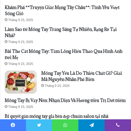
Khám Phá **Truyện Giấc Mộng Tây Châu**: Tình Yêu Vượt
Sóng Gió
Tháng 9 23, 2025
Làm Sao Để Móng Tay Trắng Sáng Tự Nhiên, Rạng Rỡ Tại
Nhà?
Tháng 9 23, 2025
Bài Thơ Cắt Móng Tay: Tấm Lòng Hiếu Thảo Qua Hình Ảnh
Đời Mẹ
Tháng 9 23, 2025
Móng Tay Yếu Là Do Thiếu Chất Gì? Giải
Mã Nguyên Nhân Phổ Biến
Tháng 9 23, 2025
Móng Tay Bị Vảy Nến: Nhận Diện Và Hướng Điều Trị Dứt Điểm
Tháng 9 23, 2025
Bí quyết gắn móng tay giả bền đẹp chuẩn salon tại nhà
Tháng 9 23, 2025
Facebook
Twitter
WhatsApp
Telegram
Viber