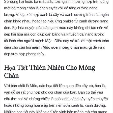
Sử dụng hai hoặc ba màu sắc tương sinh, tương hợp trên cùng
một bộ móng chân là cách tuyệt vời để tăng cường năng
lượng. Ví dụ, kết hợp xanh lá cây và xanh dương trên các ngón
chân khác nhau, hoặc tạo hiệu ứng ombre từ xanh dương sang
đen. Sự hòa quyện của các gam màu này không chỉ tạo nên vẻ
đẹp hài hòa mà còn giúp cân bằng và khuếch đại năng lượng
tốt lành cho người mệnh Mộc. Điều này sẽ trả lời một cách toàn
diện cho câu hỏi
mệnh Mộc sơn móng chân màu gì
để vừa
đẹp vừa hợp phong thủy.
Họa Tiết Thiên Nhiên Cho Móng
Chân
Với bản chất là Mộc, các họa tiết liên quan đến cây cỏ, hoa lá,
vân gỗ sẽ rất phù hợp cho đôi chân của bạn. Bạn có thể yêu
cầu thợ nail vẽ những chiếc lá nhỏ xinh, cành cây uyển chuyển
hoặc những bông hoa e ấp trên nền sơn xanh lá, xanh dương.
Những họa tiết này không chỉ tôn vinh bản mệnh mà còn mang