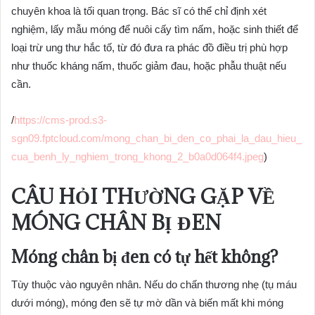
chuyên khoa là tối quan trọng. Bác sĩ có thể chỉ định xét
nghiệm, lấy mẫu móng để nuôi cấy tìm nấm, hoặc sinh thiết để
loại trừ ung thư hắc tố, từ đó đưa ra phác đồ điều trị phù hợp
như thuốc kháng nấm, thuốc giảm đau, hoặc phẫu thuật nếu
cần.
/
https://cms-prod.s3-
sgn09.fptcloud.com/mong_chan_bi_den_co_phai_la_dau_hieu_
cua_benh_ly_nghiem_trong_khong_2_b0a0d064f4.jpeg
)
CÂU HỎI THƯỜNG GẶP VỀ
MÓNG CHÂN BỊ ĐEN
Móng chân bị đen có tự hết không?
Tùy thuộc vào nguyên nhân. Nếu do chấn thương nhẹ (tụ máu
dưới móng), móng đen sẽ tự mờ dần và biến mất khi móng