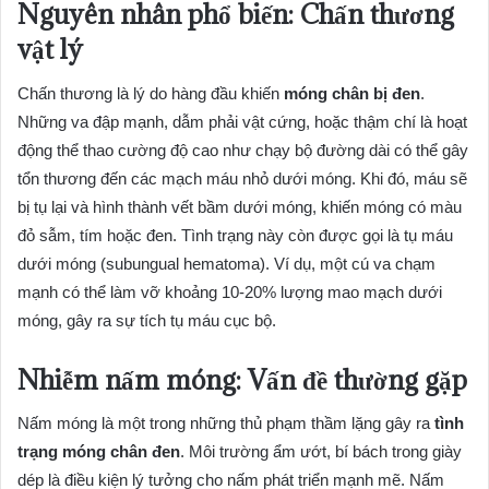
Nguyên nhân phổ biến: Chấn thương
vật lý
Chấn thương là lý do hàng đầu khiến
móng chân bị đen
.
Những va đập mạnh, dẫm phải vật cứng, hoặc thậm chí là hoạt
động thể thao cường độ cao như chạy bộ đường dài có thể gây
tổn thương đến các mạch máu nhỏ dưới móng. Khi đó, máu sẽ
bị tụ lại và hình thành vết bầm dưới móng, khiến móng có màu
đỏ sẫm, tím hoặc đen. Tình trạng này còn được gọi là tụ máu
dưới móng (subungual hematoma). Ví dụ, một cú va chạm
mạnh có thể làm vỡ khoảng 10-20% lượng mao mạch dưới
móng, gây ra sự tích tụ máu cục bộ.
Nhiễm nấm móng: Vấn đề thường gặp
Nấm móng là một trong những thủ phạm thầm lặng gây ra
tình
trạng móng chân đen
. Môi trường ẩm ướt, bí bách trong giày
dép là điều kiện lý tưởng cho nấm phát triển mạnh mẽ. Nấm