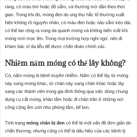
ràng, có màu tím hoặc đỏ sẫm, và thường mờ dần theo thời
gian. Trong khi đó, móng đen do ung thư hắc tố thường xuất
hiện không rõ nguyên nhân, có màu đen hoặc nâu sẫm kéo dài,
có thể lan rộng ra vùng da quanh móng và không biến mất khi
móng mới mọc lên. Trong mọi trường hợp nghi ngờ, nên đi
khám bác sĩ da liễu để được chẩn đoán chính xác.
Nhiễm nấm móng có thể lây không?
Có, nấm móng là bệnh truyền nhiễm. Nấm có thể lây từ móng
này sang móng khác, từ chân này sang chân khác hoặc lây
sang các thành viên trong gia đình thông qua việc dùng chung
dụng cụ cắt móng, khăn tắm hoặc đi chân trần ở những nơi
công cộng ẩm ướt như phòng tắm, bể bơi.
Tình trạng
móng chân bị đen
có thể là một vấn đề đơn giản do
chấn thương, nhưng cũng có thể là dấu hiệu của các bệnh lý