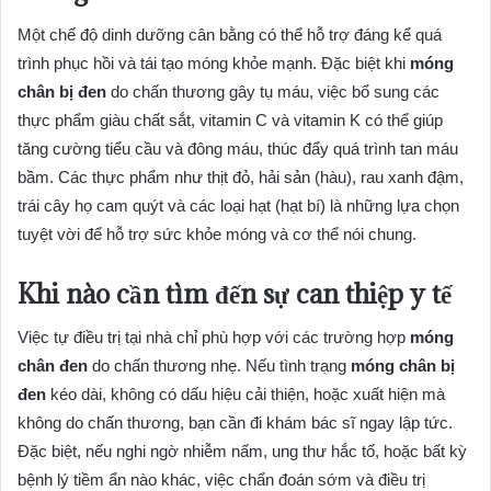
Một chế độ dinh dưỡng cân bằng có thể hỗ trợ đáng kể quá
trình phục hồi và tái tạo móng khỏe mạnh. Đặc biệt khi
móng
chân bị đen
do chấn thương gây tụ máu, việc bổ sung các
thực phẩm giàu chất sắt, vitamin C và vitamin K có thể giúp
tăng cường tiểu cầu và đông máu, thúc đẩy quá trình tan máu
bầm. Các thực phẩm như thịt đỏ, hải sản (hàu), rau xanh đậm,
trái cây họ cam quýt và các loại hạt (hạt bí) là những lựa chọn
tuyệt vời để hỗ trợ sức khỏe móng và cơ thể nói chung.
Khi nào cần tìm đến sự can thiệp y tế
Việc tự điều trị tại nhà chỉ phù hợp với các trường hợp
móng
chân đen
do chấn thương nhẹ. Nếu tình trạng
móng chân bị
đen
kéo dài, không có dấu hiệu cải thiện, hoặc xuất hiện mà
không do chấn thương, bạn cần đi khám bác sĩ ngay lập tức.
Đặc biệt, nếu nghi ngờ nhiễm nấm, ung thư hắc tố, hoặc bất kỳ
bệnh lý tiềm ẩn nào khác, việc chẩn đoán sớm và điều trị