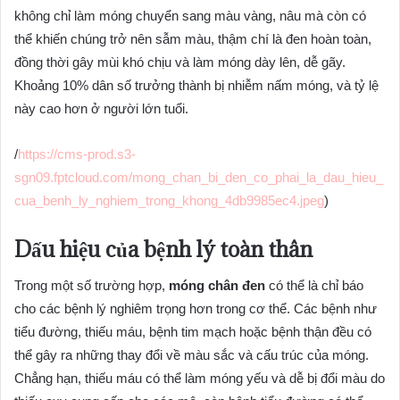
không chỉ làm móng chuyển sang màu vàng, nâu mà còn có
thể khiến chúng trở nên sẫm màu, thậm chí là đen hoàn toàn,
đồng thời gây mùi khó chịu và làm móng dày lên, dễ gãy.
Khoảng 10% dân số trưởng thành bị nhiễm nấm móng, và tỷ lệ
này cao hơn ở người lớn tuổi.
/
https://cms-prod.s3-
sgn09.fptcloud.com/mong_chan_bi_den_co_phai_la_dau_hieu_
cua_benh_ly_nghiem_trong_khong_4db9985ec4.jpeg
)
Dấu hiệu của bệnh lý toàn thân
Trong một số trường hợp,
móng chân đen
có thể là chỉ báo
cho các bệnh lý nghiêm trọng hơn trong cơ thể. Các bệnh như
tiểu đường, thiếu máu, bệnh tim mạch hoặc bệnh thận đều có
thể gây ra những thay đổi về màu sắc và cấu trúc của móng.
Chẳng hạn, thiếu máu có thể làm móng yếu và dễ bị đổi màu do