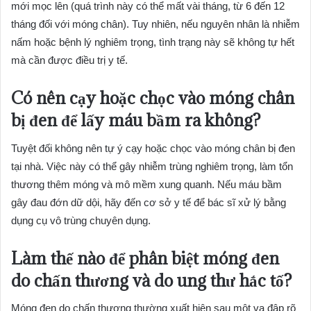
mới mọc lên (quá trình này có thể mất vài tháng, từ 6 đến 12
tháng đối với móng chân). Tuy nhiên, nếu nguyên nhân là nhiễm
nấm hoặc bệnh lý nghiêm trọng, tình trạng này sẽ không tự hết
mà cần được điều trị y tế.
Có nên cạy hoặc chọc vào móng chân
bị đen để lấy máu bầm ra không?
Tuyệt đối không nên tự ý cạy hoặc chọc vào móng chân bị đen
tại nhà. Việc này có thể gây nhiễm trùng nghiêm trọng, làm tổn
thương thêm móng và mô mềm xung quanh. Nếu máu bầm
gây đau đớn dữ dội, hãy đến cơ sở y tế để bác sĩ xử lý bằng
dụng cụ vô trùng chuyên dụng.
Làm thế nào để phân biệt móng đen
do chấn thương và do ung thư hắc tố?
Móng đen do chấn thương thường xuất hiện sau một va đập rõ