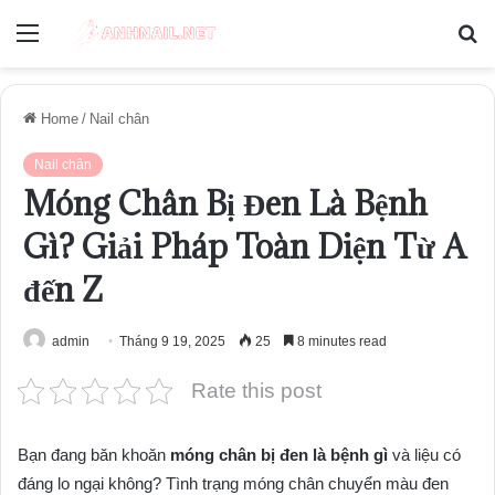
Menu
S
fo
Home
/
Nail chân
Nail chân
Móng Chân Bị Đen Là Bệnh
Gì? Giải Pháp Toàn Diện Từ A
đến Z
admin
Tháng 9 19, 2025
25
8 minutes read
Rate this post
Bạn đang băn khoăn
móng chân bị đen là bệnh gì
và liệu có
đáng lo ngại không? Tình trạng móng chân chuyển màu đen