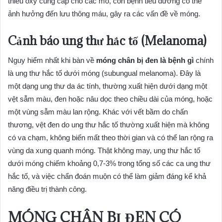
thiếu oxy cung cấp cho các mô, còn bệnh tiểu đường có thể
ảnh hưởng đến lưu thông máu, gây ra các vấn đề về móng.
Cảnh báo ung thư hắc tố (Melanoma)
Nguy hiểm nhất khi bàn về
móng chân bị đen là bệnh gì
chính
là ung thư hắc tố dưới móng (subungual melanoma). Đây là
một dạng ung thư da ác tính, thường xuất hiện dưới dạng một
vệt sẫm màu, đen hoặc nâu dọc theo chiều dài của móng, hoặc
một vùng sẫm màu lan rộng. Khác với vết bầm do chấn
thương, vệt đen do ung thư hắc tố thường xuất hiện mà không
có va chạm, không biến mất theo thời gian và có thể lan rộng ra
vùng da xung quanh móng. Thật không may, ung thư hắc tố
dưới móng chiếm khoảng 0,7-3% trong tổng số các ca ung thư
hắc tố, và việc chẩn đoán muộn có thể làm giảm đáng kể khả
năng điều trị thành công.
MÓNG CHÂN BỊ ĐEN CÓ