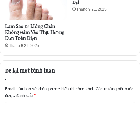
Đại
Tháng 9 21, 2025
Làm Sao Để Móng Chân
Không Đâm Vào Thịt: Hướng
Dẫn Toàn Diện
Tháng 9 21, 2025
Để lại một bình luận
Email của bạn sẽ không được hiển thị công khai.
Các trường bắt buộc
được đánh dấu
*
B
ì
n
h