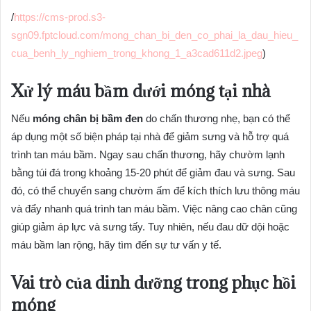
/
https://cms-prod.s3-
sgn09.fptcloud.com/mong_chan_bi_den_co_phai_la_dau_hieu_
cua_benh_ly_nghiem_trong_khong_1_a3cad611d2.jpeg
)
Xử lý máu bầm dưới móng tại nhà
Nếu
móng chân bị bầm đen
do chấn thương nhẹ, bạn có thể
áp dụng một số biện pháp tại nhà để giảm sưng và hỗ trợ quá
trình tan máu bầm. Ngay sau chấn thương, hãy chườm lạnh
bằng túi đá trong khoảng 15-20 phút để giảm đau và sưng. Sau
đó, có thể chuyển sang chườm ấm để kích thích lưu thông máu
và đẩy nhanh quá trình tan máu bầm. Việc nâng cao chân cũng
giúp giảm áp lực và sưng tấy. Tuy nhiên, nếu đau dữ dội hoặc
máu bầm lan rộng, hãy tìm đến sự tư vấn y tế.
Vai trò của dinh dưỡng trong phục hồi
móng