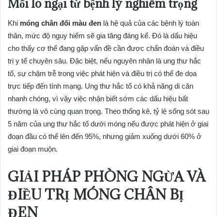
Mối lo ngại từ bệnh lý nghiêm trọng
Khi
móng chân đổi màu đen
là hệ quả của các bệnh lý toàn
thân, mức độ nguy hiểm sẽ gia tăng đáng kể. Đó là dấu hiệu
cho thấy cơ thể đang gặp vấn đề cần được chẩn đoán và điều
trị y tế chuyên sâu. Đặc biệt, nếu nguyên nhân là ung thư hắc
tố, sự chậm trễ trong việc phát hiện và điều trị có thể đe dọa
trực tiếp đến tính mạng. Ung thư hắc tố có khả năng di căn
nhanh chóng, vì vậy việc nhận biết sớm các dấu hiệu bất
thường là vô cùng quan trọng. Theo thống kê, tỷ lệ sống sót sau
5 năm của ung thư hắc tố dưới móng nếu được phát hiện ở giai
đoạn đầu có thể lên đến 95%, nhưng giảm xuống dưới 60% ở
giai đoạn muộn.
GIẢI PHÁP PHÒNG NGỪA VÀ
ĐIỀU TRỊ MÓNG CHÂN BỊ
ĐEN