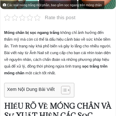
Các loại móng trắng một phần, bao gồm sọc ngang trên móng chân
Rate this post
Móng chân bị sọc ngang trắng
không chỉ ảnh hưởng đến
thẩm mỹ mà còn có thể là dấu hiệu cảnh báo về sức khỏe tiềm
ẩn. Tình trạng này khá phổ biến và gây lo lắng cho nhiều người.
Bài viết này từ Ảnh Nail sẽ cung cấp cho bạn cái nhìn toàn diện
về nguyên nhân, cách chẩn đoán và những phương pháp hiệu
quả để xử lý, đồng thời phòng ngừa tình trạng
sọc trắng trên
móng chân
một cách tốt nhất.
Xem Nội Dung Bài Viết
HIỂU RÕ VỀ MÓNG CHÂN VÀ
SỰ XUẤT HIỆN CÁC SỌC