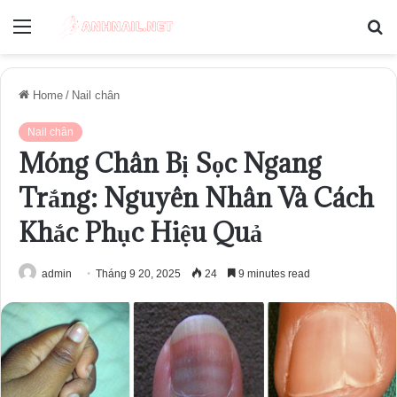
Menu
S
fo
Home
/
Nail chân
Nail chân
Móng Chân Bị Sọc Ngang
Trắng: Nguyên Nhân Và Cách
Khắc Phục Hiệu Quả
admin
Tháng 9 20, 2025
24
9 minutes read