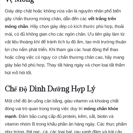
Giày dép chật hoặc không vừa vặn là nguyên nhân phổ biến
gây chấn thương móng chân, dẫn đến các
vết trắng trên
móng chân
. Hãy chọn giày dép có kích thước phù hợp, thoải
mái, có đủ không gian cho các ngón chân. Ưu tiên giày làm từ
vật liệu thoáng khí để tránh tích tụ độ ẩm, tạo môi trường thuận
lợi cho nấm phát triển. Khi tham gia các hoạt động thể thao
hoặc công việc có nguy cơ chấn thương chân cao, hãy mang
giày bảo hộ phù hợp. Thay tất hàng ngày và chọn loại tất thấm
hút mồ hôi tốt.
Chế Độ Dinh Dưỡng Hợp Lý
Một chế độ ăn uống cân bằng, giàu vitamin và khoáng chất
đóng vai trò quan trọng trong việc duy trì
móng chân khỏe
mạnh
. Đảm bảo cung cấp đủ protein, kẽm, sắt, biotin và
vitamin nhóm B trong khẩu phần ăn hàng ngày. Các thực phẩm
như trứng, thịt nạc, cá, các loại hạt, rau xanh đậm và trái cây