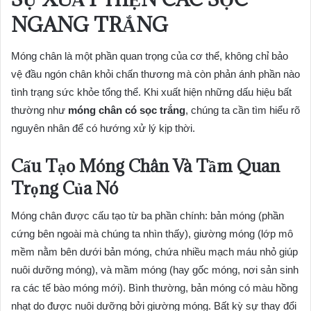
NGANG TRẮNG
Móng chân là một phần quan trọng của cơ thể, không chỉ bảo
vệ đầu ngón chân khỏi chấn thương mà còn phản ánh phần nào
tình trạng sức khỏe tổng thể. Khi xuất hiện những dấu hiệu bất
thường như
móng chân có sọc trắng
, chúng ta cần tìm hiểu rõ
nguyên nhân để có hướng xử lý kịp thời.
Cấu Tạo Móng Chân Và Tầm Quan
Trọng Của Nó
Móng chân được cấu tạo từ ba phần chính: bản móng (phần
cứng bên ngoài mà chúng ta nhìn thấy), giường móng (lớp mô
mềm nằm bên dưới bản móng, chứa nhiều mạch máu nhỏ giúp
nuôi dưỡng móng), và mầm móng (hay gốc móng, nơi sản sinh
ra các tế bào móng mới). Bình thường, bản móng có màu hồng
nhạt do được nuôi dưỡng bởi giường móng. Bất kỳ sự thay đổi