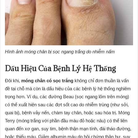
Hình ảnh móng chân bị sọc ngang trắng do nhiễm nấm
Dấu Hiệu Của Bệnh Lý Hệ Thống
Đôi khi,
móng chân có sọc trắng
không chỉ đơn thuần là vấn
đề tại chỗ mà còn là dấu hiệu của các bệnh lý hệ thống nghiêm
trọng hơn. Ví dụ, các đường Beau (sọc ngang lõm trên móng)
có thể xuất hiện sau các đợt sốt cao do nhiễm trùng (như sởi,
quai bị), bệnh vảy nến, chàm tay chân, hoặc sau hóa trị. Móng
Terry (móng trắng với phần đầu màu đỏ hoặc nâu) có thể liên
quan đến xơ gan, suy tim, bệnh thận mạn tính, đái tháo đường,
hoặc thiếu máu. Giảm albumin máu do hội chứng thận hư, suy