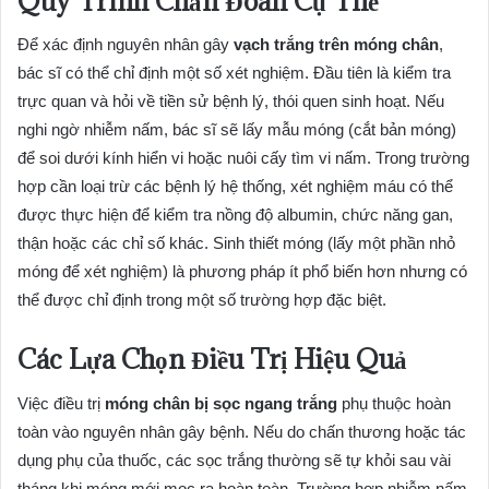
Quy Trình Chẩn Đoán Cụ Thể
Để xác định nguyên nhân gây
vạch trắng trên móng chân
,
bác sĩ có thể chỉ định một số xét nghiệm. Đầu tiên là kiểm tra
trực quan và hỏi về tiền sử bệnh lý, thói quen sinh hoạt. Nếu
nghi ngờ nhiễm nấm, bác sĩ sẽ lấy mẫu móng (cắt bản móng)
để soi dưới kính hiển vi hoặc nuôi cấy tìm vi nấm. Trong trường
hợp cần loại trừ các bệnh lý hệ thống, xét nghiệm máu có thể
được thực hiện để kiểm tra nồng độ albumin, chức năng gan,
thận hoặc các chỉ số khác. Sinh thiết móng (lấy một phần nhỏ
móng để xét nghiệm) là phương pháp ít phổ biến hơn nhưng có
thể được chỉ định trong một số trường hợp đặc biệt.
Các Lựa Chọn Điều Trị Hiệu Quả
Việc điều trị
móng chân bị sọc ngang trắng
phụ thuộc hoàn
toàn vào nguyên nhân gây bệnh. Nếu do chấn thương hoặc tác
dụng phụ của thuốc, các sọc trắng thường sẽ tự khỏi sau vài
tháng khi móng mới mọc ra hoàn toàn. Trường hợp nhiễm nấm