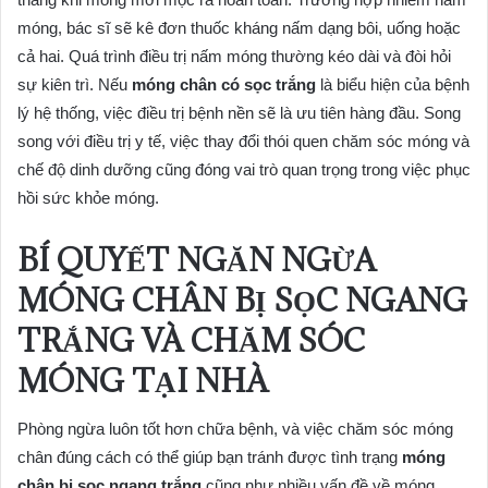
móng, bác sĩ sẽ kê đơn thuốc kháng nấm dạng bôi, uống hoặc
cả hai. Quá trình điều trị nấm móng thường kéo dài và đòi hỏi
sự kiên trì. Nếu
móng chân có sọc trắng
là biểu hiện của bệnh
lý hệ thống, việc điều trị bệnh nền sẽ là ưu tiên hàng đầu. Song
song với điều trị y tế, việc thay đổi thói quen chăm sóc móng và
chế độ dinh dưỡng cũng đóng vai trò quan trọng trong việc phục
hồi sức khỏe móng.
BÍ QUYẾT NGĂN NGỪA
MÓNG CHÂN BỊ SỌC NGANG
TRẮNG VÀ CHĂM SÓC
MÓNG TẠI NHÀ
Phòng ngừa luôn tốt hơn chữa bệnh, và việc chăm sóc móng
chân đúng cách có thể giúp bạn tránh được tình trạng
móng
chân bị sọc ngang trắng
cũng như nhiều vấn đề về móng