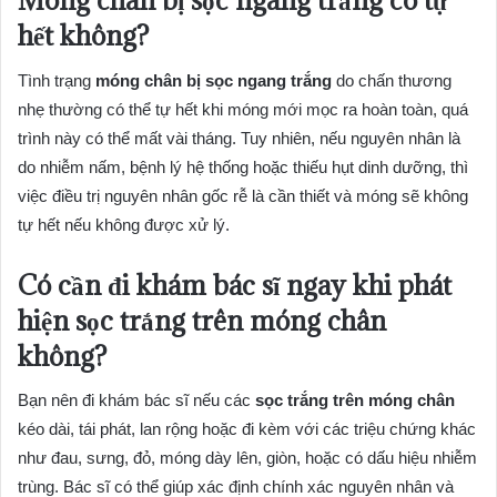
Móng chân bị sọc ngang trắng có tự
hết không?
Tình trạng
móng chân bị sọc ngang trắng
do chấn thương
nhẹ thường có thể tự hết khi móng mới mọc ra hoàn toàn, quá
trình này có thể mất vài tháng. Tuy nhiên, nếu nguyên nhân là
do nhiễm nấm, bệnh lý hệ thống hoặc thiếu hụt dinh dưỡng, thì
việc điều trị nguyên nhân gốc rễ là cần thiết và móng sẽ không
tự hết nếu không được xử lý.
Có cần đi khám bác sĩ ngay khi phát
hiện sọc trắng trên móng chân
không?
Bạn nên đi khám bác sĩ nếu các
sọc trắng trên móng chân
kéo dài, tái phát, lan rộng hoặc đi kèm với các triệu chứng khác
như đau, sưng, đỏ, móng dày lên, giòn, hoặc có dấu hiệu nhiễm
trùng. Bác sĩ có thể giúp xác định chính xác nguyên nhân và