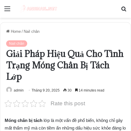
Menu
S
fo
Home
/
Nail chân
Nail chân
Giải Pháp Hiệu Quả Cho Tình
Trạng Móng Chân Bị Tách
Lớp
admin
Tháng 9 20, 2025
30
14 minutes read
Rate this post
Móng chân bị tách
lớp là một vấn đề phổ biến, không chỉ gây
mất thẩm mỹ mà còn tiềm ẩn những dấu hiệu sức khỏe đáng lo