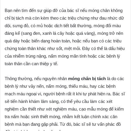
Bạn nên tìm đến sự giúp đỡ của bác sĩ nếu móng chân không
chỉ bị tách mà còn kèm theo các triệu chứng như đau nhức dữ
dội, sưng đỏ, có mủ hoặc dịch tiết bất thường, móng đổi màu
đáng kể (sang đen, xanh lá cây hoặc quá vàng), móng trở nên
quá dày hoặc biến dạng hoàn toàn, hoặc nếu bạn có các triệu
chứng toàn thân khác như sốt, mệt mỏi. Đây có thể là dấu hiệu
của nhiễm trùng nặng, nấm móng mãn tính hoặc các bệnh lý
toàn thân cần can thiệp y tế.
Thông thường, nếu nguyên nhân
móng chân bị tách
là do các
bệnh lý như vảy nến, nấm móng, thiếu máu, hay các bệnh
mạch máu ngoại vi, người bệnh rất ít khi tự phát hiện ra. Bác sĩ
sẽ tiến hành khám lâm sàng, có thể yêu cầu làm các xét
nghiệm cần thiết như xét nghiệm máu, cạo mẫu móng để kiểm
tra nấm hoặc sinh thiết móng, nhằm kết luận chính xác căn
bệnh mà bạn đang gặp phải. Từ đó, bác sĩ sẽ tư vấn phác đồ