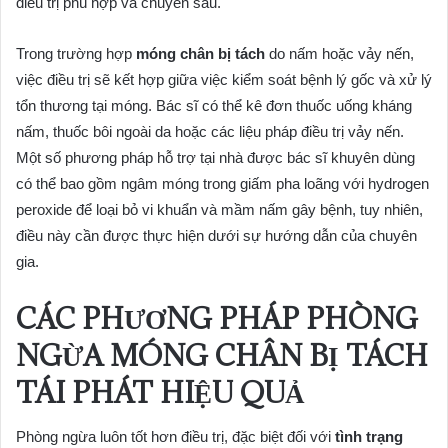
điều trị phù hợp và chuyên sâu.
Trong trường hợp
móng chân bị tách
do nấm hoặc vảy nến,
việc điều trị sẽ kết hợp giữa việc kiểm soát bệnh lý gốc và xử lý
tổn thương tại móng. Bác sĩ có thể kê đơn thuốc uống kháng
nấm, thuốc bôi ngoài da hoặc các liệu pháp điều trị vảy nến.
Một số phương pháp hỗ trợ tại nhà được bác sĩ khuyên dùng
có thể bao gồm ngâm móng trong giấm pha loãng với hydrogen
peroxide để loại bỏ vi khuẩn và mầm nấm gây bệnh, tuy nhiên,
điều này cần được thực hiện dưới sự hướng dẫn của chuyên
gia.
CÁC PHƯƠNG PHÁP PHÒNG
NGỪA MÓNG CHÂN BỊ TÁCH
TÁI PHÁT HIỆU QUẢ
Phòng ngừa luôn tốt hơn điều trị, đặc biệt đối với
tình trạng