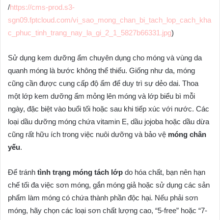
/
https://cms-prod.s3-
sgn09.fptcloud.com/vi_sao_mong_chan_bi_tach_lop_cach_kha
c_phuc_tinh_trang_nay_la_gi_2_1_5827b66331.jpg
)
Sử dụng kem dưỡng ẩm chuyên dụng cho móng và vùng da
quanh móng là bước không thể thiếu. Giống như da, móng
cũng cần được cung cấp độ ẩm để duy trì sự dẻo dai. Thoa
một lớp kem dưỡng ẩm mỏng lên móng và lớp biểu bì mỗi
ngày, đặc biệt vào buổi tối hoặc sau khi tiếp xúc với nước. Các
loại dầu dưỡng móng chứa vitamin E, dầu jojoba hoặc dầu dừa
cũng rất hữu ích trong việc nuôi dưỡng và bảo vệ
móng chân
yếu
.
Để tránh
tình trạng móng tách lớp
do hóa chất, bạn nên hạn
chế tối đa việc sơn móng, gắn móng giả hoặc sử dụng các sản
phẩm làm móng có chứa thành phần độc hại. Nếu phải sơn
móng, hãy chọn các loại sơn chất lượng cao, “5-free” hoặc “7-