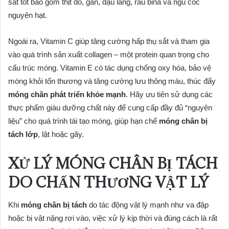
sắt tốt bao gồm thịt đỏ, gan, đậu lăng, rau bina và ngũ cốc
nguyên hạt.
Ngoài ra, Vitamin C giúp tăng cường hấp thụ sắt và tham gia
vào quá trình sản xuất collagen – một protein quan trọng cho
cấu trúc móng. Vitamin E có tác dụng chống oxy hóa, bảo vệ
móng khỏi tổn thương và tăng cường lưu thông máu, thúc đẩy
móng chân phát triển khỏe mạnh
. Hãy ưu tiên sử dụng các
thực phẩm giàu dưỡng chất này để cung cấp đầy đủ “nguyên
liệu” cho quá trình tái tạo móng, giúp hạn chế
móng chân bị
tách lớp
, lật hoặc gãy.
XỬ LÝ MÓNG CHÂN BỊ TÁCH
DO CHẤN THƯƠNG VẬT LÝ
Khi
móng chân bị tách
do tác động vật lý mạnh như va đập
hoặc bị vật nặng rơi vào, việc xử lý kịp thời và đúng cách là rất