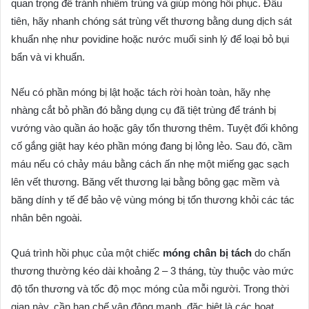
quan trọng để tránh nhiễm trùng và giúp móng hồi phục. Đầu
tiên, hãy nhanh chóng sát trùng vết thương bằng dung dịch sát
khuẩn nhẹ như povidine hoặc nước muối sinh lý để loại bỏ bụi
bẩn và vi khuẩn.
Nếu có phần móng bị lật hoặc tách rời hoàn toàn, hãy nhẹ
nhàng cắt bỏ phần đó bằng dụng cụ đã tiệt trùng để tránh bị
vướng vào quần áo hoặc gây tổn thương thêm. Tuyệt đối không
cố gắng giật hay kéo phần móng đang bị lỏng lẻo. Sau đó, cầm
máu nếu có chảy máu bằng cách ấn nhẹ một miếng gạc sạch
lên vết thương. Băng vết thương lại bằng bông gạc mềm và
băng dính y tế để bảo vệ vùng móng bị tổn thương khỏi các tác
nhân bên ngoài.
Quá trình hồi phục của một chiếc
móng chân bị tách
do chấn
thương thường kéo dài khoảng 2 – 3 tháng, tùy thuộc vào mức
độ tổn thương và tốc độ mọc móng của mỗi người. Trong thời
gian này, cần hạn chế vận động mạnh, đặc biệt là các hoạt