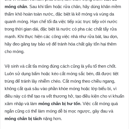
móng chân
. Sau khi tắm hoặc rửa chân, hãy dùng khăn mềm
thấm khô hoàn toàn nước, đặc biệt là kẽ móng và vùng da
quanh móng. Hạn chế tối đa việc tiếp xúc trực tiếp với nước
trong thời gian dài, đặc biệt là nước có pha các chất tẩy rửa
mạnh. Khi thực hiện các công việc nhà như rửa bát, lau dọn,
hãy đeo găng tay bảo vệ để tránh hóa chất gây tổn hại thêm
cho móng.
Vệ sinh và cắt tỉa móng đúng cách cũng là yếu tố then chốt.
Luôn sử dụng bấm hoặc kéo cắt móng sắc bén, đã được tiệt
trùng để tránh lây nhiễm chéo. Cắt móng theo chiều ngang,
không cắt quá sâu vào phần khóe móng hoặc lớp biểu bì, vì
điều này có thể tạo ra vết thương hở, tạo điều kiện cho vi khuẩn
xâm nhập và làm
móng chân bị hư tổn
. Việc cắt móng quá
ngắn cũng có thể làm móng dễ bị mọc ngược, gây đau và
móng chân bị tách
nặng hơn.