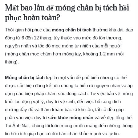
Mất bao lâu để móng chân bị tách hồi
phục hoàn toàn?
Thời gian hồi phục của
móng chân bị tách
thường khá dài, dao
động từ 6 đến 12 tháng, tùy thuộc vào mức độ tổn thương,
nguyên nhân và tốc độ mọc móng tự nhiên của mỗi người
(móng chân mọc chậm hơn móng tay, khoảng 1-2 mm mỗi
tháng).
Móng chân bị tách
lớp là một vấn đề phổ biến nhưng có thể
được cải thiện đáng kể nếu chúng ta hiểu rõ nguyên nhân và áp
dụng các biện pháp chăm sóc đúng cách. Từ việc bảo vệ móng
khỏi tác động vật lý, duy trì vệ sinh, đến việc bổ sung dinh
dưỡng đầy đủ và thăm khám bác sĩ khi cần, tất cả đều góp
phần vào việc duy trì
sức khỏe móng chân
và vẻ đẹp tổng thể.
Tại Ảnh Nail, chúng tôi luôn mong muốn mang đến những thông
tin hữu ích giúp bạn có đôi bàn chân khỏe mạnh và tự tin.