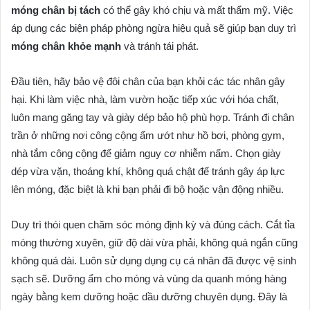
móng chân bị tách
có thể gây khó chịu và mất thẩm mỹ. Việc
áp dụng các biện pháp phòng ngừa hiệu quả sẽ giúp bạn duy trì
móng chân khỏe mạnh
và tránh tái phát.
Đầu tiên, hãy bảo vệ đôi chân của bạn khỏi các tác nhân gây
hại. Khi làm việc nhà, làm vườn hoặc tiếp xúc với hóa chất,
luôn mang găng tay và giày dép bảo hộ phù hợp. Tránh đi chân
trần ở những nơi công cộng ẩm ướt như hồ bơi, phòng gym,
nhà tắm công cộng để giảm nguy cơ nhiễm nấm. Chọn giày
dép vừa vặn, thoáng khí, không quá chật để tránh gây áp lực
lên móng, đặc biệt là khi bạn phải đi bộ hoặc vận động nhiều.
Duy trì thói quen chăm sóc móng định kỳ và đúng cách. Cắt tỉa
móng thường xuyên, giữ độ dài vừa phải, không quá ngắn cũng
không quá dài. Luôn sử dụng dụng cụ cá nhân đã được vệ sinh
sạch sẽ. Dưỡng ẩm cho móng và vùng da quanh móng hàng
ngày bằng kem dưỡng hoặc dầu dưỡng chuyên dụng. Đây là