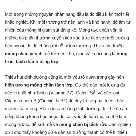
Một trong những nguyên nhân hàng đầu là do điều kiện thời tiết
khắc nghiệt. Khi môi trường trở nên lạnh và khô hanh, độ ẩm tự
nhiên của móng bị giảm sút đáng kể. Móng tay, chân vốn là
những bộ phận thường xuyên tiếp xúc trực tiếp với môi trường
bên ngoài, do đó chúng rất dễ bị tổn thương. Thiếu ẩm khiến
móng chân yếu đi
, dễ trở nên khô, giòn và cuối cùng là
bong
tróc
,
tách thành từng lớp
.
Thiếu hụt dinh dưỡng cũng là một yếu tố quan trọng gây nên
hiện tượng móng chân tách lớp
. Cơ thể cần một lượng đủ
các vi chất như Biotin (Vitamin B7), Canxi, Sắt và các loại
Vitamin nhóm B (đặc biệt là B1) để duy trì sự phát triển khỏe
mạnh của móng. Rối loạn cân bằng dinh dưỡng, do chế độ ăn
uống không khoa học hoặc do các vấn đề hấp thụ, có thể làm
móng bị khô, dễ sứt mẻ và
móng chân bị tách rời
. Các nghiên
cứu cho thấy khoảng 20% dân số trưởng thành có thể bị thiếu