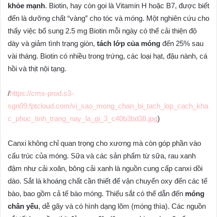
khỏe mạnh
. Biotin, hay còn gọi là Vitamin H hoặc B7, được biết
đến là dưỡng chất “vàng” cho tóc và móng. Một nghiên cứu cho
thấy việc bổ sung 2.5 mg Biotin mỗi ngày có thể cải thiện độ
dày và giảm tình trạng giòn,
tách lớp của móng
đến 25% sau
vài tháng. Biotin có nhiều trong trứng, các loại hạt, đậu nành, cá
hồi và thịt nội tạng.
/
https://cms-prod.s3-
sgn09.fptcloud.com/vi_sao_mong_chan_bi_tach_lop_cach_kha
c_phuc_tinh_trang_nay_la_gi_3_c40b3bd38.jpg
)
Canxi không chỉ quan trọng cho xương mà còn góp phần vào
cấu trúc của móng. Sữa và các sản phẩm từ sữa, rau xanh
đậm như cải xoăn, bông cải xanh là nguồn cung cấp canxi dồi
dào. Sắt là khoáng chất cần thiết để vận chuyển oxy đến các tế
bào, bao gồm cả tế bào móng. Thiếu sắt có thể dẫn đến
móng
chân yếu
, dễ gãy và có hình dạng lõm (móng thìa). Các nguồn