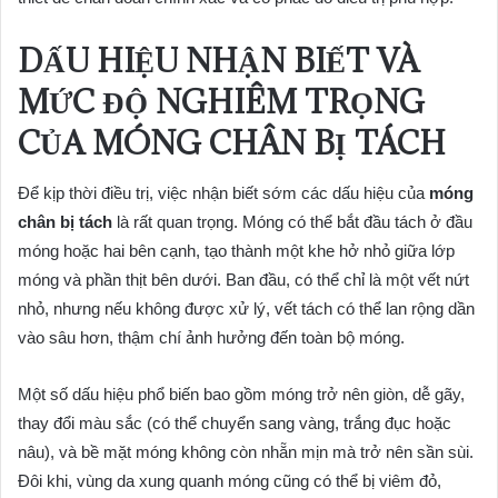
DẤU HIỆU NHẬN BIẾT VÀ
MỨC ĐỘ NGHIÊM TRỌNG
CỦA MÓNG CHÂN BỊ TÁCH
Để kịp thời điều trị, việc nhận biết sớm các dấu hiệu của
móng
chân bị tách
là rất quan trọng. Móng có thể bắt đầu tách ở đầu
móng hoặc hai bên cạnh, tạo thành một khe hở nhỏ giữa lớp
móng và phần thịt bên dưới. Ban đầu, có thể chỉ là một vết nứt
nhỏ, nhưng nếu không được xử lý, vết tách có thể lan rộng dần
vào sâu hơn, thậm chí ảnh hưởng đến toàn bộ móng.
Một số dấu hiệu phổ biến bao gồm móng trở nên giòn, dễ gãy,
thay đổi màu sắc (có thể chuyển sang vàng, trắng đục hoặc
nâu), và bề mặt móng không còn nhẵn mịn mà trở nên sần sùi.
Đôi khi, vùng da xung quanh móng cũng có thể bị viêm đỏ,