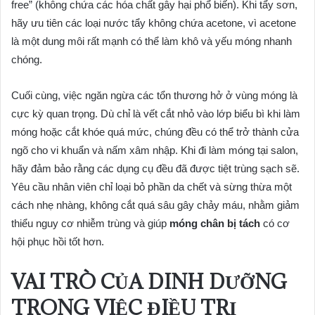
free” (không chứa các hóa chất gây hại phổ biến). Khi tẩy sơn,
hãy ưu tiên các loại nước tẩy không chứa acetone, vì acetone
là một dung môi rất mạnh có thể làm khô và yếu móng nhanh
chóng.
Cuối cùng, việc ngăn ngừa các tổn thương hở ở vùng móng là
cực kỳ quan trọng. Dù chỉ là vết cắt nhỏ vào lớp biểu bì khi làm
móng hoặc cắt khóe quá mức, chúng đều có thể trở thành cửa
ngõ cho vi khuẩn và nấm xâm nhập. Khi đi làm móng tại salon,
hãy đảm bảo rằng các dụng cụ đều đã được tiệt trùng sạch sẽ.
Yêu cầu nhân viên chỉ loại bỏ phần da chết và sừng thừa một
cách nhẹ nhàng, không cắt quá sâu gây chảy máu, nhằm giảm
thiểu nguy cơ nhiễm trùng và giúp
móng chân bị tách
có cơ
hội phục hồi tốt hơn.
VAI TRÒ CỦA DINH DƯỠNG
TRONG VIỆC ĐIỀU TRỊ