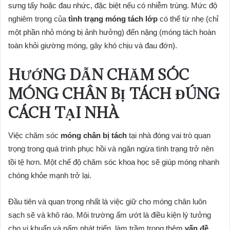
sưng tấy hoặc đau nhức, đặc biệt nếu có nhiễm trùng. Mức độ
nghiêm trọng của
tình trạng móng tách lớp
có thể từ nhẹ (chỉ
một phần nhỏ móng bị ảnh hưởng) đến nặng (móng tách hoàn
toàn khỏi giường móng, gây khó chịu và đau đớn).
HƯỚNG DẪN CHĂM SÓC
MÓNG CHÂN BỊ TÁCH ĐÚNG
CÁCH TẠI NHÀ
Việc chăm sóc
móng chân bị tách
tại nhà đóng vai trò quan
trọng trong quá trình phục hồi và ngăn ngừa tình trạng trở nên
tồi tệ hơn. Một chế độ chăm sóc khoa học sẽ giúp móng nhanh
chóng khỏe mạnh trở lại.
Đầu tiên và quan trọng nhất là việc giữ cho móng chân luôn
sạch sẽ và khô ráo. Môi trường ẩm ướt là điều kiện lý tưởng
cho vi khuẩn và nấm phát triển, làm trầm trọng thêm
vấn đề