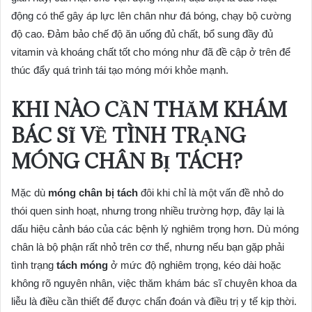
động có thể gây áp lực lên chân như đá bóng, chạy bộ cường
độ cao. Đảm bảo chế độ ăn uống đủ chất, bổ sung đầy đủ
vitamin và khoáng chất tốt cho móng như đã đề cập ở trên để
thúc đẩy quá trình tái tạo móng mới khỏe mạnh.
KHI NÀO CẦN THĂM KHÁM
BÁC SĨ VỀ TÌNH TRẠNG
MÓNG CHÂN BỊ TÁCH?
Mặc dù
móng chân bị tách
đôi khi chỉ là một vấn đề nhỏ do
thói quen sinh hoạt, nhưng trong nhiều trường hợp, đây lại là
dấu hiệu cảnh báo của các bệnh lý nghiêm trọng hơn. Dù móng
chân là bộ phận rất nhỏ trên cơ thể, nhưng nếu bạn gặp phải
tình trạng
tách móng
ở mức độ nghiêm trọng, kéo dài hoặc
không rõ nguyên nhân, việc thăm khám bác sĩ chuyên khoa da
liễu là điều cần thiết để được chẩn đoán và điều trị y tế kịp thời.