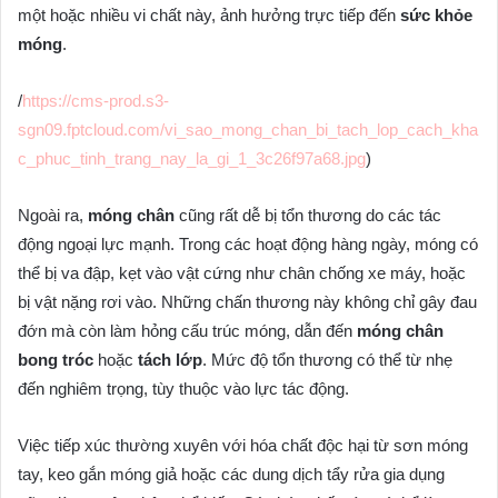
một hoặc nhiều vi chất này, ảnh hưởng trực tiếp đến
sức khỏe
móng
.
/
https://cms-prod.s3-
sgn09.fptcloud.com/vi_sao_mong_chan_bi_tach_lop_cach_kha
c_phuc_tinh_trang_nay_la_gi_1_3c26f97a68.jpg
)
Ngoài ra,
móng chân
cũng rất dễ bị tổn thương do các tác
động ngoại lực mạnh. Trong các hoạt động hàng ngày, móng có
thể bị va đập, kẹt vào vật cứng như chân chống xe máy, hoặc
bị vật nặng rơi vào. Những chấn thương này không chỉ gây đau
đớn mà còn làm hỏng cấu trúc móng, dẫn đến
móng chân
bong tróc
hoặc
tách lớp
. Mức độ tổn thương có thể từ nhẹ
đến nghiêm trọng, tùy thuộc vào lực tác động.
Việc tiếp xúc thường xuyên với hóa chất độc hại từ sơn móng
tay, keo gắn móng giả hoặc các dung dịch tẩy rửa gia dụng