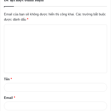
Email của bạn sẽ không được hiển thị công khai.
Các trường bắt buộc
được đánh dấu
*
B
ì
n
h
l
u
ậ
Tên
*
n
*
Email
*