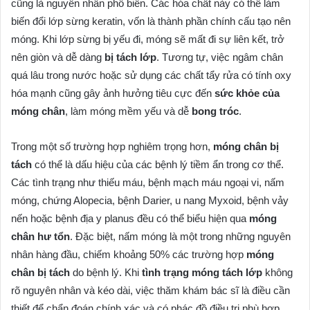
cũng là nguyên nhân phổ biến. Các hóa chất này có thể làm
biến đổi lớp sừng keratin, vốn là thành phần chính cấu tạo nên
móng. Khi lớp sừng bị yếu đi, móng sẽ mất đi sự liên kết, trở
nên giòn và dễ dàng
bị tách lớp
. Tương tự, việc ngâm chân
quá lâu trong nước hoặc sử dụng các chất tẩy rửa có tính oxy
hóa mạnh cũng gây ảnh hưởng tiêu cực đến
sức khỏe của
móng chân
, làm móng mềm yếu và dễ
bong tróc
.
Trong một số trường hợp nghiêm trọng hơn,
móng chân bị
tách
có thể là dấu hiệu của các bệnh lý tiềm ẩn trong cơ thể.
Các tình trạng như thiếu máu, bệnh mạch máu ngoại vi, nấm
móng, chứng Alopecia, bệnh Darier, u nang Myxoid, bệnh vảy
nến hoặc bệnh địa y planus đều có thể biểu hiện qua
móng
chân hư tổn
. Đặc biệt, nấm móng là một trong những nguyên
nhân hàng đầu, chiếm khoảng 50% các trường hợp
móng
chân bị tách
do bệnh lý. Khi
tình trạng móng tách lớp
không
rõ nguyên nhân và kéo dài, việc thăm khám bác sĩ là điều cần
thiết để chẩn đoán chính xác và có phác đồ điều trị phù hợp.