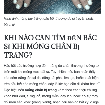
Hình ảnh móng tay trắng toàn bộ, thường do di truyền hoặc
bệnh lý
KHI NÀO CẦN TÌM ĐẾN BÁC
SĨ KHI MÓNG CHÂN BỊ
TRẮNG?
Hầu hết các trường hợp đốm trắng do chấn thương thường tự
biến mất khi móng mọc dài ra. Tuy nhiên, nếu bạn nhận thấy
các đốm trắng tồn tại dai dẳng, tái phát liên tục, hoặc xuất hiện
trên hầu hết các móng chân, đây là lúc bạn cần đi khám bác sĩ.
Đặc biệt, nếu
móng chân bị trắng
kèm theo các triệu chứng
khác như đau, sưng, đỏ, móng mủn, dày lên, hoặc có sự thay
đổi màu sắc khác (vàng, xanh), hoặc nếu bạn có bất kỳ lo ngại