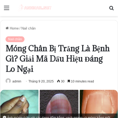
Menu
S
fo
Home
/
Nail chân
Nail chân
Móng Chân Bị Trắng Là Bệnh
Gì? Giải Mã Dấu Hiệu Đáng
Lo Ngại
admin
Tháng 9 20, 2025
30
10 minutes read
Ảnh móng chân với các dạng đốm trắng, vạch ngang và móng trắng một