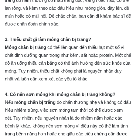
trắng do nấm thường có màu trắng đục, vàng hoặc nâu, có thể
lan rộng, và kèm theo các dấu hiệu như móng giòn, dày lên, dễ
mủn hoặc có mùi hôi. Để chắc chắn, bạn cần đi khám bác sĩ để
được chẩn đoán chính xác.
3. Thiếu chất gì làm móng chân bị trắng?
Móng chân bị trắng
có thể liên quan đến thiếu hụt một số vi
chất dinh dưỡng quan trọng như kẽm, sắt hoặc protein. Một chế
độ ăn uống thiếu cân bằng có thể ảnh hưởng đến sức khỏe của
móng. Tuy nhiên, thiếu chất không phải là nguyên nhân duy
nhất và luôn cần xem xét các yếu tố khác.
4. Có nên sơn móng khi móng chân bị trắng không?
Nếu
móng chân bị trắng
do chấn thương nhẹ và không có dấu
hiệu nhiễm trùng, việc sơn móng tạm thời có thể được xem
xét. Tuy nhiên, nếu nguyên nhân là do nhiễm nấm hoặc các
bệnh lý khác, không nên sơn móng vì điều này có thể làm tình
trạng bệnh nặng hơn hoặc che giấu các triệu chứng cần được