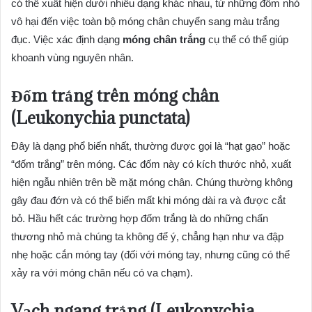
có thể xuất hiện dưới nhiều dạng khác nhau, từ những đốm nhỏ
vô hại đến việc toàn bộ móng chân chuyển sang màu trắng
đục. Việc xác định dạng
móng chân trắng
cụ thể có thể giúp
khoanh vùng nguyên nhân.
Đốm trắng trên móng chân
(Leukonychia punctata)
Đây là dạng phổ biến nhất, thường được gọi là “hạt gạo” hoặc
“đốm trắng” trên móng. Các đốm này có kích thước nhỏ, xuất
hiện ngẫu nhiên trên bề mặt móng chân. Chúng thường không
gây đau đớn và có thể biến mất khi móng dài ra và được cắt
bỏ. Hầu hết các trường hợp đốm trắng là do những chấn
thương nhỏ mà chúng ta không để ý, chẳng hạn như va đập
nhẹ hoặc cắn móng tay (đối với móng tay, nhưng cũng có thể
xảy ra với móng chân nếu có va chạm).
Vạch ngang trắng (Leukonychia