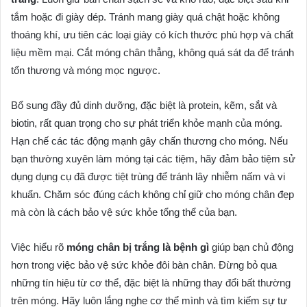
tắm hoặc đi giày dép. Tránh mang giày quá chật hoặc không
thoáng khí, ưu tiên các loại giày có kích thước phù hợp và chất
liệu mềm mại. Cắt móng chân thẳng, không quá sát da để tránh
tổn thương và móng mọc ngược.
Bổ sung đầy đủ dinh dưỡng, đặc biệt là protein, kẽm, sắt và
biotin, rất quan trọng cho sự phát triển khỏe mạnh của móng.
Hạn chế các tác động mạnh gây chấn thương cho móng. Nếu
bạn thường xuyên làm móng tại các tiệm, hãy đảm bảo tiệm sử
dụng dụng cụ đã được tiệt trùng để tránh lây nhiễm nấm và vi
khuẩn. Chăm sóc đúng cách không chỉ giữ cho móng chân đẹp
mà còn là cách bảo vệ sức khỏe tổng thể của bạn.
Việc hiểu rõ
móng chân bị trắng là bệnh gì
giúp bạn chủ động
hơn trong việc bảo vệ sức khỏe đôi bàn chân. Đừng bỏ qua
những tín hiệu từ cơ thể, đặc biệt là những thay đổi bất thường
trên móng. Hãy luôn lắng nghe cơ thể mình và tìm kiếm sự tư