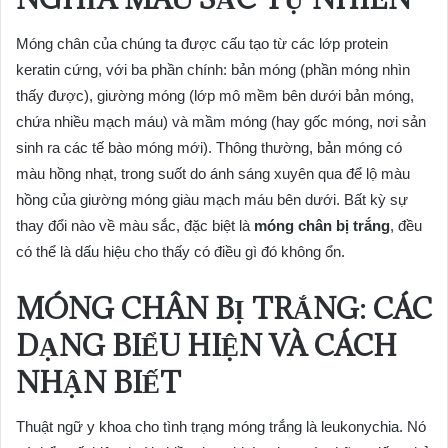
Móng chân của chúng ta được cấu tạo từ các lớp protein
keratin cứng, với ba phần chính: bản móng (phần móng nhìn
thấy được), giường móng (lớp mô mềm bên dưới bản móng,
chứa nhiều mạch máu) và mầm móng (hay gốc móng, nơi sản
sinh ra các tế bào móng mới). Thông thường, bản móng có
màu hồng nhạt, trong suốt do ánh sáng xuyên qua để lộ màu
hồng của giường móng giàu mạch máu bên dưới. Bất kỳ sự
thay đổi nào về màu sắc, đặc biệt là
móng chân bị trắng
, đều
có thể là dấu hiệu cho thấy có điều gì đó không ổn.
MÓNG CHÂN BỊ TRẮNG: CÁC
DẠNG BIỂU HIỆN VÀ CÁCH
NHẬN BIẾT
Thuật ngữ y khoa cho tình trạng móng trắng là leukonychia. Nó