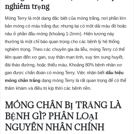
nghiêm trọng
Móng Terry là một dạng đặc biệt của móng trắng, nơi phần lớn
bản móng có màu trắng đục nhưng lại có một dải màu đỏ hoặc
nâu ở phần đầu móng (khoảng 1-2mm). Hiện tượng này
thường là một chỉ báo quan trọng cho các bệnh lý hệ thống
nghiêm trọng. Theo các chuyên gia da liễu, móng Terry có thể
liên quan đến xơ gan, suy thận mạn tính, suy tim sung huyết,
đái tháo đường, hoặc thiếu máu. Khoảng 80% bệnh nhân xơ
gan được chẩn đoán có móng Terry. Việc nhận biết
dấu hiệu
móng chân trắng
dạng móng Terry là rất quan trọng để có thể
thăm khám và điều trị kịp thời các bệnh nền.
MÓNG CHÂN BỊ TRẮNG LÀ
BỆNH GÌ? PHÂN LOẠI
NGUYÊN NHÂN CHÍNH