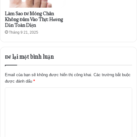
Làm Sao Để Móng Chân
Không Đâm Vào Thịt: Hướng
Dẫn Toàn Diện
Tháng 9 21, 2025
Để lại một bình luận
Email của bạn sẽ không được hiển thị công khai.
Các trường bắt buộc
được đánh dấu
*
B
ì
n
h
l