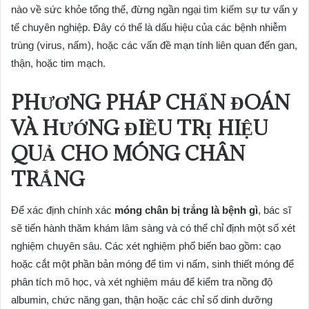
nào về sức khỏe tổng thể, đừng ngần ngại tìm kiếm sự tư vấn y
tế chuyên nghiệp. Đây có thể là dấu hiệu của các bệnh nhiễm
trùng (virus, nấm), hoặc các vấn đề mạn tính liên quan đến gan,
thận, hoặc tim mạch.
PHƯƠNG PHÁP CHẨN ĐOÁN
VÀ HƯỚNG ĐIỀU TRỊ HIỆU
QUẢ CHO MÓNG CHÂN
TRẮNG
Để xác định chính xác
móng chân bị trắng là bệnh gì
, bác sĩ
sẽ tiến hành thăm khám lâm sàng và có thể chỉ định một số xét
nghiệm chuyên sâu. Các xét nghiệm phổ biến bao gồm: cạo
hoặc cắt một phần bản móng để tìm vi nấm, sinh thiết móng để
phân tích mô học, và xét nghiệm máu để kiểm tra nồng độ
albumin, chức năng gan, thận hoặc các chỉ số dinh dưỡng