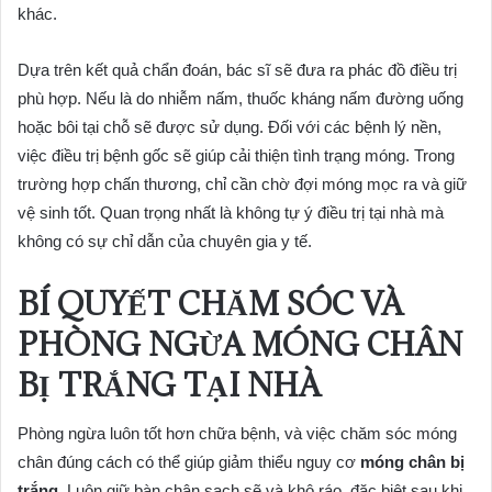
khác.
Dựa trên kết quả chẩn đoán, bác sĩ sẽ đưa ra phác đồ điều trị
phù hợp. Nếu là do nhiễm nấm, thuốc kháng nấm đường uống
hoặc bôi tại chỗ sẽ được sử dụng. Đối với các bệnh lý nền,
việc điều trị bệnh gốc sẽ giúp cải thiện tình trạng móng. Trong
trường hợp chấn thương, chỉ cần chờ đợi móng mọc ra và giữ
vệ sinh tốt. Quan trọng nhất là không tự ý điều trị tại nhà mà
không có sự chỉ dẫn của chuyên gia y tế.
BÍ QUYẾT CHĂM SÓC VÀ
PHÒNG NGỪA MÓNG CHÂN
BỊ TRẮNG TẠI NHÀ
Phòng ngừa luôn tốt hơn chữa bệnh, và việc chăm sóc móng
chân đúng cách có thể giúp giảm thiểu nguy cơ
móng chân bị
trắng
. Luôn giữ bàn chân sạch sẽ và khô ráo, đặc biệt sau khi