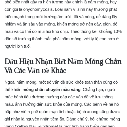
phổ biến nhất gây ra hiện tượng này chính là nấm móng, hay
còn gọi là onychomycosis. Loại nấm vi sinh này thường phát
triển mạnh trong môi trường ẩm ướt, tối và nóng, dễ dàng lây
nhiễm và ăn sâu vào móng, khiến móng trở nên dày, giòn, đổi
màu và có thể có mùi hôi khó chịu. Theo thống kê, khoảng 10%
dân số trưởng thành mắc phải nấm móng, với tỷ lệ cao hơn ở
người lớn tuổi.
Dấu Hiệu Nhận Biết Nấm Móng Chân
Và Các Vấn Đề Khác
Ngoài nấm móng, một số vấn đề sức khỏe toàn thân cũng có
thể khiến
móng chân chuyển màu vàng
. Chẳng hạn, người
mắc bệnh tiểu đường thường gặp các vấn đề về lưu thông
máu, ảnh hưởng đến sức khỏe của móng. Các bệnh về hệ hô
hấp như viêm phế quản mạn tính hoặc bệnh xoang cũng được
ghi nhận là nguyên nhân tiềm ẩn. Đáng chú ý, hội chứng móng
vàng (Yellow Nail Syndrome) là một tình trạng hiếm gặp liên