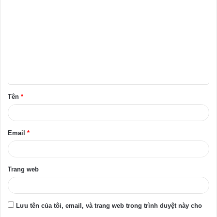
ì
n
h
l
u
ậ
Tên
*
n
*
Email
*
Trang web
Lưu tên của tôi, email, và trang web trong trình duyệt này cho