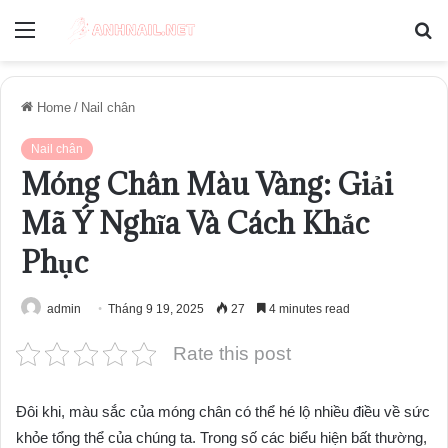
Menu
S
fo
Home
/
Nail chân
Nail chân
Móng Chân Màu Vàng: Giải
Mã Ý Nghĩa Và Cách Khắc
Phục
admin
Tháng 9 19, 2025
27
4 minutes read
Rate this post
Đôi khi, màu sắc của móng chân có thể hé lộ nhiều điều về sức
khỏe tổng thể của chúng ta. Trong số các biểu hiện bất thường,