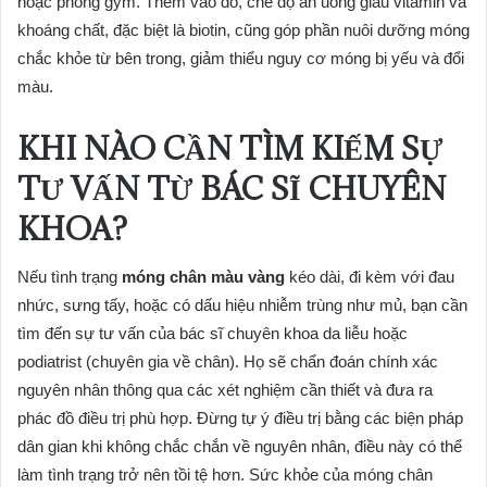
hoặc phòng gym. Thêm vào đó, chế độ ăn uống giàu vitamin và
khoáng chất, đặc biệt là biotin, cũng góp phần nuôi dưỡng móng
chắc khỏe từ bên trong, giảm thiểu nguy cơ móng bị yếu và đổi
màu.
KHI NÀO CẦN TÌM KIẾM SỰ
TƯ VẤN TỪ BÁC SĨ CHUYÊN
KHOA?
Nếu tình trạng
móng chân màu vàng
kéo dài, đi kèm với đau
nhức, sưng tấy, hoặc có dấu hiệu nhiễm trùng như mủ, bạn cần
tìm đến sự tư vấn của bác sĩ chuyên khoa da liễu hoặc
podiatrist (chuyên gia về chân). Họ sẽ chẩn đoán chính xác
nguyên nhân thông qua các xét nghiệm cần thiết và đưa ra
phác đồ điều trị phù hợp. Đừng tự ý điều trị bằng các biện pháp
dân gian khi không chắc chắn về nguyên nhân, điều này có thể
làm tình trạng trở nên tồi tệ hơn. Sức khỏe của móng chân