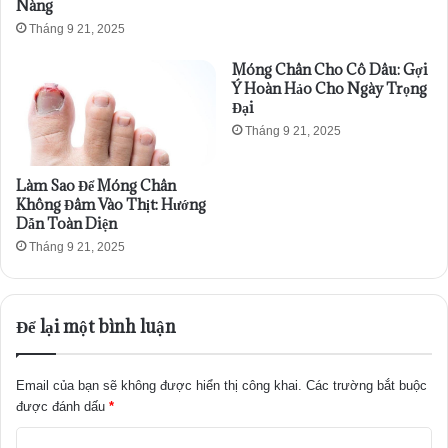
Nàng
Tháng 9 21, 2025
Móng Chân Cho Cô Dâu: Gợi
Ý Hoàn Hảo Cho Ngày Trọng
Đại
Tháng 9 21, 2025
Làm Sao Để Móng Chân
Không Đâm Vào Thịt: Hướng
Dẫn Toàn Diện
Tháng 9 21, 2025
Để lại một bình luận
Email của bạn sẽ không được hiển thị công khai.
Các trường bắt buộc
được đánh dấu
*
B