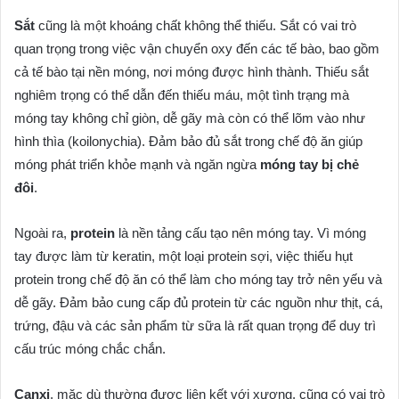
Sắt
cũng là một khoáng chất không thể thiếu. Sắt có vai trò
quan trọng trong việc vận chuyển oxy đến các tế bào, bao gồm
cả tế bào tại nền móng, nơi móng được hình thành. Thiếu sắt
nghiêm trọng có thể dẫn đến thiếu máu, một tình trạng mà
móng tay không chỉ giòn, dễ gãy mà còn có thể lõm vào như
hình thìa (koilonychia). Đảm bảo đủ sắt trong chế độ ăn giúp
móng phát triển khỏe mạnh và ngăn ngừa
móng tay bị chẻ
đôi
.
Ngoài ra,
protein
là nền tảng cấu tạo nên móng tay. Vì móng
tay được làm từ keratin, một loại protein sợi, việc thiếu hụt
protein trong chế độ ăn có thể làm cho móng tay trở nên yếu và
dễ gãy. Đảm bảo cung cấp đủ protein từ các nguồn như thịt, cá,
trứng, đậu và các sản phẩm từ sữa là rất quan trọng để duy trì
cấu trúc móng chắc chắn.
Canxi
, mặc dù thường được liên kết với xương, cũng có vai trò