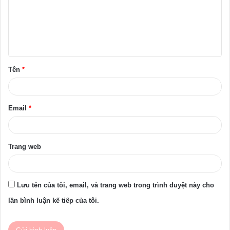
h
l
u
ậ
Tên
*
n
*
Email
*
Trang web
Lưu tên của tôi, email, và trang web trong trình duyệt này cho
lần bình luận kế tiếp của tôi.