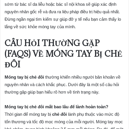
sớm từ bác sĩ da liễu hoặc bác sĩ nội khoa sẽ giúp xác định
nguyên nhân gốc rễ và đưa ra liệu pháp điều trị hiệu quả nhất.
Đừng ngần ngại tìm kiếm sự giúp đỡ y tế nếu bạn cảm thấy lo
lắng về sức khỏe móng tay của mình.
CÂU HỎI THƯỜNG GẶP
(FAQS) VỀ MÓNG TAY BỊ CHẺ
ĐÔI
Móng tay bị chẻ đôi
thường khiến nhiều người băn khoăn về
nguyên nhân và cách khắc phục. Dưới đây là một số câu hỏi
thường gặp giúp bạn hiểu rõ hơn về tình trạng này.
Móng tay bị chẻ đôi mất bao lâu để lành hoàn toàn?
Thời gian để móng tay bị
chẻ đôi
lành phụ thuộc vào mức độ
tổn thương và tốc độ mọc móng của mỗi người. Móng tay mọc