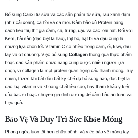
Bổ sung Canxi từ sữa và các sản phẩm từ sữa, rau xanh đậm
(như cải xoăn), cá hồi và cá mòi. Đảm bảo đủ Protein bằng
cách tiêu thụ thịt gia cầm, cá, trứng, đậu và các loại hạt. Đối với
Kẽm, hải sản (đặc biệt là hàu), thịt bò, hạt bí và đậu cũng là
những lựa chọn tốt. Vitamin C có nhiều trong cam, ổi, kiwi, dâu
tây và ớt chuông. Việc bổ sung
Collagen
thông qua thực phẩm
hoặc các sản phẩm chức năng cũng được nhiều người lựa
chọn, vì collagen là một protein quan trọng cấu thành móng. Tuy
nhiên, trước khi bắt đầu bất kỳ chế độ bổ sung nào, đặc biệt là
các loại vitamin và khoáng chất liều cao, hãy tham khảo ý kiến
của bác sĩ hoặc chuyên gia dinh dưỡng để đảm bảo an toàn và
hiệu quả.
Bảo Vệ Và Duy Trì Sức Khỏe Móng
Phòng ngừa luôn tốt hơn chữa bệnh, và việc bảo vệ móng tay