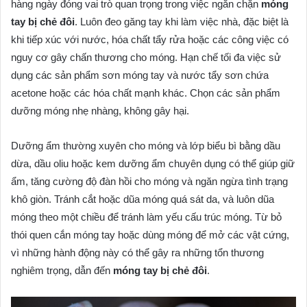
hàng ngày đóng vai trò quan trọng trong việc ngăn chặn
móng
tay bị chẻ đôi
. Luôn đeo găng tay khi làm việc nhà, đặc biệt là
khi tiếp xúc với nước, hóa chất tẩy rửa hoặc các công việc có
nguy cơ gây chấn thương cho móng. Hạn chế tối đa việc sử
dụng các sản phẩm sơn móng tay và nước tẩy sơn chứa
acetone hoặc các hóa chất mạnh khác. Chọn các sản phẩm
dưỡng móng nhẹ nhàng, không gây hại.
Dưỡng ẩm thường xuyên cho móng và lớp biểu bì bằng dầu
dừa, dầu oliu hoặc kem dưỡng ẩm chuyên dụng có thể giúp giữ
ẩm, tăng cường độ đàn hồi cho móng và ngăn ngừa tình trạng
khô giòn. Tránh cắt hoặc dũa móng quá sát da, và luôn dũa
móng theo một chiều để tránh làm yếu cấu trúc móng. Từ bỏ
thói quen cắn móng tay hoặc dùng móng để mở các vật cứng,
vì những hành động này có thể gây ra những tổn thương
nghiêm trọng, dẫn đến
móng tay bị chẻ đôi
.