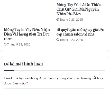
Móng Tay Yếu Là Do Thiếu
Chất Gì? Giải Mã Nguyên
Nhân Phổ Biến
Tháng 9 23, 2025
Móng Tay Bị Vảy Nến: Nhận
Bí quyết gắn móng tay giả bền
Diện Và Hướng Điều Trị Dứt
đẹp chuẩn salon tại nhà
Điểm
Tháng 9 23, 2025
Tháng 9 23, 2025
Để lại một bình luận
Email của bạn sẽ không được hiển thị công khai.
Các trường bắt buộc
được đánh dấu
*
B
ì
n