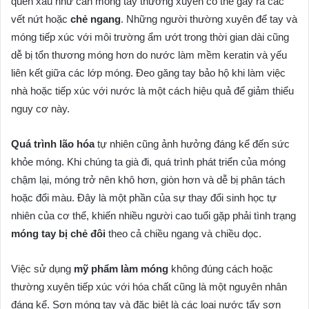
quen xấu như cắn móng tay thường xuyên có thể gây ra các
vết nứt hoặc
chẻ ngang
. Những người thường xuyên để tay và
móng tiếp xúc với môi trường ẩm ướt trong thời gian dài cũng
dễ bị tổn thương móng hơn do nước làm mềm keratin và yếu
liên kết giữa các lớp móng. Đeo găng tay bảo hộ khi làm việc
nhà hoặc tiếp xúc với nước là một cách hiệu quả để giảm thiểu
nguy cơ này.
Quá trình lão hóa
tự nhiên cũng ảnh hưởng đáng kể đến sức
khỏe móng. Khi chúng ta già đi, quá trình phát triển của móng
chậm lại, móng trở nên khô hơn, giòn hơn và dễ bị phân tách
hoặc đổi màu. Đây là một phần của sự thay đổi sinh học tự
nhiên của cơ thể, khiến nhiều người cao tuổi gặp phải tình trạng
móng tay bị chẻ đôi
theo cả chiều ngang và chiều dọc.
Việc sử dụng
mỹ phẩm làm móng
không đúng cách hoặc
thường xuyên tiếp xúc với hóa chất cũng là một nguyên nhân
đáng kể. Sơn móng tay và đặc biệt là các loại nước tẩy sơn