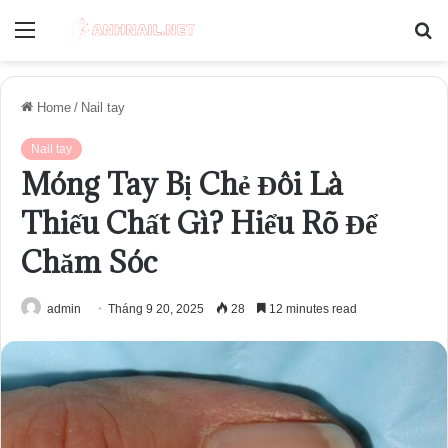
Menu
S
fo
Home
/
Nail tay
Nail tay
Móng Tay Bị Chẻ Đôi Là
Thiếu Chất Gì? Hiểu Rõ Để
Chăm Sóc
admin
Tháng 9 20, 2025
28
12 minutes read