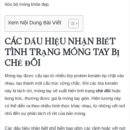
hữu bộ móng khỏe đẹp.
Xem Nội Dung Bài Viết
CÁC DẤU HIỆU NHẬN BIẾT
TÌNH TRẠNG MÓNG TAY BỊ
CHẺ ĐÔI
Móng tay được cấu tạo từ nhiều lớp protein keratin ép chặt vào
nhau, tạo thành một cấu trúc vững chắc. Khi các lớp keratin
này bị tách rời, móng tay sẽ xuất hiện tình trạng
chẻ đôi
hoặc
bong tróc, thường được gọi là móng tay giòn. Hiện tượng này
có thể diễn ra theo nhiều hình thức khác nhau, từ những vết nứt
nhỏ đến sự phân tách rõ rệt của bản móng.
Các dấu hiệu nhận biết phổ biến bao gồm các rãnh hoặc vết nứt