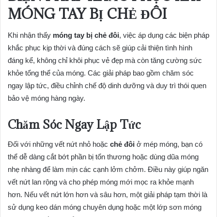
MÓNG TAY BỊ CHẺ ĐÔI
Khi nhận thấy
móng tay bị chẻ đôi
, việc áp dụng các biện pháp
khắc phục kịp thời và đúng cách sẽ giúp cải thiện tình hình
đáng kể, không chỉ khôi phục vẻ đẹp mà còn tăng cường sức
khỏe tổng thể của móng. Các giải pháp bao gồm chăm sóc
ngay lập tức, điều chỉnh chế độ dinh dưỡng và duy trì thói quen
bảo vệ móng hàng ngày.
Chăm Sóc Ngay Lập Tức
Đối với những vết nứt nhỏ hoặc
chẻ đôi
ở mép móng, bạn có
thể dễ dàng cắt bớt phần bị tổn thương hoặc dùng dũa móng
nhẹ nhàng để làm mịn các cạnh lởm chởm. Điều này giúp ngăn
vết nứt lan rộng và cho phép móng mới mọc ra khỏe mạnh
hơn. Nếu vết nứt lớn hơn và sâu hơn, một giải pháp tạm thời là
sử dụng keo dán móng chuyên dụng hoặc một lớp sơn móng