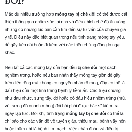
ĐÔI?
Mặc dù nhiều trường hợp
móng tay bị chẻ đôi
có thể được cải
thiện thông qua chăm sóc tại nhà và điều chỉnh chế độ ăn uống,
nhưng có những lúc bạn cần tìm đến sự tư vấn của chuyên gia
y tế. Điều này đặc biệt quan trọng nếu tình trạng móng tay yếu,
dễ gãy kéo dài hoặc đi kèm với các triệu chứng đáng lo ngại
khác.
Nếu tất cả các móng tay của bạn đều bị
chẻ đôi
một cách
nghiêm trọng, hoặc nếu bạn nhận thấy móng tay giòn dễ gãy
trên diện rộng mà không có nguyên nhân rõ ràng, đây có thể là
dấu hiệu của một tình trạng bệnh lý tiềm ẩn. Các triệu chứng
như đau nhức, sưng tấy, đỏ hoặc có dấu hiệu nhiễm trùng (mủ,
vết sưng đỏ quanh móng) đòi hỏi phải được bác sĩ kiểm tra
ngay lập tức. Đôi khi, tình trạng
móng tay bị chẻ đôi
có thể là
chỉ báo cho các vấn đề về tuyến giáp, thiếu máu, bệnh vẩy nến
hoặc thậm chí là bệnh tim mạch. Việc chẩn đoán và điều trị