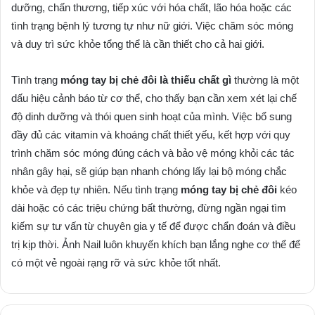
dưỡng, chấn thương, tiếp xúc với hóa chất, lão hóa hoặc các
tình trạng bệnh lý tương tự như nữ giới. Việc chăm sóc móng
và duy trì sức khỏe tổng thể là cần thiết cho cả hai giới.
Tình trạng
móng tay bị chẻ đôi là thiếu chất gì
thường là một
dấu hiệu cảnh báo từ cơ thể, cho thấy bạn cần xem xét lại chế
độ dinh dưỡng và thói quen sinh hoạt của mình. Việc bổ sung
đầy đủ các vitamin và khoáng chất thiết yếu, kết hợp với quy
trình chăm sóc móng đúng cách và bảo vệ móng khỏi các tác
nhân gây hại, sẽ giúp bạn nhanh chóng lấy lại bộ móng chắc
khỏe và đẹp tự nhiên. Nếu tình trạng
móng tay bị chẻ đôi
kéo
dài hoặc có các triệu chứng bất thường, đừng ngần ngại tìm
kiếm sự tư vấn từ chuyên gia y tế để được chẩn đoán và điều
trị kịp thời. Ảnh Nail luôn khuyến khích bạn lắng nghe cơ thể để
có một vẻ ngoài rạng rỡ và sức khỏe tốt nhất.