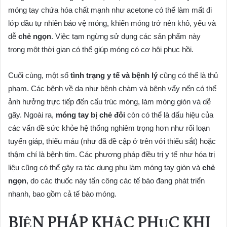
móng tay chứa hóa chất mạnh như acetone có thể làm mất đi
lớp dầu tự nhiên bảo vệ móng, khiến móng trở nên khô, yếu và
dễ
chẻ ngọn
. Việc tạm ngừng sử dụng các sản phẩm này
trong một thời gian có thể giúp móng có cơ hội phục hồi.
Cuối cùng, một số
tình trạng y tế và bệnh lý
cũng có thể là thủ
phạm. Các bệnh về da như bệnh chàm và bệnh vẩy nến có thể
ảnh hưởng trực tiếp đến cấu trúc móng, làm móng giòn và dễ
gãy. Ngoài ra,
móng tay bị chẻ đôi
còn có thể là dấu hiệu của
các vấn đề sức khỏe hệ thống nghiêm trọng hơn như rối loạn
tuyến giáp, thiếu máu (như đã đề cập ở trên với thiếu sắt) hoặc
thậm chí là bệnh tim. Các phương pháp điều trị y tế như hóa trị
liệu cũng có thể gây ra tác dụng phụ làm móng tay giòn và
chẻ
ngọn
, do các thuốc này tấn công các tế bào đang phát triển
nhanh, bao gồm cả tế bào móng.
BIỆN PHÁP KHẮC PHỤC KHI