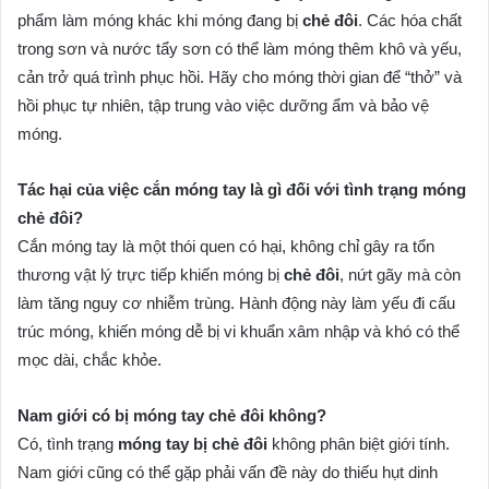
phẩm làm móng khác khi móng đang bị
chẻ đôi
. Các hóa chất
trong sơn và nước tẩy sơn có thể làm móng thêm khô và yếu,
cản trở quá trình phục hồi. Hãy cho móng thời gian để “thở” và
hồi phục tự nhiên, tập trung vào việc dưỡng ẩm và bảo vệ
móng.
Tác hại của việc cắn móng tay là gì đối với tình trạng móng
chẻ đôi?
Cắn móng tay là một thói quen có hại, không chỉ gây ra tổn
thương vật lý trực tiếp khiến móng bị
chẻ đôi
, nứt gãy mà còn
làm tăng nguy cơ nhiễm trùng. Hành động này làm yếu đi cấu
trúc móng, khiến móng dễ bị vi khuẩn xâm nhập và khó có thể
mọc dài, chắc khỏe.
Nam giới có bị móng tay chẻ đôi không?
Có, tình trạng
móng tay bị chẻ đôi
không phân biệt giới tính.
Nam giới cũng có thể gặp phải vấn đề này do thiếu hụt dinh