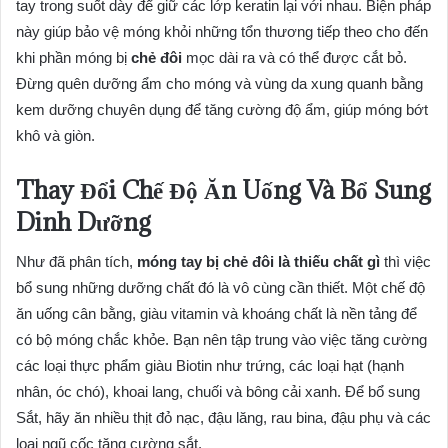
tay trong suốt dày để giữ các lớp keratin lại với nhau. Biện pháp
này giúp bảo vệ móng khỏi những tổn thương tiếp theo cho đến
khi phần móng bị
chẻ đôi
mọc dài ra và có thể được cắt bỏ.
Đừng quên dưỡng ẩm cho móng và vùng da xung quanh bằng
kem dưỡng chuyên dụng để tăng cường độ ẩm, giúp móng bớt
khô và giòn.
Thay Đổi Chế Độ Ăn Uống Và Bổ Sung
Dinh Dưỡng
Như đã phân tích,
móng tay bị chẻ đôi là thiếu chất gì
thì việc
bổ sung những dưỡng chất đó là vô cùng cần thiết. Một chế độ
ăn uống cân bằng, giàu vitamin và khoáng chất là nền tảng để
có bộ móng chắc khỏe. Bạn nên tập trung vào việc tăng cường
các loại thực phẩm giàu Biotin như trứng, các loại hạt (hạnh
nhân, óc chó), khoai lang, chuối và bông cải xanh. Để bổ sung
Sắt, hãy ăn nhiều thịt đỏ nạc, đậu lăng, rau bina, đậu phụ và các
loại ngũ cốc tăng cường sắt.