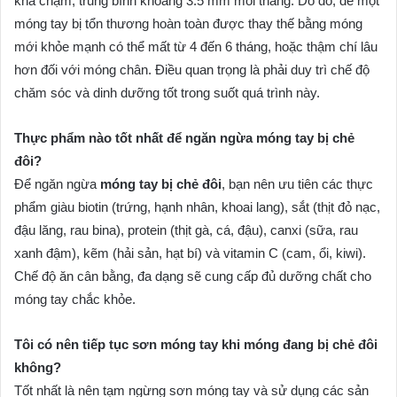
khá chậm, trung bình khoảng 3.5 mm mỗi tháng. Do đó, để một
móng tay bị tổn thương hoàn toàn được thay thế bằng móng
mới khỏe mạnh có thể mất từ 4 đến 6 tháng, hoặc thậm chí lâu
hơn đối với móng chân. Điều quan trọng là phải duy trì chế độ
chăm sóc và dinh dưỡng tốt trong suốt quá trình này.
Thực phẩm nào tốt nhất để ngăn ngừa móng tay bị chẻ
đôi?
Để ngăn ngừa
móng tay bị chẻ đôi
, bạn nên ưu tiên các thực
phẩm giàu biotin (trứng, hạnh nhân, khoai lang), sắt (thịt đỏ nạc,
đậu lăng, rau bina), protein (thịt gà, cá, đậu), canxi (sữa, rau
xanh đậm), kẽm (hải sản, hạt bí) và vitamin C (cam, ổi, kiwi).
Chế độ ăn cân bằng, đa dạng sẽ cung cấp đủ dưỡng chất cho
móng tay chắc khỏe.
Tôi có nên tiếp tục sơn móng tay khi móng đang bị chẻ đôi
không?
Tốt nhất là nên tạm ngừng sơn móng tay và sử dụng các sản