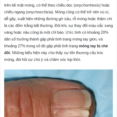
trên bề mặt móng, có thể theo chiều dọc (onychorrhexis) hoặc
chiều ngang (onychoschizia). Móng cũng có thể trở nên xù xì,
dễ gãy, xuất hiện những đường gờ sâu, rỗ móng hoặc thậm chí
là các đốm trắng bất thường. Đôi khi, sự thay đổi màu sắc sang
vàng hoặc nâu cũng là một chỉ báo. Ước tính có khoảng 20%
dân số trưởng thành gặp phải tình trạng móng tay giòn, và
khoảng 27% trong số đó gặp phải tình trạng
móng tay bị chẻ
đôi
. Những biểu hiện này cho thấy sự tổn thương cấu trúc
móng, đòi hỏi sự chú ý và chăm sóc kịp thời.